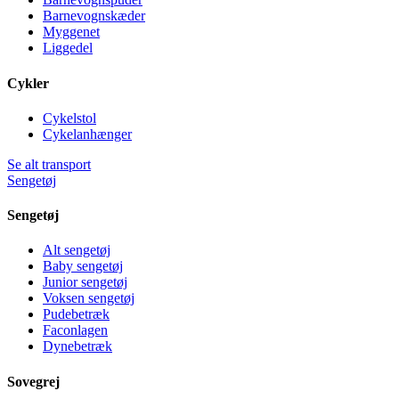
Barnevognskæder
Myggenet
Liggedel
Cykler
Cykelstol
Cykelanhænger
Se alt transport
Sengetøj
Sengetøj
Alt sengetøj
Baby sengetøj
Junior sengetøj
Voksen sengetøj
Pudebetræk
Faconlagen
Dynebetræk
Sovegrej