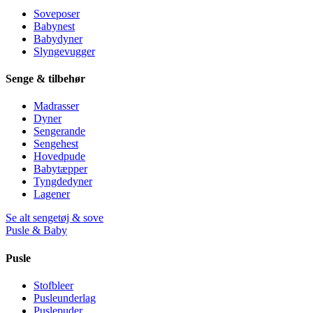
Soveposer
Babynest
Babydyner
Slyngevugger
Senge & tilbehør
Madrasser
Dyner
Sengerande
Sengehest
Hovedpude
Babytæpper
Tyngdedyner
Lagener
Se alt sengetøj & sove
Pusle & Baby
Pusle
Stofbleer
Pusleunderlag
Puslepuder