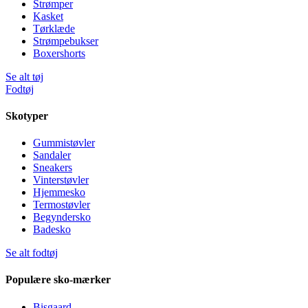
Strømper
Kasket
Tørklæde
Strømpebukser
Boxershorts
Se alt tøj
Fodtøj
Skotyper
Gummistøvler
Sandaler
Sneakers
Vinterstøvler
Hjemmesko
Termostøvler
Begyndersko
Badesko
Se alt fodtøj
Populære sko-mærker
Bisgaard