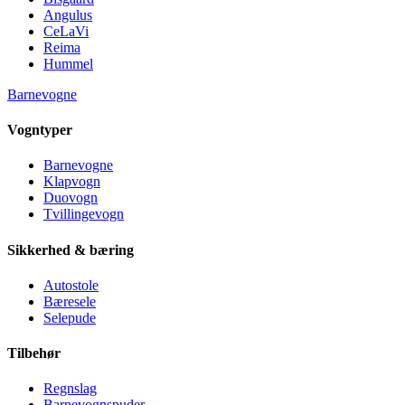
Angulus
CeLaVi
Reima
Hummel
Barnevogne
Vogntyper
Barnevogne
Klapvogn
Duovogn
Tvillingevogn
Sikkerhed & bæring
Autostole
Bæresele
Selepude
Tilbehør
Regnslag
Barnevognspuder