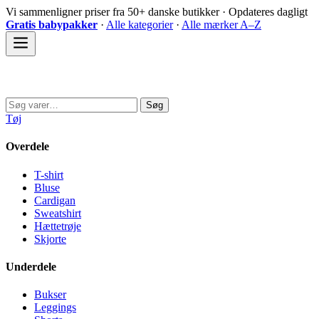
Spring
Vi sammenligner priser fra 50+ danske butikker · Opdateres dagligt
til
Gratis babypakker
·
Alle kategorier
·
Alle mærker A–Z
indhold
Sovedyret
Søg
Søg
efter:
Tøj
Overdele
T-shirt
Bluse
Cardigan
Sweatshirt
Hættetrøje
Skjorte
Underdele
Bukser
Leggings