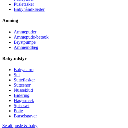
Pusletasker
Babyhåndklæder
Amning
Ammepuder
Ammepude-betræk
Brystpumpe
Ammeindlæg
Baby-udstyr
Babyalarm
Sut
Sutteflasker
Suttesnor
Nusseklud
Bidering
Hagesmæk
Spisesæt
Potte
Barselsgaver
Se alt pusle & baby