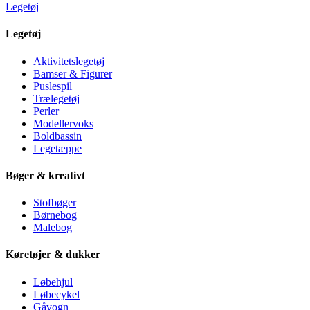
Legetøj
Legetøj
Aktivitetslegetøj
Bamser & Figurer
Puslespil
Trælegetøj
Perler
Modellervoks
Boldbassin
Legetæppe
Bøger & kreativt
Stofbøger
Børnebog
Malebog
Køretøjer & dukker
Løbehjul
Løbecykel
Gåvogn