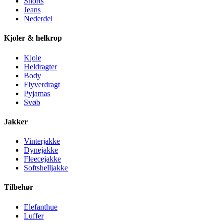
Shorts
Jeans
Nederdel
Kjoler & helkrop
Kjole
Heldragter
Body
Flyverdragt
Pyjamas
Svøb
Jakker
Vinterjakke
Dynejakke
Fleecejakke
Softshelljakke
Tilbehør
Elefanthue
Luffer