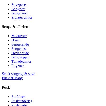
Soveposer
Babynest
Babydyner
Slyngevugger
Senge & tilbehør
Madrasser
Dyner
Sengerande
Sengehest
Hovedpude
Babytæpper
Tyngdedyner
Lagener
Se alt sengetøj & sove
Pusle & Baby
Pusle
Stofbleer
Pusleunderlag
Puslepuder