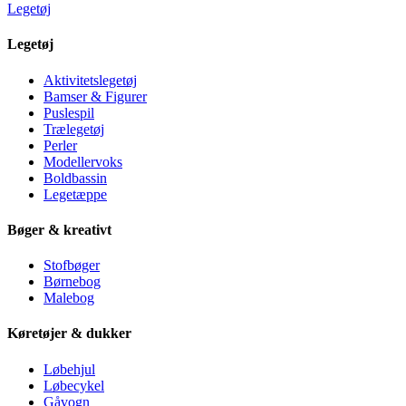
Legetøj
Legetøj
Aktivitetslegetøj
Bamser & Figurer
Puslespil
Trælegetøj
Perler
Modellervoks
Boldbassin
Legetæppe
Bøger & kreativt
Stofbøger
Børnebog
Malebog
Køretøjer & dukker
Løbehjul
Løbecykel
Gåvogn