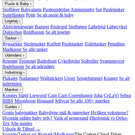
Pusle & Baby
›
Stofbleer
Babyalarm
Pusleunderlag
Ammepuder
Sut
Pusletasker
Sutteflasker
Potte
Se alt pusle & baby
Legetøj
›
Aktivitetslegetøj
Bamser
Puslespil
Stofbøger
Løbehjul
Løbecykel
Dukkehus
Boldbassin
Se alt legetøj
Tasker
›
Rygsække
Skoletasker
Kuffert
Pusletasker
Toilettasker
Penalhus
Madkasse
Se alle tasker
Udendørs
›
Regntøj
Termotøj
Badedragt
Cykelhjelm
Solbriller
Svømmevest
Badebassin
Se alt udendørs
Indretning
›
Plakater
Natlamper
Wallstickers
Uroer
Sengehimmel
Knager
Se alt
indretning
Mærker
›
Konges Sløjd
Liewood
Cam Cam Copenhagen
Joha
CeLaVi
Sebra
BIBS
Moonboon
Bisgaard
Jellycat
Se alle 100+ mærker
Guides
›
Gratis babypakker
Babydyne mål & størrelser
Hvilken voksipose?
Hvornår sidder baby selv?
Vask af sengerand
Økologisk vs Oeko-
Tex
Alle guides
Udsalg & Tilbud →
Forside
/
Tasker og Rygsæk
/
Madkasse
/
The Cotton Cloud Tritan