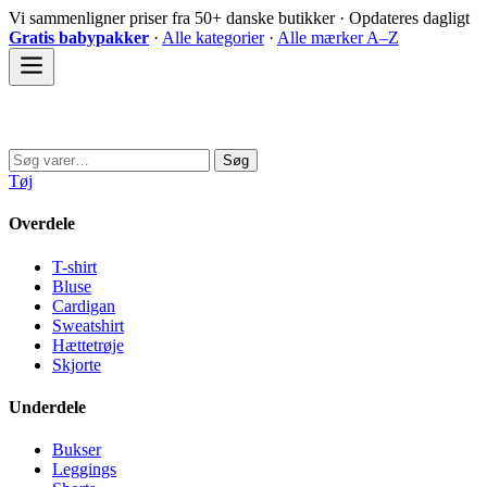
Spring
Vi sammenligner priser fra 50+ danske butikker · Opdateres dagligt
til
Gratis babypakker
·
Alle kategorier
·
Alle mærker A–Z
indhold
Sovedyret
Søg
Søg
efter:
Tøj
Overdele
T-shirt
Bluse
Cardigan
Sweatshirt
Hættetrøje
Skjorte
Underdele
Bukser
Leggings