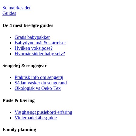
Se mærkesiden
Guides
De 4 mest besøgte guides
Gratis babypakker
Babydyne mål & størrelser
Hvilken voksipose?
Hvornår sidder baby selv?
Sengetøj & sengegear
Praktisk info om sengetøj
Sådan vasker du sengerand
Økologisk vs Oeko-Tex
Pusle & bæring
Væghængt puslebord-erfaring
Vinterbadekåbe-guide
Family planning