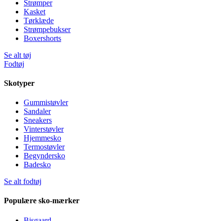
Strømper
Kasket
Tørklæde
Strømpebukser
Boxershorts
Se alt tøj
Fodtøj
Skotyper
Gummistøvler
Sandaler
Sneakers
Vinterstøvler
Hjemmesko
Termostøvler
Begyndersko
Badesko
Se alt fodtøj
Populære sko-mærker
Bisgaard