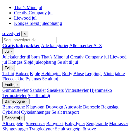
That’s Mine jul
Creativ Company jul
Liewood jul
Konges Sløjd juleophæng
sove
dyret
×
Gratis babypakker
Alle kategorier
Alle mærker A–Z
Jul
›
Julekalender til børn
That’s Mine jul
Creativ Company jul
Liewood
jul
Konges Sløjd juleophæng
Se alt til jul
Tøj
›
T-shirt
Bukser
Kjole
Heldragter
Body
Bluse
Leggings
Vinterjakke
Fleecejakke
Pyjamas
Se alt tøj
Fodtøj
›
Gummistøvler
Sandaler
Sneakers
Vinterstøvler
Hjemmesko
Termostøvler
Se alt fodtøj
Barnevogne
›
Barnevogne
Klapvogn
Duovogn
Autostole
Bæresele
Regnslag
Cykelstol
Cykelanhænger
Se alt transport
Sengetøj
›
Alt sengetøj
Soveposer
Babynest
Babydyner
Sengerande
Madrasser
Slyngevugger
Tyngdedyner
Se alt sengetøj & sove