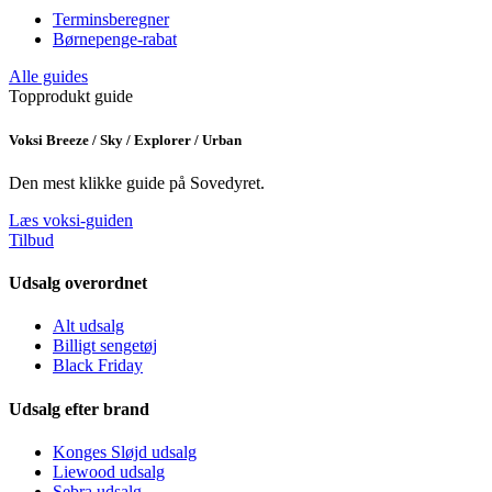
Terminsberegner
Børnepenge-rabat
Alle guides
Topprodukt guide
Voksi Breeze / Sky / Explorer / Urban
Den mest klikke guide på Sovedyret.
Læs voksi-guiden
Tilbud
Udsalg overordnet
Alt udsalg
Billigt sengetøj
Black Friday
Udsalg efter brand
Konges Sløjd udsalg
Liewood udsalg
Sebra udsalg