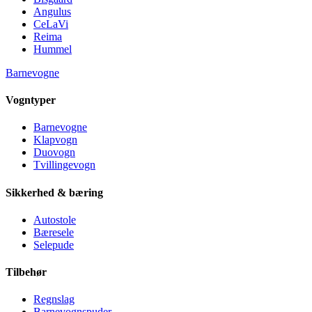
Angulus
CeLaVi
Reima
Hummel
Barnevogne
Vogntyper
Barnevogne
Klapvogn
Duovogn
Tvillingevogn
Sikkerhed & bæring
Autostole
Bæresele
Selepude
Tilbehør
Regnslag
Barnevognspuder