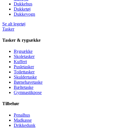
Dukkehus
Dukketøj
Dukkevogn
Se alt legetøj
Tasker
Tasker & rygsække
Rygsække
Skoletasker
Kuffert
Pusletasker
Toilettasker
Skuldertaske
Børnehavetaske
Bæltetaske
Gymnastikpose
Tilbehør
Penalhus
Madkasse
Drikkedunk