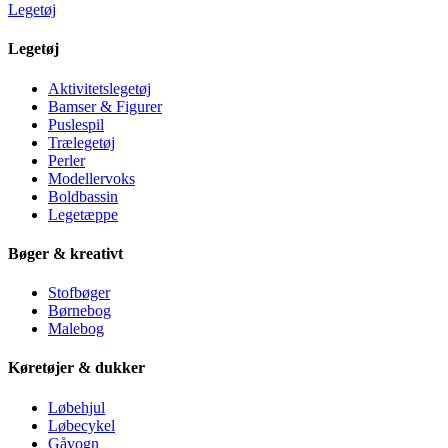
Legetøj
Legetøj
Aktivitetslegetøj
Bamser & Figurer
Puslespil
Trælegetøj
Perler
Modellervoks
Boldbassin
Legetæppe
Bøger & kreativt
Stofbøger
Børnebog
Malebog
Køretøjer & dukker
Løbehjul
Løbecykel
Gåvogn