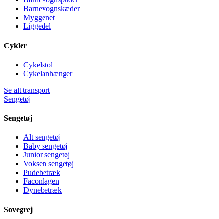
Barnevognskæder
Myggenet
Liggedel
Cykler
Cykelstol
Cykelanhænger
Se alt transport
Sengetøj
Sengetøj
Alt sengetøj
Baby sengetøj
Junior sengetøj
Voksen sengetøj
Pudebetræk
Faconlagen
Dynebetræk
Sovegrej