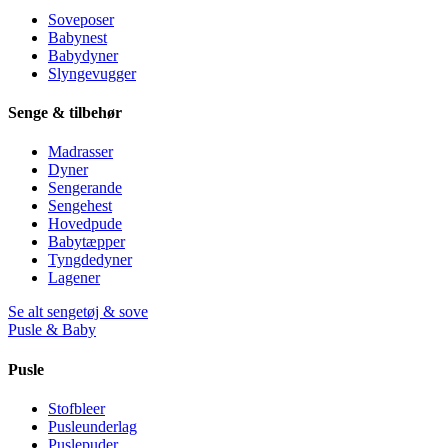
Soveposer
Babynest
Babydyner
Slyngevugger
Senge & tilbehør
Madrasser
Dyner
Sengerande
Sengehest
Hovedpude
Babytæpper
Tyngdedyner
Lagener
Se alt sengetøj & sove
Pusle & Baby
Pusle
Stofbleer
Pusleunderlag
Puslepuder