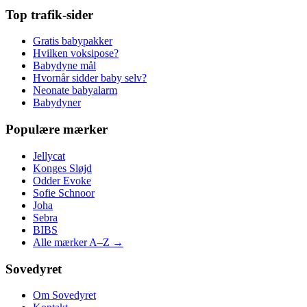
Top trafik-sider
Gratis babypakker
Hvilken voksipose?
Babydyne mål
Hvornår sidder baby selv?
Neonate babyalarm
Babydyner
Populære mærker
Jellycat
Konges Sløjd
Odder Evoke
Sofie Schnoor
Joha
Sebra
BIBS
Alle mærker A–Z →
Sovedyret
Om Sovedyret