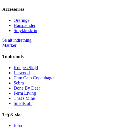
Accessories
Øreringe
Hårspænder
Smykkeskrin
Se alt indretning
Mærker
Topbrands
Konges Sløjd
Liewood
Cam Cam Copenhagen
Sebra
Done By Deer
Ferm Living
That's Mine
Smallstuff
Tøj & sko
Joha