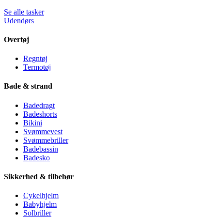
Se alle tasker
Udendørs
Overtøj
Regntøj
Termotøj
Bade & strand
Badedragt
Badeshorts
Bikini
Svømmevest
Svømmebriller
Badebassin
Badesko
Sikkerhed & tilbehør
Cykelhjelm
Babyhjelm
Solbriller