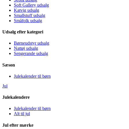
Soft Gallery udsalg
Katvig udsalg
Smallstuff udsalg
Småfolk udsalg
Udsalg efter kategori
Børneudstyr udsalg
Nattøj udsalg
Sengerande udsalg
Sæson
Julekalender til børn
Jul
Julekalendere
Julekalender til børn
Alt til jul
Jul efter mærke