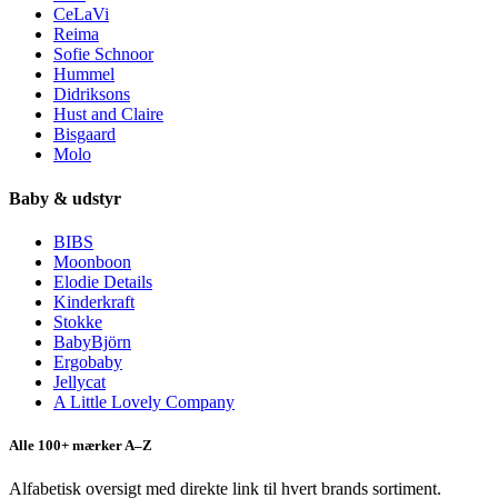
CeLaVi
Reima
Sofie Schnoor
Hummel
Didriksons
Hust and Claire
Bisgaard
Molo
Baby & udstyr
BIBS
Moonboon
Elodie Details
Kinderkraft
Stokke
BabyBjörn
Ergobaby
Jellycat
A Little Lovely Company
Alle 100+ mærker A–Z
Alfabetisk oversigt med direkte link til hvert brands sortiment.