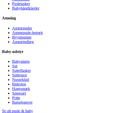
Pusletasker
Babyhåndklæder
Amning
Ammepuder
Ammepude-betræk
Brystpumpe
Ammeindlæg
Baby-udstyr
Babyalarm
Sut
Sutteflasker
Suttesnor
Nusseklud
Bidering
Hagesmæk
Spisesæt
Potte
Barselsgaver
Se alt pusle & baby