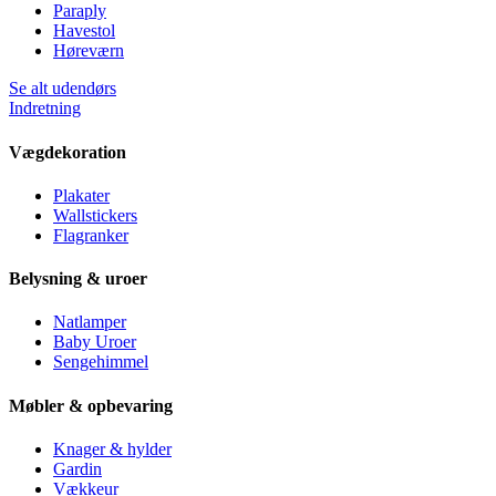
Paraply
Havestol
Høreværn
Se alt udendørs
Indretning
Vægdekoration
Plakater
Wallstickers
Flagranker
Belysning & uroer
Natlamper
Baby Uroer
Sengehimmel
Møbler & opbevaring
Knager & hylder
Gardin
Vækkeur