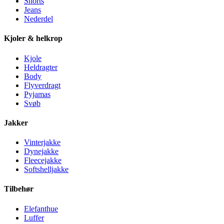
Shorts
Jeans
Nederdel
Kjoler & helkrop
Kjole
Heldragter
Body
Flyverdragt
Pyjamas
Svøb
Jakker
Vinterjakke
Dynejakke
Fleecejakke
Softshelljakke
Tilbehør
Elefanthue
Luffer