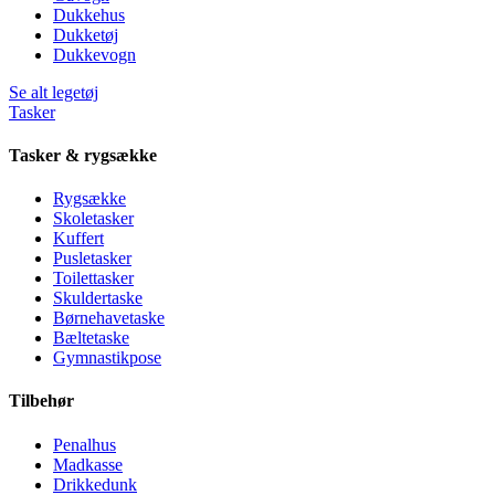
Dukkehus
Dukketøj
Dukkevogn
Se alt legetøj
Tasker
Tasker & rygsække
Rygsække
Skoletasker
Kuffert
Pusletasker
Toilettasker
Skuldertaske
Børnehavetaske
Bæltetaske
Gymnastikpose
Tilbehør
Penalhus
Madkasse
Drikkedunk