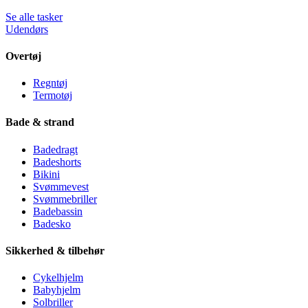
Se alle tasker
Udendørs
Overtøj
Regntøj
Termotøj
Bade & strand
Badedragt
Badeshorts
Bikini
Svømmevest
Svømmebriller
Badebassin
Badesko
Sikkerhed & tilbehør
Cykelhjelm
Babyhjelm
Solbriller