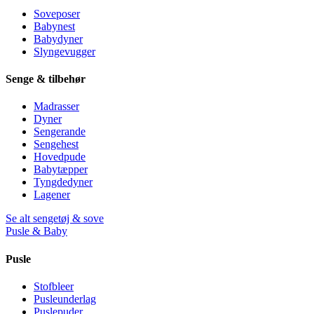
Soveposer
Babynest
Babydyner
Slyngevugger
Senge & tilbehør
Madrasser
Dyner
Sengerande
Sengehest
Hovedpude
Babytæpper
Tyngdedyner
Lagener
Se alt sengetøj & sove
Pusle & Baby
Pusle
Stofbleer
Pusleunderlag
Puslepuder