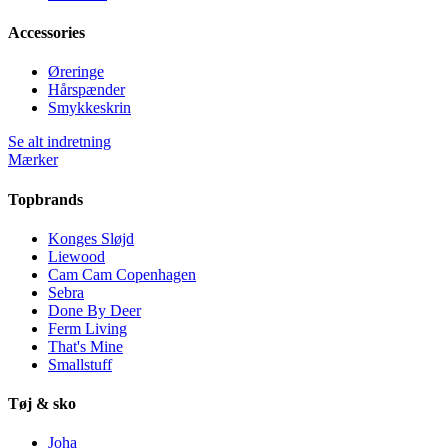
Accessories
Øreringe
Hårspænder
Smykkeskrin
Se alt indretning
Mærker
Topbrands
Konges Sløjd
Liewood
Cam Cam Copenhagen
Sebra
Done By Deer
Ferm Living
That's Mine
Smallstuff
Tøj & sko
Joha