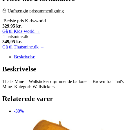
Brown
antal
Uafhængig prissammenligning
Bedste pris
Kids-world
329,95
kr.
Gå til Kids-world →
Thatsmine.dk
349,95
kr.
Gå til Thatsmine.dk →
Beskrivelse
Beskrivelse
That's Mine – Wallsticker drømmende balloner – Brown fra That's
Mine. Kategori: Wallstickers.
Relaterede varer
-30%