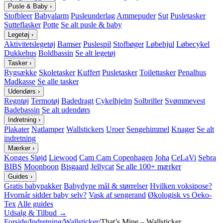
Pusle & Baby
›
Stofbleer
Babyalarm
Pusleunderlag
Ammepuder
Sut
Pusletasker
Sutteflasker
Potte
Se alt pusle & baby
Legetøj
›
Aktivitetslegetøj
Bamser
Puslespil
Stofbøger
Løbehjul
Løbecykel
Dukkehus
Boldbassin
Se alt legetøj
Tasker
›
Rygsække
Skoletasker
Kuffert
Pusletasker
Toilettasker
Penalhus
Madkasse
Se alle tasker
Udendørs
›
Regntøj
Termotøj
Badedragt
Cykelhjelm
Solbriller
Svømmevest
Badebassin
Se alt udendørs
Indretning
›
Plakater
Natlamper
Wallstickers
Uroer
Sengehimmel
Knager
Se alt
indretning
Mærker
›
Konges Sløjd
Liewood
Cam Cam Copenhagen
Joha
CeLaVi
Sebra
BIBS
Moonboon
Bisgaard
Jellycat
Se alle 100+ mærker
Guides
›
Gratis babypakker
Babydyne mål & størrelser
Hvilken voksipose?
Hvornår sidder baby selv?
Vask af sengerand
Økologisk vs Oeko-
Tex
Alle guides
Udsalg & Tilbud →
Forside
/
Indretning
/
Wallsticker
/
That’s Mine – Wallsticker