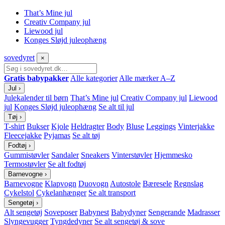
That’s Mine jul
Creativ Company jul
Liewood jul
Konges Sløjd juleophæng
sove
dyret
×
Gratis babypakker
Alle kategorier
Alle mærker A–Z
Jul
›
Julekalender til børn
That’s Mine jul
Creativ Company jul
Liewood
jul
Konges Sløjd juleophæng
Se alt til jul
Tøj
›
T-shirt
Bukser
Kjole
Heldragter
Body
Bluse
Leggings
Vinterjakke
Fleecejakke
Pyjamas
Se alt tøj
Fodtøj
›
Gummistøvler
Sandaler
Sneakers
Vinterstøvler
Hjemmesko
Termostøvler
Se alt fodtøj
Barnevogne
›
Barnevogne
Klapvogn
Duovogn
Autostole
Bæresele
Regnslag
Cykelstol
Cykelanhænger
Se alt transport
Sengetøj
›
Alt sengetøj
Soveposer
Babynest
Babydyner
Sengerande
Madrasser
Slyngevugger
Tyngdedyner
Se alt sengetøj & sove