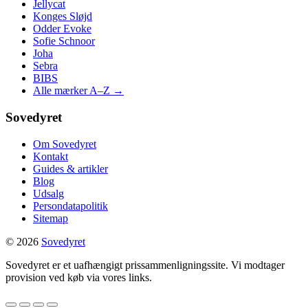
Jellycat
Konges Sløjd
Odder Evoke
Sofie Schnoor
Joha
Sebra
BIBS
Alle mærker A–Z →
Sovedyret
Om Sovedyret
Kontakt
Guides & artikler
Blog
Udsalg
Persondatapolitik
Sitemap
© 2026
Sovedyret
Sovedyret er et uafhængigt prissammenligningssite. Vi modtager
provision ved køb via vores links.