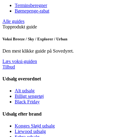
Terminsberegner
Børnepenge-rabat
Alle guides
Topprodukt guide
Voksi Breeze / Sky / Explorer / Urban
Den mest klikke guide på Sovedyret.
Læs voksi-guiden
Tilbud
Udsalg overordnet
Alt udsalg
Billigt sengetøj
Black Friday
Udsalg efter brand
Konges Sløjd udsalg
Liewood udsalg
Sebra udsalg