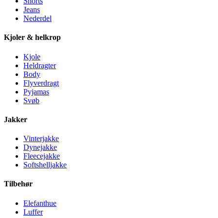
Shorts
Jeans
Nederdel
Kjoler & helkrop
Kjole
Heldragter
Body
Flyverdragt
Pyjamas
Svøb
Jakker
Vinterjakke
Dynejakke
Fleecejakke
Softshelljakke
Tilbehør
Elefanthue
Luffer