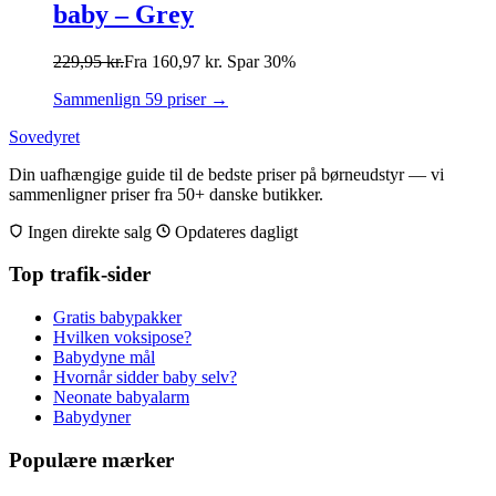
baby – Grey
229,95
kr.
Fra
160,97
kr.
Spar 30%
Sammenlign 59 priser →
Sovedyret
Din uafhængige guide til de bedste priser på børneudstyr — vi
sammenligner priser fra 50+ danske butikker.
Ingen direkte salg
Opdateres dagligt
Top trafik-sider
Gratis babypakker
Hvilken voksipose?
Babydyne mål
Hvornår sidder baby selv?
Neonate babyalarm
Babydyner
Populære mærker