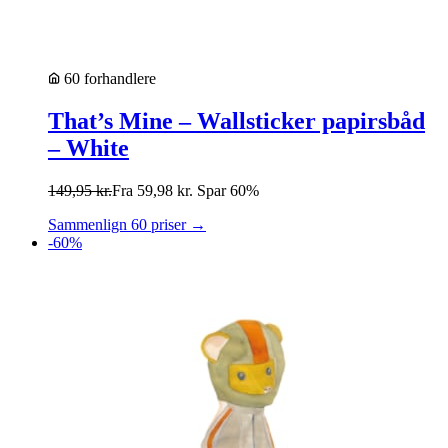
60 forhandlere
That’s Mine – Wallsticker papirsbåd
– White
149,95
kr.
Fra
59,98
kr.
Spar 60%
Sammenlign 60 priser →
-60%