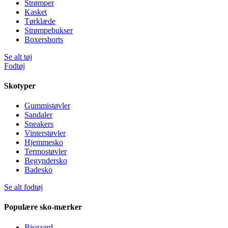
Strømper
Kasket
Tørklæde
Strømpebukser
Boxershorts
Se alt tøj
Fodtøj
Skotyper
Gummistøvler
Sandaler
Sneakers
Vinterstøvler
Hjemmesko
Termostøvler
Begyndersko
Badesko
Se alt fodtøj
Populære sko-mærker
Bisgaard