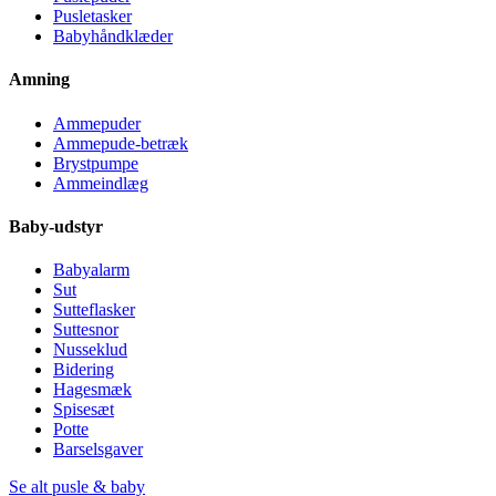
Pusletasker
Babyhåndklæder
Amning
Ammepuder
Ammepude-betræk
Brystpumpe
Ammeindlæg
Baby-udstyr
Babyalarm
Sut
Sutteflasker
Suttesnor
Nusseklud
Bidering
Hagesmæk
Spisesæt
Potte
Barselsgaver
Se alt pusle & baby