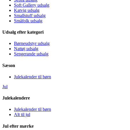
Soft Gallery udsalg
Katvig udsalg
Smallstuff udsalg
Småfolk udsalg
Udsalg efter kategori
Børneudstyr udsalg
Nattøj udsalg
Sengerande udsalg
Sæson
Julekalender til børn
Jul
Julekalendere
Julekalender til børn
Alt til jul
Jul efter mærke