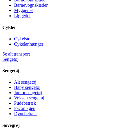
Barnevognskæder
Myggenet
Liggedel
Cykler
Cykelstol
Cykelanhænger
Se alt transport
Sengetøj
Sengetøj
Alt sengetøj
Baby sengetøj
Junior sengetøj
Voksen sengetøj
Pudebetræk
Faconlagen
Dynebetræk
Sovegrej