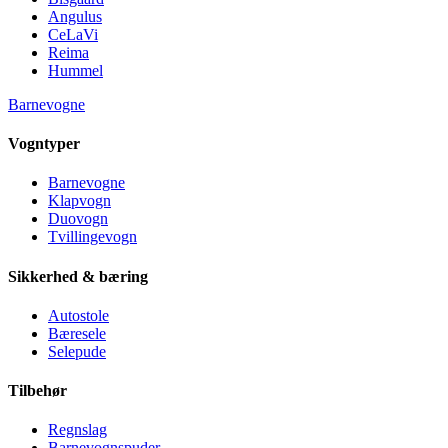
Angulus
CeLaVi
Reima
Hummel
Barnevogne
Vogntyper
Barnevogne
Klapvogn
Duovogn
Tvillingevogn
Sikkerhed & bæring
Autostole
Bæresele
Selepude
Tilbehør
Regnslag
Barnevognspuder