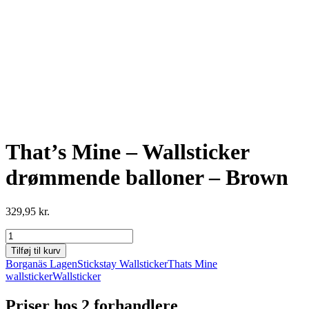
That’s Mine – Wallsticker
drømmende balloner – Brown
329,95
kr.
That's
Mine
Tilføj til kurv
-
Borganäs Lagen
Stickstay Wallsticker
Thats Mine
Wallsticker
wallsticker
Wallsticker
drømmende
balloner
Priser hos 2 forhandlere
-