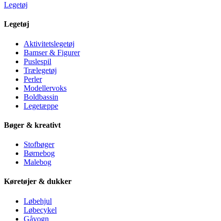
Legetøj
Legetøj
Aktivitetslegetøj
Bamser & Figurer
Puslespil
Trælegetøj
Perler
Modellervoks
Boldbassin
Legetæppe
Bøger & kreativt
Stofbøger
Børnebog
Malebog
Køretøjer & dukker
Løbehjul
Løbecykel
Gåvogn