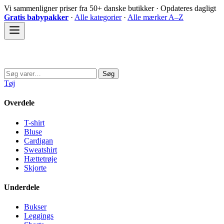
Spring
Vi sammenligner priser fra 50+ danske butikker · Opdateres dagligt
til
Gratis babypakker
·
Alle kategorier
·
Alle mærker A–Z
indhold
Sovedyret
Søg
Søg
efter:
Tøj
Overdele
T-shirt
Bluse
Cardigan
Sweatshirt
Hættetrøje
Skjorte
Underdele
Bukser
Leggings