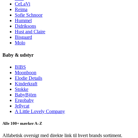
CeLaVi
Reima
Sofie Schnoor
Hummel
Didriksons
Hust and Claire
Bisgaard
Molo
Baby & udstyr
BIBS
Moonboon
Elodie Details
Kinderkraft
Stokke
BabyBjörn
Ergobaby
Jellycat
A Little Lovely Company
Alle 100+ mærker A–Z
Alfabetisk oversigt med direkte link til hvert brands sortiment.