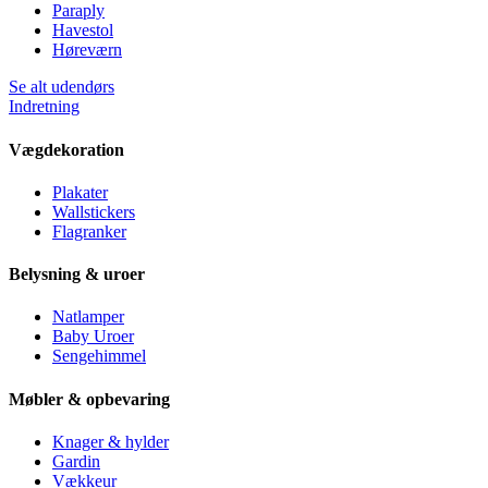
Paraply
Havestol
Høreværn
Se alt udendørs
Indretning
Vægdekoration
Plakater
Wallstickers
Flagranker
Belysning & uroer
Natlamper
Baby Uroer
Sengehimmel
Møbler & opbevaring
Knager & hylder
Gardin
Vækkeur