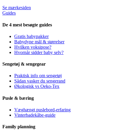
Se mærkesiden
Guides
De 4 mest besøgte guides
Gratis babypakker
Babydyne mål & størrelser
Hvilken voksipose?
Hvornår sidder baby selv?
Sengetøj & sengegear
Praktisk info om sengetøj
Sådan vasker du sengerand
Økologisk vs Oeko-Tex
Pusle & bæring
Væghængt puslebord-erfaring
Vinterbadekåbe-guide
Family planning