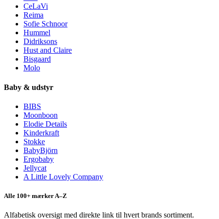
CeLaVi
Reima
Sofie Schnoor
Hummel
Didriksons
Hust and Claire
Bisgaard
Molo
Baby & udstyr
BIBS
Moonboon
Elodie Details
Kinderkraft
Stokke
BabyBjörn
Ergobaby
Jellycat
A Little Lovely Company
Alle 100+ mærker A–Z
Alfabetisk oversigt med direkte link til hvert brands sortiment.