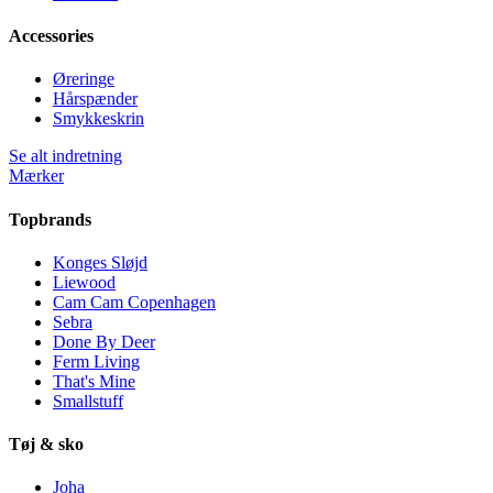
Accessories
Øreringe
Hårspænder
Smykkeskrin
Se alt indretning
Mærker
Topbrands
Konges Sløjd
Liewood
Cam Cam Copenhagen
Sebra
Done By Deer
Ferm Living
That's Mine
Smallstuff
Tøj & sko
Joha