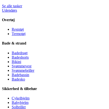
Se alle tasker
Udendørs
Overtøj
Regntøj
Termotøj
Bade & strand
Badedragt
Badeshorts
Bikini
Svømmevest
Svømmebriller
Badebassin
Badesko
Sikkerhed & tilbehør
Cykelhjelm
Babyhjelm
Solbriller