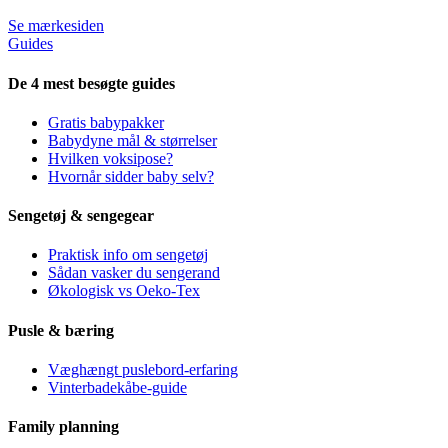
Se mærkesiden
Guides
De 4 mest besøgte guides
Gratis babypakker
Babydyne mål & størrelser
Hvilken voksipose?
Hvornår sidder baby selv?
Sengetøj & sengegear
Praktisk info om sengetøj
Sådan vasker du sengerand
Økologisk vs Oeko-Tex
Pusle & bæring
Væghængt puslebord-erfaring
Vinterbadekåbe-guide
Family planning