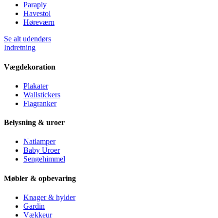
Paraply
Havestol
Høreværn
Se alt udendørs
Indretning
Vægdekoration
Plakater
Wallstickers
Flagranker
Belysning & uroer
Natlamper
Baby Uroer
Sengehimmel
Møbler & opbevaring
Knager & hylder
Gardin
Vækkeur