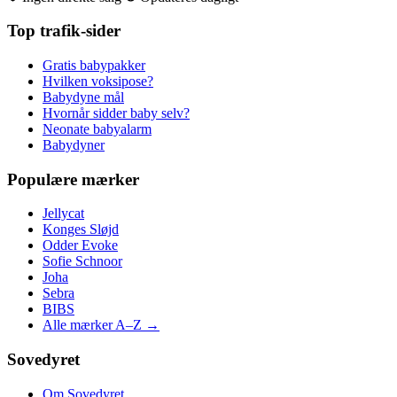
Top trafik-sider
Gratis babypakker
Hvilken voksipose?
Babydyne mål
Hvornår sidder baby selv?
Neonate babyalarm
Babydyner
Populære mærker
Jellycat
Konges Sløjd
Odder Evoke
Sofie Schnoor
Joha
Sebra
BIBS
Alle mærker A–Z →
Sovedyret
Om Sovedyret