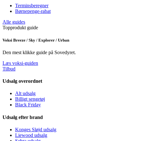
Terminsberegner
Børnepenge-rabat
Alle guides
Topprodukt guide
Voksi Breeze / Sky / Explorer / Urban
Den mest klikke guide på Sovedyret.
Læs voksi-guiden
Tilbud
Udsalg overordnet
Alt udsalg
Billigt sengetøj
Black Friday
Udsalg efter brand
Konges Sløjd udsalg
Liewood udsalg
Sebra udsalg