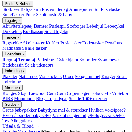
Pusle & Baby
›
Stofbleer
Babyalarm
Pusleunderlag
Ammepuder
Sut
Pusletasker
Sutteflasker
Potte
Se alt pusle & baby
Legetøj
›
Aktivitetslegetøj
Bamser
Puslespil
Stofbøger
Løbehjul
Løbecykel
Dukkehus
Boldbassin
Se alt legetøj
Tasker
›
Rygsække
Skoletasker
Kuffert
Pusletasker
Toilettasker
Penalhus
Madkasse
Se alle tasker
Udendørs
›
Regntøj
Termotøj
Badedragt
Cykelhjelm
Solbriller
Svømmevest
Badebassin
Se alt udendørs
Indretning
›
Plakater
Natlamper
Wallstickers
Uroer
Sengehimmel
Knager
Se alt
indretning
Mærker
›
Konges Sløjd
Liewood
Cam Cam Copenhagen
Joha
CeLaVi
Sebra
BIBS
Moonboon
Bisgaard
Jellycat
Se alle 100+ mærker
Guides
›
Gratis babypakker
Babydyne mål & størrelser
Hvilken voksipose?
Hvornår sidder baby selv?
Vask af sengerand
Økologisk vs Oeko-
Tex
Alle guides
Udsalg & Tilbud →
Forside
/
Marc Jacobs
/
Marc Jacobs – Perfect – Eau de Toilette – 50