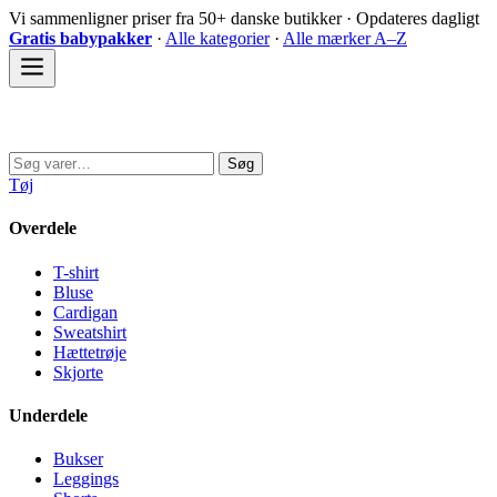
Spring
Vi sammenligner priser fra 50+ danske butikker · Opdateres dagligt
til
Gratis babypakker
·
Alle kategorier
·
Alle mærker A–Z
indhold
Sovedyret
Søg
Søg
efter:
Tøj
Overdele
T-shirt
Bluse
Cardigan
Sweatshirt
Hættetrøje
Skjorte
Underdele
Bukser
Leggings