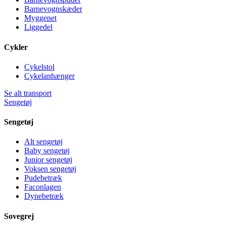
Barnevognskæder
Myggenet
Liggedel
Cykler
Cykelstol
Cykelanhænger
Se alt transport
Sengetøj
Sengetøj
Alt sengetøj
Baby sengetøj
Junior sengetøj
Voksen sengetøj
Pudebetræk
Faconlagen
Dynebetræk
Sovegrej