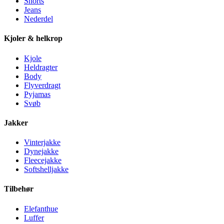
Shorts
Jeans
Nederdel
Kjoler & helkrop
Kjole
Heldragter
Body
Flyverdragt
Pyjamas
Svøb
Jakker
Vinterjakke
Dynejakke
Fleecejakke
Softshelljakke
Tilbehør
Elefanthue
Luffer