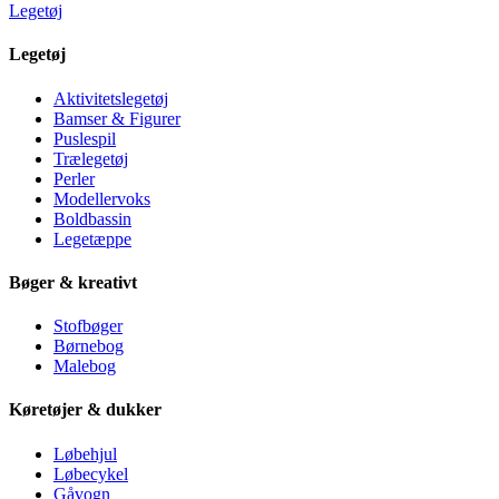
Legetøj
Legetøj
Aktivitetslegetøj
Bamser & Figurer
Puslespil
Trælegetøj
Perler
Modellervoks
Boldbassin
Legetæppe
Bøger & kreativt
Stofbøger
Børnebog
Malebog
Køretøjer & dukker
Løbehjul
Løbecykel
Gåvogn