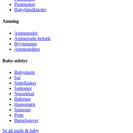
Pusletasker
Babyhåndklæder
Amning
Ammepuder
Ammepude-betræk
Brystpumpe
Ammeindlæg
Baby-udstyr
Babyalarm
Sut
Sutteflasker
Suttesnor
Nusseklud
Bidering
Hagesmæk
Spisesæt
Potte
Barselsgaver
Se alt pusle & baby