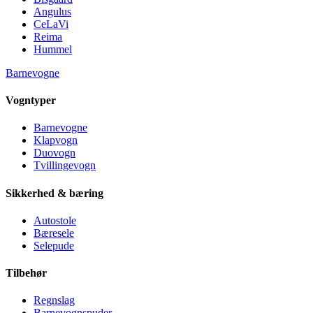
Angulus
CeLaVi
Reima
Hummel
Barnevogne
Vogntyper
Barnevogne
Klapvogn
Duovogn
Tvillingevogn
Sikkerhed & bæring
Autostole
Bæresele
Selepude
Tilbehør
Regnslag
Barnevognspuder