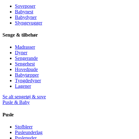
Soveposer
Babynest
Babydyner
Slyngevugger
Senge & tilbehør
Madrasser
Dyner
Sengerande
Sengehest
Hovedpude
Babytæpper
Tyngdedyner
Lagener
Se alt sengetøj & sove
Pusle & Baby
Pusle
Stofbleer
Pusleunderlag
Puslepuder