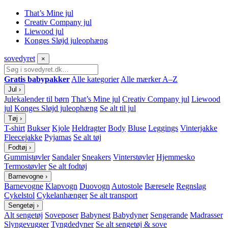
That’s Mine jul
Creativ Company jul
Liewood jul
Konges Sløjd juleophæng
sove
dyret
×
Gratis babypakker
Alle kategorier
Alle mærker A–Z
Jul
›
Julekalender til børn
That’s Mine jul
Creativ Company jul
Liewood
jul
Konges Sløjd juleophæng
Se alt til jul
Tøj
›
T-shirt
Bukser
Kjole
Heldragter
Body
Bluse
Leggings
Vinterjakke
Fleecejakke
Pyjamas
Se alt tøj
Fodtøj
›
Gummistøvler
Sandaler
Sneakers
Vinterstøvler
Hjemmesko
Termostøvler
Se alt fodtøj
Barnevogne
›
Barnevogne
Klapvogn
Duovogn
Autostole
Bæresele
Regnslag
Cykelstol
Cykelanhænger
Se alt transport
Sengetøj
›
Alt sengetøj
Soveposer
Babynest
Babydyner
Sengerande
Madrasser
Slyngevugger
Tyngdedyner
Se alt sengetøj & sove