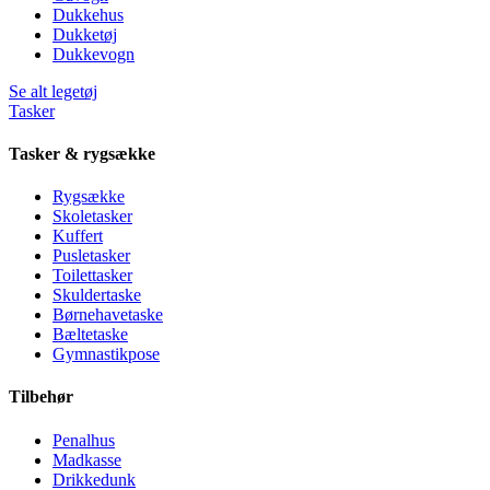
Dukkehus
Dukketøj
Dukkevogn
Se alt legetøj
Tasker
Tasker & rygsække
Rygsække
Skoletasker
Kuffert
Pusletasker
Toilettasker
Skuldertaske
Børnehavetaske
Bæltetaske
Gymnastikpose
Tilbehør
Penalhus
Madkasse
Drikkedunk