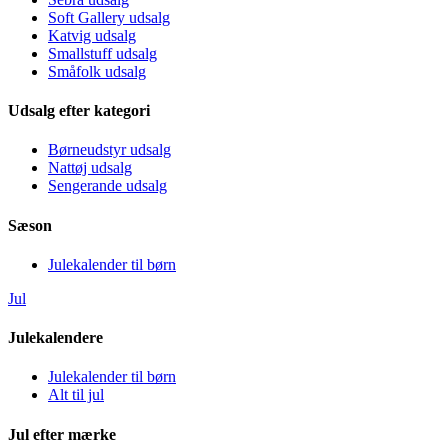
Soft Gallery udsalg
Katvig udsalg
Smallstuff udsalg
Småfolk udsalg
Udsalg efter kategori
Børneudstyr udsalg
Nattøj udsalg
Sengerande udsalg
Sæson
Julekalender til børn
Jul
Julekalendere
Julekalender til børn
Alt til jul
Jul efter mærke