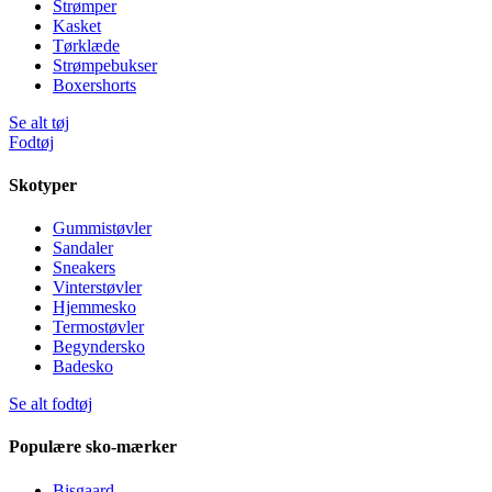
Strømper
Kasket
Tørklæde
Strømpebukser
Boxershorts
Se alt tøj
Fodtøj
Skotyper
Gummistøvler
Sandaler
Sneakers
Vinterstøvler
Hjemmesko
Termostøvler
Begyndersko
Badesko
Se alt fodtøj
Populære sko-mærker
Bisgaard