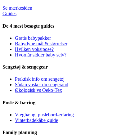
Se mærkesiden
Guides
De 4 mest besøgte guides
Gratis babypakker
Babydyne mål & størrelser
Hvilken voksipose?
Hvornår sidder baby selv?
Sengetøj & sengegear
Praktisk info om sengetøj
Sådan vasker du sengerand
Økologisk vs Oeko-Tex
Pusle & bæring
Væghængt puslebord-erfaring
Vinterbadekåbe-guide
Family planning