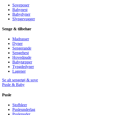
Soveposer
Babynest
Babydyner
Slyngevugger
Senge & tilbehør
Madrasser
Dyner
Sengerande
Sengehest
Hovedpude
Babytæpper
Tyngdedyner
Lagener
Se alt sengetøj & sove
Pusle & Baby
Pusle
Stofbleer
Pusleunderlag
Puslepuder