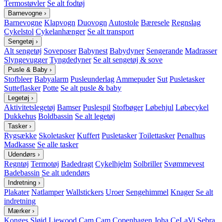
Termostøvler
Se alt fodtøj
Barnevogne
›
Barnevogne
Klapvogn
Duovogn
Autostole
Bæresele
Regnslag
Cykelstol
Cykelanhænger
Se alt transport
Sengetøj
›
Alt sengetøj
Soveposer
Babynest
Babydyner
Sengerande
Madrasser
Slyngevugger
Tyngdedyner
Se alt sengetøj & sove
Pusle & Baby
›
Stofbleer
Babyalarm
Pusleunderlag
Ammepuder
Sut
Pusletasker
Sutteflasker
Potte
Se alt pusle & baby
Legetøj
›
Aktivitetslegetøj
Bamser
Puslespil
Stofbøger
Løbehjul
Løbecykel
Dukkehus
Boldbassin
Se alt legetøj
Tasker
›
Rygsække
Skoletasker
Kuffert
Pusletasker
Toilettasker
Penalhus
Madkasse
Se alle tasker
Udendørs
›
Regntøj
Termotøj
Badedragt
Cykelhjelm
Solbriller
Svømmevest
Badebassin
Se alt udendørs
Indretning
›
Plakater
Natlamper
Wallstickers
Uroer
Sengehimmel
Knager
Se alt
indretning
Mærker
›
Konges Sløjd
Liewood
Cam Cam Copenhagen
Joha
CeLaVi
Sebra