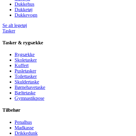
Dukkehus
Dukketøj
Dukkevogn
Se alt legetøj
Tasker
Tasker & rygsække
Rygsække
Skoletasker
Kuffert
Pusletasker
Toilettasker
Skuldertaske
Børnehavetaske
Bæltetaske
Gymnastikpose
Tilbehør
Penalhus
Madkasse
Drikkedunk