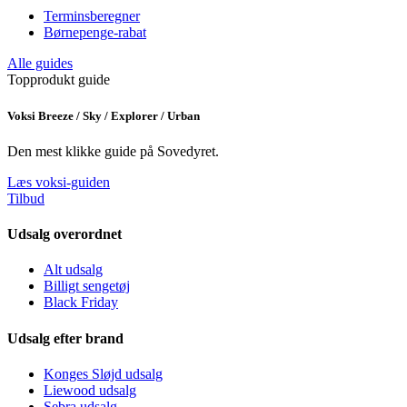
Terminsberegner
Børnepenge-rabat
Alle guides
Topprodukt guide
Voksi Breeze / Sky / Explorer / Urban
Den mest klikke guide på Sovedyret.
Læs voksi-guiden
Tilbud
Udsalg overordnet
Alt udsalg
Billigt sengetøj
Black Friday
Udsalg efter brand
Konges Sløjd udsalg
Liewood udsalg
Sebra udsalg