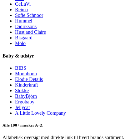
CeLaVi
Reima
Sofie Schnoor
Hummel
Didriksons
Hust and Claire
Bisgaard
Molo
Baby & udstyr
BIBS
Moonboon
Elodie Details
Kinderkraft
Stokke
BabyBjörn
Ergobaby
Jellycat
A Little Lovely Company
Alle 100+ mærker A–Z
Alfabetisk oversigt med direkte link til hvert brands sortiment.