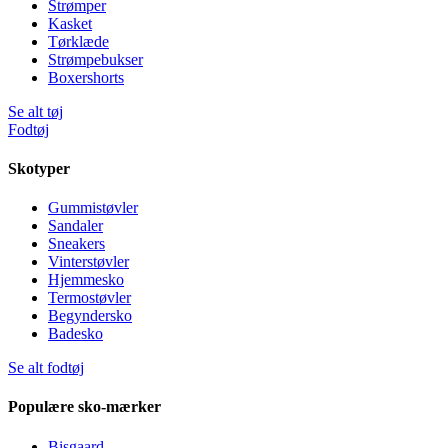
Strømper
Kasket
Tørklæde
Strømpebukser
Boxershorts
Se alt tøj
Fodtøj
Skotyper
Gummistøvler
Sandaler
Sneakers
Vinterstøvler
Hjemmesko
Termostøvler
Begyndersko
Badesko
Se alt fodtøj
Populære sko-mærker
Bisgaard