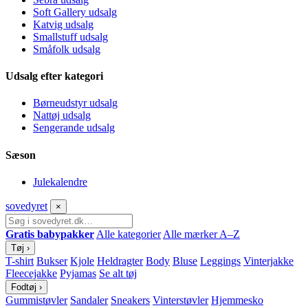
Soft Gallery udsalg
Katvig udsalg
Smallstuff udsalg
Småfolk udsalg
Udsalg efter kategori
Børneudstyr udsalg
Nattøj udsalg
Sengerande udsalg
Sæson
Julekalendre
sove
dyret
×
Gratis babypakker
Alle kategorier
Alle mærker A–Z
Tøj
›
T-shirt
Bukser
Kjole
Heldragter
Body
Bluse
Leggings
Vinterjakke
Fleecejakke
Pyjamas
Se alt tøj
Fodtøj
›
Gummistøvler
Sandaler
Sneakers
Vinterstøvler
Hjemmesko