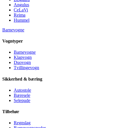
Angulus
CeLaVi
Reima
Hummel
Barnevogne
Vogntyper
Barnevogne
Klapvogn
Duovogn
Tvillingevogn
Sikkerhed & bæring
Autostole
Bæresele
Selepude
Tilbehør
Regnslag
Barnevognspuder