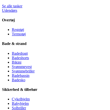
Se alle tasker
Udendørs
Overtøj
Regntøj
Termotøj
Bade & strand
Badedragt
Badeshorts
Bikini
Svømmevest
Svømmebriller
Badebassin
Badesko
Sikkerhed & tilbehør
Cykelhjelm
Babyhjelm
Solbriller