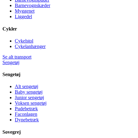
Barnevognskæder
Myggenet
Liggedel
Cykler
Cykelstol
Cykelanhænger
Se alt transport
Sengetøj
Sengetøj
Alt sengetøj
Baby sengetøj
Junior sengetøj
Voksen sengetøj
Pudebetræk
Faconlagen
Dynebetræk
Sovegrej