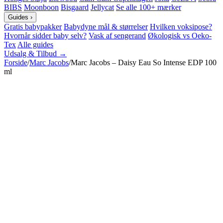
BIBS
Moonboon
Bisgaard
Jellycat
Se alle 100+ mærker
Guides
›
Gratis babypakker
Babydyne mål & størrelser
Hvilken voksipose?
Hvornår sidder baby selv?
Vask af sengerand
Økologisk vs Oeko-
Tex
Alle guides
Udsalg & Tilbud →
Forside
/
Marc Jacobs
/
Marc Jacobs – Daisy Eau So Intense EDP 100
ml