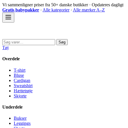
Spring
Vi sammenligner priser fra 50+ danske butikker · Opdateres dagligt
til
Gratis babypakker
·
Alle kategorier
·
Alle mærker A–Z
indhold
Sovedyret
Søg
Søg
efter:
Tøj
Overdele
T-shirt
Bluse
Cardigan
Sweatshirt
Hættetrøje
Skjorte
Underdele
Bukser
Leggings