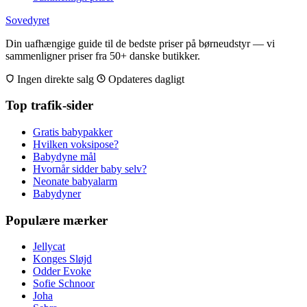
Sovedyret
Din uafhængige guide til de bedste priser på børneudstyr — vi
sammenligner priser fra 50+ danske butikker.
Ingen direkte salg
Opdateres dagligt
Top trafik-sider
Gratis babypakker
Hvilken voksipose?
Babydyne mål
Hvornår sidder baby selv?
Neonate babyalarm
Babydyner
Populære mærker
Jellycat
Konges Sløjd
Odder Evoke
Sofie Schnoor
Joha