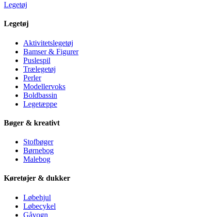
Legetøj
Legetøj
Aktivitetslegetøj
Bamser & Figurer
Puslespil
Trælegetøj
Perler
Modellervoks
Boldbassin
Legetæppe
Bøger & kreativt
Stofbøger
Børnebog
Malebog
Køretøjer & dukker
Løbehjul
Løbecykel
Gåvogn