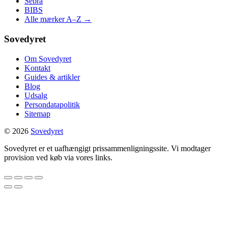
Sebra
BIBS
Alle mærker A–Z →
Sovedyret
Om Sovedyret
Kontakt
Guides & artikler
Blog
Udsalg
Persondatapolitik
Sitemap
© 2026
Sovedyret
Sovedyret er et uafhængigt prissammenligningssite. Vi modtager
provision ved køb via vores links.