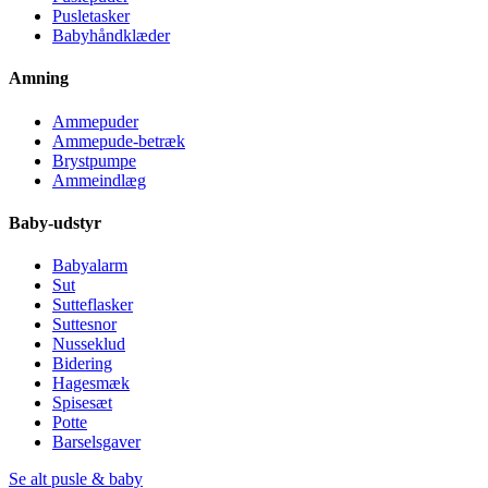
Pusletasker
Babyhåndklæder
Amning
Ammepuder
Ammepude-betræk
Brystpumpe
Ammeindlæg
Baby-udstyr
Babyalarm
Sut
Sutteflasker
Suttesnor
Nusseklud
Bidering
Hagesmæk
Spisesæt
Potte
Barselsgaver
Se alt pusle & baby