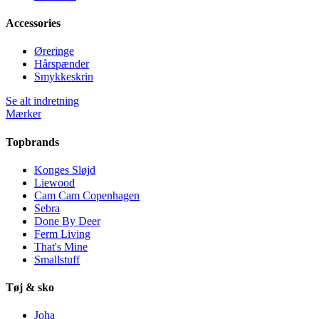
Accessories
Øreringe
Hårspænder
Smykkeskrin
Se alt indretning
Mærker
Topbrands
Konges Sløjd
Liewood
Cam Cam Copenhagen
Sebra
Done By Deer
Ferm Living
That's Mine
Smallstuff
Tøj & sko
Joha