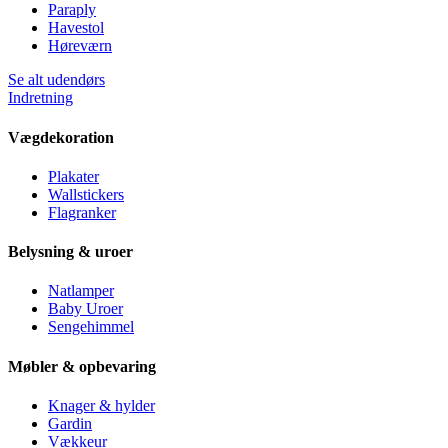
Paraply
Havestol
Høreværn
Se alt udendørs
Indretning
Vægdekoration
Plakater
Wallstickers
Flagranker
Belysning & uroer
Natlamper
Baby Uroer
Sengehimmel
Møbler & opbevaring
Knager & hylder
Gardin
Vækkeur