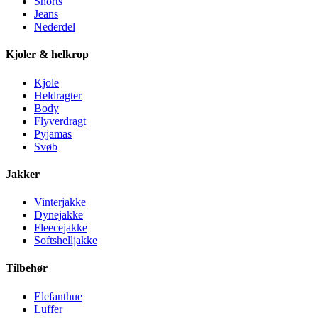
Shorts
Jeans
Nederdel
Kjoler & helkrop
Kjole
Heldragter
Body
Flyverdragt
Pyjamas
Svøb
Jakker
Vinterjakke
Dynejakke
Fleecejakke
Softshelljakke
Tilbehør
Elefanthue
Luffer