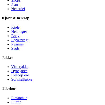
Shorts
Jeans
Nederdel
Kjoler & helkrop
Kjole
Heldragter
Body
Flyverdragt
Pyjamas
Svøb
Jakker
Vinterjakke
Dynejakke
Fleecejakke
Softshelljakke
Tilbehør
Elefanthue
Luffer