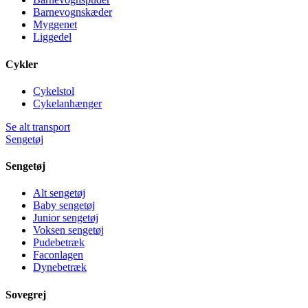
Barnevognskæder
Myggenet
Liggedel
Cykler
Cykelstol
Cykelanhænger
Se alt transport
Sengetøj
Sengetøj
Alt sengetøj
Baby sengetøj
Junior sengetøj
Voksen sengetøj
Pudebetræk
Faconlagen
Dynebetræk
Sovegrej