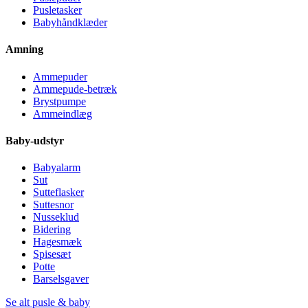
Pusletasker
Babyhåndklæder
Amning
Ammepuder
Ammepude-betræk
Brystpumpe
Ammeindlæg
Baby-udstyr
Babyalarm
Sut
Sutteflasker
Suttesnor
Nusseklud
Bidering
Hagesmæk
Spisesæt
Potte
Barselsgaver
Se alt pusle & baby