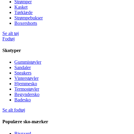
Strømper
Kasket
Tørklæde
Strømpebukser
Boxershorts
Se alt tøj
Fodtøj
Skotyper
Gummistøvler
Sandaler
Sneakers
Vinterstøvler
Hjemmesko
Termostøvler
Begyndersko
Badesko
Se alt fodtøj
Populære sko-mærker
Bisgaard