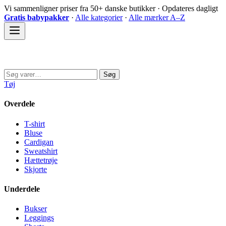
Spring
Vi sammenligner priser fra 50+ danske butikker · Opdateres dagligt
til
Gratis babypakker
·
Alle kategorier
·
Alle mærker A–Z
indhold
Sovedyret
Søg
Søg
efter:
Tøj
Overdele
T-shirt
Bluse
Cardigan
Sweatshirt
Hættetrøje
Skjorte
Underdele
Bukser
Leggings