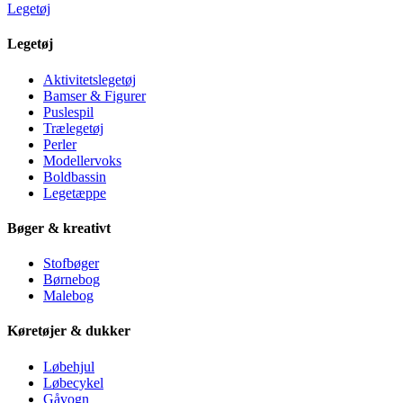
Legetøj
Legetøj
Aktivitetslegetøj
Bamser & Figurer
Puslespil
Trælegetøj
Perler
Modellervoks
Boldbassin
Legetæppe
Bøger & kreativt
Stofbøger
Børnebog
Malebog
Køretøjer & dukker
Løbehjul
Løbecykel
Gåvogn