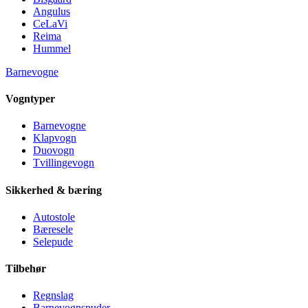
Angulus
CeLaVi
Reima
Hummel
Barnevogne
Vogntyper
Barnevogne
Klapvogn
Duovogn
Tvillingevogn
Sikkerhed & bæring
Autostole
Bæresele
Selepude
Tilbehør
Regnslag
Barnevognspuder