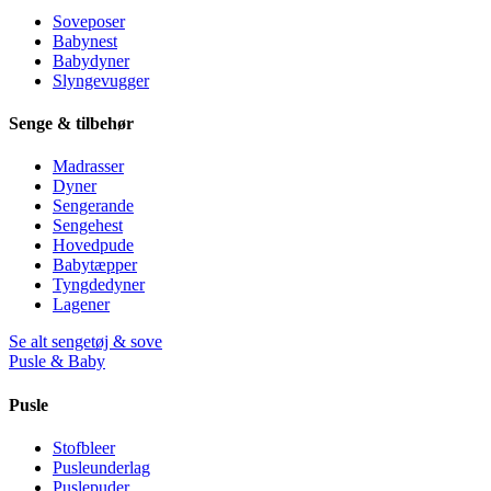
Soveposer
Babynest
Babydyner
Slyngevugger
Senge & tilbehør
Madrasser
Dyner
Sengerande
Sengehest
Hovedpude
Babytæpper
Tyngdedyner
Lagener
Se alt sengetøj & sove
Pusle & Baby
Pusle
Stofbleer
Pusleunderlag
Puslepuder