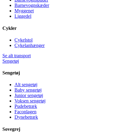
Barnevognskæder
Myggenet
Liggedel
Cykler
Cykelstol
Cykelanhænger
Se alt transport
Sengetøj
Sengetøj
Alt sengetøj
Baby sengetøj
Junior sengetøj
Voksen sengetøj
Pudebetræk
Faconlagen
Dynebetræk
Sovegrej