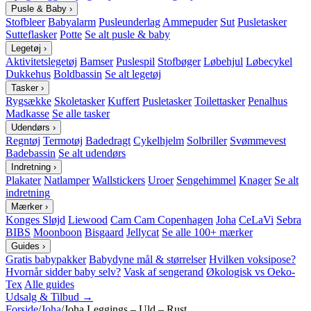
Pusle & Baby
›
Stofbleer
Babyalarm
Pusleunderlag
Ammepuder
Sut
Pusletasker
Sutteflasker
Potte
Se alt pusle & baby
Legetøj
›
Aktivitetslegetøj
Bamser
Puslespil
Stofbøger
Løbehjul
Løbecykel
Dukkehus
Boldbassin
Se alt legetøj
Tasker
›
Rygsække
Skoletasker
Kuffert
Pusletasker
Toilettasker
Penalhus
Madkasse
Se alle tasker
Udendørs
›
Regntøj
Termotøj
Badedragt
Cykelhjelm
Solbriller
Svømmevest
Badebassin
Se alt udendørs
Indretning
›
Plakater
Natlamper
Wallstickers
Uroer
Sengehimmel
Knager
Se alt
indretning
Mærker
›
Konges Sløjd
Liewood
Cam Cam Copenhagen
Joha
CeLaVi
Sebra
BIBS
Moonboon
Bisgaard
Jellycat
Se alle 100+ mærker
Guides
›
Gratis babypakker
Babydyne mål & størrelser
Hvilken voksipose?
Hvornår sidder baby selv?
Vask af sengerand
Økologisk vs Oeko-
Tex
Alle guides
Udsalg & Tilbud →
Forside
/
Joha
/
Joha Leggings – Uld – Rust