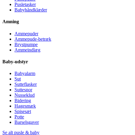
Pusletasker
Babyhåndklæder
Amning
Ammepuder
Ammepude-betræk
Brystpumpe
Ammeindlæg
Baby-udstyr
Babyalarm
Sut
Sutteflasker
Suttesnor
Nusseklud
Bidering
Hagesmæk
Spisesæt
Potte
Barselsgaver
Se alt pusle & baby