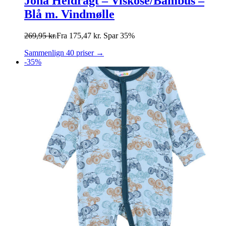
Joha Heldragt – Viskose/Bambus –
Blå m. Vindmølle
269,95
kr.
Fra
175,47
kr.
Spar 35%
Sammenlign 40 priser →
-35%