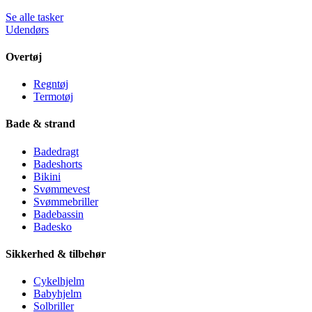
Se alle tasker
Udendørs
Overtøj
Regntøj
Termotøj
Bade & strand
Badedragt
Badeshorts
Bikini
Svømmevest
Svømmebriller
Badebassin
Badesko
Sikkerhed & tilbehør
Cykelhjelm
Babyhjelm
Solbriller