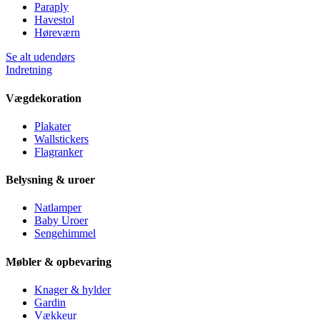
Paraply
Havestol
Høreværn
Se alt udendørs
Indretning
Vægdekoration
Plakater
Wallstickers
Flagranker
Belysning & uroer
Natlamper
Baby Uroer
Sengehimmel
Møbler & opbevaring
Knager & hylder
Gardin
Vækkeur