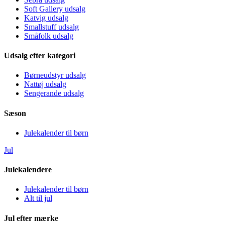
Soft Gallery udsalg
Katvig udsalg
Smallstuff udsalg
Småfolk udsalg
Udsalg efter kategori
Børneudstyr udsalg
Nattøj udsalg
Sengerande udsalg
Sæson
Julekalender til børn
Jul
Julekalendere
Julekalender til børn
Alt til jul
Jul efter mærke