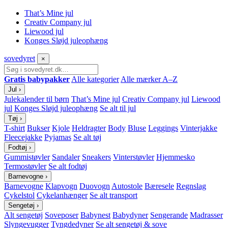
That’s Mine jul
Creativ Company jul
Liewood jul
Konges Sløjd juleophæng
sove
dyret
×
Gratis babypakker
Alle kategorier
Alle mærker A–Z
Jul
›
Julekalender til børn
That’s Mine jul
Creativ Company jul
Liewood
jul
Konges Sløjd juleophæng
Se alt til jul
Tøj
›
T-shirt
Bukser
Kjole
Heldragter
Body
Bluse
Leggings
Vinterjakke
Fleecejakke
Pyjamas
Se alt tøj
Fodtøj
›
Gummistøvler
Sandaler
Sneakers
Vinterstøvler
Hjemmesko
Termostøvler
Se alt fodtøj
Barnevogne
›
Barnevogne
Klapvogn
Duovogn
Autostole
Bæresele
Regnslag
Cykelstol
Cykelanhænger
Se alt transport
Sengetøj
›
Alt sengetøj
Soveposer
Babynest
Babydyner
Sengerande
Madrasser
Slyngevugger
Tyngdedyner
Se alt sengetøj & sove