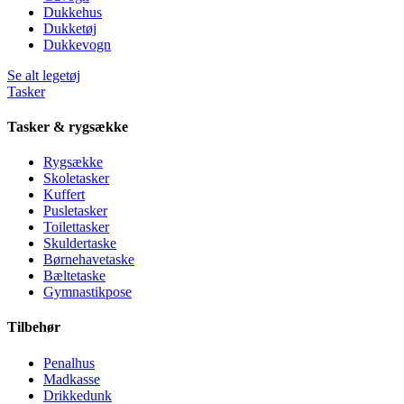
Dukkehus
Dukketøj
Dukkevogn
Se alt legetøj
Tasker
Tasker & rygsække
Rygsække
Skoletasker
Kuffert
Pusletasker
Toilettasker
Skuldertaske
Børnehavetaske
Bæltetaske
Gymnastikpose
Tilbehør
Penalhus
Madkasse
Drikkedunk