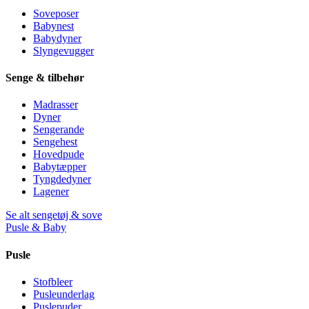
Soveposer
Babynest
Babydyner
Slyngevugger
Senge & tilbehør
Madrasser
Dyner
Sengerande
Sengehest
Hovedpude
Babytæpper
Tyngdedyner
Lagener
Se alt sengetøj & sove
Pusle & Baby
Pusle
Stofbleer
Pusleunderlag
Puslepuder