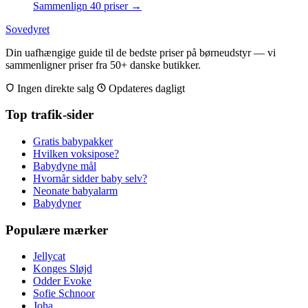
Sammenlign 40 priser →
Sovedyret
Din uafhængige guide til de bedste priser på børneudstyr — vi
sammenligner priser fra 50+ danske butikker.
Ingen direkte salg
Opdateres dagligt
Top trafik-sider
Gratis babypakker
Hvilken voksipose?
Babydyne mål
Hvornår sidder baby selv?
Neonate babyalarm
Babydyner
Populære mærker
Jellycat
Konges Sløjd
Odder Evoke
Sofie Schnoor
Joha