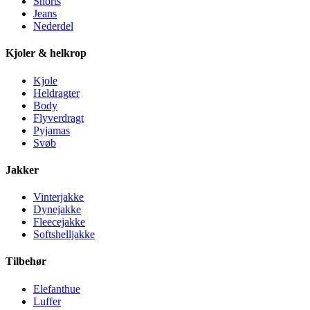
Shorts
Jeans
Nederdel
Kjoler & helkrop
Kjole
Heldragter
Body
Flyverdragt
Pyjamas
Svøb
Jakker
Vinterjakke
Dynejakke
Fleecejakke
Softshelljakke
Tilbehør
Elefanthue
Luffer