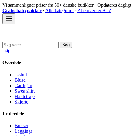
Spring
Vi sammenligner priser fra 50+ danske butikker · Opdateres dagligt
til
Gratis babypakker
·
Alle kategorier
·
Alle mærker A–Z
indhold
Sovedyret
Søg
Søg
efter:
Tøj
Overdele
T-shirt
Bluse
Cardigan
Sweatshirt
Hættetrøje
Skjorte
Underdele
Bukser
Leggings