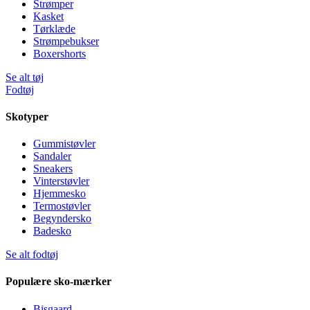
Strømper
Kasket
Tørklæde
Strømpebukser
Boxershorts
Se alt tøj
Fodtøj
Skotyper
Gummistøvler
Sandaler
Sneakers
Vinterstøvler
Hjemmesko
Termostøvler
Begyndersko
Badesko
Se alt fodtøj
Populære sko-mærker
Bisgaard