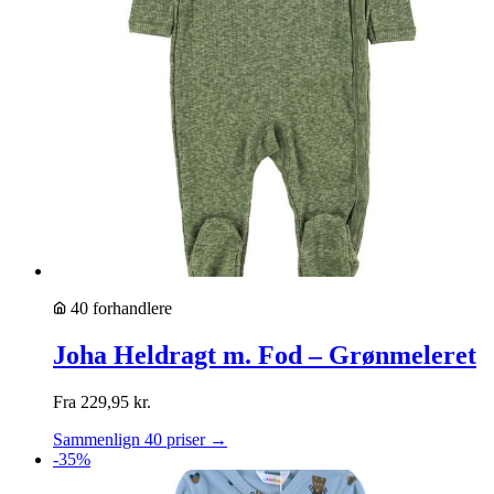
40 forhandlere
Joha Heldragt m. Fod – Grønmeleret
Fra
229,95
kr.
Sammenlign 40 priser →
-35%