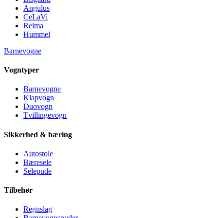
Angulus
CeLaVi
Reima
Hummel
Barnevogne
Vogntyper
Barnevogne
Klapvogn
Duovogn
Tvillingevogn
Sikkerhed & bæring
Autostole
Bæresele
Selepude
Tilbehør
Regnslag
Barnevognspuder