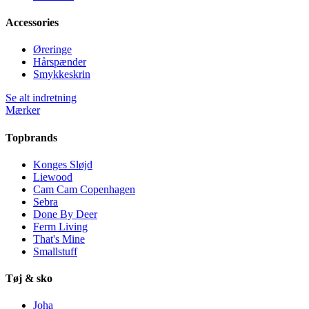
Accessories
Øreringe
Hårspænder
Smykkeskrin
Se alt indretning
Mærker
Topbrands
Konges Sløjd
Liewood
Cam Cam Copenhagen
Sebra
Done By Deer
Ferm Living
That's Mine
Smallstuff
Tøj & sko
Joha