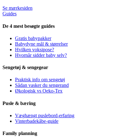
Se mærkesiden
Guides
De 4 mest besøgte guides
Gratis babypakker
Babydyne mål & størrelser
Hvilken voksipose?
Hvornår sidder baby selv?
Sengetøj & sengegear
Praktisk info om sengetøj
Sådan vasker du sengerand
Økologisk vs Oeko-Tex
Pusle & bæring
Væghængt puslebord-erfaring
Vinterbadekåbe-guide
Family planning