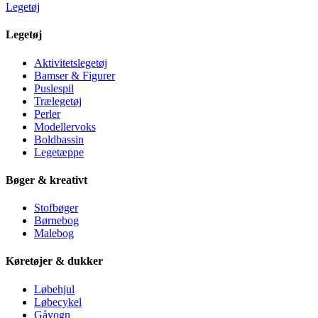
Legetøj
Legetøj
Aktivitetslegetøj
Bamser & Figurer
Puslespil
Trælegetøj
Perler
Modellervoks
Boldbassin
Legetæppe
Bøger & kreativt
Stofbøger
Børnebog
Malebog
Køretøjer & dukker
Løbehjul
Løbecykel
Gåvogn