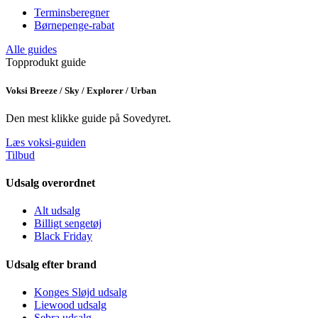
Terminsberegner
Børnepenge-rabat
Alle guides
Topprodukt guide
Voksi Breeze / Sky / Explorer / Urban
Den mest klikke guide på Sovedyret.
Læs voksi-guiden
Tilbud
Udsalg overordnet
Alt udsalg
Billigt sengetøj
Black Friday
Udsalg efter brand
Konges Sløjd udsalg
Liewood udsalg
Sebra udsalg