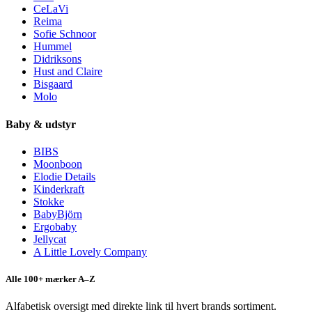
CeLaVi
Reima
Sofie Schnoor
Hummel
Didriksons
Hust and Claire
Bisgaard
Molo
Baby & udstyr
BIBS
Moonboon
Elodie Details
Kinderkraft
Stokke
BabyBjörn
Ergobaby
Jellycat
A Little Lovely Company
Alle 100+ mærker A–Z
Alfabetisk oversigt med direkte link til hvert brands sortiment.