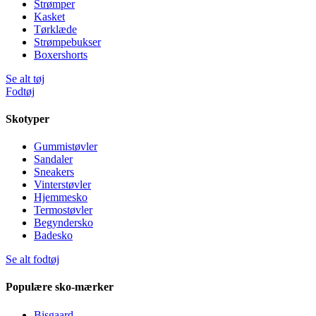
Strømper
Kasket
Tørklæde
Strømpebukser
Boxershorts
Se alt tøj
Fodtøj
Skotyper
Gummistøvler
Sandaler
Sneakers
Vinterstøvler
Hjemmesko
Termostøvler
Begyndersko
Badesko
Se alt fodtøj
Populære sko-mærker
Bisgaard