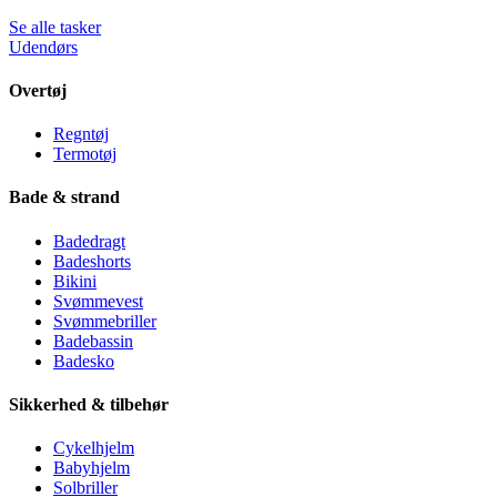
Se alle tasker
Udendørs
Overtøj
Regntøj
Termotøj
Bade & strand
Badedragt
Badeshorts
Bikini
Svømmevest
Svømmebriller
Badebassin
Badesko
Sikkerhed & tilbehør
Cykelhjelm
Babyhjelm
Solbriller