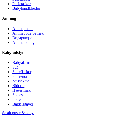
Pusletasker
Babyhåndklæder
Amning
Ammepuder
Ammepude-betræk
Brystpumpe
Ammeindlæg
Baby-udstyr
Babyalarm
Sut
Sutteflasker
Suttesnor
Nusseklud
Bidering
Hagesmæk
Spisesæt
Potte
Barselsgaver
Se alt pusle & baby