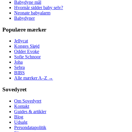
Babydyne mål
Hvornår sidder baby selv?
Neonate babyalarm
Babydyner
Populære mærker
Jellycat
Konges Sløjd
Odder Evoke
Sofie Schnoor
Joha
Sebra
BIBS
Alle mærker A–Z →
Sovedyret
Om Sovedyret
Kontakt
Guides & artikler
Blog
Udsalg
Persondatapolitik