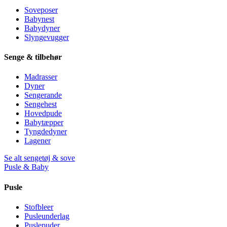
Soveposer
Babynest
Babydyner
Slyngevugger
Senge & tilbehør
Madrasser
Dyner
Sengerande
Sengehest
Hovedpude
Babytæpper
Tyngdedyner
Lagener
Se alt sengetøj & sove
Pusle & Baby
Pusle
Stofbleer
Pusleunderlag
Puslepuder