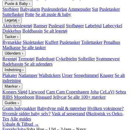
Pusle & Baby
›
Stofbleer
Babyalarm
Pusleunderlag
Ammepuder
Sut
Pusletasker
Sutteflasker
Potte
Se alt pusle & baby
Legetøj
›
Aktivitetslegetøj
Bamser
Puslespil
Stofbøger
Løbehjul
Løbecykel
Dukkehus
Boldbassin
Se alt legetøj
Tasker
›
Rygsække
Skoletasker
Kuffert
Pusletasker
Toilettasker
Penalhus
Madkasse
Se alle tasker
Udendørs
›
Regntøj
Termotøj
Badedragt
Cykelhjelm
Solbriller
Svømmevest
Badebassin
Se alt udendørs
Indretning
›
Plakater
Natlamper
Wallstickers
Uroer
Sengehimmel
Knager
Se alt
indretning
Mærker
›
Konges Sløjd
Liewood
Cam Cam Copenhagen
Joha
CeLaVi
Sebra
BIBS
Moonboon
Bisgaard
Jellycat
Se alle 100+ mærker
Guides
›
Gratis babypakker
Babydyne mål & størrelser
Hvilken voksipose?
Hvornår sidder baby selv?
Vask af sengerand
Økologisk vs Oeko-
Tex
Alle guides
Udsalg & Tilbud →
Forside
/
Joha
/
Joha Hue – Uld – 2-lags – Navy