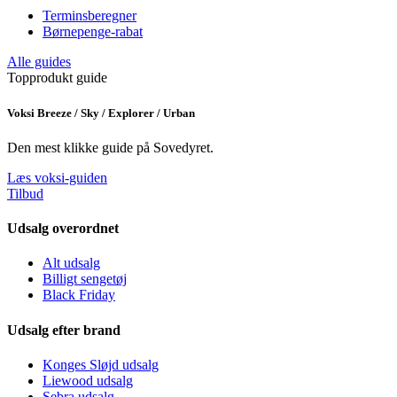
Terminsberegner
Børnepenge-rabat
Alle guides
Topprodukt guide
Voksi Breeze / Sky / Explorer / Urban
Den mest klikke guide på Sovedyret.
Læs voksi-guiden
Tilbud
Udsalg overordnet
Alt udsalg
Billigt sengetøj
Black Friday
Udsalg efter brand
Konges Sløjd udsalg
Liewood udsalg
Sebra udsalg