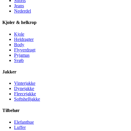
Shorts
Jeans
Nederdel
Kjoler & helkrop
Kjole
Heldragter
Body
Flyverdragt
Pyjamas
Svøb
Jakker
Vinterjakke
Dynejakke
Fleecejakke
Softshelljakke
Tilbehør
Elefanthue
Luffer