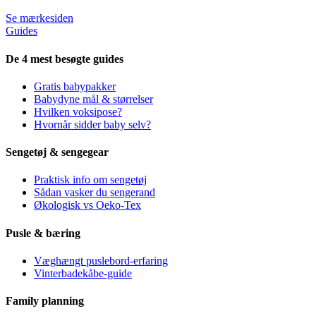
Se mærkesiden
Guides
De 4 mest besøgte guides
Gratis babypakker
Babydyne mål & størrelser
Hvilken voksipose?
Hvornår sidder baby selv?
Sengetøj & sengegear
Praktisk info om sengetøj
Sådan vasker du sengerand
Økologisk vs Oeko-Tex
Pusle & bæring
Væghængt puslebord-erfaring
Vinterbadekåbe-guide
Family planning