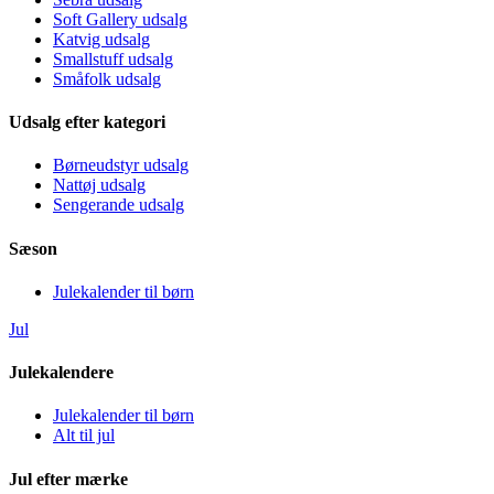
Soft Gallery udsalg
Katvig udsalg
Smallstuff udsalg
Småfolk udsalg
Udsalg efter kategori
Børneudstyr udsalg
Nattøj udsalg
Sengerande udsalg
Sæson
Julekalender til børn
Jul
Julekalendere
Julekalender til børn
Alt til jul
Jul efter mærke