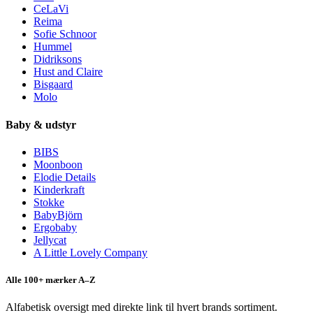
CeLaVi
Reima
Sofie Schnoor
Hummel
Didriksons
Hust and Claire
Bisgaard
Molo
Baby & udstyr
BIBS
Moonboon
Elodie Details
Kinderkraft
Stokke
BabyBjörn
Ergobaby
Jellycat
A Little Lovely Company
Alle 100+ mærker A–Z
Alfabetisk oversigt med direkte link til hvert brands sortiment.