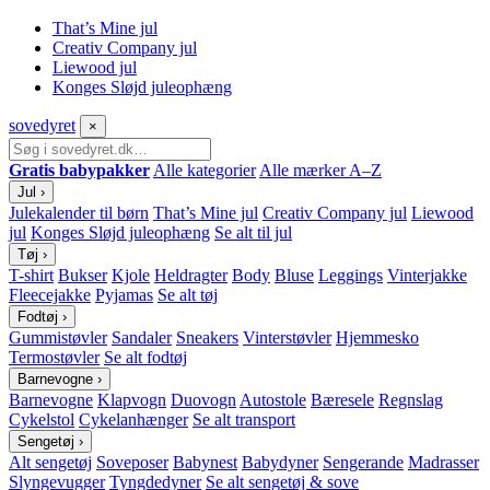
That’s Mine jul
Creativ Company jul
Liewood jul
Konges Sløjd juleophæng
sove
dyret
×
Gratis babypakker
Alle kategorier
Alle mærker A–Z
Jul
›
Julekalender til børn
That’s Mine jul
Creativ Company jul
Liewood
jul
Konges Sløjd juleophæng
Se alt til jul
Tøj
›
T-shirt
Bukser
Kjole
Heldragter
Body
Bluse
Leggings
Vinterjakke
Fleecejakke
Pyjamas
Se alt tøj
Fodtøj
›
Gummistøvler
Sandaler
Sneakers
Vinterstøvler
Hjemmesko
Termostøvler
Se alt fodtøj
Barnevogne
›
Barnevogne
Klapvogn
Duovogn
Autostole
Bæresele
Regnslag
Cykelstol
Cykelanhænger
Se alt transport
Sengetøj
›
Alt sengetøj
Soveposer
Babynest
Babydyner
Sengerande
Madrasser
Slyngevugger
Tyngdedyner
Se alt sengetøj & sove