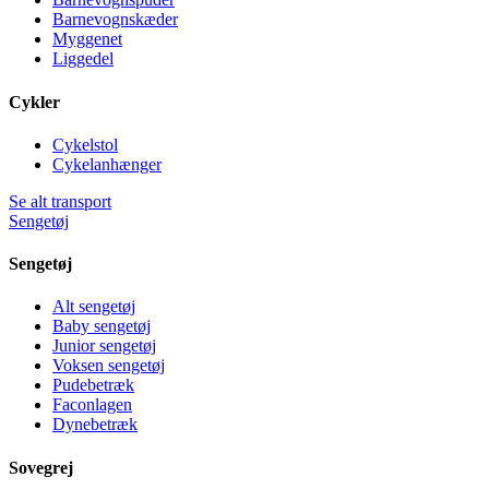
Barnevognskæder
Myggenet
Liggedel
Cykler
Cykelstol
Cykelanhænger
Se alt transport
Sengetøj
Sengetøj
Alt sengetøj
Baby sengetøj
Junior sengetøj
Voksen sengetøj
Pudebetræk
Faconlagen
Dynebetræk
Sovegrej