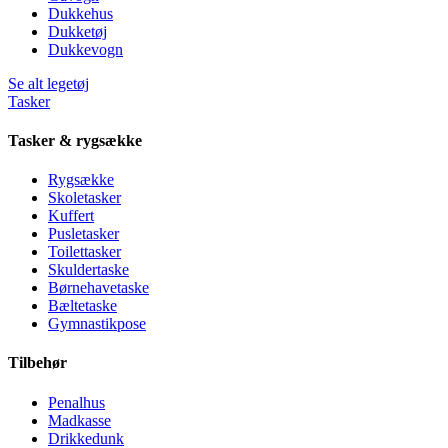
Dukkehus
Dukketøj
Dukkevogn
Se alt legetøj
Tasker
Tasker & rygsække
Rygsække
Skoletasker
Kuffert
Pusletasker
Toilettasker
Skuldertaske
Børnehavetaske
Bæltetaske
Gymnastikpose
Tilbehør
Penalhus
Madkasse
Drikkedunk