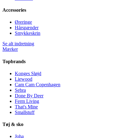
Accessories
Øreringe
Hårspænder
Smykkeskrin
Se alt indretning
Mærker
Topbrands
Konges Sløjd
Liewood
Cam Cam Copenhagen
Sebra
Done By Deer
Ferm Living
That's Mine
Smallstuff
Tøj & sko
Joha