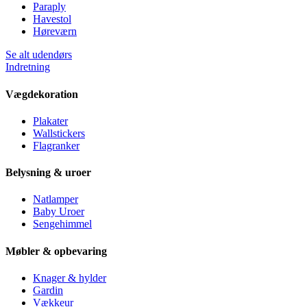
Paraply
Havestol
Høreværn
Se alt udendørs
Indretning
Vægdekoration
Plakater
Wallstickers
Flagranker
Belysning & uroer
Natlamper
Baby Uroer
Sengehimmel
Møbler & opbevaring
Knager & hylder
Gardin
Vækkeur