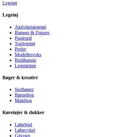
Legetøj
Legetøj
Aktivitetslegetøj
Bamser & Figurer
Puslespil
Trælegetøj
Perler
Modellervoks
Boldbassin
Legetæppe
Bøger & kreativt
Stofbøger
Børnebog
Malebog
Køretøjer & dukker
Løbehjul
Løbecykel
Gåvogn