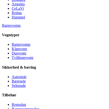
Angulus
CeLaVi
Reima
Hummel
Barnevogne
Vogntyper
Barnevogne
Klapvogn
Duovogn
Tvillingevogn
Sikkerhed & bæring
Autostole
Bæresele
Selepude
Tilbehør
Regnslag
Barnevognspuder