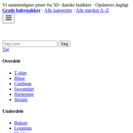
Spring
Vi sammenligner priser fra 50+ danske butikker · Opdateres dagligt
til
Gratis babypakker
·
Alle kategorier
·
Alle mærker A–Z
indhold
Sovedyret
Søg
Søg
efter:
Tøj
Overdele
T-shirt
Bluse
Cardigan
Sweatshirt
Hættetrøje
Skjorte
Underdele
Bukser
Leggings