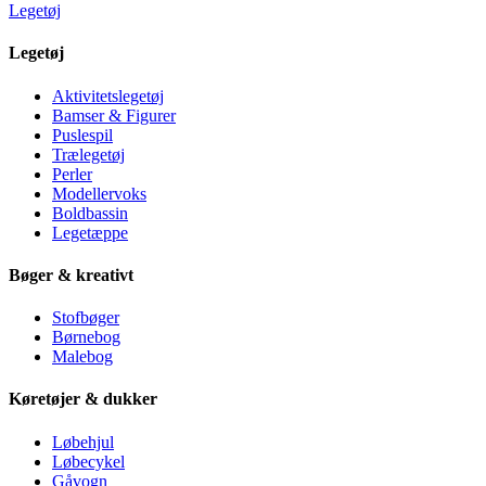
Legetøj
Legetøj
Aktivitetslegetøj
Bamser & Figurer
Puslespil
Trælegetøj
Perler
Modellervoks
Boldbassin
Legetæppe
Bøger & kreativt
Stofbøger
Børnebog
Malebog
Køretøjer & dukker
Løbehjul
Løbecykel
Gåvogn