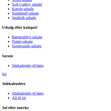
Soft Gallery udsalg
Katvig udsalg
Smallstuff udsalg
Småfolk udsalg
Udsalg efter kategori
Børneudstyr udsalg
Nattøj udsalg
Sengerande udsalg
Sæson
Julekalender til børn
Jul
Julekalendere
Julekalender til børn
Alt til jul
Jul efter mærke