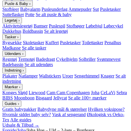
Pusle & Baby
›
Stofbleer
Babyalarm
Pusleunderlag
Ammepuder
Sut
Pusletasker
Sutteflasker
Potte
Se alt pusle & baby
Legetøj
›
Aktivitetslegetøj
Bamser
Puslespil
Stofbøger
Løbehjul
Løbecykel
Dukkehus
Boldbassin
Se alt legetøj
Tasker
›
Rygsække
Skoletasker
Kuffert
Pusletasker
Toilettasker
Penalhus
Madkasse
Se alle tasker
Udendørs
›
Regntøj
Termotøj
Badedragt
Cykelhjelm
Solbriller
Svømmevest
Badebassin
Se alt udendørs
Indretning
›
Plakater
Natlamper
Wallstickers
Uroer
Sengehimmel
Knager
Se alt
indretning
Mærker
›
Konges Sløjd
Liewood
Cam Cam Copenhagen
Joha
CeLaVi
Sebra
BIBS
Moonboon
Bisgaard
Jellycat
Se alle 100+ mærker
Guides
›
Gratis babypakker
Babydyne mål & størrelser
Hvilken voksipose?
Hvornår sidder baby selv?
Vask af sengerand
Økologisk vs Oeko-
Tex
Alle guides
Udsalg & Tilbud →
Forside
/
Joha
/
Joha Hue – Uld – 2-lags – Bordeaux