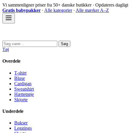
Spring
Vi sammenligner priser fra 50+ danske butikker · Opdateres dagligt
til
Gratis babypakker
·
Alle kategorier
·
Alle mærker A–Z
indhold
Sovedyret
Søg
Søg
efter:
Tøj
Overdele
T-shirt
Bluse
Cardigan
Sweatshirt
Hættetrøje
Skjorte
Underdele
Bukser
Leggings