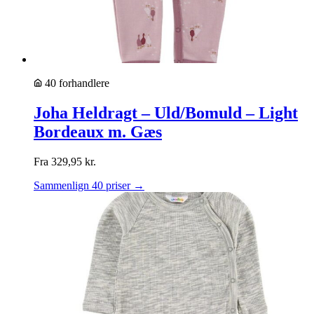
40 forhandlere
Joha Heldragt – Uld/Bomuld – Light
Bordeaux m. Gæs
Fra
329,95
kr.
Sammenlign 40 priser →