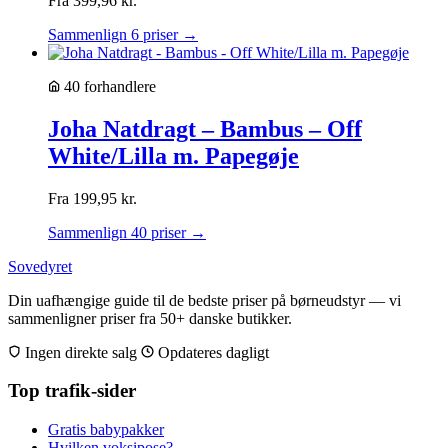
Fra
399,96
kr.
Sammenlign 6 priser →
40 forhandlere
Joha Natdragt – Bambus – Off
White/Lilla m. Papegøje
Fra
199,95
kr.
Sammenlign 40 priser →
Sovedyret
Din uafhængige guide til de bedste priser på børneudstyr — vi
sammenligner priser fra 50+ danske butikker.
Ingen direkte salg
Opdateres dagligt
Top trafik-sider
Gratis babypakker
Hvilken voksipose?