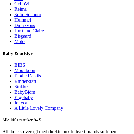
CeLaVi
Reima
Sofie Schnoor
Hummel
Didriksons
Hust and Claire
Bisgaard
Molo
Baby & udstyr
BIBS
Moonboon
Elodie Details
Kinderkraft
Stokke
BabyBjörn
Ergobaby
Jellycat
A Little Lovely Company
Alle 100+ mærker A–Z
Alfabetisk oversigt med direkte link til hvert brands sortiment.