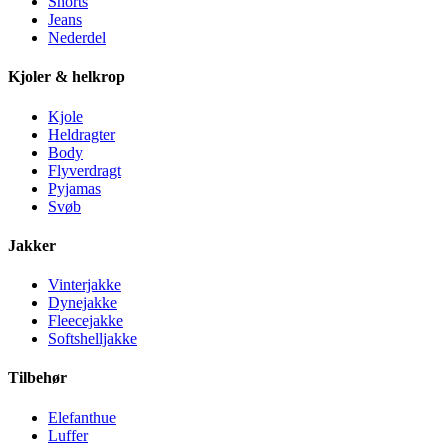
Shorts
Jeans
Nederdel
Kjoler & helkrop
Kjole
Heldragter
Body
Flyverdragt
Pyjamas
Svøb
Jakker
Vinterjakke
Dynejakke
Fleecejakke
Softshelljakke
Tilbehør
Elefanthue
Luffer