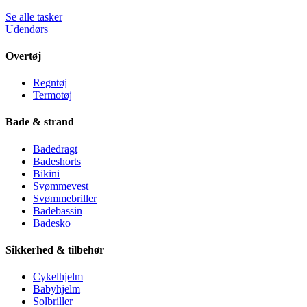
Se alle tasker
Udendørs
Overtøj
Regntøj
Termotøj
Bade & strand
Badedragt
Badeshorts
Bikini
Svømmevest
Svømmebriller
Badebassin
Badesko
Sikkerhed & tilbehør
Cykelhjelm
Babyhjelm
Solbriller