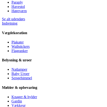
Paraply
Havestol
Høreværn
Se alt udendørs
Indretning
Vægdekoration
Plakater
Wallstickers
Flagranker
Belysning & uroer
Natlamper
Baby Uroer
Sengehimmel
Møbler & opbevaring
Knager & hylder
Gardin
Vækkeur