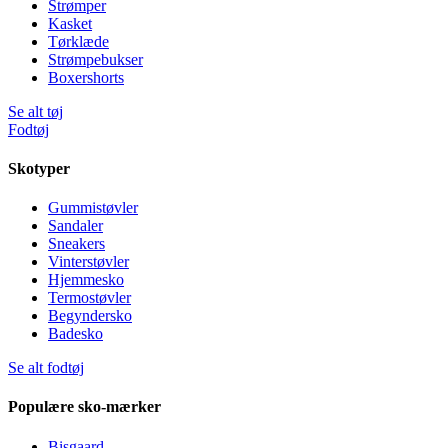
Strømper
Kasket
Tørklæde
Strømpebukser
Boxershorts
Se alt tøj
Fodtøj
Skotyper
Gummistøvler
Sandaler
Sneakers
Vinterstøvler
Hjemmesko
Termostøvler
Begyndersko
Badesko
Se alt fodtøj
Populære sko-mærker
Bisgaard