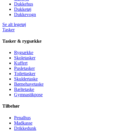
Dukkehus
Dukketøj
Dukkevogn
Se alt legetøj
Tasker
Tasker & rygsække
Rygsække
Skoletasker
Kuffert
Pusletasker
Toilettasker
Skuldertaske
Børnehavetaske
Bæltetaske
Gymnastikpose
Tilbehør
Penalhus
Madkasse
Drikkedunk