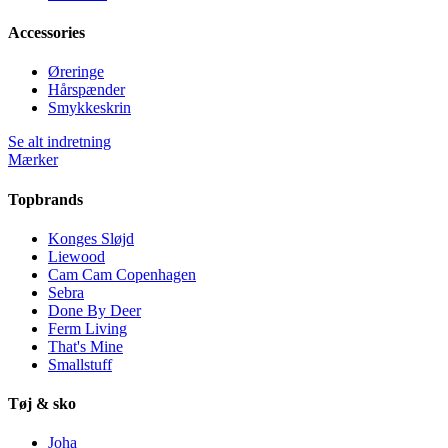
Accessories
Øreringe
Hårspænder
Smykkeskrin
Se alt indretning
Mærker
Topbrands
Konges Sløjd
Liewood
Cam Cam Copenhagen
Sebra
Done By Deer
Ferm Living
That's Mine
Smallstuff
Tøj & sko
Joha