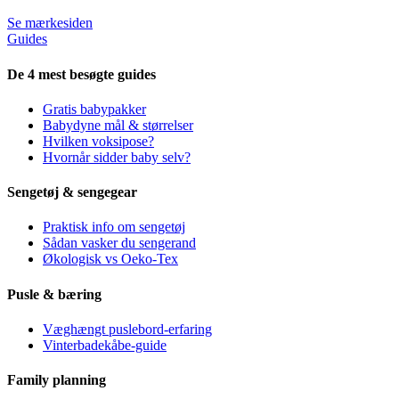
Se mærkesiden
Guides
De 4 mest besøgte guides
Gratis babypakker
Babydyne mål & størrelser
Hvilken voksipose?
Hvornår sidder baby selv?
Sengetøj & sengegear
Praktisk info om sengetøj
Sådan vasker du sengerand
Økologisk vs Oeko-Tex
Pusle & bæring
Væghængt puslebord-erfaring
Vinterbadekåbe-guide
Family planning