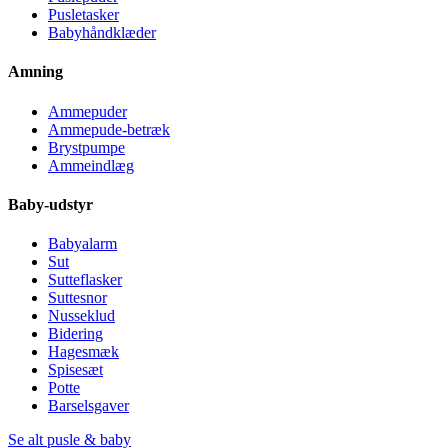
Pusletasker
Babyhåndklæder
Amning
Ammepuder
Ammepude-betræk
Brystpumpe
Ammeindlæg
Baby-udstyr
Babyalarm
Sut
Sutteflasker
Suttesnor
Nusseklud
Bidering
Hagesmæk
Spisesæt
Potte
Barselsgaver
Se alt pusle & baby