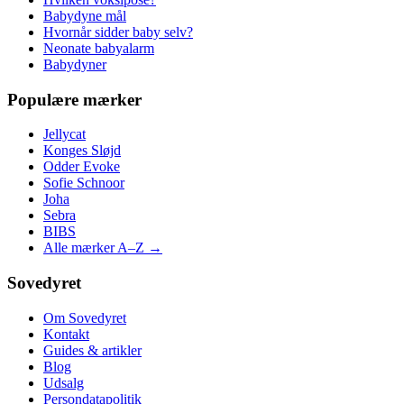
Babydyne mål
Hvornår sidder baby selv?
Neonate babyalarm
Babydyner
Populære mærker
Jellycat
Konges Sløjd
Odder Evoke
Sofie Schnoor
Joha
Sebra
BIBS
Alle mærker A–Z →
Sovedyret
Om Sovedyret
Kontakt
Guides & artikler
Blog
Udsalg
Persondatapolitik