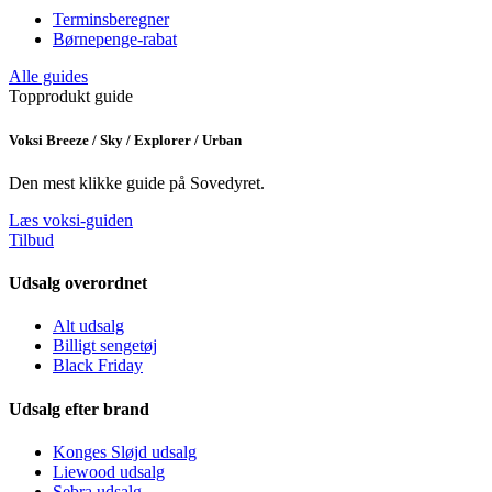
Terminsberegner
Børnepenge-rabat
Alle guides
Topprodukt guide
Voksi Breeze / Sky / Explorer / Urban
Den mest klikke guide på Sovedyret.
Læs voksi-guiden
Tilbud
Udsalg overordnet
Alt udsalg
Billigt sengetøj
Black Friday
Udsalg efter brand
Konges Sløjd udsalg
Liewood udsalg
Sebra udsalg