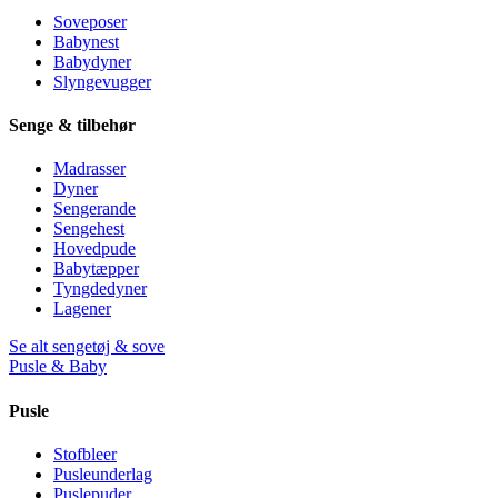
Soveposer
Babynest
Babydyner
Slyngevugger
Senge & tilbehør
Madrasser
Dyner
Sengerande
Sengehest
Hovedpude
Babytæpper
Tyngdedyner
Lagener
Se alt sengetøj & sove
Pusle & Baby
Pusle
Stofbleer
Pusleunderlag
Puslepuder