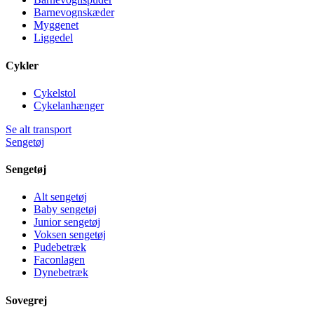
Barnevognskæder
Myggenet
Liggedel
Cykler
Cykelstol
Cykelanhænger
Se alt transport
Sengetøj
Sengetøj
Alt sengetøj
Baby sengetøj
Junior sengetøj
Voksen sengetøj
Pudebetræk
Faconlagen
Dynebetræk
Sovegrej