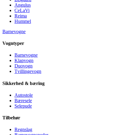
Angulus
CeLaVi
Reima
Hummel
Barnevogne
Vogntyper
Barnevogne
Klapvogn
Duovogn
Tvillingevogn
Sikkerhed & bæring
Autostole
Bæresele
Selepude
Tilbehør
Regnslag
Barnevognspuder