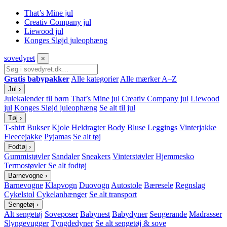
That’s Mine jul
Creativ Company jul
Liewood jul
Konges Sløjd juleophæng
sove
dyret
×
Gratis babypakker
Alle kategorier
Alle mærker A–Z
Jul
›
Julekalender til børn
That’s Mine jul
Creativ Company jul
Liewood
jul
Konges Sløjd juleophæng
Se alt til jul
Tøj
›
T-shirt
Bukser
Kjole
Heldragter
Body
Bluse
Leggings
Vinterjakke
Fleecejakke
Pyjamas
Se alt tøj
Fodtøj
›
Gummistøvler
Sandaler
Sneakers
Vinterstøvler
Hjemmesko
Termostøvler
Se alt fodtøj
Barnevogne
›
Barnevogne
Klapvogn
Duovogn
Autostole
Bæresele
Regnslag
Cykelstol
Cykelanhænger
Se alt transport
Sengetøj
›
Alt sengetøj
Soveposer
Babynest
Babydyner
Sengerande
Madrasser
Slyngevugger
Tyngdedyner
Se alt sengetøj & sove