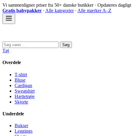
Spring
Vi sammenligner priser fra 50+ danske butikker · Opdateres dagligt
til
Gratis babypakker
·
Alle kategorier
·
Alle mærker A–Z
indhold
Sovedyret
Søg
Søg
efter:
Tøj
Overdele
T-shirt
Bluse
Cardigan
Sweatshirt
Hættetrøje
Skjorte
Underdele
Bukser
Leggings