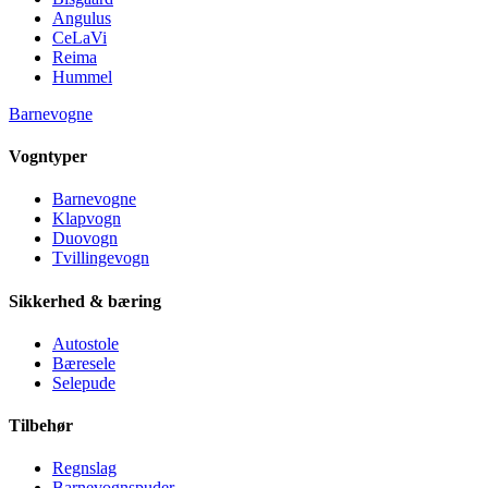
Angulus
CeLaVi
Reima
Hummel
Barnevogne
Vogntyper
Barnevogne
Klapvogn
Duovogn
Tvillingevogn
Sikkerhed & bæring
Autostole
Bæresele
Selepude
Tilbehør
Regnslag
Barnevognspuder