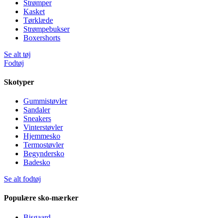
Strømper
Kasket
Tørklæde
Strømpebukser
Boxershorts
Se alt tøj
Fodtøj
Skotyper
Gummistøvler
Sandaler
Sneakers
Vinterstøvler
Hjemmesko
Termostøvler
Begyndersko
Badesko
Se alt fodtøj
Populære sko-mærker
Bisgaard