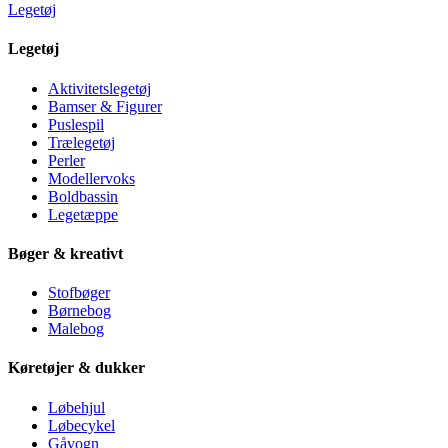
Legetøj
Legetøj
Aktivitetslegetøj
Bamser & Figurer
Puslespil
Trælegetøj
Perler
Modellervoks
Boldbassin
Legetæppe
Bøger & kreativt
Stofbøger
Børnebog
Malebog
Køretøjer & dukker
Løbehjul
Løbecykel
Gåvogn