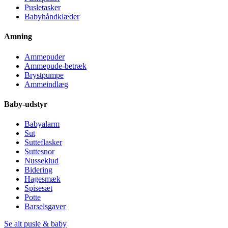
Pusletasker
Babyhåndklæder
Amning
Ammepuder
Ammepude-betræk
Brystpumpe
Ammeindlæg
Baby-udstyr
Babyalarm
Sut
Sutteflasker
Suttesnor
Nusseklud
Bidering
Hagesmæk
Spisesæt
Potte
Barselsgaver
Se alt pusle & baby