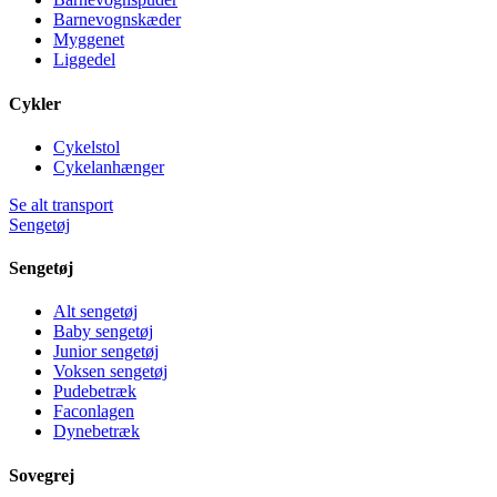
Barnevognskæder
Myggenet
Liggedel
Cykler
Cykelstol
Cykelanhænger
Se alt transport
Sengetøj
Sengetøj
Alt sengetøj
Baby sengetøj
Junior sengetøj
Voksen sengetøj
Pudebetræk
Faconlagen
Dynebetræk
Sovegrej