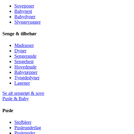
Soveposer
Babynest
Babydyner
Slyngevugger
Senge & tilbehør
Madrasser
Dyner
Sengerande
Sengehest
Hovedpude
Babytæpper
Tyngdedyner
Lagener
Se alt sengetøj & sove
Pusle & Baby
Pusle
Stofbleer
Pusleunderlag
Puslepuder