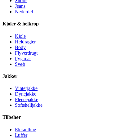
Shorts
Jeans
Nederdel
Kjoler & helkrop
Kjole
Heldragter
Body
Flyverdragt
Pyjamas
Svøb
Jakker
Vinterjakke
Dynejakke
Fleecejakke
Softshelljakke
Tilbehør
Elefanthue
Luffer