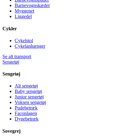
Barnevognskæder
Myggenet
Liggedel
Cykler
Cykelstol
Cykelanhænger
Se alt transport
Sengetøj
Sengetøj
Alt sengetøj
Baby sengetøj
Junior sengetøj
Voksen sengetøj
Pudebetræk
Faconlagen
Dynebetræk
Sovegrej