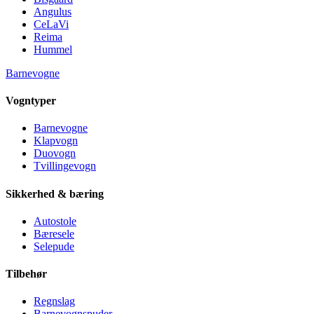
Angulus
CeLaVi
Reima
Hummel
Barnevogne
Vogntyper
Barnevogne
Klapvogn
Duovogn
Tvillingevogn
Sikkerhed & bæring
Autostole
Bæresele
Selepude
Tilbehør
Regnslag
Barnevognspuder