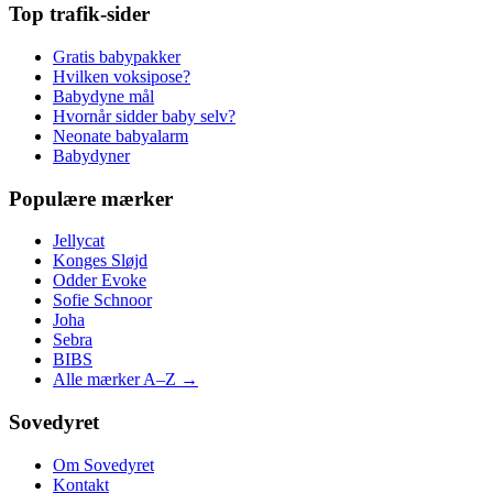
Top trafik-sider
Gratis babypakker
Hvilken voksipose?
Babydyne mål
Hvornår sidder baby selv?
Neonate babyalarm
Babydyner
Populære mærker
Jellycat
Konges Sløjd
Odder Evoke
Sofie Schnoor
Joha
Sebra
BIBS
Alle mærker A–Z →
Sovedyret
Om Sovedyret
Kontakt