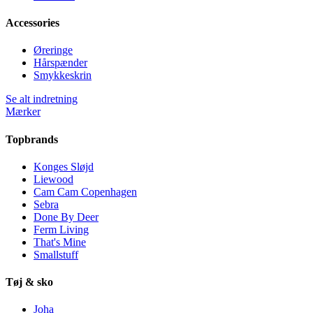
Accessories
Øreringe
Hårspænder
Smykkeskrin
Se alt indretning
Mærker
Topbrands
Konges Sløjd
Liewood
Cam Cam Copenhagen
Sebra
Done By Deer
Ferm Living
That's Mine
Smallstuff
Tøj & sko
Joha