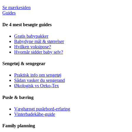
Se mærkesiden
Guides
De 4 mest besøgte guides
Gratis babypakker
Babydyne mål & størrelser
Hvilken voksipose?
Hvornår sidder baby selv?
Sengetøj & sengegear
Praktisk info om sengetøj
Sådan vasker du sengerand
Økologisk vs Oeko-Tex
Pusle & bæring
Væghængt puslebord-erfaring
Vinterbadekåbe-guide
Family planning