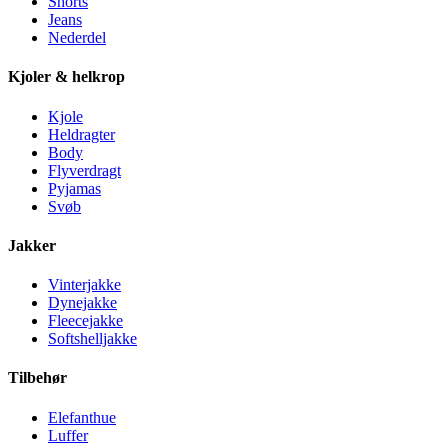
Shorts
Jeans
Nederdel
Kjoler & helkrop
Kjole
Heldragter
Body
Flyverdragt
Pyjamas
Svøb
Jakker
Vinterjakke
Dynejakke
Fleecejakke
Softshelljakke
Tilbehør
Elefanthue
Luffer