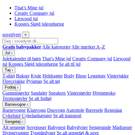
That’s Mine jul
Creativ Company jul
Liewood jul
Konges Sløjd juleophæng
sove
dyret
×
Gratis babypakker
Alle kategorier
Alle mærker A–Z
Jul
›
Julekalender til børn
That’s Mine jul
Creativ Company jul
Liewood
jul
Konges Sløjd juleophæng
Se alt til jul
Tøj
›
T-shirt
Bukser
Kjole
Heldragter
Body
Bluse
Leggings
Vinterjakke
Fleecejakke
Pyjamas
Se alt tøj
Fodtøj
›
Gummistøvler
Sandaler
Sneakers
Vinterstøvler
Hjemmesko
Termostøvler
Se alt fodtøj
Barnevogne
›
Barnevogne
Klapvogn
Duovogn
Autostole
Bæresele
Regnslag
Cykelstol
Cykelanhænger
Se alt transport
Sengetøj
›
Alt sengetøj
Soveposer
Babynest
Babydyner
Sengerande
Madrasser
Slyngevugger
Tyngdedyner
Se alt sengetøj & sove