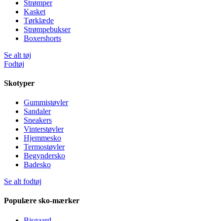
Strømper
Kasket
Tørklæde
Strømpebukser
Boxershorts
Se alt tøj
Fodtøj
Skotyper
Gummistøvler
Sandaler
Sneakers
Vinterstøvler
Hjemmesko
Termostøvler
Begyndersko
Badesko
Se alt fodtøj
Populære sko-mærker
Bisgaard