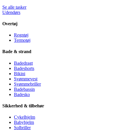
Se alle tasker
Udendørs
Overtøj
Regntøj
Termotøj
Bade & strand
Badedragt
Badeshorts
Bikini
Svømmevest
Svømmebriller
Badebassin
Badesko
Sikkerhed & tilbehør
Cykelhjelm
Babyhjelm
Solbriller