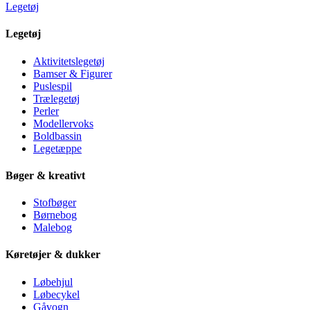
Legetøj
Legetøj
Aktivitetslegetøj
Bamser & Figurer
Puslespil
Trælegetøj
Perler
Modellervoks
Boldbassin
Legetæppe
Bøger & kreativt
Stofbøger
Børnebog
Malebog
Køretøjer & dukker
Løbehjul
Løbecykel
Gåvogn