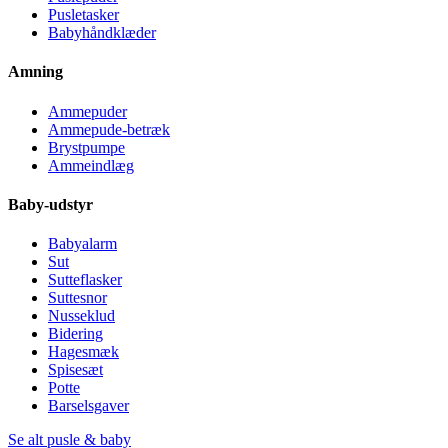
Pusletasker
Babyhåndklæder
Amning
Ammepuder
Ammepude-betræk
Brystpumpe
Ammeindlæg
Baby-udstyr
Babyalarm
Sut
Sutteflasker
Suttesnor
Nusseklud
Bidering
Hagesmæk
Spisesæt
Potte
Barselsgaver
Se alt pusle & baby