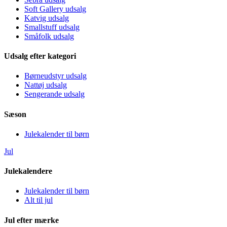
Soft Gallery udsalg
Katvig udsalg
Smallstuff udsalg
Småfolk udsalg
Udsalg efter kategori
Børneudstyr udsalg
Nattøj udsalg
Sengerande udsalg
Sæson
Julekalender til børn
Jul
Julekalendere
Julekalender til børn
Alt til jul
Jul efter mærke