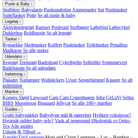
Pusle & Baby
›
Stofbleer
Babyalarm
Pusleunderlag
Ammepuder
Sut
Pusletasker
Sutteflasker
Potte
Se alt pusle & baby
Legetøj
›
Aktivitetslegetøj
Bamser
Puslespil
Stofbøger
Løbehjul
Løbecykel
Dukkehus
Boldbassin
Se alt legetøj
Tasker
›
Rygsække
Skoletasker
Kuffert
Pusletasker
Toilettasker
Penalhus
Madkasse
Se alle tasker
Udendørs
›
Regntøj
Termotøj
Badedragt
Cykelhjelm
Solbriller
Svømmevest
Badebassin
Se alt udendørs
Indretning
›
Plakater
Natlamper
Wallstickers
Uroer
Sengehimmel
Knager
Se alt
indretning
Mærker
›
Konges Sløjd
Liewood
Cam Cam Copenhagen
Joha
CeLaVi
Sebra
BIBS
Moonboon
Bisgaard
Jellycat
Se alle 100+ mærker
Guides
›
Gratis babypakker
Babydyne mål & størrelser
Hvilken voksipose?
Hvornår sidder baby selv?
Vask af sengerand
Økologisk vs Oeko-
Tex
Alle guides
Udsalg & Tilbud →
Forside
/
Tøj
/
Leggings
/
Hust and Claire Leggings – Luc – Bambus –