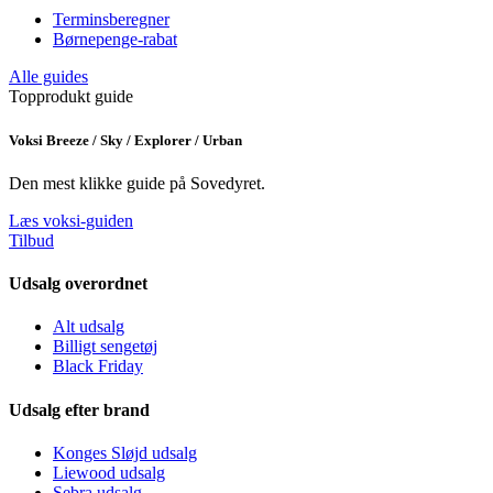
Terminsberegner
Børnepenge-rabat
Alle guides
Topprodukt guide
Voksi Breeze / Sky / Explorer / Urban
Den mest klikke guide på Sovedyret.
Læs voksi-guiden
Tilbud
Udsalg overordnet
Alt udsalg
Billigt sengetøj
Black Friday
Udsalg efter brand
Konges Sløjd udsalg
Liewood udsalg
Sebra udsalg