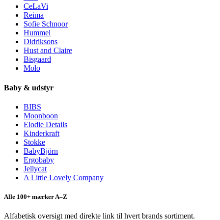
CeLaVi
Reima
Sofie Schnoor
Hummel
Didriksons
Hust and Claire
Bisgaard
Molo
Baby & udstyr
BIBS
Moonboon
Elodie Details
Kinderkraft
Stokke
BabyBjörn
Ergobaby
Jellycat
A Little Lovely Company
Alle 100+ mærker A–Z
Alfabetisk oversigt med direkte link til hvert brands sortiment.