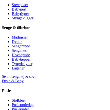
Soveposer
Babynest
Babydyner
Slyngevugger
Senge & tilbehør
Madrasser
Dyner
Sengerande
Sengehest
Hovedpude
Babytæpper
Tyngdedyner
Lagener
Se alt sengetøj & sove
Pusle & Baby
Pusle
Stofbleer
Pusleunderlag
Puslepuder