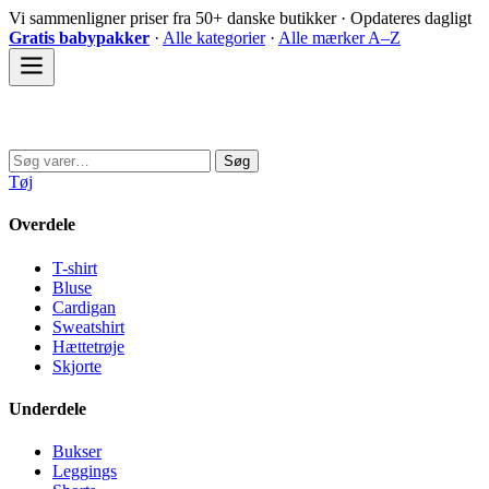
Spring
Vi sammenligner priser fra 50+ danske butikker · Opdateres dagligt
til
Gratis babypakker
·
Alle kategorier
·
Alle mærker A–Z
indhold
Sovedyret
Søg
Søg
efter:
Tøj
Overdele
T-shirt
Bluse
Cardigan
Sweatshirt
Hættetrøje
Skjorte
Underdele
Bukser
Leggings