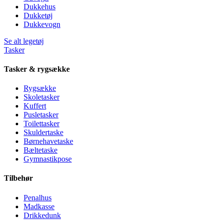
Dukkehus
Dukketøj
Dukkevogn
Se alt legetøj
Tasker
Tasker & rygsække
Rygsække
Skoletasker
Kuffert
Pusletasker
Toilettasker
Skuldertaske
Børnehavetaske
Bæltetaske
Gymnastikpose
Tilbehør
Penalhus
Madkasse
Drikkedunk