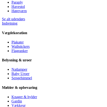
Paraply
Havestol
Høreværn
Se alt udendørs
Indretning
Vægdekoration
Plakater
Wallstickers
Flagranker
Belysning & uroer
Natlamper
Baby Uroer
Sengehimmel
Møbler & opbevaring
Knager & hylder
Gardin
Vækkeur