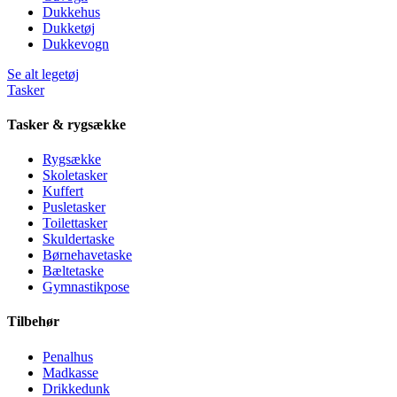
Dukkehus
Dukketøj
Dukkevogn
Se alt legetøj
Tasker
Tasker & rygsække
Rygsække
Skoletasker
Kuffert
Pusletasker
Toilettasker
Skuldertaske
Børnehavetaske
Bæltetaske
Gymnastikpose
Tilbehør
Penalhus
Madkasse
Drikkedunk