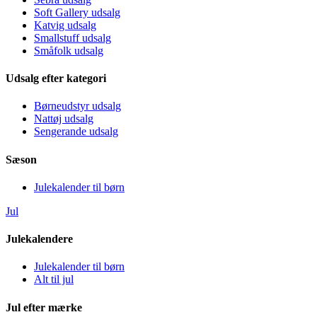
Soft Gallery udsalg
Katvig udsalg
Smallstuff udsalg
Småfolk udsalg
Udsalg efter kategori
Børneudstyr udsalg
Nattøj udsalg
Sengerande udsalg
Sæson
Julekalender til børn
Jul
Julekalendere
Julekalender til børn
Alt til jul
Jul efter mærke