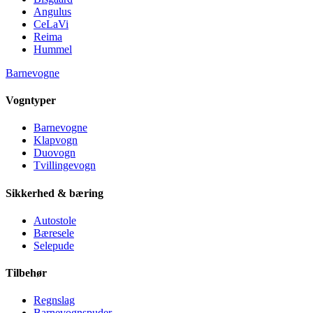
Angulus
CeLaVi
Reima
Hummel
Barnevogne
Vogntyper
Barnevogne
Klapvogn
Duovogn
Tvillingevogn
Sikkerhed & bæring
Autostole
Bæresele
Selepude
Tilbehør
Regnslag
Barnevognspuder