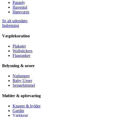
Paraply
Havestol
Høreværn
Se alt udendørs
Indretning
Vægdekoration
Plakater
Wallstickers
Flagranker
Belysning & uroer
Natlamper
Baby Uroer
Sengehimmel
Møbler & opbevaring
Knager & hylder
Gardin
Vækkeur