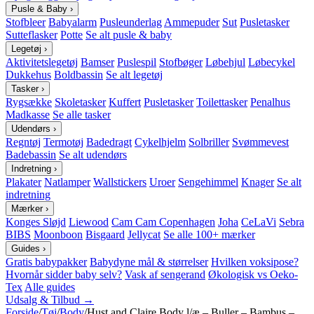
Pusle & Baby
›
Stofbleer
Babyalarm
Pusleunderlag
Ammepuder
Sut
Pusletasker
Sutteflasker
Potte
Se alt pusle & baby
Legetøj
›
Aktivitetslegetøj
Bamser
Puslespil
Stofbøger
Løbehjul
Løbecykel
Dukkehus
Boldbassin
Se alt legetøj
Tasker
›
Rygsække
Skoletasker
Kuffert
Pusletasker
Toilettasker
Penalhus
Madkasse
Se alle tasker
Udendørs
›
Regntøj
Termotøj
Badedragt
Cykelhjelm
Solbriller
Svømmevest
Badebassin
Se alt udendørs
Indretning
›
Plakater
Natlamper
Wallstickers
Uroer
Sengehimmel
Knager
Se alt
indretning
Mærker
›
Konges Sløjd
Liewood
Cam Cam Copenhagen
Joha
CeLaVi
Sebra
BIBS
Moonboon
Bisgaard
Jellycat
Se alle 100+ mærker
Guides
›
Gratis babypakker
Babydyne mål & størrelser
Hvilken voksipose?
Hvornår sidder baby selv?
Vask af sengerand
Økologisk vs Oeko-
Tex
Alle guides
Udsalg & Tilbud →
Forside
/
Tøj
/
Body
/
Hust and Claire Body l/æ – Buller – Bambus –