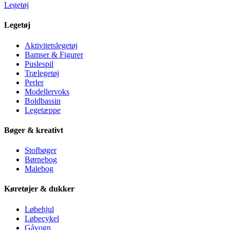
Legetøj
Legetøj
Aktivitetslegetøj
Bamser & Figurer
Puslespil
Trælegetøj
Perler
Modellervoks
Boldbassin
Legetæppe
Bøger & kreativt
Stofbøger
Børnebog
Malebog
Køretøjer & dukker
Løbehjul
Løbecykel
Gåvogn