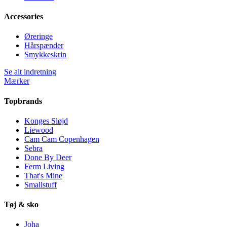
Accessories
Øreringe
Hårspænder
Smykkeskrin
Se alt indretning
Mærker
Topbrands
Konges Sløjd
Liewood
Cam Cam Copenhagen
Sebra
Done By Deer
Ferm Living
That's Mine
Smallstuff
Tøj & sko
Joha