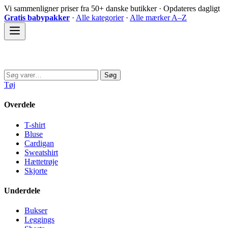
Spring
Vi sammenligner priser fra 50+ danske butikker · Opdateres dagligt
til
Gratis babypakker
·
Alle kategorier
·
Alle mærker A–Z
indhold
Sovedyret
Søg
Søg
efter:
Tøj
Overdele
T-shirt
Bluse
Cardigan
Sweatshirt
Hættetrøje
Skjorte
Underdele
Bukser
Leggings