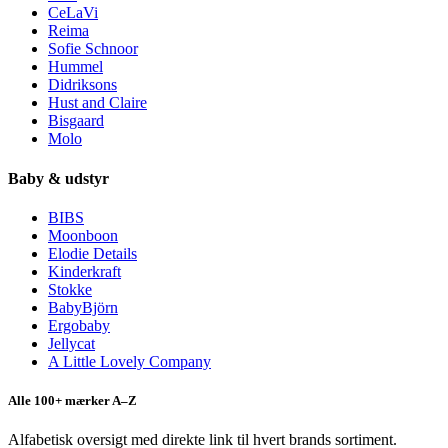
CeLaVi
Reima
Sofie Schnoor
Hummel
Didriksons
Hust and Claire
Bisgaard
Molo
Baby & udstyr
BIBS
Moonboon
Elodie Details
Kinderkraft
Stokke
BabyBjörn
Ergobaby
Jellycat
A Little Lovely Company
Alle 100+ mærker A–Z
Alfabetisk oversigt med direkte link til hvert brands sortiment.