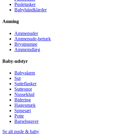
Pusletasker
Babyhåndklæder
Amning
Ammepuder
Ammepude-betræk
Brystpumpe
Ammeindlæg
Baby-udstyr
Babyalarm
Sut
Sutteflasker
Suttesnor
Nusseklud
Bidering
Hagesmæk
Spisesæt
Potte
Barselsgaver
Se alt pusle & baby