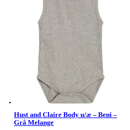
Hust and Claire Body u/æ – Beni –
Grå Melange