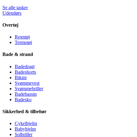
Se alle tasker
Udendørs
Overtøj
Regntøj
Termotøj
Bade & strand
Badedragt
Badeshorts
Bikini
Svømmevest
Svømmebriller
Badebassin
Badesko
Sikkerhed & tilbehør
Cykelhjelm
Babyhjelm
Solbriller