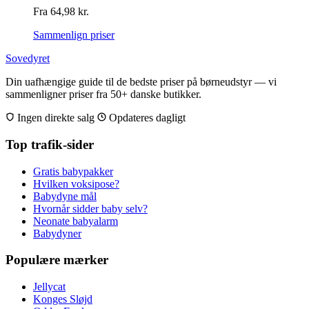
Fra
64,98
kr.
Sammenlign priser
Sovedyret
Din uafhængige guide til de bedste priser på børneudstyr — vi
sammenligner priser fra 50+ danske butikker.
Ingen direkte salg
Opdateres dagligt
Top trafik-sider
Gratis babypakker
Hvilken voksipose?
Babydyne mål
Hvornår sidder baby selv?
Neonate babyalarm
Babydyner
Populære mærker
Jellycat
Konges Sløjd