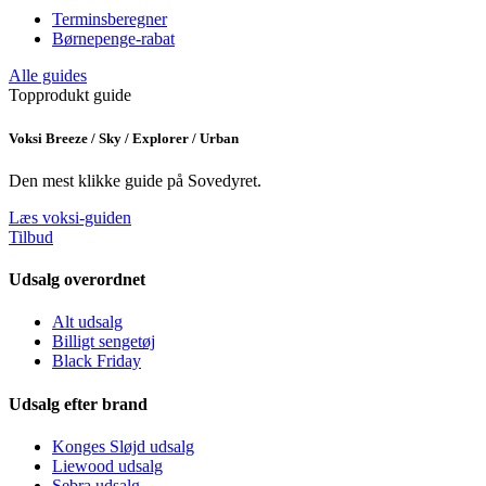
Terminsberegner
Børnepenge-rabat
Alle guides
Topprodukt guide
Voksi Breeze / Sky / Explorer / Urban
Den mest klikke guide på Sovedyret.
Læs voksi-guiden
Tilbud
Udsalg overordnet
Alt udsalg
Billigt sengetøj
Black Friday
Udsalg efter brand
Konges Sløjd udsalg
Liewood udsalg
Sebra udsalg