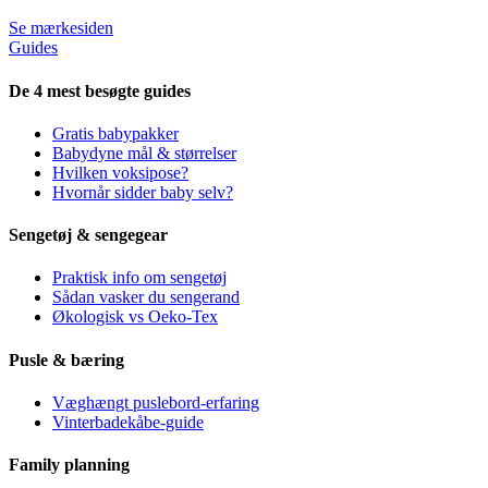
Se mærkesiden
Guides
De 4 mest besøgte guides
Gratis babypakker
Babydyne mål & størrelser
Hvilken voksipose?
Hvornår sidder baby selv?
Sengetøj & sengegear
Praktisk info om sengetøj
Sådan vasker du sengerand
Økologisk vs Oeko-Tex
Pusle & bæring
Væghængt puslebord-erfaring
Vinterbadekåbe-guide
Family planning