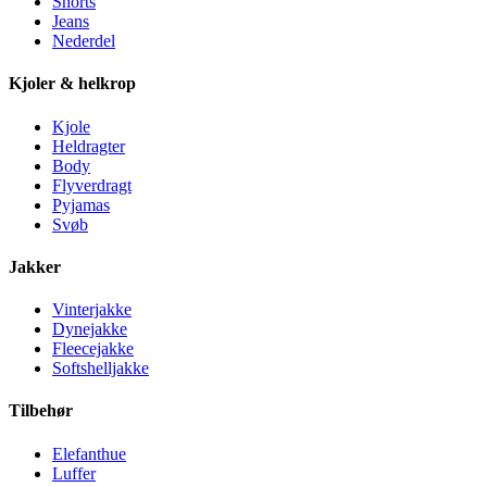
Shorts
Jeans
Nederdel
Kjoler & helkrop
Kjole
Heldragter
Body
Flyverdragt
Pyjamas
Svøb
Jakker
Vinterjakke
Dynejakke
Fleecejakke
Softshelljakke
Tilbehør
Elefanthue
Luffer