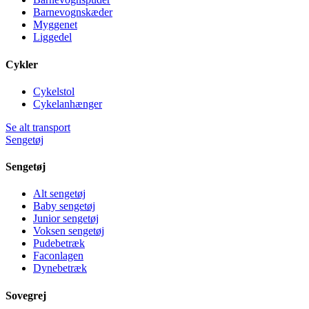
Barnevognskæder
Myggenet
Liggedel
Cykler
Cykelstol
Cykelanhænger
Se alt transport
Sengetøj
Sengetøj
Alt sengetøj
Baby sengetøj
Junior sengetøj
Voksen sengetøj
Pudebetræk
Faconlagen
Dynebetræk
Sovegrej