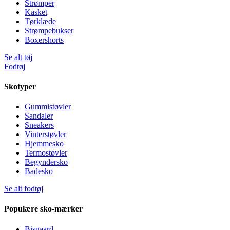
Strømper
Kasket
Tørklæde
Strømpebukser
Boxershorts
Se alt tøj
Fodtøj
Skotyper
Gummistøvler
Sandaler
Sneakers
Vinterstøvler
Hjemmesko
Termostøvler
Begyndersko
Badesko
Se alt fodtøj
Populære sko-mærker
Bisgaard