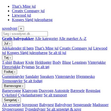
That’s Mine jul
Creativ Company jul
Liewood jul
Konges Sløjd juleophæng
sove
dyret
×
Gratis babypakker
Alle kategorier
Alle mærker A–Z
Jul
›
Julekalender til børn
That’s Mine jul
Creativ Company jul
Liewood
jul
Konges Sløjd juleophæng
Se alt til jul
Tøj
›
T-shirt
Bukser
Kjole
Heldragter
Body
Bluse
Leggings
Vinterjakke
Fleecejakke
Pyjamas
Se alt tøj
Fodtøj
›
Gummistøvler
Sandaler
Sneakers
Vinterstøvler
Hjemmesko
Termostøvler
Se alt fodtøj
Barnevogne
›
Barnevogne
Klapvogn
Duovogn
Autostole
Bæresele
Regnslag
Cykelstol
Cykelanhænger
Se alt transport
Sengetøj
›
Alt sengetøj
Soveposer
Babynest
Babydyner
Sengerande
Madrasser
Slyngevugger
Tyngdedyner
Se alt sengetøj & sove