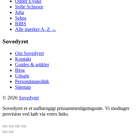
Odder Evoke
Sofie Schnoor
Joha
Sebra
BIBS
Alle mærker A–Z →
Sovedyret
Om Sovedyret
Kontakt
Guides & artikler
Blog
Udsalg
Persondatapolitik
Sitemap
© 2026
Sovedyret
Sovedyret er et uafhængigt prissammenligningssite. Vi modtager
provision ved køb via vores links.