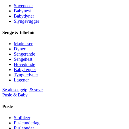
Soveposer
Babynest
Babydyner
Slyngevugger
Senge & tilbehør
Madrasser
Dyner
Sengerande
Sengehest
Hovedpude
Babytæpper
Tyngdedyner
Lagener
Se alt sengetøj & sove
Pusle & Baby
Pusle
Stofbleer
Pusleunderlag
Puslepuder