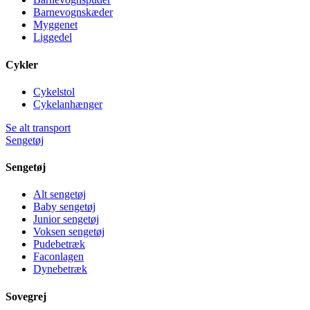
Barnevognskæder
Myggenet
Liggedel
Cykler
Cykelstol
Cykelanhænger
Se alt transport
Sengetøj
Sengetøj
Alt sengetøj
Baby sengetøj
Junior sengetøj
Voksen sengetøj
Pudebetræk
Faconlagen
Dynebetræk
Sovegrej