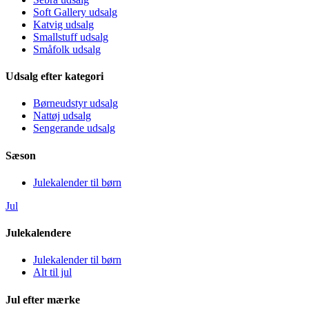
Soft Gallery udsalg
Katvig udsalg
Smallstuff udsalg
Småfolk udsalg
Udsalg efter kategori
Børneudstyr udsalg
Nattøj udsalg
Sengerande udsalg
Sæson
Julekalender til børn
Jul
Julekalendere
Julekalender til børn
Alt til jul
Jul efter mærke