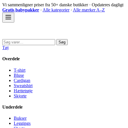
Spring
Vi sammenligner priser fra 50+ danske butikker · Opdateres dagligt
til
Gratis babypakker
·
Alle kategorier
·
Alle mærker A–Z
indhold
Sovedyret
Søg
Søg
efter:
Tøj
Overdele
T-shirt
Bluse
Cardigan
Sweatshirt
Hættetrøje
Skjorte
Underdele
Bukser
Leggings