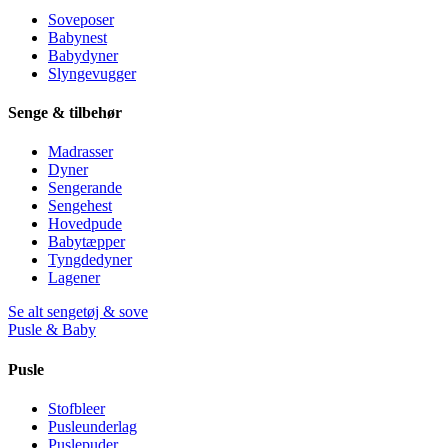
Soveposer
Babynest
Babydyner
Slyngevugger
Senge & tilbehør
Madrasser
Dyner
Sengerande
Sengehest
Hovedpude
Babytæpper
Tyngdedyner
Lagener
Se alt sengetøj & sove
Pusle & Baby
Pusle
Stofbleer
Pusleunderlag
Puslepuder