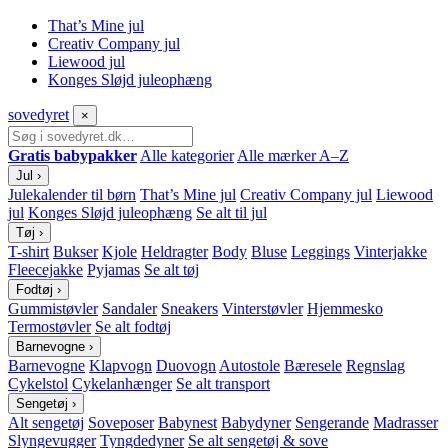
That’s Mine jul
Creativ Company jul
Liewood jul
Konges Sløjd juleophæng
sove
dyret
×
Gratis babypakker
Alle kategorier
Alle mærker A–Z
Jul
›
Julekalender til børn
That’s Mine jul
Creativ Company jul
Liewood
jul
Konges Sløjd juleophæng
Se alt til jul
Tøj
›
T-shirt
Bukser
Kjole
Heldragter
Body
Bluse
Leggings
Vinterjakke
Fleecejakke
Pyjamas
Se alt tøj
Fodtøj
›
Gummistøvler
Sandaler
Sneakers
Vinterstøvler
Hjemmesko
Termostøvler
Se alt fodtøj
Barnevogne
›
Barnevogne
Klapvogn
Duovogn
Autostole
Bæresele
Regnslag
Cykelstol
Cykelanhænger
Se alt transport
Sengetøj
›
Alt sengetøj
Soveposer
Babynest
Babydyner
Sengerande
Madrasser
Slyngevugger
Tyngdedyner
Se alt sengetøj & sove