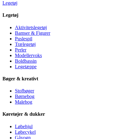
Legetøj
Legetøj
Aktivitetslegetøj
Bamser & Figurer
Puslespil
Trælegetøj
Perler
Modellervoks
Boldbassin
Legetæppe
Bøger & kreativt
Stofbøger
Børnebog
Malebog
Køretøjer & dukker
Løbehjul
Løbecykel
Gåvogn