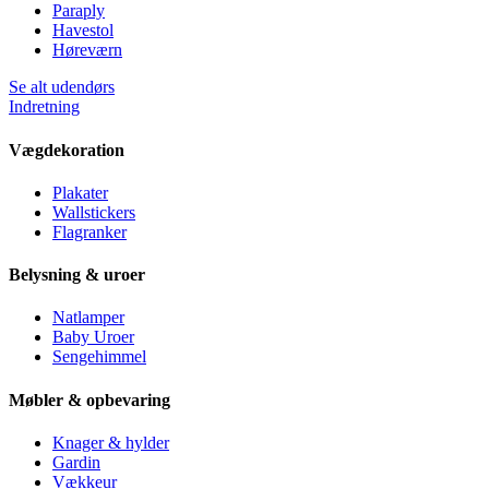
Paraply
Havestol
Høreværn
Se alt udendørs
Indretning
Vægdekoration
Plakater
Wallstickers
Flagranker
Belysning & uroer
Natlamper
Baby Uroer
Sengehimmel
Møbler & opbevaring
Knager & hylder
Gardin
Vækkeur