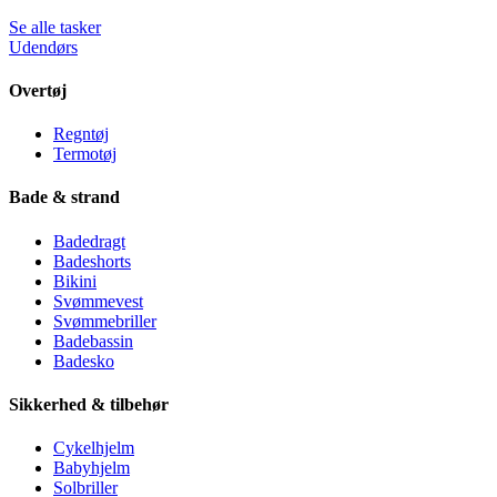
Se alle tasker
Udendørs
Overtøj
Regntøj
Termotøj
Bade & strand
Badedragt
Badeshorts
Bikini
Svømmevest
Svømmebriller
Badebassin
Badesko
Sikkerhed & tilbehør
Cykelhjelm
Babyhjelm
Solbriller