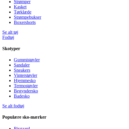
Strømper
Kasket
Tørklæde
Strømpebukser
Boxershorts
Se alt tøj
Fodtøj
Skotyper
Gummistøvler
Sandaler
Sneakers
Vinterstøvler
Hjemmesko
Termostøvler
Begyndersko
Badesko
Se alt fodtøj
Populære sko-mærker
Bisgaard