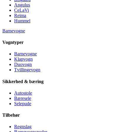
Angulus
CeLaVi
Reima
Hummel
Barnevogne
Vogntyper
Barnevogne
Klapvogn
Duovogn
Tvillingevogn
Sikkerhed & bæring
Autostole
Bæresele
Selepude
Tilbehør
Regnslag
Barnevognspuder