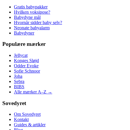
Gratis babypakker
Hvilken voksipose?
Babydyne mål
Hvornår sidder baby selv?
Neonate babyalarm
Babydyner
Populære mærker
Jellycat
Konges Sløjd
Odder Evoke
Sofie Schnoor
Joha
Sebra
BIBS
Alle mærker A–Z →
Sovedyret
Om Sovedyret
Kontakt
Guides & artikler
Blog