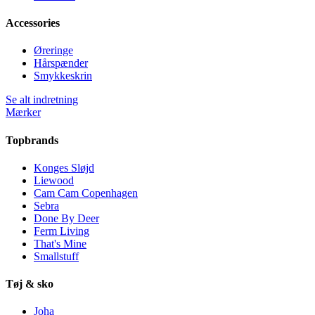
Accessories
Øreringe
Hårspænder
Smykkeskrin
Se alt indretning
Mærker
Topbrands
Konges Sløjd
Liewood
Cam Cam Copenhagen
Sebra
Done By Deer
Ferm Living
That's Mine
Smallstuff
Tøj & sko
Joha