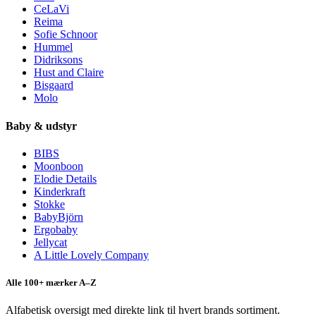
CeLaVi
Reima
Sofie Schnoor
Hummel
Didriksons
Hust and Claire
Bisgaard
Molo
Baby & udstyr
BIBS
Moonboon
Elodie Details
Kinderkraft
Stokke
BabyBjörn
Ergobaby
Jellycat
A Little Lovely Company
Alle 100+ mærker A–Z
Alfabetisk oversigt med direkte link til hvert brands sortiment.