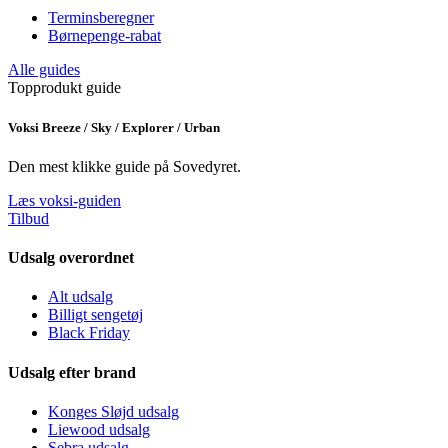
Terminsberegner
Børnepenge-rabat
Alle guides
Topprodukt guide
Voksi Breeze / Sky / Explorer / Urban
Den mest klikke guide på Sovedyret.
Læs voksi-guiden
Tilbud
Udsalg overordnet
Alt udsalg
Billigt sengetøj
Black Friday
Udsalg efter brand
Konges Sløjd udsalg
Liewood udsalg
Sebra udsalg