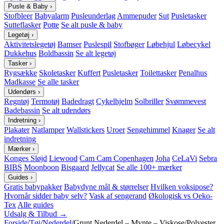
Pusle & Baby
›
Stofbleer
Babyalarm
Pusleunderlag
Ammepuder
Sut
Pusletasker
Sutteflasker
Potte
Se alt pusle & baby
Legetøj
›
Aktivitetslegetøj
Bamser
Puslespil
Stofbøger
Løbehjul
Løbecykel
Dukkehus
Boldbassin
Se alt legetøj
Tasker
›
Rygsække
Skoletasker
Kuffert
Pusletasker
Toilettasker
Penalhus
Madkasse
Se alle tasker
Udendørs
›
Regntøj
Termotøj
Badedragt
Cykelhjelm
Solbriller
Svømmevest
Badebassin
Se alt udendørs
Indretning
›
Plakater
Natlamper
Wallstickers
Uroer
Sengehimmel
Knager
Se alt
indretning
Mærker
›
Konges Sløjd
Liewood
Cam Cam Copenhagen
Joha
CeLaVi
Sebra
BIBS
Moonboon
Bisgaard
Jellycat
Se alle 100+ mærker
Guides
›
Gratis babypakker
Babydyne mål & størrelser
Hvilken voksipose?
Hvornår sidder baby selv?
Vask af sengerand
Økologisk vs Oeko-
Tex
Alle guides
Udsalg & Tilbud →
Forside
/
Tøj
/
Nederdel
/
Grunt Nederdel – Mynte – Viskose/Polyester