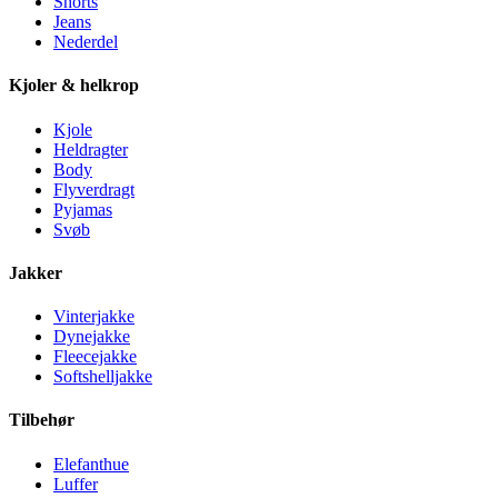
Shorts
Jeans
Nederdel
Kjoler & helkrop
Kjole
Heldragter
Body
Flyverdragt
Pyjamas
Svøb
Jakker
Vinterjakke
Dynejakke
Fleecejakke
Softshelljakke
Tilbehør
Elefanthue
Luffer