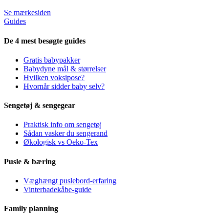
Se mærkesiden
Guides
De 4 mest besøgte guides
Gratis babypakker
Babydyne mål & størrelser
Hvilken voksipose?
Hvornår sidder baby selv?
Sengetøj & sengegear
Praktisk info om sengetøj
Sådan vasker du sengerand
Økologisk vs Oeko-Tex
Pusle & bæring
Væghængt puslebord-erfaring
Vinterbadekåbe-guide
Family planning