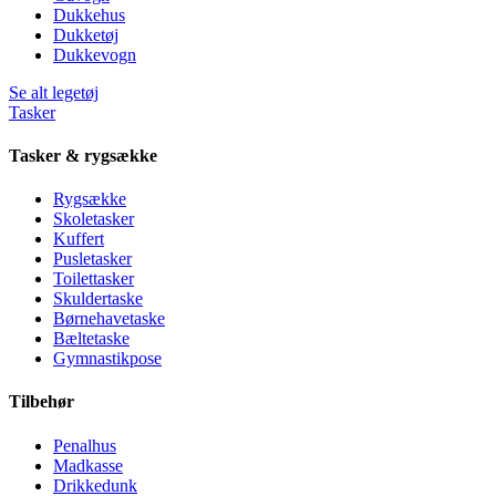
Dukkehus
Dukketøj
Dukkevogn
Se alt legetøj
Tasker
Tasker & rygsække
Rygsække
Skoletasker
Kuffert
Pusletasker
Toilettasker
Skuldertaske
Børnehavetaske
Bæltetaske
Gymnastikpose
Tilbehør
Penalhus
Madkasse
Drikkedunk