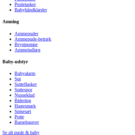
Pusletasker
Babyhåndklæder
Amning
Ammepuder
Ammepude-betræk
Brystpumpe
Ammeindlæg
Baby-udstyr
Babyalarm
Sut
Sutteflasker
Suttesnor
Nusseklud
Bidering
Hagesmæk
Spisesæt
Potte
Barselsgaver
Se alt pusle & baby