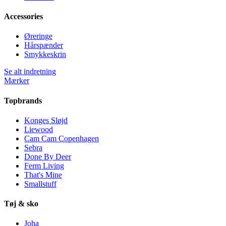
Accessories
Øreringe
Hårspænder
Smykkeskrin
Se alt indretning
Mærker
Topbrands
Konges Sløjd
Liewood
Cam Cam Copenhagen
Sebra
Done By Deer
Ferm Living
That's Mine
Smallstuff
Tøj & sko
Joha