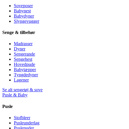
Soveposer
Babynest
Babydyner
Slyngevugger
Senge & tilbehør
Madrasser
Dyner
Sengerande
Sengehest
Hovedpude
Babytæpper
Tyngdedyner
Lagener
Se alt sengetøj & sove
Pusle & Baby
Pusle
Stofbleer
Pusleunderlag
Puslepuder