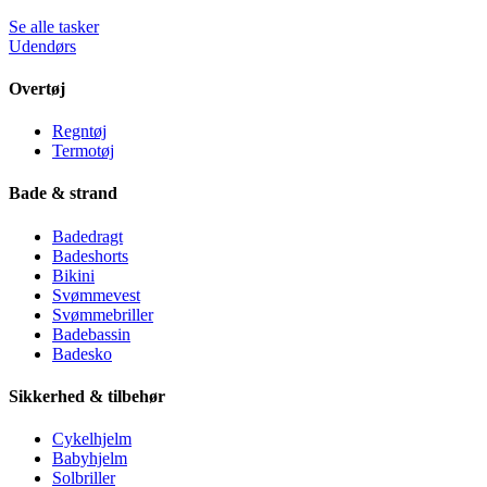
Se alle tasker
Udendørs
Overtøj
Regntøj
Termotøj
Bade & strand
Badedragt
Badeshorts
Bikini
Svømmevest
Svømmebriller
Badebassin
Badesko
Sikkerhed & tilbehør
Cykelhjelm
Babyhjelm
Solbriller