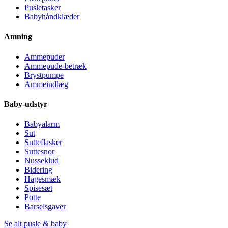
Pusletasker
Babyhåndklæder
Amning
Ammepuder
Ammepude-betræk
Brystpumpe
Ammeindlæg
Baby-udstyr
Babyalarm
Sut
Sutteflasker
Suttesnor
Nusseklud
Bidering
Hagesmæk
Spisesæt
Potte
Barselsgaver
Se alt pusle & baby