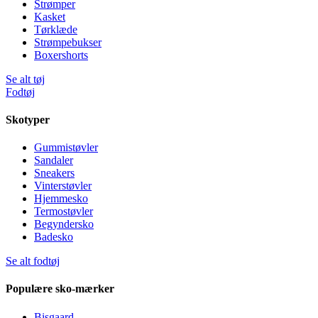
Strømper
Kasket
Tørklæde
Strømpebukser
Boxershorts
Se alt tøj
Fodtøj
Skotyper
Gummistøvler
Sandaler
Sneakers
Vinterstøvler
Hjemmesko
Termostøvler
Begyndersko
Badesko
Se alt fodtøj
Populære sko-mærker
Bisgaard