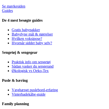
Se mærkesiden
Guides
De 4 mest besøgte guides
Gratis babypakker
Babydyne mål & størrelser
Hvilken voksipose?
Hvornår sidder baby selv?
Sengetøj & sengegear
Praktisk info om sengetøj
Sådan vasker du sengerand
Økologisk vs Oeko-Tex
Pusle & bæring
Væghængt puslebord-erfaring
Vinterbadekåbe-guide
Family planning