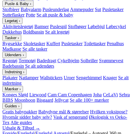
Pusle & Baby
›
Stofbleer
Babyalarm
Pusleunderlag
Ammepuder
Sut
Pusletasker
Sutteflasker
Potte
Se alt pusle & baby
Legetøj
›
Aktivitetslegetøj
Bamser
Puslespil
Stofbøger
Løbehjul
Løbecykel
Dukkehus
Boldbassin
Se alt legetøj
Tasker
›
Rygsække
Skoletasker
Kuffert
Pusletasker
Toilettasker
Penalhus
Madkasse
Se alle tasker
Udendørs
›
Regntøj
Termotøj
Badedragt
Cykelhjelm
Solbriller
Svømmevest
Badebassin
Se alt udendørs
Indretning
›
Plakater
Natlamper
Wallstickers
Uroer
Sengehimmel
Knager
Se alt
indretning
Mærker
›
Konges Sløjd
Liewood
Cam Cam Copenhagen
Joha
CeLaVi
Sebra
BIBS
Moonboon
Bisgaard
Jellycat
Se alle 100+ mærker
Guides
›
Gratis babypakker
Babydyne mål & størrelser
Hvilken voksipose?
Hvornår sidder baby selv?
Vask af sengerand
Økologisk vs Oeko-
Tex
Alle guides
Udsalg & Tilbud →
Forside
/
Engledal
/
Engledal Autostol
/
Engledal – Autostol 360 m.