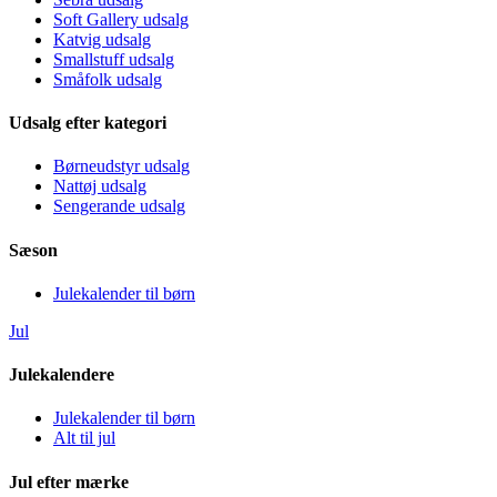
Soft Gallery udsalg
Katvig udsalg
Smallstuff udsalg
Småfolk udsalg
Udsalg efter kategori
Børneudstyr udsalg
Nattøj udsalg
Sengerande udsalg
Sæson
Julekalender til børn
Jul
Julekalendere
Julekalender til børn
Alt til jul
Jul efter mærke