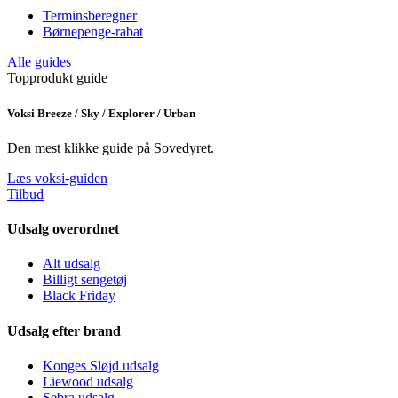
Terminsberegner
Børnepenge-rabat
Alle guides
Topprodukt guide
Voksi Breeze / Sky / Explorer / Urban
Den mest klikke guide på Sovedyret.
Læs voksi-guiden
Tilbud
Udsalg overordnet
Alt udsalg
Billigt sengetøj
Black Friday
Udsalg efter brand
Konges Sløjd udsalg
Liewood udsalg
Sebra udsalg