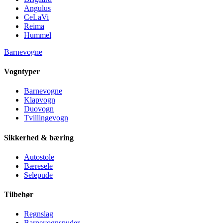
Angulus
CeLaVi
Reima
Hummel
Barnevogne
Vogntyper
Barnevogne
Klapvogn
Duovogn
Tvillingevogn
Sikkerhed & bæring
Autostole
Bæresele
Selepude
Tilbehør
Regnslag
Barnevognspuder