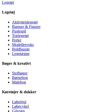
Legetøj
Legetøj
Aktivitetslegetøj
Bamser & Figurer
Puslespil
Trælegetøj
Perler
Modellervoks
Boldbassin
Legetæppe
Bøger & kreativt
Stofbøger
Børnebog
Malebog
Køretøjer & dukker
Løbehjul
Løbecykel
Gåvogn