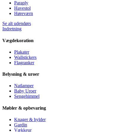
Paraply
Havestol
Høreværn
Se alt udendørs
Indretning
Vægdekoration
Plakater
Wallstickers
Flagranker
Belysning & uroer
Natlamper
Baby Uroer
Sengehimmel
Møbler & opbevaring
Knager & hylder
Gardin
Vækkeur