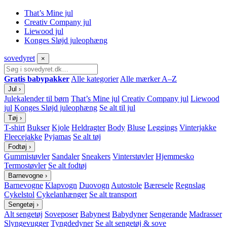
That’s Mine jul
Creativ Company jul
Liewood jul
Konges Sløjd juleophæng
sove
dyret
×
Gratis babypakker
Alle kategorier
Alle mærker A–Z
Jul
›
Julekalender til børn
That’s Mine jul
Creativ Company jul
Liewood
jul
Konges Sløjd juleophæng
Se alt til jul
Tøj
›
T-shirt
Bukser
Kjole
Heldragter
Body
Bluse
Leggings
Vinterjakke
Fleecejakke
Pyjamas
Se alt tøj
Fodtøj
›
Gummistøvler
Sandaler
Sneakers
Vinterstøvler
Hjemmesko
Termostøvler
Se alt fodtøj
Barnevogne
›
Barnevogne
Klapvogn
Duovogn
Autostole
Bæresele
Regnslag
Cykelstol
Cykelanhænger
Se alt transport
Sengetøj
›
Alt sengetøj
Soveposer
Babynest
Babydyner
Sengerande
Madrasser
Slyngevugger
Tyngdedyner
Se alt sengetøj & sove