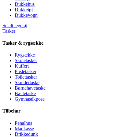
Dukkehus
Dukketøj
Dukkevogn
Se alt legetøj
Tasker
Tasker & rygsække
Rygsække
Skoletasker
Kuffert
Pusletasker
Toilettasker
Skuldertaske
Børnehavetaske
Bæltetaske
Gymnastikpose
Tilbehør
Penalhus
Madkasse
Drikkedunk