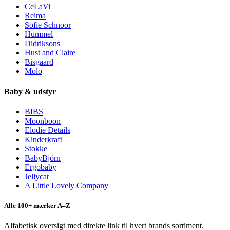
CeLaVi
Reima
Sofie Schnoor
Hummel
Didriksons
Hust and Claire
Bisgaard
Molo
Baby & udstyr
BIBS
Moonboon
Elodie Details
Kinderkraft
Stokke
BabyBjörn
Ergobaby
Jellycat
A Little Lovely Company
Alle 100+ mærker A–Z
Alfabetisk oversigt med direkte link til hvert brands sortiment.