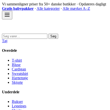
Spring
Vi sammenligner priser fra 50+ danske butikker · Opdateres dagligt
til
Gratis babypakker
·
Alle kategorier
·
Alle mærker A–Z
indhold
Sovedyret
Søg
Søg
efter:
Tøj
Overdele
T-shirt
Bluse
Cardigan
Sweatshirt
Hættetrøje
Skjorte
Underdele
Bukser
Leggings