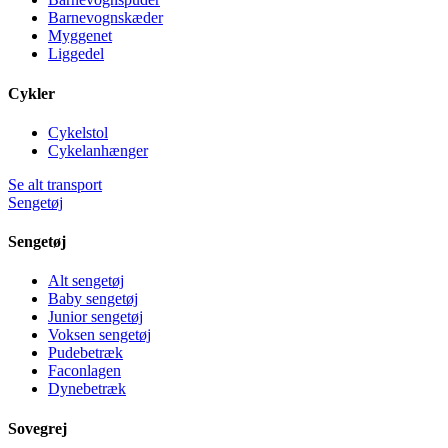
Barnevognskæder
Myggenet
Liggedel
Cykler
Cykelstol
Cykelanhænger
Se alt transport
Sengetøj
Sengetøj
Alt sengetøj
Baby sengetøj
Junior sengetøj
Voksen sengetøj
Pudebetræk
Faconlagen
Dynebetræk
Sovegrej