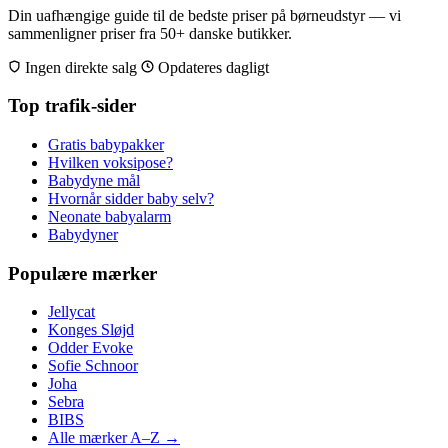
Din uafhængige guide til de bedste priser på børneudstyr — vi
sammenligner priser fra 50+ danske butikker.
Ingen direkte salg
Opdateres dagligt
Top trafik-sider
Gratis babypakker
Hvilken voksipose?
Babydyne mål
Hvornår sidder baby selv?
Neonate babyalarm
Babydyner
Populære mærker
Jellycat
Konges Sløjd
Odder Evoke
Sofie Schnoor
Joha
Sebra
BIBS
Alle mærker A–Z →