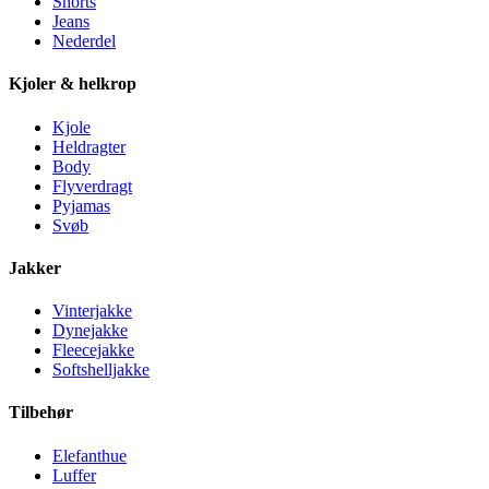
Shorts
Jeans
Nederdel
Kjoler & helkrop
Kjole
Heldragter
Body
Flyverdragt
Pyjamas
Svøb
Jakker
Vinterjakke
Dynejakke
Fleecejakke
Softshelljakke
Tilbehør
Elefanthue
Luffer