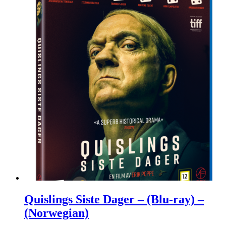
Quislings Siste Dager – (Blu-ray) –
(Norwegian)