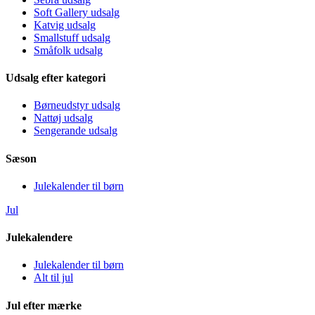
Soft Gallery udsalg
Katvig udsalg
Smallstuff udsalg
Småfolk udsalg
Udsalg efter kategori
Børneudstyr udsalg
Nattøj udsalg
Sengerande udsalg
Sæson
Julekalender til børn
Jul
Julekalendere
Julekalender til børn
Alt til jul
Jul efter mærke