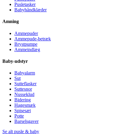
Pusletasker
Babyhåndklæder
Amning
Ammepuder
Ammepude-betræk
Brystpumpe
Ammeindlæg
Baby-udstyr
Babyalarm
Sut
Sutteflasker
Suttesnor
Nusseklud
Bidering
Hagesmæk
Spisesæt
Potte
Barselsgaver
Se alt pusle & baby