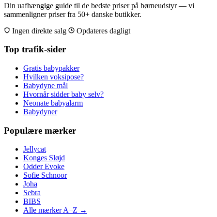
Din uafhængige guide til de bedste priser på børneudstyr — vi
sammenligner priser fra 50+ danske butikker.
Ingen direkte salg
Opdateres dagligt
Top trafik-sider
Gratis babypakker
Hvilken voksipose?
Babydyne mål
Hvornår sidder baby selv?
Neonate babyalarm
Babydyner
Populære mærker
Jellycat
Konges Sløjd
Odder Evoke
Sofie Schnoor
Joha
Sebra
BIBS
Alle mærker A–Z →