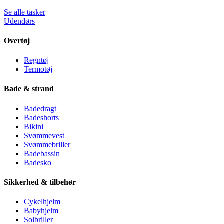
Se alle tasker
Udendørs
Overtøj
Regntøj
Termotøj
Bade & strand
Badedragt
Badeshorts
Bikini
Svømmevest
Svømmebriller
Badebassin
Badesko
Sikkerhed & tilbehør
Cykelhjelm
Babyhjelm
Solbriller