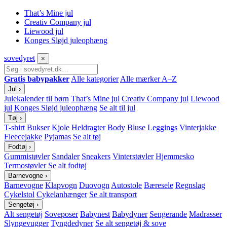
That’s Mine jul
Creativ Company jul
Liewood jul
Konges Sløjd juleophæng
sove
dyret
×
Gratis babypakker
Alle kategorier
Alle mærker A–Z
Jul
›
Julekalender til børn
That’s Mine jul
Creativ Company jul
Liewood
jul
Konges Sløjd juleophæng
Se alt til jul
Tøj
›
T-shirt
Bukser
Kjole
Heldragter
Body
Bluse
Leggings
Vinterjakke
Fleecejakke
Pyjamas
Se alt tøj
Fodtøj
›
Gummistøvler
Sandaler
Sneakers
Vinterstøvler
Hjemmesko
Termostøvler
Se alt fodtøj
Barnevogne
›
Barnevogne
Klapvogn
Duovogn
Autostole
Bæresele
Regnslag
Cykelstol
Cykelanhænger
Se alt transport
Sengetøj
›
Alt sengetøj
Soveposer
Babynest
Babydyner
Sengerande
Madrasser
Slyngevugger
Tyngdedyner
Se alt sengetøj & sove