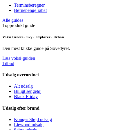
Terminsberegner
Børnepenge-rabat
Alle guides
Topprodukt guide
Voksi Breeze / Sky / Explorer / Urban
Den mest klikke guide på Sovedyret.
Læs voksi-guiden
Tilbud
Udsalg overordnet
Alt udsalg
Billigt sengetøj
Black Friday
Udsalg efter brand
Konges Sløjd udsalg
Liewood udsalg
Sebra udsalg