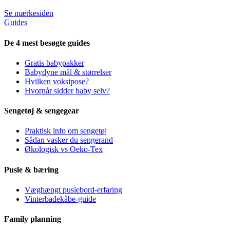
Se mærkesiden
Guides
De 4 mest besøgte guides
Gratis babypakker
Babydyne mål & størrelser
Hvilken voksipose?
Hvornår sidder baby selv?
Sengetøj & sengegear
Praktisk info om sengetøj
Sådan vasker du sengerand
Økologisk vs Oeko-Tex
Pusle & bæring
Væghængt puslebord-erfaring
Vinterbadekåbe-guide
Family planning