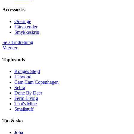
Accessories
Øreringe
Hårspænder
Smykkeskrin
Se alt indretning
Mærker
Topbrands
Konges Sløjd
Liewood
Cam Cam Copenhagen
Sebra
Done By Deer
Ferm Living
That's Mine
Smallstuff
Tøj & sko
Joha