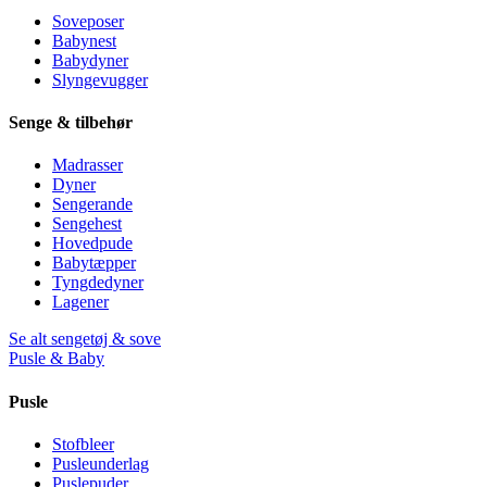
Soveposer
Babynest
Babydyner
Slyngevugger
Senge & tilbehør
Madrasser
Dyner
Sengerande
Sengehest
Hovedpude
Babytæpper
Tyngdedyner
Lagener
Se alt sengetøj & sove
Pusle & Baby
Pusle
Stofbleer
Pusleunderlag
Puslepuder