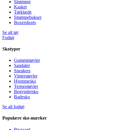
Strømper
Kasket
Tørklæde
Strømpebukser
Boxershorts
Se alt tøj
Fodtøj
Skotyper
Gummistøvler
Sandaler
Sneakers
Vinterstøvler
Hjemmesko
Termostøvler
Begyndersko
Badesko
Se alt fodtøj
Populære sko-mærker
Bisgaard