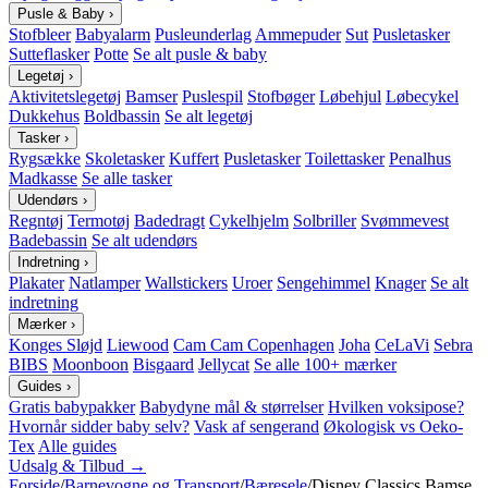
Pusle & Baby
›
Stofbleer
Babyalarm
Pusleunderlag
Ammepuder
Sut
Pusletasker
Sutteflasker
Potte
Se alt pusle & baby
Legetøj
›
Aktivitetslegetøj
Bamser
Puslespil
Stofbøger
Løbehjul
Løbecykel
Dukkehus
Boldbassin
Se alt legetøj
Tasker
›
Rygsække
Skoletasker
Kuffert
Pusletasker
Toilettasker
Penalhus
Madkasse
Se alle tasker
Udendørs
›
Regntøj
Termotøj
Badedragt
Cykelhjelm
Solbriller
Svømmevest
Badebassin
Se alt udendørs
Indretning
›
Plakater
Natlamper
Wallstickers
Uroer
Sengehimmel
Knager
Se alt
indretning
Mærker
›
Konges Sløjd
Liewood
Cam Cam Copenhagen
Joha
CeLaVi
Sebra
BIBS
Moonboon
Bisgaard
Jellycat
Se alle 100+ mærker
Guides
›
Gratis babypakker
Babydyne mål & størrelser
Hvilken voksipose?
Hvornår sidder baby selv?
Vask af sengerand
Økologisk vs Oeko-
Tex
Alle guides
Udsalg & Tilbud →
Forside
/
Barnevogne og Transport
/
Bæresele
/
Disney Classics Bamse