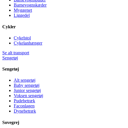
Barnevognskæder
Myggenet
Liggedel
Cykler
Cykelstol
Cykelanhænger
Se alt transport
Sengetøj
Sengetøj
Alt sengetøj
Baby sengetøj
Junior sengetøj
Voksen sengetøj
Pudebetræk
Faconlagen
Dynebetræk
Sovegrej