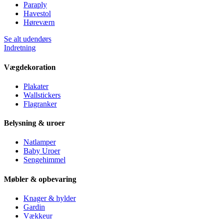
Paraply
Havestol
Høreværn
Se alt udendørs
Indretning
Vægdekoration
Plakater
Wallstickers
Flagranker
Belysning & uroer
Natlamper
Baby Uroer
Sengehimmel
Møbler & opbevaring
Knager & hylder
Gardin
Vækkeur