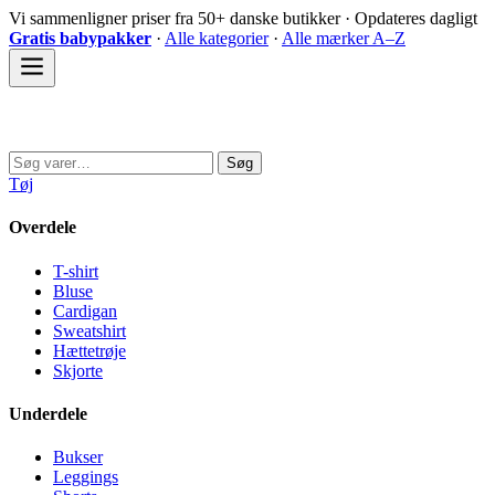
Spring
Vi sammenligner priser fra 50+ danske butikker · Opdateres dagligt
til
Gratis babypakker
·
Alle kategorier
·
Alle mærker A–Z
indhold
Sovedyret
Søg
Søg
efter:
Tøj
Overdele
T-shirt
Bluse
Cardigan
Sweatshirt
Hættetrøje
Skjorte
Underdele
Bukser
Leggings