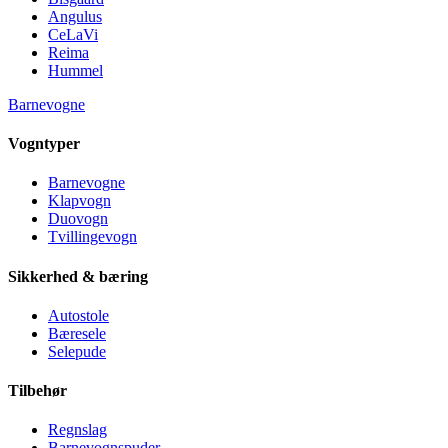
Angulus
CeLaVi
Reima
Hummel
Barnevogne
Vogntyper
Barnevogne
Klapvogn
Duovogn
Tvillingevogn
Sikkerhed & bæring
Autostole
Bæresele
Selepude
Tilbehør
Regnslag
Barnevognspuder