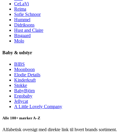
CeLaVi
Reima
Sofie Schnoor
Hummel
Didriksons
Hust and Claire
Bisgaard
Molo
Baby & udstyr
BIBS
Moonboon
Elodie Details
Kinderkraft
Stokke
BabyBjörn
Ergobaby
Jellycat
A Little Lovely Company
Alle 100+ mærker A–Z
Alfabetisk oversigt med direkte link til hvert brands sortiment.