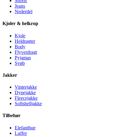
Shorts
Jeans
Nederdel
Kjoler & helkrop
Kjole
Heldragter
Body
Flyverdragt
Pyjamas
Svøb
Jakker
Vinterjakke
Dynejakke
Fleecejakke
Softshelljakke
Tilbehør
Elefanthue
Luffer