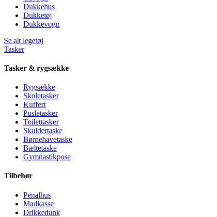
Dukkehus
Dukketøj
Dukkevogn
Se alt legetøj
Tasker
Tasker & rygsække
Rygsække
Skoletasker
Kuffert
Pusletasker
Toilettasker
Skuldertaske
Børnehavetaske
Bæltetaske
Gymnastikpose
Tilbehør
Penalhus
Madkasse
Drikkedunk