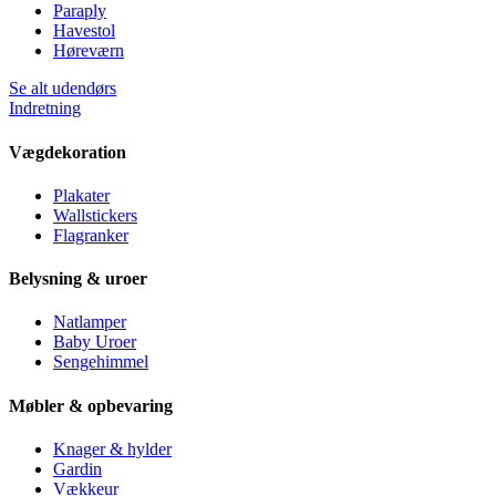
Paraply
Havestol
Høreværn
Se alt udendørs
Indretning
Vægdekoration
Plakater
Wallstickers
Flagranker
Belysning & uroer
Natlamper
Baby Uroer
Sengehimmel
Møbler & opbevaring
Knager & hylder
Gardin
Vækkeur