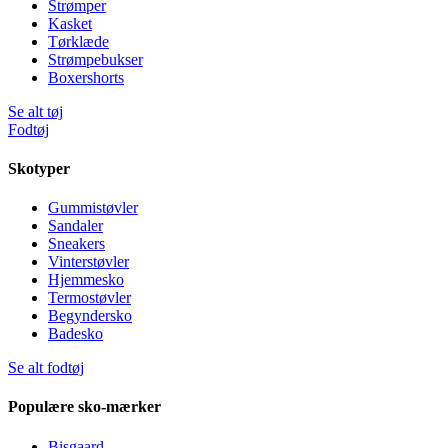
Strømper
Kasket
Tørklæde
Strømpebukser
Boxershorts
Se alt tøj
Fodtøj
Skotyper
Gummistøvler
Sandaler
Sneakers
Vinterstøvler
Hjemmesko
Termostøvler
Begyndersko
Badesko
Se alt fodtøj
Populære sko-mærker
Bisgaard