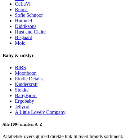
CeLaVi
Reima
Sofie Schnoor
Hummel
Didriksons
Hust and Claire
Bisgaard
Molo
Baby & udstyr
BIBS
Moonboon
Elodie Details
Kinderkraft
Stokke
BabyBjörn
Ergobaby
Jellycat
A Little Lovely Company
Alle 100+ mærker A–Z
Alfabetisk oversigt med direkte link til hvert brands sortiment.