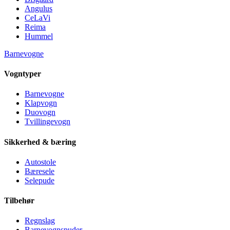
Angulus
CeLaVi
Reima
Hummel
Barnevogne
Vogntyper
Barnevogne
Klapvogn
Duovogn
Tvillingevogn
Sikkerhed & bæring
Autostole
Bæresele
Selepude
Tilbehør
Regnslag
Barnevognspuder