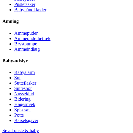
Pusletasker
Babyhåndklæder
Amning
Ammepuder
Ammepude-betræk
Brystpumpe
Ammeindlæg
Baby-udstyr
Babyalarm
Sut
Sutteflasker
Suttesnor
Nusseklud
Bidering
Hagesmæk
Spisesæt
Potte
Barselsgaver
Se alt pusle & baby