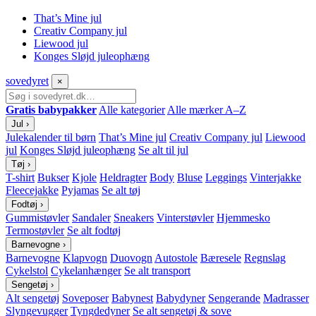
That’s Mine jul
Creativ Company jul
Liewood jul
Konges Sløjd juleophæng
sove
dyret
×
Gratis babypakker
Alle kategorier
Alle mærker A–Z
Jul
›
Julekalender til børn
That’s Mine jul
Creativ Company jul
Liewood
jul
Konges Sløjd juleophæng
Se alt til jul
Tøj
›
T-shirt
Bukser
Kjole
Heldragter
Body
Bluse
Leggings
Vinterjakke
Fleecejakke
Pyjamas
Se alt tøj
Fodtøj
›
Gummistøvler
Sandaler
Sneakers
Vinterstøvler
Hjemmesko
Termostøvler
Se alt fodtøj
Barnevogne
›
Barnevogne
Klapvogn
Duovogn
Autostole
Bæresele
Regnslag
Cykelstol
Cykelanhænger
Se alt transport
Sengetøj
›
Alt sengetøj
Soveposer
Babynest
Babydyner
Sengerande
Madrasser
Slyngevugger
Tyngdedyner
Se alt sengetøj & sove