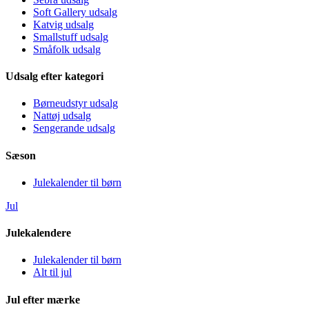
Soft Gallery udsalg
Katvig udsalg
Smallstuff udsalg
Småfolk udsalg
Udsalg efter kategori
Børneudstyr udsalg
Nattøj udsalg
Sengerande udsalg
Sæson
Julekalender til børn
Jul
Julekalendere
Julekalender til børn
Alt til jul
Jul efter mærke