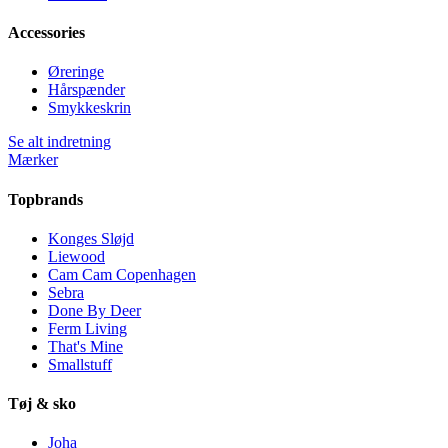
Accessories
Øreringe
Hårspænder
Smykkeskrin
Se alt indretning
Mærker
Topbrands
Konges Sløjd
Liewood
Cam Cam Copenhagen
Sebra
Done By Deer
Ferm Living
That's Mine
Smallstuff
Tøj & sko
Joha