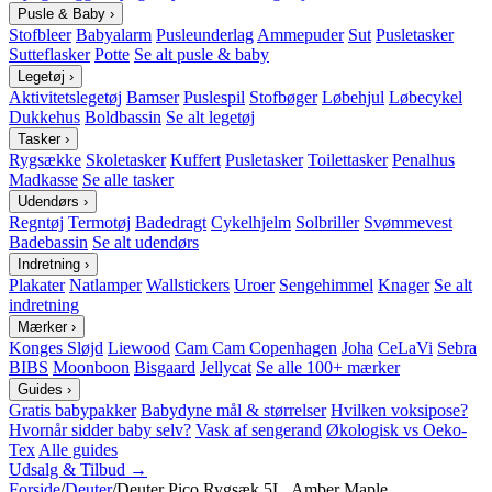
Pusle & Baby
›
Stofbleer
Babyalarm
Pusleunderlag
Ammepuder
Sut
Pusletasker
Sutteflasker
Potte
Se alt pusle & baby
Legetøj
›
Aktivitetslegetøj
Bamser
Puslespil
Stofbøger
Løbehjul
Løbecykel
Dukkehus
Boldbassin
Se alt legetøj
Tasker
›
Rygsække
Skoletasker
Kuffert
Pusletasker
Toilettasker
Penalhus
Madkasse
Se alle tasker
Udendørs
›
Regntøj
Termotøj
Badedragt
Cykelhjelm
Solbriller
Svømmevest
Badebassin
Se alt udendørs
Indretning
›
Plakater
Natlamper
Wallstickers
Uroer
Sengehimmel
Knager
Se alt
indretning
Mærker
›
Konges Sløjd
Liewood
Cam Cam Copenhagen
Joha
CeLaVi
Sebra
BIBS
Moonboon
Bisgaard
Jellycat
Se alle 100+ mærker
Guides
›
Gratis babypakker
Babydyne mål & størrelser
Hvilken voksipose?
Hvornår sidder baby selv?
Vask af sengerand
Økologisk vs Oeko-
Tex
Alle guides
Udsalg & Tilbud →
Forside
/
Deuter
/
Deuter Pico Rygsæk 5L, Amber Maple