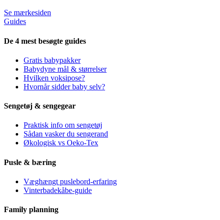
Se mærkesiden
Guides
De 4 mest besøgte guides
Gratis babypakker
Babydyne mål & størrelser
Hvilken voksipose?
Hvornår sidder baby selv?
Sengetøj & sengegear
Praktisk info om sengetøj
Sådan vasker du sengerand
Økologisk vs Oeko-Tex
Pusle & bæring
Væghængt puslebord-erfaring
Vinterbadekåbe-guide
Family planning