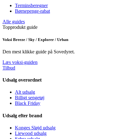
Terminsberegner
Børnepenge-rabat
Alle guides
Topprodukt guide
Voksi Breeze / Sky / Explorer / Urban
Den mest klikke guide på Sovedyret.
Læs voksi-guiden
Tilbud
Udsalg overordnet
Alt udsalg
Billigt sengetøj
Black Friday
Udsalg efter brand
Konges Sløjd udsalg
Liewood udsalg
Sebra udsalg