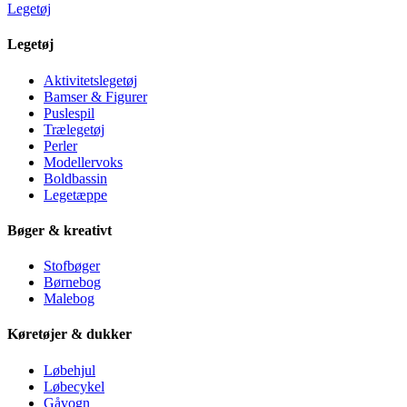
Legetøj
Legetøj
Aktivitetslegetøj
Bamser & Figurer
Puslespil
Trælegetøj
Perler
Modellervoks
Boldbassin
Legetæppe
Bøger & kreativt
Stofbøger
Børnebog
Malebog
Køretøjer & dukker
Løbehjul
Løbecykel
Gåvogn