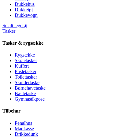
Dukkehus
Dukketøj
Dukkevogn
Se alt legetøj
Tasker
Tasker & rygsække
Rygsække
Skoletasker
Kuffert
Pusletasker
Toilettasker
Skuldertaske
Børnehavetaske
Bæltetaske
Gymnastikpose
Tilbehør
Penalhus
Madkasse
Drikkedunk