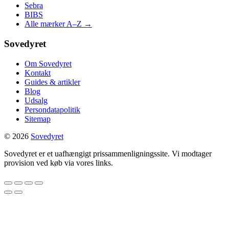
Sebra
BIBS
Alle mærker A–Z →
Sovedyret
Om Sovedyret
Kontakt
Guides & artikler
Blog
Udsalg
Persondatapolitik
Sitemap
© 2026
Sovedyret
Sovedyret er et uafhængigt prissammenligningssite. Vi modtager
provision ved køb via vores links.