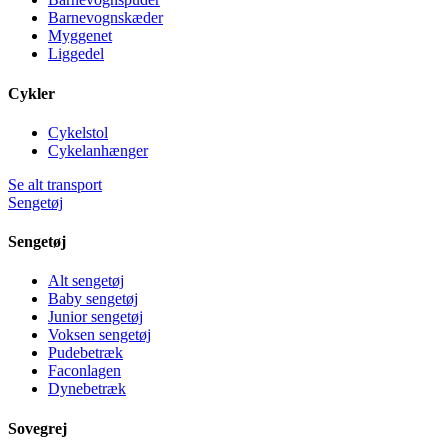
Barnevognskæder
Myggenet
Liggedel
Cykler
Cykelstol
Cykelanhænger
Se alt transport
Sengetøj
Sengetøj
Alt sengetøj
Baby sengetøj
Junior sengetøj
Voksen sengetøj
Pudebetræk
Faconlagen
Dynebetræk
Sovegrej