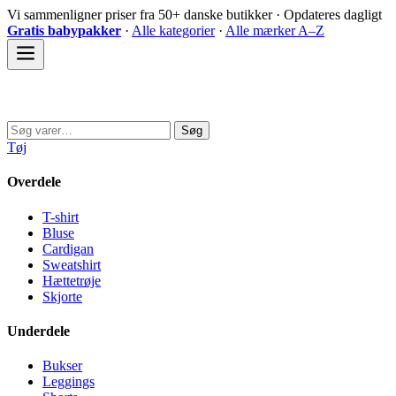
Spring
Vi sammenligner priser fra 50+ danske butikker · Opdateres dagligt
til
Gratis babypakker
·
Alle kategorier
·
Alle mærker A–Z
indhold
Sovedyret
Søg
Søg
efter:
Tøj
Overdele
T-shirt
Bluse
Cardigan
Sweatshirt
Hættetrøje
Skjorte
Underdele
Bukser
Leggings