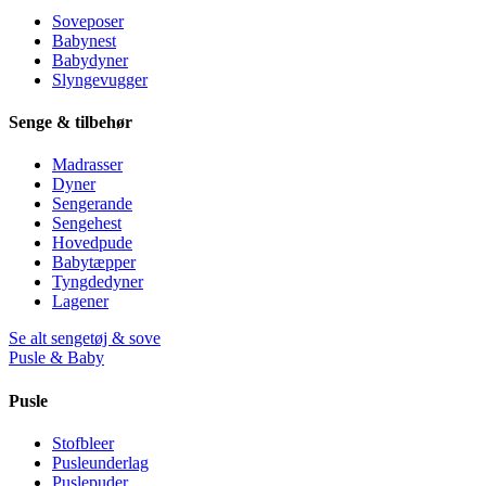
Soveposer
Babynest
Babydyner
Slyngevugger
Senge & tilbehør
Madrasser
Dyner
Sengerande
Sengehest
Hovedpude
Babytæpper
Tyngdedyner
Lagener
Se alt sengetøj & sove
Pusle & Baby
Pusle
Stofbleer
Pusleunderlag
Puslepuder