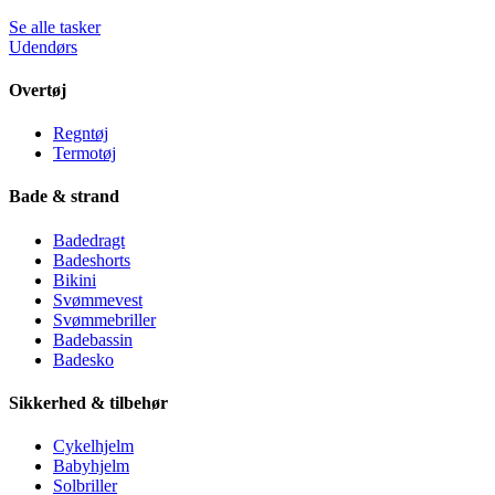
Se alle tasker
Udendørs
Overtøj
Regntøj
Termotøj
Bade & strand
Badedragt
Badeshorts
Bikini
Svømmevest
Svømmebriller
Badebassin
Badesko
Sikkerhed & tilbehør
Cykelhjelm
Babyhjelm
Solbriller