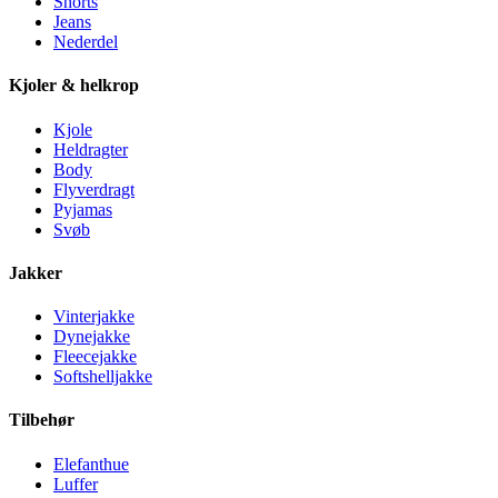
Shorts
Jeans
Nederdel
Kjoler & helkrop
Kjole
Heldragter
Body
Flyverdragt
Pyjamas
Svøb
Jakker
Vinterjakke
Dynejakke
Fleecejakke
Softshelljakke
Tilbehør
Elefanthue
Luffer