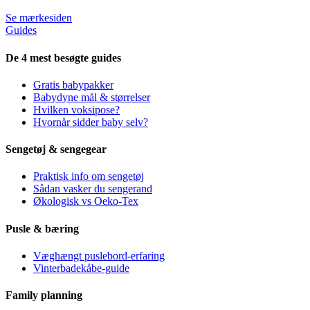
Se mærkesiden
Guides
De 4 mest besøgte guides
Gratis babypakker
Babydyne mål & størrelser
Hvilken voksipose?
Hvornår sidder baby selv?
Sengetøj & sengegear
Praktisk info om sengetøj
Sådan vasker du sengerand
Økologisk vs Oeko-Tex
Pusle & bæring
Væghængt puslebord-erfaring
Vinterbadekåbe-guide
Family planning