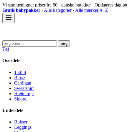
Spring
Vi sammenligner priser fra 50+ danske butikker · Opdateres dagligt
til
Gratis babypakker
·
Alle kategorier
·
Alle mærker A–Z
indhold
Sovedyret
Søg
Søg
efter:
Tøj
Overdele
T-shirt
Bluse
Cardigan
Sweatshirt
Hættetrøje
Skjorte
Underdele
Bukser
Leggings