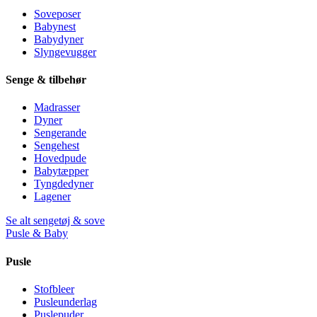
Soveposer
Babynest
Babydyner
Slyngevugger
Senge & tilbehør
Madrasser
Dyner
Sengerande
Sengehest
Hovedpude
Babytæpper
Tyngdedyner
Lagener
Se alt sengetøj & sove
Pusle & Baby
Pusle
Stofbleer
Pusleunderlag
Puslepuder