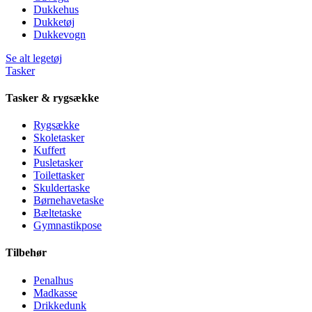
Dukkehus
Dukketøj
Dukkevogn
Se alt legetøj
Tasker
Tasker & rygsække
Rygsække
Skoletasker
Kuffert
Pusletasker
Toilettasker
Skuldertaske
Børnehavetaske
Bæltetaske
Gymnastikpose
Tilbehør
Penalhus
Madkasse
Drikkedunk