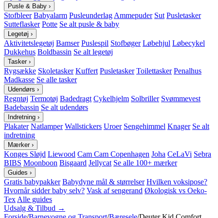
Pusle & Baby
›
Stofbleer
Babyalarm
Pusleunderlag
Ammepuder
Sut
Pusletasker
Sutteflasker
Potte
Se alt pusle & baby
Legetøj
›
Aktivitetslegetøj
Bamser
Puslespil
Stofbøger
Løbehjul
Løbecykel
Dukkehus
Boldbassin
Se alt legetøj
Tasker
›
Rygsække
Skoletasker
Kuffert
Pusletasker
Toilettasker
Penalhus
Madkasse
Se alle tasker
Udendørs
›
Regntøj
Termotøj
Badedragt
Cykelhjelm
Solbriller
Svømmevest
Badebassin
Se alt udendørs
Indretning
›
Plakater
Natlamper
Wallstickers
Uroer
Sengehimmel
Knager
Se alt
indretning
Mærker
›
Konges Sløjd
Liewood
Cam Cam Copenhagen
Joha
CeLaVi
Sebra
BIBS
Moonboon
Bisgaard
Jellycat
Se alle 100+ mærker
Guides
›
Gratis babypakker
Babydyne mål & størrelser
Hvilken voksipose?
Hvornår sidder baby selv?
Vask af sengerand
Økologisk vs Oeko-
Tex
Alle guides
Udsalg & Tilbud →
Forside
/
Barnevogne og Transport
/
Bæresele
/
Deuter Kid Comfort