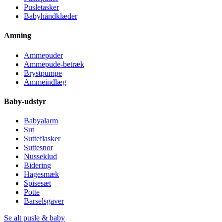
Pusletasker
Babyhåndklæder
Amning
Ammepuder
Ammepude-betræk
Brystpumpe
Ammeindlæg
Baby-udstyr
Babyalarm
Sut
Sutteflasker
Suttesnor
Nusseklud
Bidering
Hagesmæk
Spisesæt
Potte
Barselsgaver
Se alt pusle & baby