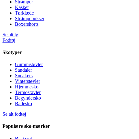
Strømper
Kasket
Tørklæde
Strømpebukser
Boxershorts
Se alt tøj
Fodtøj
Skotyper
Gummistøvler
Sandaler
Sneakers
Vinterstøvler
Hjemmesko
Termostøvler
Begyndersko
Badesko
Se alt fodtøj
Populære sko-mærker
Bisgaard