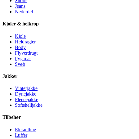
Shorts
Jeans
Nederdel
Kjoler & helkrop
Kjole
Heldragter
Body
Flyverdragt
Pyjamas
Svøb
Jakker
Vinterjakke
Dynejakke
Fleecejakke
Softshelljakke
Tilbehør
Elefanthue
Luffer