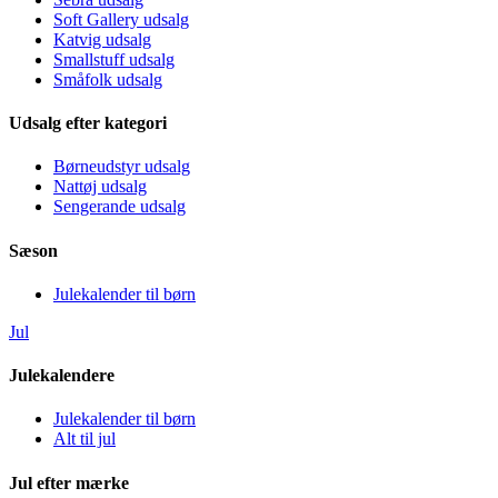
Soft Gallery udsalg
Katvig udsalg
Smallstuff udsalg
Småfolk udsalg
Udsalg efter kategori
Børneudstyr udsalg
Nattøj udsalg
Sengerande udsalg
Sæson
Julekalender til børn
Jul
Julekalendere
Julekalender til børn
Alt til jul
Jul efter mærke