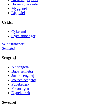
Barnevognskæder
Myggenet
Liggedel
Cykler
Cykelstol
Cykelanhænger
Se alt transport
Sengetøj
Sengetøj
Alt sengetøj
Baby sengetøj
Junior sengetøj
Voksen sengetøj
Pudebetræk
Faconlagen
Dynebetræk
Sovegrej