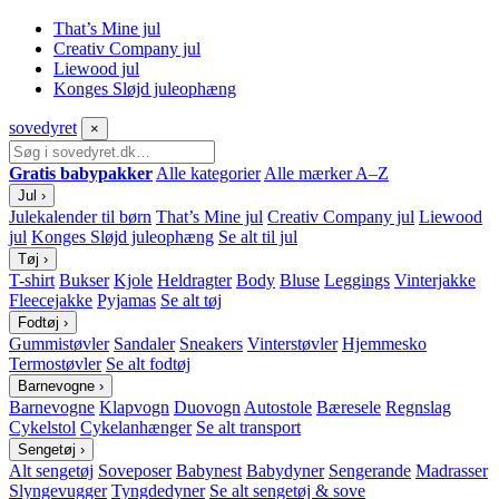
That’s Mine jul
Creativ Company jul
Liewood jul
Konges Sløjd juleophæng
sove
dyret
×
Gratis babypakker
Alle kategorier
Alle mærker A–Z
Jul
›
Julekalender til børn
That’s Mine jul
Creativ Company jul
Liewood
jul
Konges Sløjd juleophæng
Se alt til jul
Tøj
›
T-shirt
Bukser
Kjole
Heldragter
Body
Bluse
Leggings
Vinterjakke
Fleecejakke
Pyjamas
Se alt tøj
Fodtøj
›
Gummistøvler
Sandaler
Sneakers
Vinterstøvler
Hjemmesko
Termostøvler
Se alt fodtøj
Barnevogne
›
Barnevogne
Klapvogn
Duovogn
Autostole
Bæresele
Regnslag
Cykelstol
Cykelanhænger
Se alt transport
Sengetøj
›
Alt sengetøj
Soveposer
Babynest
Babydyner
Sengerande
Madrasser
Slyngevugger
Tyngdedyner
Se alt sengetøj & sove