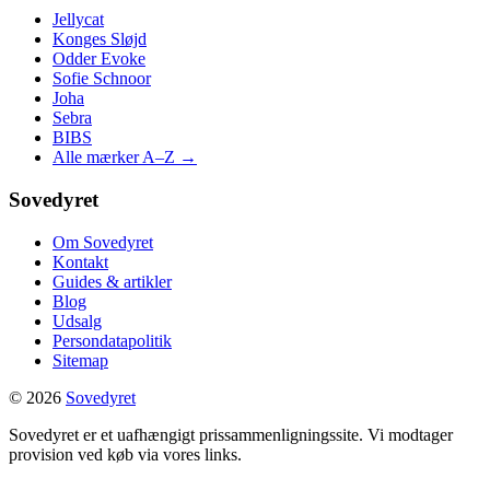
Jellycat
Konges Sløjd
Odder Evoke
Sofie Schnoor
Joha
Sebra
BIBS
Alle mærker A–Z →
Sovedyret
Om Sovedyret
Kontakt
Guides & artikler
Blog
Udsalg
Persondatapolitik
Sitemap
© 2026
Sovedyret
Sovedyret er et uafhængigt prissammenligningssite. Vi modtager
provision ved køb via vores links.