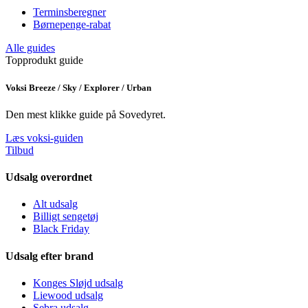
Terminsberegner
Børnepenge-rabat
Alle guides
Topprodukt guide
Voksi Breeze / Sky / Explorer / Urban
Den mest klikke guide på Sovedyret.
Læs voksi-guiden
Tilbud
Udsalg overordnet
Alt udsalg
Billigt sengetøj
Black Friday
Udsalg efter brand
Konges Sløjd udsalg
Liewood udsalg
Sebra udsalg