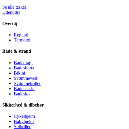
Se alle tasker
Udendørs
Overtøj
Regntøj
Termotøj
Bade & strand
Badedragt
Badeshorts
Bikini
Svømmevest
Svømmebriller
Badebassin
Badesko
Sikkerhed & tilbehør
Cykelhjelm
Babyhjelm
Solbriller