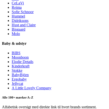
CeLaVi
Reima
Sofie Schnoor
Hummel
Didriksons
Hust and Claire
Bisgaard
Molo
Baby & udstyr
BIBS
Moonboon
Elodie Details
Kinderkraft
Stokke
BabyBjörn
Ergobaby
Jellycat
A Little Lovely Company
Alle 100+ mærker A–Z
Alfabetisk oversigt med direkte link til hvert brands sortiment.