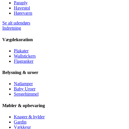
Paraply
Havestol
Høreværn
Se alt udendørs
Indretning
Vægdekoration
Plakater
Wallstickers
Flagranker
Belysning & uroer
Natlamper
Baby Uroer
Sengehimmel
Møbler & opbevaring
Knager & hylder
Gardin
Vækkeur