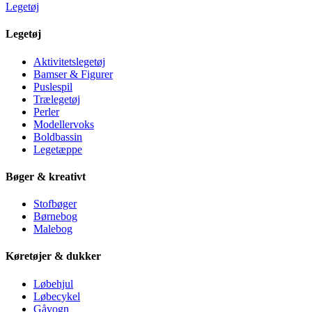
Legetøj
Legetøj
Aktivitetslegetøj
Bamser & Figurer
Puslespil
Trælegetøj
Perler
Modellervoks
Boldbassin
Legetæppe
Bøger & kreativt
Stofbøger
Børnebog
Malebog
Køretøjer & dukker
Løbehjul
Løbecykel
Gåvogn