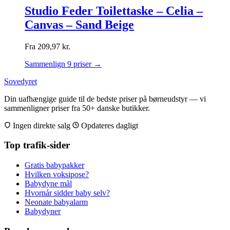
Studio Feder Toilettaske – Celia –
Canvas – Sand Beige
Fra
209,97
kr.
Sammenlign 9 priser →
Sovedyret
Din uafhængige guide til de bedste priser på børneudstyr — vi
sammenligner priser fra 50+ danske butikker.
Ingen direkte salg
Opdateres dagligt
Top trafik-sider
Gratis babypakker
Hvilken voksipose?
Babydyne mål
Hvornår sidder baby selv?
Neonate babyalarm
Babydyner