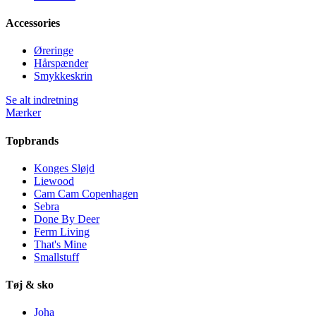
Accessories
Øreringe
Hårspænder
Smykkeskrin
Se alt indretning
Mærker
Topbrands
Konges Sløjd
Liewood
Cam Cam Copenhagen
Sebra
Done By Deer
Ferm Living
That's Mine
Smallstuff
Tøj & sko
Joha