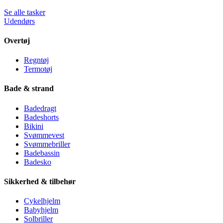
Se alle tasker
Udendørs
Overtøj
Regntøj
Termotøj
Bade & strand
Badedragt
Badeshorts
Bikini
Svømmevest
Svømmebriller
Badebassin
Badesko
Sikkerhed & tilbehør
Cykelhjelm
Babyhjelm
Solbriller