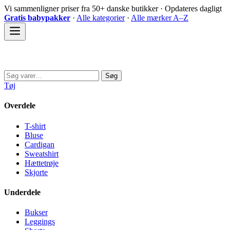
Spring
Vi sammenligner priser fra 50+ danske butikker · Opdateres dagligt
til
Gratis babypakker
·
Alle kategorier
·
Alle mærker A–Z
indhold
Sovedyret
Søg
Søg
efter:
Tøj
Overdele
T-shirt
Bluse
Cardigan
Sweatshirt
Hættetrøje
Skjorte
Underdele
Bukser
Leggings