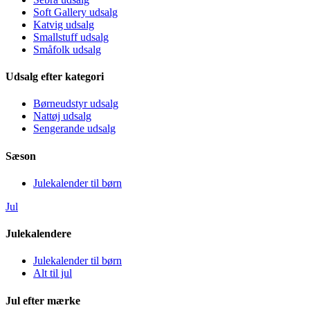
Soft Gallery udsalg
Katvig udsalg
Smallstuff udsalg
Småfolk udsalg
Udsalg efter kategori
Børneudstyr udsalg
Nattøj udsalg
Sengerande udsalg
Sæson
Julekalender til børn
Jul
Julekalendere
Julekalender til børn
Alt til jul
Jul efter mærke