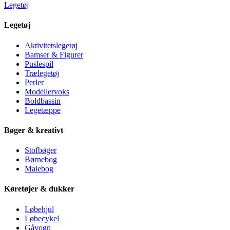
Legetøj
Legetøj
Aktivitetslegetøj
Bamser & Figurer
Puslespil
Trælegetøj
Perler
Modellervoks
Boldbassin
Legetæppe
Bøger & kreativt
Stofbøger
Børnebog
Malebog
Køretøjer & dukker
Løbehjul
Løbecykel
Gåvogn