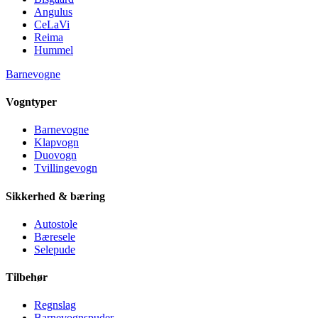
Angulus
CeLaVi
Reima
Hummel
Barnevogne
Vogntyper
Barnevogne
Klapvogn
Duovogn
Tvillingevogn
Sikkerhed & bæring
Autostole
Bæresele
Selepude
Tilbehør
Regnslag
Barnevognspuder