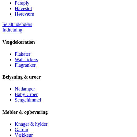
Paraply
Havestol
Høreværn
Se alt udendørs
Indretning
Vægdekoration
Plakater
Wallstickers
Flagranker
Belysning & uroer
Natlamper
Baby Uroer
Sengehimmel
Møbler & opbevaring
Knager & hylder
Gardin
Vækkeur