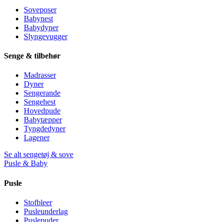
Soveposer
Babynest
Babydyner
Slyngevugger
Senge & tilbehør
Madrasser
Dyner
Sengerande
Sengehest
Hovedpude
Babytæpper
Tyngdedyner
Lagener
Se alt sengetøj & sove
Pusle & Baby
Pusle
Stofbleer
Pusleunderlag
Puslepuder