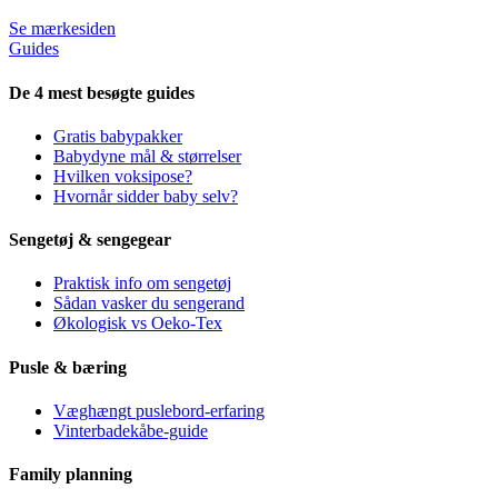
Se mærkesiden
Guides
De 4 mest besøgte guides
Gratis babypakker
Babydyne mål & størrelser
Hvilken voksipose?
Hvornår sidder baby selv?
Sengetøj & sengegear
Praktisk info om sengetøj
Sådan vasker du sengerand
Økologisk vs Oeko-Tex
Pusle & bæring
Væghængt puslebord-erfaring
Vinterbadekåbe-guide
Family planning