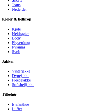
Shorts
Jeans
Nederdel
Kjoler & helkrop
Kjole
Heldragter
Body
Flyverdragt
Pyjamas
Svøb
Jakker
Vinterjakke
Dynejakke
Fleecejakke
Softshelljakke
Tilbehør
Elefanthue
Luffer