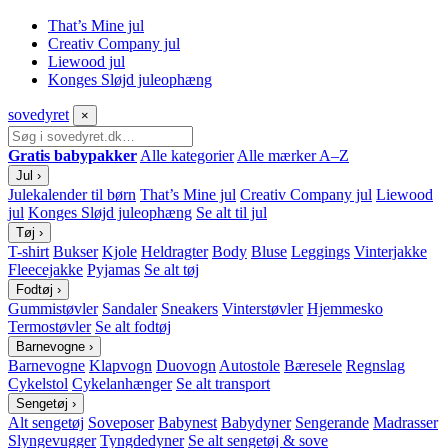
That’s Mine jul
Creativ Company jul
Liewood jul
Konges Sløjd juleophæng
sove
dyret
×
Gratis babypakker
Alle kategorier
Alle mærker A–Z
Jul
›
Julekalender til børn
That’s Mine jul
Creativ Company jul
Liewood
jul
Konges Sløjd juleophæng
Se alt til jul
Tøj
›
T-shirt
Bukser
Kjole
Heldragter
Body
Bluse
Leggings
Vinterjakke
Fleecejakke
Pyjamas
Se alt tøj
Fodtøj
›
Gummistøvler
Sandaler
Sneakers
Vinterstøvler
Hjemmesko
Termostøvler
Se alt fodtøj
Barnevogne
›
Barnevogne
Klapvogn
Duovogn
Autostole
Bæresele
Regnslag
Cykelstol
Cykelanhænger
Se alt transport
Sengetøj
›
Alt sengetøj
Soveposer
Babynest
Babydyner
Sengerande
Madrasser
Slyngevugger
Tyngdedyner
Se alt sengetøj & sove