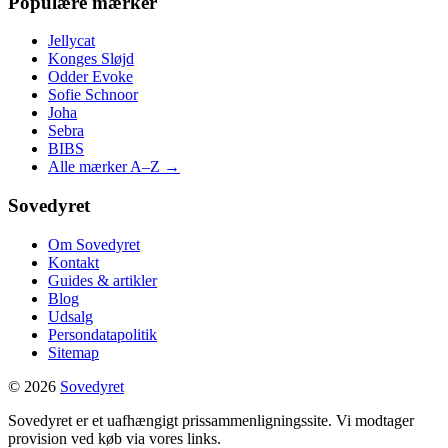
Populære mærker
Jellycat
Konges Sløjd
Odder Evoke
Sofie Schnoor
Joha
Sebra
BIBS
Alle mærker A–Z →
Sovedyret
Om Sovedyret
Kontakt
Guides & artikler
Blog
Udsalg
Persondatapolitik
Sitemap
© 2026
Sovedyret
Sovedyret er et uafhængigt prissammenligningssite. Vi modtager
provision ved køb via vores links.