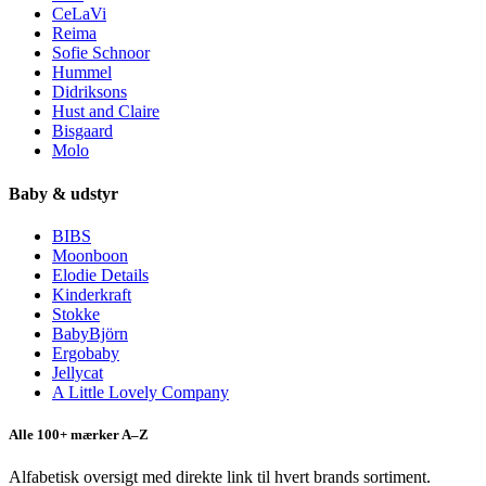
CeLaVi
Reima
Sofie Schnoor
Hummel
Didriksons
Hust and Claire
Bisgaard
Molo
Baby & udstyr
BIBS
Moonboon
Elodie Details
Kinderkraft
Stokke
BabyBjörn
Ergobaby
Jellycat
A Little Lovely Company
Alle 100+ mærker A–Z
Alfabetisk oversigt med direkte link til hvert brands sortiment.