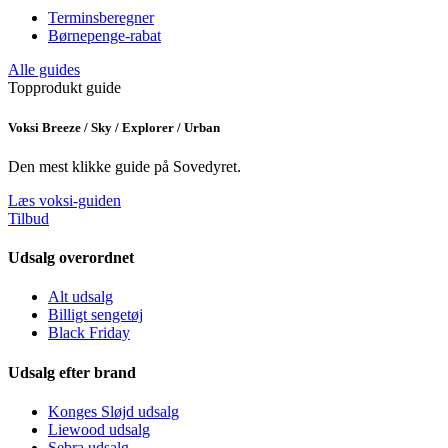
Terminsberegner
Børnepenge-rabat
Alle guides
Topprodukt guide
Voksi Breeze / Sky / Explorer / Urban
Den mest klikke guide på Sovedyret.
Læs voksi-guiden
Tilbud
Udsalg overordnet
Alt udsalg
Billigt sengetøj
Black Friday
Udsalg efter brand
Konges Sløjd udsalg
Liewood udsalg
Sebra udsalg