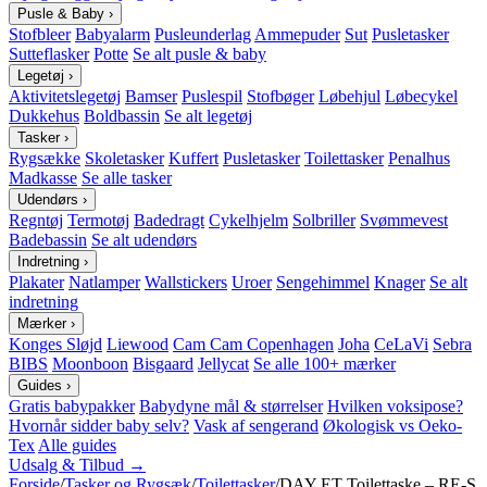
Pusle & Baby
›
Stofbleer
Babyalarm
Pusleunderlag
Ammepuder
Sut
Pusletasker
Sutteflasker
Potte
Se alt pusle & baby
Legetøj
›
Aktivitetslegetøj
Bamser
Puslespil
Stofbøger
Løbehjul
Løbecykel
Dukkehus
Boldbassin
Se alt legetøj
Tasker
›
Rygsække
Skoletasker
Kuffert
Pusletasker
Toilettasker
Penalhus
Madkasse
Se alle tasker
Udendørs
›
Regntøj
Termotøj
Badedragt
Cykelhjelm
Solbriller
Svømmevest
Badebassin
Se alt udendørs
Indretning
›
Plakater
Natlamper
Wallstickers
Uroer
Sengehimmel
Knager
Se alt
indretning
Mærker
›
Konges Sløjd
Liewood
Cam Cam Copenhagen
Joha
CeLaVi
Sebra
BIBS
Moonboon
Bisgaard
Jellycat
Se alle 100+ mærker
Guides
›
Gratis babypakker
Babydyne mål & størrelser
Hvilken voksipose?
Hvornår sidder baby selv?
Vask af sengerand
Økologisk vs Oeko-
Tex
Alle guides
Udsalg & Tilbud →
Forside
/
Tasker og Rygsæk
/
Toilettasker
/
DAY ET Toilettaske – RE-S