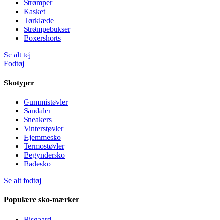
Strømper
Kasket
Tørklæde
Strømpebukser
Boxershorts
Se alt tøj
Fodtøj
Skotyper
Gummistøvler
Sandaler
Sneakers
Vinterstøvler
Hjemmesko
Termostøvler
Begyndersko
Badesko
Se alt fodtøj
Populære sko-mærker
Bisgaard