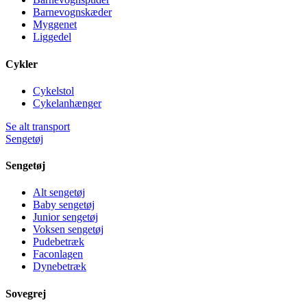
Barnevognskæder
Myggenet
Liggedel
Cykler
Cykelstol
Cykelanhænger
Se alt transport
Sengetøj
Sengetøj
Alt sengetøj
Baby sengetøj
Junior sengetøj
Voksen sengetøj
Pudebetræk
Faconlagen
Dynebetræk
Sovegrej