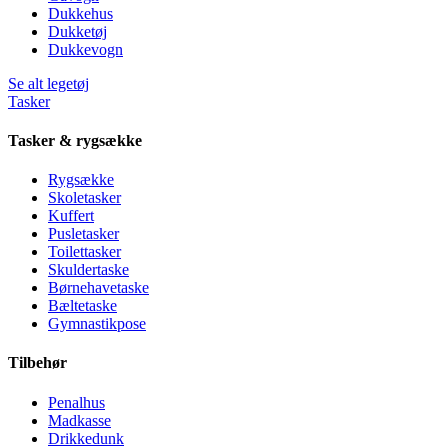
Dukkehus
Dukketøj
Dukkevogn
Se alt legetøj
Tasker
Tasker & rygsække
Rygsække
Skoletasker
Kuffert
Pusletasker
Toilettasker
Skuldertaske
Børnehavetaske
Bæltetaske
Gymnastikpose
Tilbehør
Penalhus
Madkasse
Drikkedunk