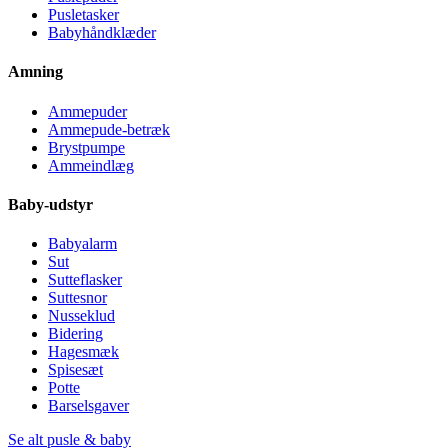
Pusletasker
Babyhåndklæder
Amning
Ammepuder
Ammepude-betræk
Brystpumpe
Ammeindlæg
Baby-udstyr
Babyalarm
Sut
Sutteflasker
Suttesnor
Nusseklud
Bidering
Hagesmæk
Spisesæt
Potte
Barselsgaver
Se alt pusle & baby