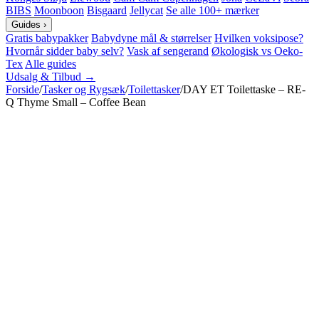
BIBS
Moonboon
Bisgaard
Jellycat
Se alle 100+ mærker
Guides
›
Gratis babypakker
Babydyne mål & størrelser
Hvilken voksipose?
Hvornår sidder baby selv?
Vask af sengerand
Økologisk vs Oeko-
Tex
Alle guides
Udsalg & Tilbud →
Forside
/
Tasker og Rygsæk
/
Toilettasker
/
DAY ET Toilettaske – RE-
Q Thyme Small – Coffee Bean