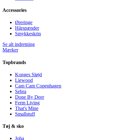
Accessories
Øreringe
Hårspænder
Smykkeskrin
Se alt indretning
Mærker
Topbrands
Konges Sløjd
Liewood
Cam Cam Copenhagen
Sebra
Done By Deer
Ferm Living
That's Mine
Smallstuff
Tøj & sko
Joha