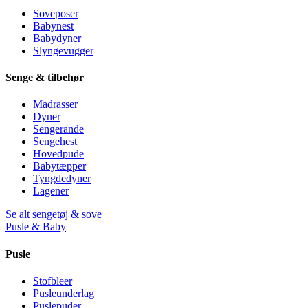
Soveposer
Babynest
Babydyner
Slyngevugger
Senge & tilbehør
Madrasser
Dyner
Sengerande
Sengehest
Hovedpude
Babytæpper
Tyngdedyner
Lagener
Se alt sengetøj & sove
Pusle & Baby
Pusle
Stofbleer
Pusleunderlag
Puslepuder