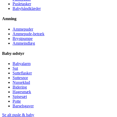
Pusletasker
Babyhåndklæder
Amning
Ammepuder
Ammepude-betræk
Brystpumpe
Ammeindlæg
Baby-udstyr
Babyalarm
Sut
Sutteflasker
Suttesnor
Nusseklud
Bidering
Hagesmæk
Spisesæt
Potte
Barselsgaver
Se alt pusle & baby