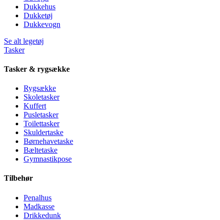
Dukkehus
Dukketøj
Dukkevogn
Se alt legetøj
Tasker
Tasker & rygsække
Rygsække
Skoletasker
Kuffert
Pusletasker
Toilettasker
Skuldertaske
Børnehavetaske
Bæltetaske
Gymnastikpose
Tilbehør
Penalhus
Madkasse
Drikkedunk