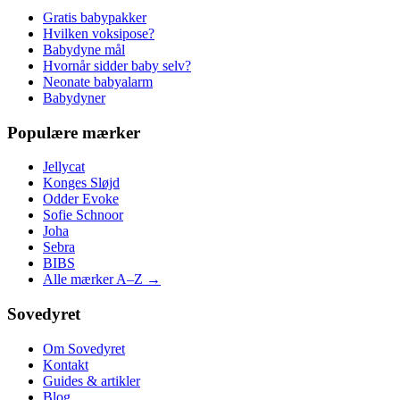
Gratis babypakker
Hvilken voksipose?
Babydyne mål
Hvornår sidder baby selv?
Neonate babyalarm
Babydyner
Populære mærker
Jellycat
Konges Sløjd
Odder Evoke
Sofie Schnoor
Joha
Sebra
BIBS
Alle mærker A–Z →
Sovedyret
Om Sovedyret
Kontakt
Guides & artikler
Blog