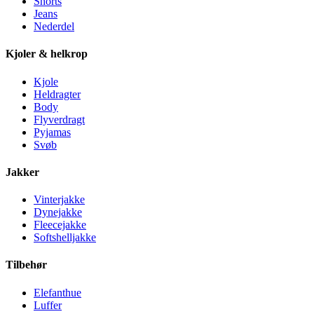
Shorts
Jeans
Nederdel
Kjoler & helkrop
Kjole
Heldragter
Body
Flyverdragt
Pyjamas
Svøb
Jakker
Vinterjakke
Dynejakke
Fleecejakke
Softshelljakke
Tilbehør
Elefanthue
Luffer