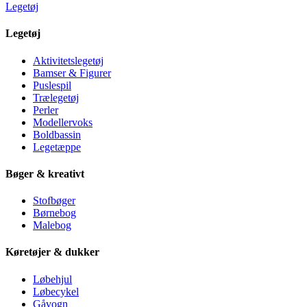
Legetøj
Legetøj
Aktivitetslegetøj
Bamser & Figurer
Puslespil
Trælegetøj
Perler
Modellervoks
Boldbassin
Legetæppe
Bøger & kreativt
Stofbøger
Børnebog
Malebog
Køretøjer & dukker
Løbehjul
Løbecykel
Gåvogn