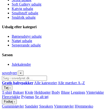
Soft Gallery udsalg
Katvig udsalg
Smallstuff udsalg
Småfolk udsalg
Udsalg efter kategori
Børneudstyr udsalg
Nattøj udsalg
Sengerande udsalg
Sæson
Julekalendre
sove
dyret
×
Gratis babypakker
Alle kategorier
Alle mærker A–Z
Tøj
›
T-shirt
Bukser
Kjole
Heldragter
Body
Bluse
Leggings
Vinterjakke
Fleecejakke
Pyjamas
Se alt tøj
Fodtøj
›
Gummistøvler
Sandaler
Sneakers
Vinterstøvler
Hjemmesko