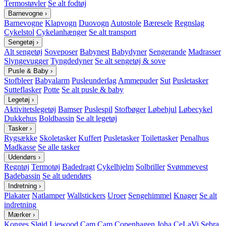
Termostøvler
Se alt fodtøj
Barnevogne
›
Barnevogne
Klapvogn
Duovogn
Autostole
Bæresele
Regnslag
Cykelstol
Cykelanhænger
Se alt transport
Sengetøj
›
Alt sengetøj
Soveposer
Babynest
Babydyner
Sengerande
Madrasser
Slyngevugger
Tyngdedyner
Se alt sengetøj & sove
Pusle & Baby
›
Stofbleer
Babyalarm
Pusleunderlag
Ammepuder
Sut
Pusletasker
Sutteflasker
Potte
Se alt pusle & baby
Legetøj
›
Aktivitetslegetøj
Bamser
Puslespil
Stofbøger
Løbehjul
Løbecykel
Dukkehus
Boldbassin
Se alt legetøj
Tasker
›
Rygsække
Skoletasker
Kuffert
Pusletasker
Toilettasker
Penalhus
Madkasse
Se alle tasker
Udendørs
›
Regntøj
Termotøj
Badedragt
Cykelhjelm
Solbriller
Svømmevest
Badebassin
Se alt udendørs
Indretning
›
Plakater
Natlamper
Wallstickers
Uroer
Sengehimmel
Knager
Se alt
indretning
Mærker
›
Konges Sløjd
Liewood
Cam Cam Copenhagen
Joha
CeLaVi
Sebra