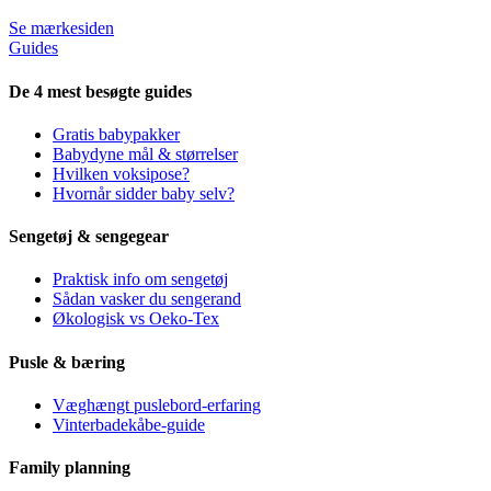
Se mærkesiden
Guides
De 4 mest besøgte guides
Gratis babypakker
Babydyne mål & størrelser
Hvilken voksipose?
Hvornår sidder baby selv?
Sengetøj & sengegear
Praktisk info om sengetøj
Sådan vasker du sengerand
Økologisk vs Oeko-Tex
Pusle & bæring
Væghængt puslebord-erfaring
Vinterbadekåbe-guide
Family planning