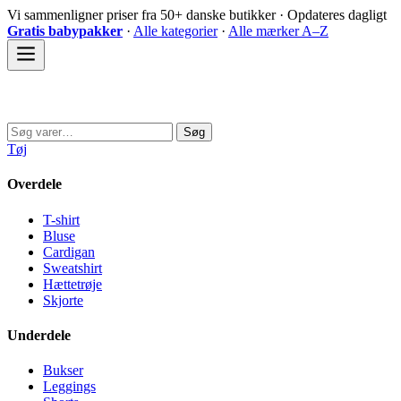
Spring
Vi sammenligner priser fra 50+ danske butikker · Opdateres dagligt
til
Gratis babypakker
·
Alle kategorier
·
Alle mærker A–Z
indhold
Sovedyret
Søg
Søg
efter:
Tøj
Overdele
T-shirt
Bluse
Cardigan
Sweatshirt
Hættetrøje
Skjorte
Underdele
Bukser
Leggings