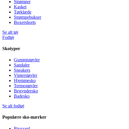
Strømper
Kasket
Tørklæde
Strømpebukser
Boxershorts
Se alt tøj
Fodtøj
Skotyper
Gummistøvler
Sandaler
Sneakers
Vinterstøvler
Hjemmesko
Termostøvler
Begyndersko
Badesko
Se alt fodtøj
Populære sko-mærker
Bisgaard