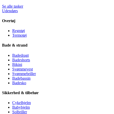
Se alle tasker
Udendørs
Overtøj
Regntøj
Termotøj
Bade & strand
Badedragt
Badeshorts
Bikini
Svømmevest
Svømmebriller
Badebassin
Badesko
Sikkerhed & tilbehør
Cykelhjelm
Babyhjelm
Solbriller