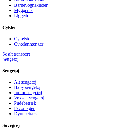
Barnevognskæder
Myggenet
Liggedel
Cykler
Cykelstol
Cykelanhænger
Se alt transport
Sengetøj
Sengetøj
Alt sengetøj
Baby sengetøj
Junior sengetøj
Voksen sengetøj
Pudebetræk
Faconlagen
Dynebetræk
Sovegrej