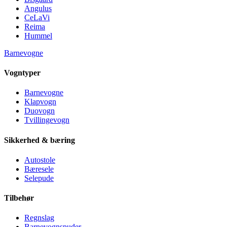
Angulus
CeLaVi
Reima
Hummel
Barnevogne
Vogntyper
Barnevogne
Klapvogn
Duovogn
Tvillingevogn
Sikkerhed & bæring
Autostole
Bæresele
Selepude
Tilbehør
Regnslag
Barnevognspuder