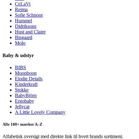
CeLaVi
Reima
Sofie Schnoor
Hummel
Didriksons
Hust and Claire
Bisgaard
Molo
Baby & udstyr
BIBS
Moonboon
Elodie Details
Kinderkraft
Stokke
BabyBjörn
Ergobaby
Jellycat
A Little Lovely Company
Alle 100+ mærker A–Z
Alfabetisk oversigt med direkte link til hvert brands sortiment.