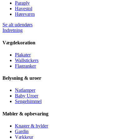
Paraply
Havestol
Høreværn
Se alt udendørs
Indretning
Vægdekoration
Plakater
Wallstickers
Flagranker
Belysning & uroer
Natlamper
Baby Uroer
Sengehimmel
Møbler & opbevaring
Knager & hylder
Gardin
Vækkeur