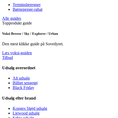
Terminsberegner
Børnepenge-rabat
Alle guides
Topprodukt guide
Voksi Breeze / Sky / Explorer / Urban
Den mest klikke guide på Sovedyret.
Læs voksi-guiden
Tilbud
Udsalg overordnet
Alt udsalg
Billigt sengetøj
Black Friday
Udsalg efter brand
Konges Sløjd udsalg
Liewood udsalg
Sebra udsalg