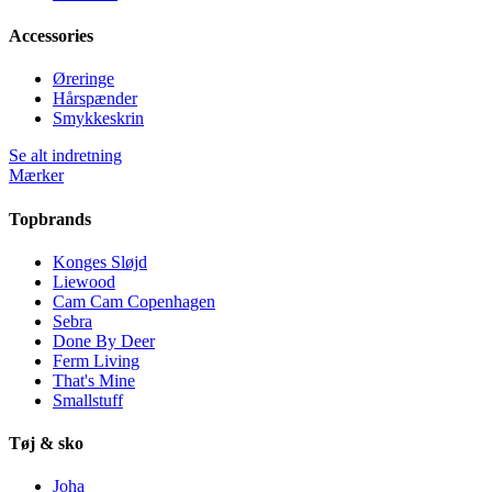
Accessories
Øreringe
Hårspænder
Smykkeskrin
Se alt indretning
Mærker
Topbrands
Konges Sløjd
Liewood
Cam Cam Copenhagen
Sebra
Done By Deer
Ferm Living
That's Mine
Smallstuff
Tøj & sko
Joha