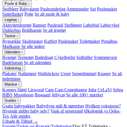
Pusle & Baby
›
Stofbleer
Babyalarm
Pusleunderlag
Ammepuder
Sut
Pusletasker
Sutteflasker
Potte
Se alt pusle & baby
Legetøj
›
Aktivitetslegetøj
Bamser
Puslespil
Stofbøger
Løbehjul
Løbecykel
Dukkehus
Boldbassin
Se alt legetøj
Tasker
›
Rygsække
Skoletasker
Kuffert
Pusletasker
Toilettasker
Penalhus
Madkasse
Se alle tasker
Udendørs
›
Regntøj
Termotøj
Badedragt
Cykelhjelm
Solbriller
Svømmevest
Badebassin
Se alt udendørs
Indretning
›
Plakater
Natlamper
Wallstickers
Uroer
Sengehimmel
Knager
Se alt
indretning
Mærker
›
Konges Sløjd
Liewood
Cam Cam Copenhagen
Joha
CeLaVi
Sebra
BIBS
Moonboon
Bisgaard
Jellycat
Se alle 100+ mærker
Guides
›
Gratis babypakker
Babydyne mål & størrelser
Hvilken voksipose?
Hvornår sidder baby selv?
Vask af sengerand
Økologisk vs Oeko-
Tex
Alle guides
Udsalg & Tilbud →
Forside
/
Tasker og Rygsæk
/
Toilettasker
/
Day ET Toilettaske –