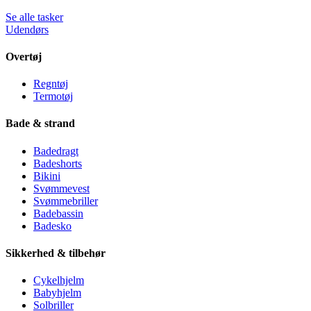
Se alle tasker
Udendørs
Overtøj
Regntøj
Termotøj
Bade & strand
Badedragt
Badeshorts
Bikini
Svømmevest
Svømmebriller
Badebassin
Badesko
Sikkerhed & tilbehør
Cykelhjelm
Babyhjelm
Solbriller