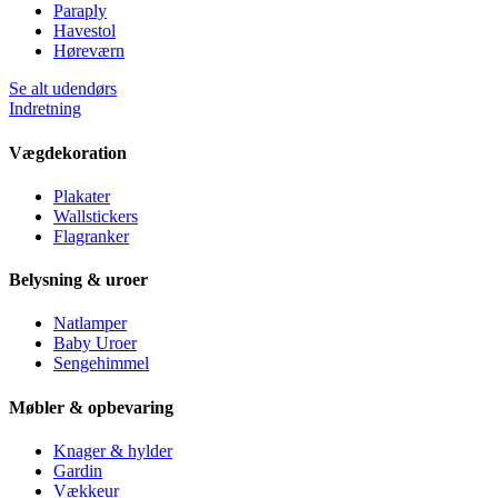
Paraply
Havestol
Høreværn
Se alt udendørs
Indretning
Vægdekoration
Plakater
Wallstickers
Flagranker
Belysning & uroer
Natlamper
Baby Uroer
Sengehimmel
Møbler & opbevaring
Knager & hylder
Gardin
Vækkeur