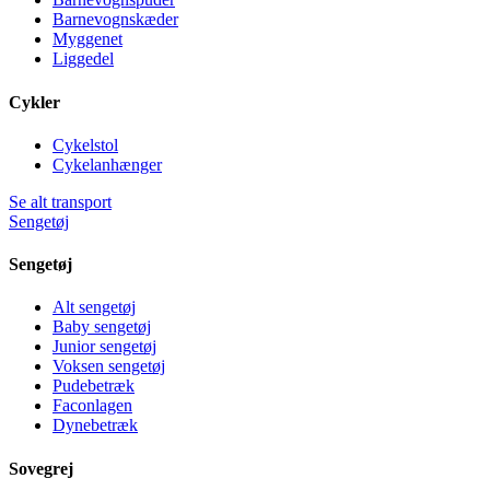
Barnevognskæder
Myggenet
Liggedel
Cykler
Cykelstol
Cykelanhænger
Se alt transport
Sengetøj
Sengetøj
Alt sengetøj
Baby sengetøj
Junior sengetøj
Voksen sengetøj
Pudebetræk
Faconlagen
Dynebetræk
Sovegrej