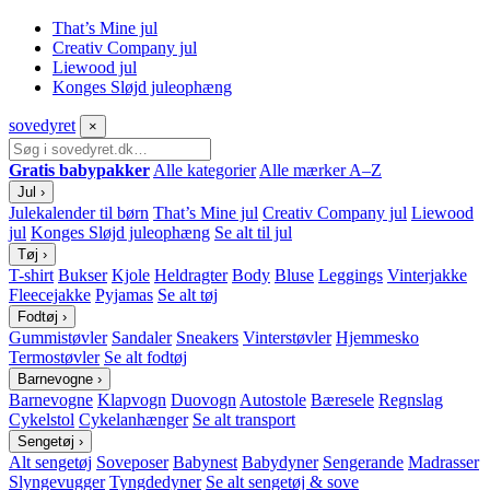
That’s Mine jul
Creativ Company jul
Liewood jul
Konges Sløjd juleophæng
sove
dyret
×
Gratis babypakker
Alle kategorier
Alle mærker A–Z
Jul
›
Julekalender til børn
That’s Mine jul
Creativ Company jul
Liewood
jul
Konges Sløjd juleophæng
Se alt til jul
Tøj
›
T-shirt
Bukser
Kjole
Heldragter
Body
Bluse
Leggings
Vinterjakke
Fleecejakke
Pyjamas
Se alt tøj
Fodtøj
›
Gummistøvler
Sandaler
Sneakers
Vinterstøvler
Hjemmesko
Termostøvler
Se alt fodtøj
Barnevogne
›
Barnevogne
Klapvogn
Duovogn
Autostole
Bæresele
Regnslag
Cykelstol
Cykelanhænger
Se alt transport
Sengetøj
›
Alt sengetøj
Soveposer
Babynest
Babydyner
Sengerande
Madrasser
Slyngevugger
Tyngdedyner
Se alt sengetøj & sove