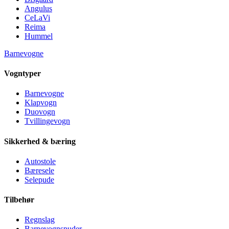
Angulus
CeLaVi
Reima
Hummel
Barnevogne
Vogntyper
Barnevogne
Klapvogn
Duovogn
Tvillingevogn
Sikkerhed & bæring
Autostole
Bæresele
Selepude
Tilbehør
Regnslag
Barnevognspuder