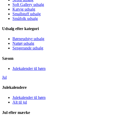
Soft Gallery udsalg
Katvig udsalg
Smallstuff udsalg
Småfolk udsalg
Udsalg efter kategori
Børneudstyr udsalg
Nattøj udsalg
Sengerande udsalg
Sæson
Julekalender til børn
Jul
Julekalendere
Julekalender til børn
Alt til jul
Jul efter mærke