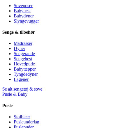
Soveposer
Babynest
Babydyner
Slyngevugger
Senge & tilbehør
Madrasser
Dyner
Sengerande
Sengehest
Hovedpude
Babytæpper
Tyngdedyner
Lagener
Se alt sengetøj & sove
Pusle & Baby
Pusle
Stofbleer
Pusleunderlag
Puslepuder