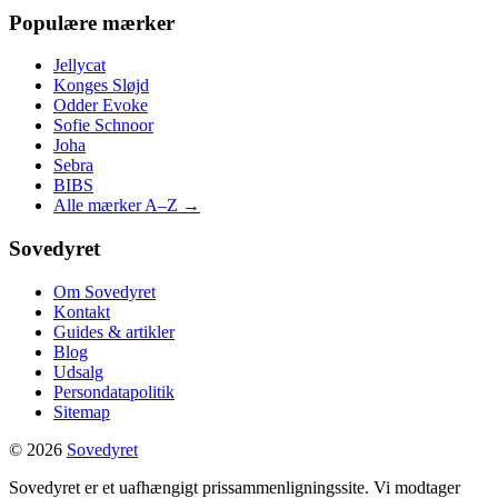
Populære mærker
Jellycat
Konges Sløjd
Odder Evoke
Sofie Schnoor
Joha
Sebra
BIBS
Alle mærker A–Z →
Sovedyret
Om Sovedyret
Kontakt
Guides & artikler
Blog
Udsalg
Persondatapolitik
Sitemap
© 2026
Sovedyret
Sovedyret er et uafhængigt prissammenligningssite. Vi modtager