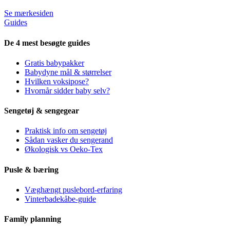
Se mærkesiden
Guides
De 4 mest besøgte guides
Gratis babypakker
Babydyne mål & størrelser
Hvilken voksipose?
Hvornår sidder baby selv?
Sengetøj & sengegear
Praktisk info om sengetøj
Sådan vasker du sengerand
Økologisk vs Oeko-Tex
Pusle & bæring
Væghængt puslebord-erfaring
Vinterbadekåbe-guide
Family planning