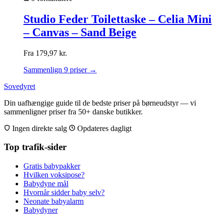
Studio Feder Toilettaske – Celia Mini
– Canvas – Sand Beige
Fra
179,97
kr.
Sammenlign 9 priser →
Sovedyret
Din uafhængige guide til de bedste priser på børneudstyr — vi
sammenligner priser fra 50+ danske butikker.
Ingen direkte salg
Opdateres dagligt
Top trafik-sider
Gratis babypakker
Hvilken voksipose?
Babydyne mål
Hvornår sidder baby selv?
Neonate babyalarm
Babydyner