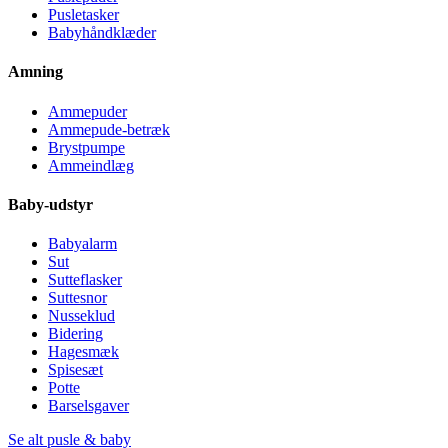
Pusletasker
Babyhåndklæder
Amning
Ammepuder
Ammepude-betræk
Brystpumpe
Ammeindlæg
Baby-udstyr
Babyalarm
Sut
Sutteflasker
Suttesnor
Nusseklud
Bidering
Hagesmæk
Spisesæt
Potte
Barselsgaver
Se alt pusle & baby