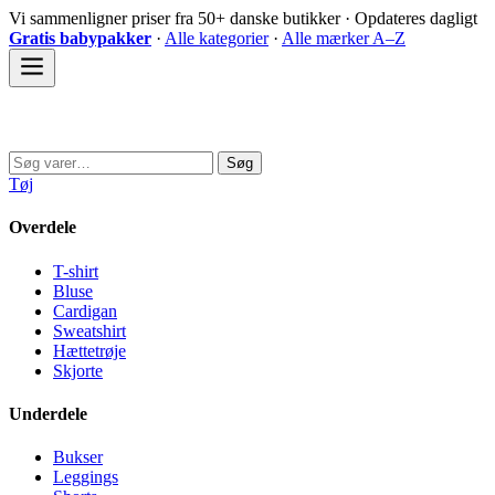
Spring
Vi sammenligner priser fra 50+ danske butikker · Opdateres dagligt
til
Gratis babypakker
·
Alle kategorier
·
Alle mærker A–Z
indhold
Sovedyret
Søg
Søg
efter:
Tøj
Overdele
T-shirt
Bluse
Cardigan
Sweatshirt
Hættetrøje
Skjorte
Underdele
Bukser
Leggings