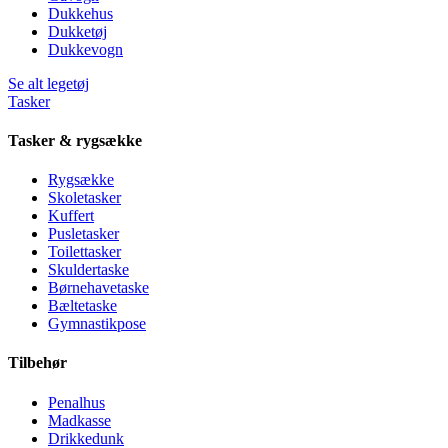
Dukkehus
Dukketøj
Dukkevogn
Se alt legetøj
Tasker
Tasker & rygsække
Rygsække
Skoletasker
Kuffert
Pusletasker
Toilettasker
Skuldertaske
Børnehavetaske
Bæltetaske
Gymnastikpose
Tilbehør
Penalhus
Madkasse
Drikkedunk