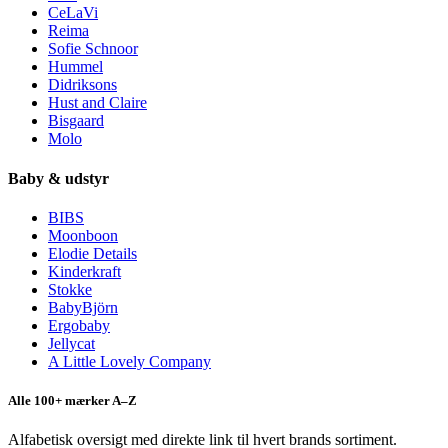
CeLaVi
Reima
Sofie Schnoor
Hummel
Didriksons
Hust and Claire
Bisgaard
Molo
Baby & udstyr
BIBS
Moonboon
Elodie Details
Kinderkraft
Stokke
BabyBjörn
Ergobaby
Jellycat
A Little Lovely Company
Alle 100+ mærker A–Z
Alfabetisk oversigt med direkte link til hvert brands sortiment.