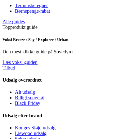
Terminsberegner
Børnepenge-rabat
Alle guides
Topprodukt guide
Voksi Breeze / Sky / Explorer / Urban
Den mest klikke guide på Sovedyret.
Læs voksi-guiden
Tilbud
Udsalg overordnet
Alt udsalg
Billigt sengetøj
Black Friday
Udsalg efter brand
Konges Sløjd udsalg
Liewood udsalg
Sebra udsalg