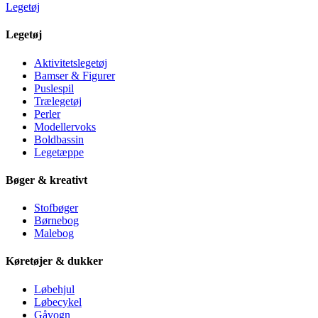
Legetøj
Legetøj
Aktivitetslegetøj
Bamser & Figurer
Puslespil
Trælegetøj
Perler
Modellervoks
Boldbassin
Legetæppe
Bøger & kreativt
Stofbøger
Børnebog
Malebog
Køretøjer & dukker
Løbehjul
Løbecykel
Gåvogn