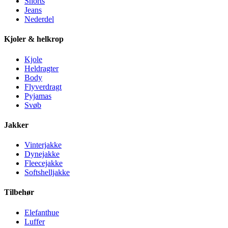
Shorts
Jeans
Nederdel
Kjoler & helkrop
Kjole
Heldragter
Body
Flyverdragt
Pyjamas
Svøb
Jakker
Vinterjakke
Dynejakke
Fleecejakke
Softshelljakke
Tilbehør
Elefanthue
Luffer