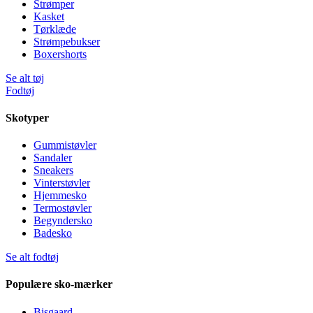
Strømper
Kasket
Tørklæde
Strømpebukser
Boxershorts
Se alt tøj
Fodtøj
Skotyper
Gummistøvler
Sandaler
Sneakers
Vinterstøvler
Hjemmesko
Termostøvler
Begyndersko
Badesko
Se alt fodtøj
Populære sko-mærker
Bisgaard