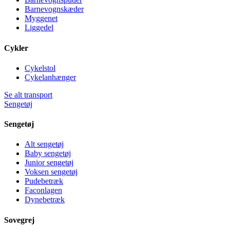
Barnevognskæder
Myggenet
Liggedel
Cykler
Cykelstol
Cykelanhænger
Se alt transport
Sengetøj
Sengetøj
Alt sengetøj
Baby sengetøj
Junior sengetøj
Voksen sengetøj
Pudebetræk
Faconlagen
Dynebetræk
Sovegrej