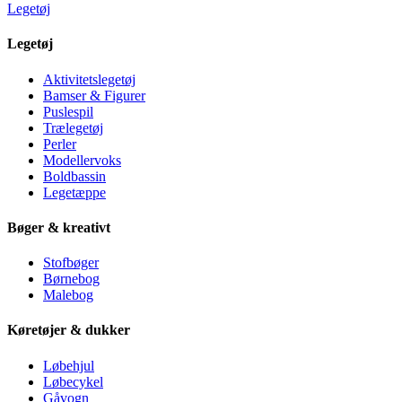
Legetøj
Legetøj
Aktivitetslegetøj
Bamser & Figurer
Puslespil
Trælegetøj
Perler
Modellervoks
Boldbassin
Legetæppe
Bøger & kreativt
Stofbøger
Børnebog
Malebog
Køretøjer & dukker
Løbehjul
Løbecykel
Gåvogn