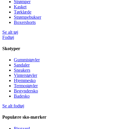
Strømper
Kasket
Tørklæde
Strømpebukser
Boxershorts
Se alt tøj
Fodtøj
Skotyper
Gummistøvler
Sandaler
Sneakers
Vinterstøvler
Hjemmesko
Termostøvler
Begyndersko
Badesko
Se alt fodtøj
Populære sko-mærker
Bisgaard