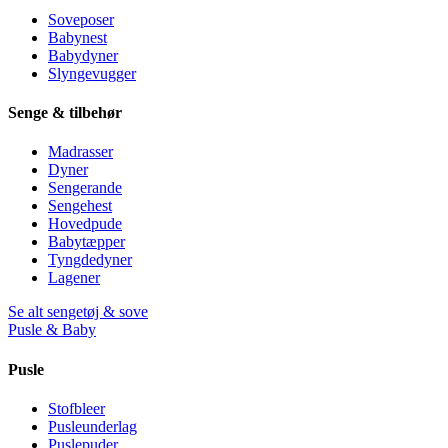
Soveposer
Babynest
Babydyner
Slyngevugger
Senge & tilbehør
Madrasser
Dyner
Sengerande
Sengehest
Hovedpude
Babytæpper
Tyngdedyner
Lagener
Se alt sengetøj & sove
Pusle & Baby
Pusle
Stofbleer
Pusleunderlag
Puslepuder