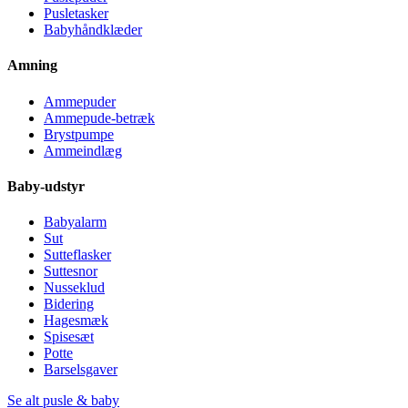
Pusletasker
Babyhåndklæder
Amning
Ammepuder
Ammepude-betræk
Brystpumpe
Ammeindlæg
Baby-udstyr
Babyalarm
Sut
Sutteflasker
Suttesnor
Nusseklud
Bidering
Hagesmæk
Spisesæt
Potte
Barselsgaver
Se alt pusle & baby