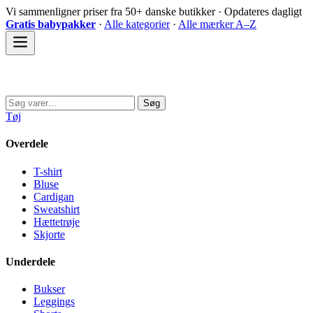
Spring
Vi sammenligner priser fra 50+ danske butikker · Opdateres dagligt
til
Gratis babypakker
·
Alle kategorier
·
Alle mærker A–Z
indhold
Sovedyret
Søg
Søg
efter:
Tøj
Overdele
T-shirt
Bluse
Cardigan
Sweatshirt
Hættetrøje
Skjorte
Underdele
Bukser
Leggings