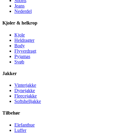
Shorts
Jeans
Nederdel
Kjoler & helkrop
Kjole
Heldragter
Body
Flyverdragt
Pyjamas
Svøb
Jakker
Vinterjakke
Dynejakke
Fleecejakke
Softshelljakke
Tilbehør
Elefanthue
Luffer