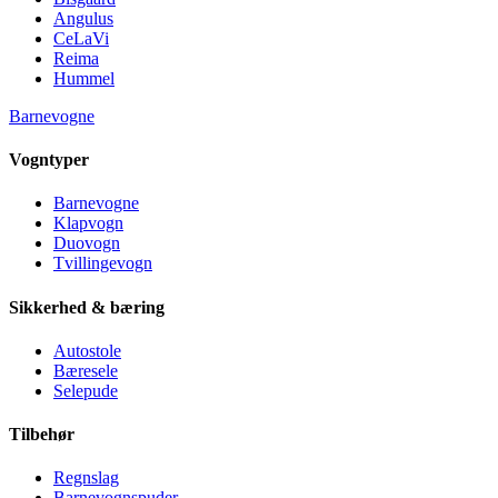
Angulus
CeLaVi
Reima
Hummel
Barnevogne
Vogntyper
Barnevogne
Klapvogn
Duovogn
Tvillingevogn
Sikkerhed & bæring
Autostole
Bæresele
Selepude
Tilbehør
Regnslag
Barnevognspuder