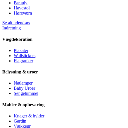
Paraply
Havestol
Høreværn
Se alt udendørs
Indretning
Vægdekoration
Plakater
Wallstickers
Flagranker
Belysning & uroer
Natlamper
Baby Uroer
Sengehimmel
Møbler & opbevaring
Knager & hylder
Gardin
Vækkeur