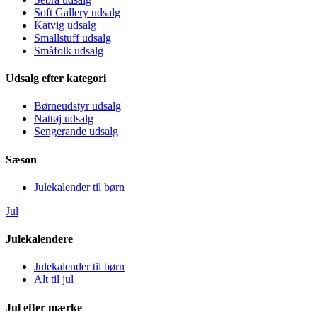
Soft Gallery udsalg
Katvig udsalg
Smallstuff udsalg
Småfolk udsalg
Udsalg efter kategori
Børneudstyr udsalg
Nattøj udsalg
Sengerande udsalg
Sæson
Julekalender til børn
Jul
Julekalendere
Julekalender til børn
Alt til jul
Jul efter mærke