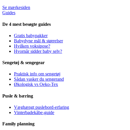
Se mærkesiden
Guides
De 4 mest besøgte guides
Gratis babypakker
Babydyne mål & størrelser
Hvilken voksipose?
Hvornår sidder baby selv?
Sengetøj & sengegear
Praktisk info om sengetøj
Sådan vasker du sengerand
Økologisk vs Oeko-Tex
Pusle & bæring
Væghængt puslebord-erfaring
Vinterbadekåbe-guide
Family planning