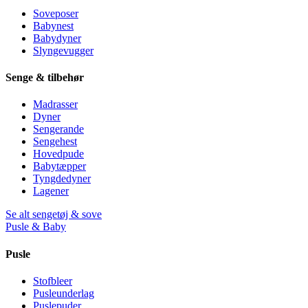
Soveposer
Babynest
Babydyner
Slyngevugger
Senge & tilbehør
Madrasser
Dyner
Sengerande
Sengehest
Hovedpude
Babytæpper
Tyngdedyner
Lagener
Se alt sengetøj & sove
Pusle & Baby
Pusle
Stofbleer
Pusleunderlag
Puslepuder