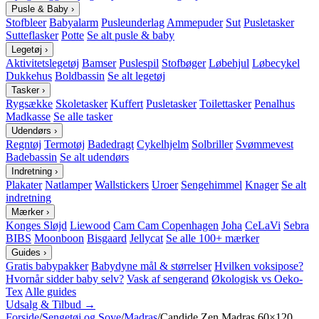
Pusle & Baby
›
Stofbleer
Babyalarm
Pusleunderlag
Ammepuder
Sut
Pusletasker
Sutteflasker
Potte
Se alt pusle & baby
Legetøj
›
Aktivitetslegetøj
Bamser
Puslespil
Stofbøger
Løbehjul
Løbecykel
Dukkehus
Boldbassin
Se alt legetøj
Tasker
›
Rygsække
Skoletasker
Kuffert
Pusletasker
Toilettasker
Penalhus
Madkasse
Se alle tasker
Udendørs
›
Regntøj
Termotøj
Badedragt
Cykelhjelm
Solbriller
Svømmevest
Badebassin
Se alt udendørs
Indretning
›
Plakater
Natlamper
Wallstickers
Uroer
Sengehimmel
Knager
Se alt
indretning
Mærker
›
Konges Sløjd
Liewood
Cam Cam Copenhagen
Joha
CeLaVi
Sebra
BIBS
Moonboon
Bisgaard
Jellycat
Se alle 100+ mærker
Guides
›
Gratis babypakker
Babydyne mål & størrelser
Hvilken voksipose?
Hvornår sidder baby selv?
Vask af sengerand
Økologisk vs Oeko-
Tex
Alle guides
Udsalg & Tilbud →
Forside
/
Sengetøj og Sove
/
Madras
/
Candide Zen Madras 60×120,