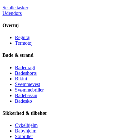
Se alle tasker
Udendørs
Overtøj
Regntøj
Termotøj
Bade & strand
Badedragt
Badeshorts
Bikini
Svømmevest
Svømmebriller
Badebassin
Badesko
Sikkerhed & tilbehør
Cykelhjelm
Babyhjelm
Solbriller