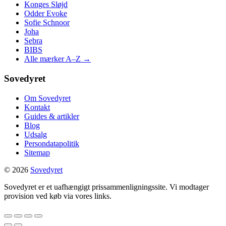
Konges Sløjd
Odder Evoke
Sofie Schnoor
Joha
Sebra
BIBS
Alle mærker A–Z →
Sovedyret
Om Sovedyret
Kontakt
Guides & artikler
Blog
Udsalg
Persondatapolitik
Sitemap
© 2026
Sovedyret
Sovedyret er et uafhængigt prissammenligningssite. Vi modtager
provision ved køb via vores links.