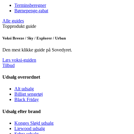
Terminsberegner
Børnepenge-rabat
Alle guides
Topprodukt guide
Voksi Breeze / Sky / Explorer / Urban
Den mest klikke guide på Sovedyret.
Læs voksi-guiden
Tilbud
Udsalg overordnet
Alt udsalg
Billigt sengetøj
Black Friday
Udsalg efter brand
Konges Sløjd udsalg
Liewood udsalg
Sebra udsalg