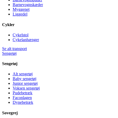
Barnevognskæder
Myggenet
Liggedel
Cykler
Cykelstol
Cykelanhænger
Se alt transport
Sengetøj
Sengetøj
Alt sengetøj
Baby sengetøj
Junior sengetøj
Voksen sengetøj
Pudebetræk
Faconlagen
Dynebetræk
Sovegrej