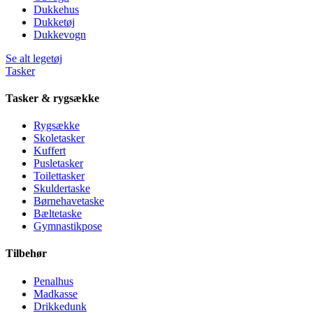
Dukkehus
Dukketøj
Dukkevogn
Se alt legetøj
Tasker
Tasker & rygsække
Rygsække
Skoletasker
Kuffert
Pusletasker
Toilettasker
Skuldertaske
Børnehavetaske
Bæltetaske
Gymnastikpose
Tilbehør
Penalhus
Madkasse
Drikkedunk