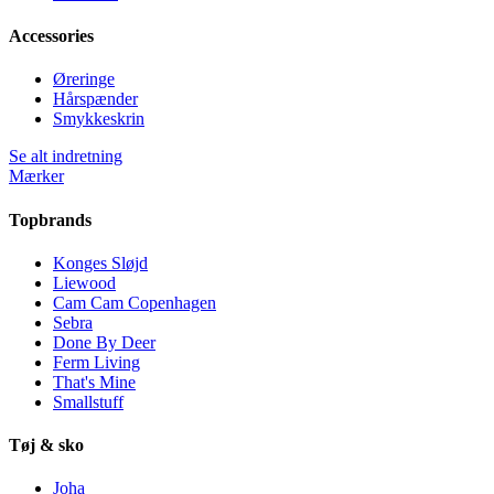
Accessories
Øreringe
Hårspænder
Smykkeskrin
Se alt indretning
Mærker
Topbrands
Konges Sløjd
Liewood
Cam Cam Copenhagen
Sebra
Done By Deer
Ferm Living
That's Mine
Smallstuff
Tøj & sko
Joha