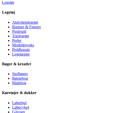
Legetøj
Legetøj
Aktivitetslegetøj
Bamser & Figurer
Puslespil
Trælegetøj
Perler
Modellervoks
Boldbassin
Legetæppe
Bøger & kreativt
Stofbøger
Børnebog
Malebog
Køretøjer & dukker
Løbehjul
Løbecykel
Gåvogn