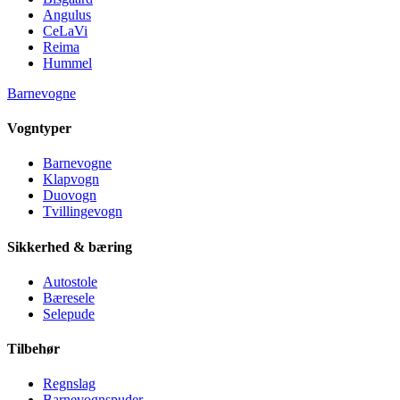
Angulus
CeLaVi
Reima
Hummel
Barnevogne
Vogntyper
Barnevogne
Klapvogn
Duovogn
Tvillingevogn
Sikkerhed & bæring
Autostole
Bæresele
Selepude
Tilbehør
Regnslag
Barnevognspuder