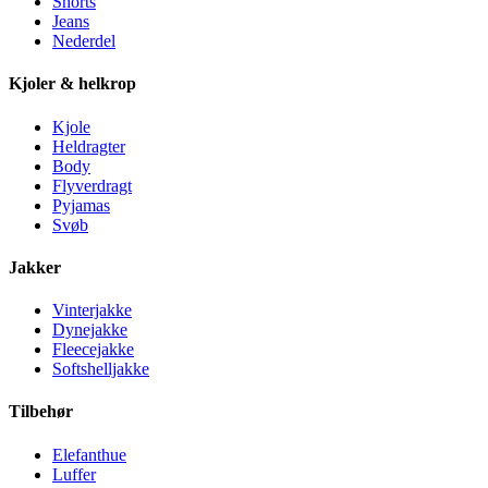
Shorts
Jeans
Nederdel
Kjoler & helkrop
Kjole
Heldragter
Body
Flyverdragt
Pyjamas
Svøb
Jakker
Vinterjakke
Dynejakke
Fleecejakke
Softshelljakke
Tilbehør
Elefanthue
Luffer