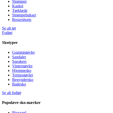
Strømper
Kasket
Tørklæde
Strømpebukser
Boxershorts
Se alt tøj
Fodtøj
Skotyper
Gummistøvler
Sandaler
Sneakers
Vinterstøvler
Hjemmesko
Termostøvler
Begyndersko
Badesko
Se alt fodtøj
Populære sko-mærker
Bisgaard