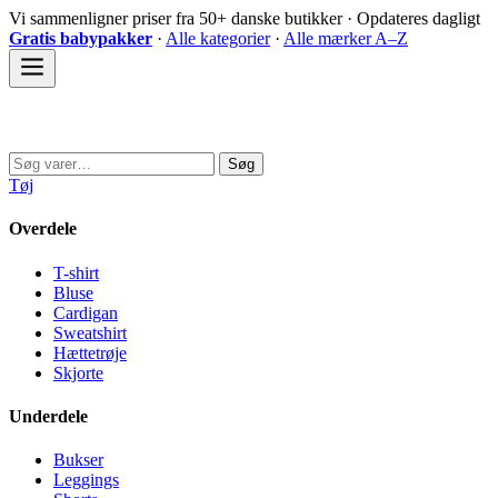
Spring
Vi sammenligner priser fra 50+ danske butikker · Opdateres dagligt
til
Gratis babypakker
·
Alle kategorier
·
Alle mærker A–Z
indhold
Sovedyret
Søg
Søg
efter:
Tøj
Overdele
T-shirt
Bluse
Cardigan
Sweatshirt
Hættetrøje
Skjorte
Underdele
Bukser
Leggings