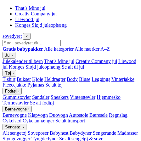
That’s Mine jul
Creativ Company jul
Liewood jul
Konges Sløjd juleophæng
sove
dyret
×
Gratis babypakker
Alle kategorier
Alle mærker A–Z
Jul
›
Julekalender til børn
That’s Mine jul
Creativ Company jul
Liewood
jul
Konges Sløjd juleophæng
Se alt til jul
Tøj
›
T-shirt
Bukser
Kjole
Heldragter
Body
Bluse
Leggings
Vinterjakke
Fleecejakke
Pyjamas
Se alt tøj
Fodtøj
›
Gummistøvler
Sandaler
Sneakers
Vinterstøvler
Hjemmesko
Termostøvler
Se alt fodtøj
Barnevogne
›
Barnevogne
Klapvogn
Duovogn
Autostole
Bæresele
Regnslag
Cykelstol
Cykelanhænger
Se alt transport
Sengetøj
›
Alt sengetøj
Soveposer
Babynest
Babydyner
Sengerande
Madrasser
Slyngevugger
Tyngdedyner
Se alt sengetøj & sove