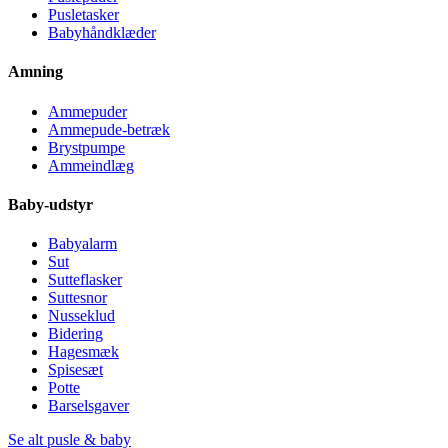
Pusletasker
Babyhåndklæder
Amning
Ammepuder
Ammepude-betræk
Brystpumpe
Ammeindlæg
Baby-udstyr
Babyalarm
Sut
Sutteflasker
Suttesnor
Nusseklud
Bidering
Hagesmæk
Spisesæt
Potte
Barselsgaver
Se alt pusle & baby