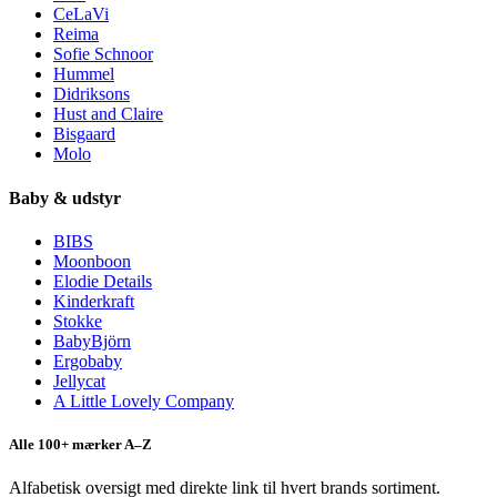
CeLaVi
Reima
Sofie Schnoor
Hummel
Didriksons
Hust and Claire
Bisgaard
Molo
Baby & udstyr
BIBS
Moonboon
Elodie Details
Kinderkraft
Stokke
BabyBjörn
Ergobaby
Jellycat
A Little Lovely Company
Alle 100+ mærker A–Z
Alfabetisk oversigt med direkte link til hvert brands sortiment.