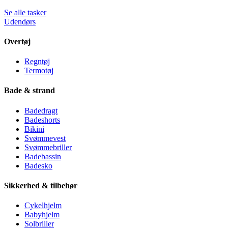
Se alle tasker
Udendørs
Overtøj
Regntøj
Termotøj
Bade & strand
Badedragt
Badeshorts
Bikini
Svømmevest
Svømmebriller
Badebassin
Badesko
Sikkerhed & tilbehør
Cykelhjelm
Babyhjelm
Solbriller