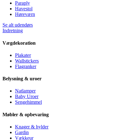
Paraply
Havestol
Høreværn
Se alt udendørs
Indretning
Vægdekoration
Plakater
Wallstickers
Flagranker
Belysning & uroer
Natlamper
Baby Uroer
Sengehimmel
Møbler & opbevaring
Knager & hylder
Gardin
Vækkeur