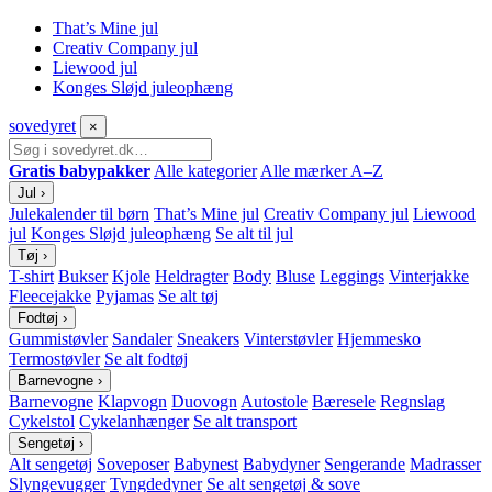
That’s Mine jul
Creativ Company jul
Liewood jul
Konges Sløjd juleophæng
sove
dyret
×
Gratis babypakker
Alle kategorier
Alle mærker A–Z
Jul
›
Julekalender til børn
That’s Mine jul
Creativ Company jul
Liewood
jul
Konges Sløjd juleophæng
Se alt til jul
Tøj
›
T-shirt
Bukser
Kjole
Heldragter
Body
Bluse
Leggings
Vinterjakke
Fleecejakke
Pyjamas
Se alt tøj
Fodtøj
›
Gummistøvler
Sandaler
Sneakers
Vinterstøvler
Hjemmesko
Termostøvler
Se alt fodtøj
Barnevogne
›
Barnevogne
Klapvogn
Duovogn
Autostole
Bæresele
Regnslag
Cykelstol
Cykelanhænger
Se alt transport
Sengetøj
›
Alt sengetøj
Soveposer
Babynest
Babydyner
Sengerande
Madrasser
Slyngevugger
Tyngdedyner
Se alt sengetøj & sove