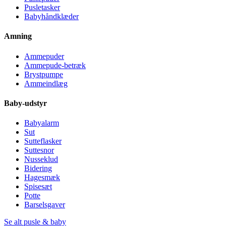
Pusletasker
Babyhåndklæder
Amning
Ammepuder
Ammepude-betræk
Brystpumpe
Ammeindlæg
Baby-udstyr
Babyalarm
Sut
Sutteflasker
Suttesnor
Nusseklud
Bidering
Hagesmæk
Spisesæt
Potte
Barselsgaver
Se alt pusle & baby