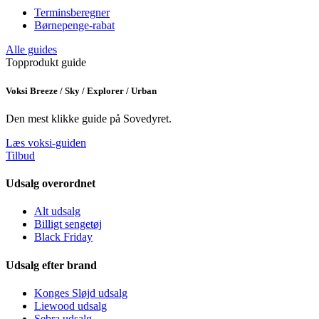
Terminsberegner
Børnepenge-rabat
Alle guides
Topprodukt guide
Voksi Breeze / Sky / Explorer / Urban
Den mest klikke guide på Sovedyret.
Læs voksi-guiden
Tilbud
Udsalg overordnet
Alt udsalg
Billigt sengetøj
Black Friday
Udsalg efter brand
Konges Sløjd udsalg
Liewood udsalg
Sebra udsalg