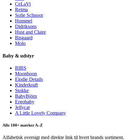
CeLaVi
Reima
Sofie Schnoor
Hummel
Didriksons
Hust and Claire
Bisgaard
Molo
Baby & udstyr
BIBS
Moonboon
Elodie Details
Kinderkraft
Stokke
BabyBjörn
Ergobaby
Jellycat
A Little Lovely Company
Alle 100+ mærker A–Z
Alfabetisk oversigt med direkte link til hvert brands sortiment.