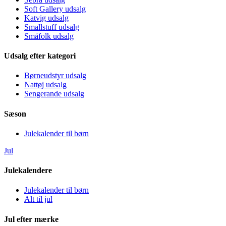
Soft Gallery udsalg
Katvig udsalg
Smallstuff udsalg
Småfolk udsalg
Udsalg efter kategori
Børneudstyr udsalg
Nattøj udsalg
Sengerande udsalg
Sæson
Julekalender til børn
Jul
Julekalendere
Julekalender til børn
Alt til jul
Jul efter mærke