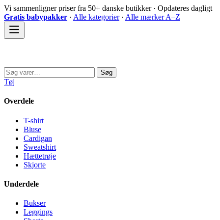
Spring
Vi sammenligner priser fra 50+ danske butikker · Opdateres dagligt
til
Gratis babypakker
·
Alle kategorier
·
Alle mærker A–Z
indhold
Sovedyret
Søg
Søg
efter:
Tøj
Overdele
T-shirt
Bluse
Cardigan
Sweatshirt
Hættetrøje
Skjorte
Underdele
Bukser
Leggings