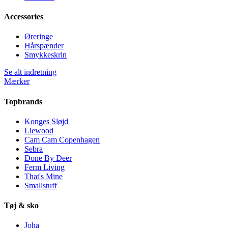
Accessories
Øreringe
Hårspænder
Smykkeskrin
Se alt indretning
Mærker
Topbrands
Konges Sløjd
Liewood
Cam Cam Copenhagen
Sebra
Done By Deer
Ferm Living
That's Mine
Smallstuff
Tøj & sko
Joha