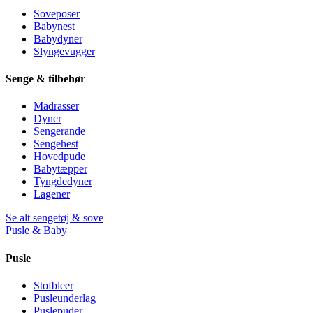
Soveposer
Babynest
Babydyner
Slyngevugger
Senge & tilbehør
Madrasser
Dyner
Sengerande
Sengehest
Hovedpude
Babytæpper
Tyngdedyner
Lagener
Se alt sengetøj & sove
Pusle & Baby
Pusle
Stofbleer
Pusleunderlag
Puslepuder