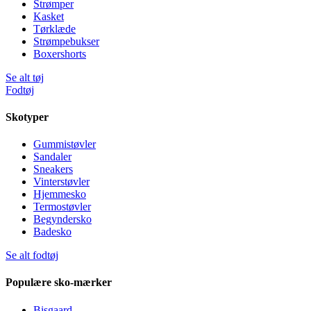
Strømper
Kasket
Tørklæde
Strømpebukser
Boxershorts
Se alt tøj
Fodtøj
Skotyper
Gummistøvler
Sandaler
Sneakers
Vinterstøvler
Hjemmesko
Termostøvler
Begyndersko
Badesko
Se alt fodtøj
Populære sko-mærker
Bisgaard