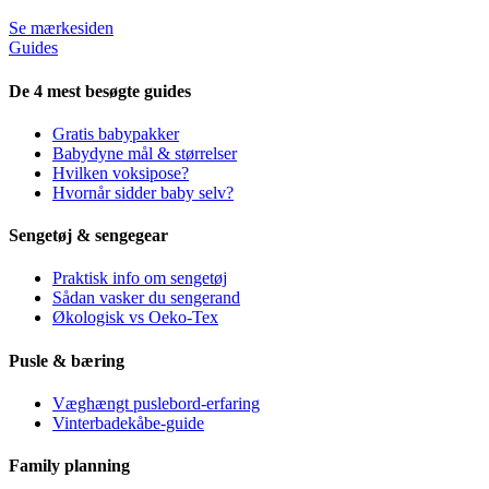
Se mærkesiden
Guides
De 4 mest besøgte guides
Gratis babypakker
Babydyne mål & størrelser
Hvilken voksipose?
Hvornår sidder baby selv?
Sengetøj & sengegear
Praktisk info om sengetøj
Sådan vasker du sengerand
Økologisk vs Oeko-Tex
Pusle & bæring
Væghængt puslebord-erfaring
Vinterbadekåbe-guide
Family planning