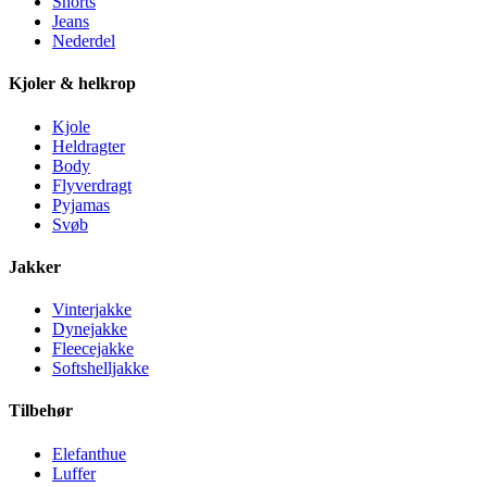
Shorts
Jeans
Nederdel
Kjoler & helkrop
Kjole
Heldragter
Body
Flyverdragt
Pyjamas
Svøb
Jakker
Vinterjakke
Dynejakke
Fleecejakke
Softshelljakke
Tilbehør
Elefanthue
Luffer