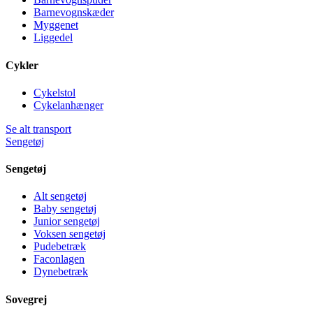
Barnevognskæder
Myggenet
Liggedel
Cykler
Cykelstol
Cykelanhænger
Se alt transport
Sengetøj
Sengetøj
Alt sengetøj
Baby sengetøj
Junior sengetøj
Voksen sengetøj
Pudebetræk
Faconlagen
Dynebetræk
Sovegrej