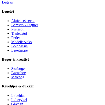
Legetøj
Legetøj
Aktivitetslegetøj
Bamser & Figurer
Puslespil
Trælegetøj
Perler
Modellervoks
Boldbassin
Legetæppe
Bøger & kreativt
Stofbøger
Børnebog
Malebog
Køretøjer & dukker
Løbehjul
Løbecykel
Gåvogn