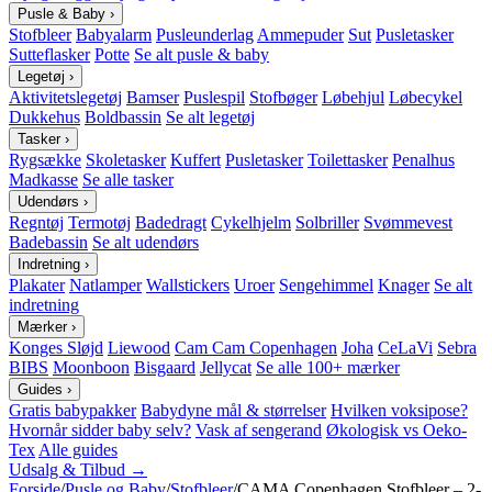
Pusle & Baby
›
Stofbleer
Babyalarm
Pusleunderlag
Ammepuder
Sut
Pusletasker
Sutteflasker
Potte
Se alt pusle & baby
Legetøj
›
Aktivitetslegetøj
Bamser
Puslespil
Stofbøger
Løbehjul
Løbecykel
Dukkehus
Boldbassin
Se alt legetøj
Tasker
›
Rygsække
Skoletasker
Kuffert
Pusletasker
Toilettasker
Penalhus
Madkasse
Se alle tasker
Udendørs
›
Regntøj
Termotøj
Badedragt
Cykelhjelm
Solbriller
Svømmevest
Badebassin
Se alt udendørs
Indretning
›
Plakater
Natlamper
Wallstickers
Uroer
Sengehimmel
Knager
Se alt
indretning
Mærker
›
Konges Sløjd
Liewood
Cam Cam Copenhagen
Joha
CeLaVi
Sebra
BIBS
Moonboon
Bisgaard
Jellycat
Se alle 100+ mærker
Guides
›
Gratis babypakker
Babydyne mål & størrelser
Hvilken voksipose?
Hvornår sidder baby selv?
Vask af sengerand
Økologisk vs Oeko-
Tex
Alle guides
Udsalg & Tilbud →
Forside
/
Pusle og Baby
/
Stofbleer
/
CAMA Copenhagen Stofbleer – 2-