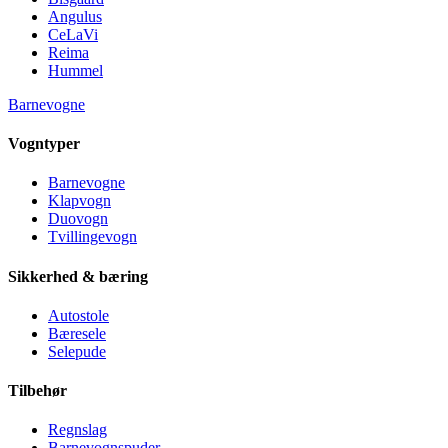
Angulus
CeLaVi
Reima
Hummel
Barnevogne
Vogntyper
Barnevogne
Klapvogn
Duovogn
Tvillingevogn
Sikkerhed & bæring
Autostole
Bæresele
Selepude
Tilbehør
Regnslag
Barnevognspuder