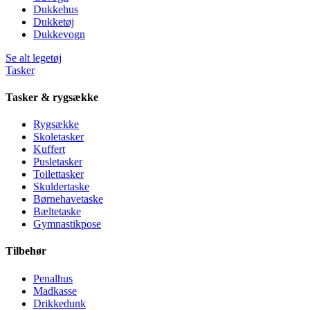
Dukkehus
Dukketøj
Dukkevogn
Se alt legetøj
Tasker
Tasker & rygsække
Rygsække
Skoletasker
Kuffert
Pusletasker
Toilettasker
Skuldertaske
Børnehavetaske
Bæltetaske
Gymnastikpose
Tilbehør
Penalhus
Madkasse
Drikkedunk