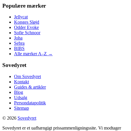
Populære mærker
Jellycat
Konges Sløjd
Odder Evoke
Sofie Schnoor
Joha
Sebra
BIBS
Alle mærker A–Z →
Sovedyret
Om Sovedyret
Kontakt
Guides & artikler
Blog
Udsalg
Persondatapolitik
Sitemap
© 2026
Sovedyret
Sovedyret er et uafhængigt prissammenligningssite. Vi modtager