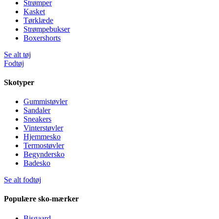
Strømper
Kasket
Tørklæde
Strømpebukser
Boxershorts
Se alt tøj
Fodtøj
Skotyper
Gummistøvler
Sandaler
Sneakers
Vinterstøvler
Hjemmesko
Termostøvler
Begyndersko
Badesko
Se alt fodtøj
Populære sko-mærker
Bisgaard