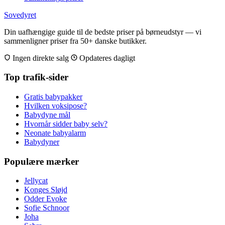
Sovedyret
Din uafhængige guide til de bedste priser på børneudstyr — vi
sammenligner priser fra 50+ danske butikker.
Ingen direkte salg
Opdateres dagligt
Top trafik-sider
Gratis babypakker
Hvilken voksipose?
Babydyne mål
Hvornår sidder baby selv?
Neonate babyalarm
Babydyner
Populære mærker
Jellycat
Konges Sløjd
Odder Evoke
Sofie Schnoor
Joha