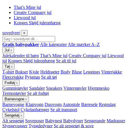
That’s Mine jul
Creativ Company jul
Liewood jul
Konges Sløjd juleophæng
sove
dyret
×
Gratis babypakker
Alle kategorier
Alle mærker A–Z
Jul
›
Julekalender til børn
That’s Mine jul
Creativ Company jul
Liewood
jul
Konges Sløjd juleophæng
Se alt til jul
Tøj
›
T-shirt
Bukser
Kjole
Heldragter
Body
Bluse
Leggings
Vinterjakke
Fleecejakke
Pyjamas
Se alt tøj
Fodtøj
›
Gummistøvler
Sandaler
Sneakers
Vinterstøvler
Hjemmesko
Termostøvler
Se alt fodtøj
Barnevogne
›
Barnevogne
Klapvogn
Duovogn
Autostole
Bæresele
Regnslag
Cykelstol
Cykelanhænger
Se alt transport
Sengetøj
›
Alt sengetøj
Soveposer
Babynest
Babydyner
Sengerande
Madrasser
Slyngevugger
Tyngdedyner
Se alt sengetøj & sove