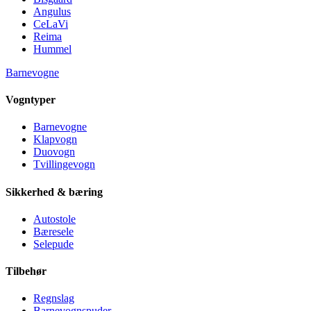
Angulus
CeLaVi
Reima
Hummel
Barnevogne
Vogntyper
Barnevogne
Klapvogn
Duovogn
Tvillingevogn
Sikkerhed & bæring
Autostole
Bæresele
Selepude
Tilbehør
Regnslag
Barnevognspuder