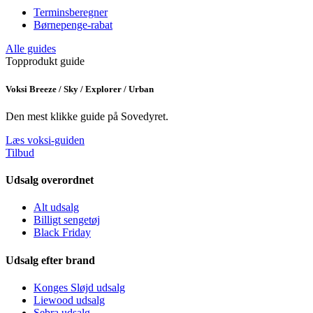
Terminsberegner
Børnepenge-rabat
Alle guides
Topprodukt guide
Voksi Breeze / Sky / Explorer / Urban
Den mest klikke guide på Sovedyret.
Læs voksi-guiden
Tilbud
Udsalg overordnet
Alt udsalg
Billigt sengetøj
Black Friday
Udsalg efter brand
Konges Sløjd udsalg
Liewood udsalg
Sebra udsalg