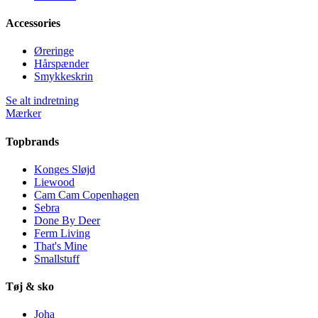
Accessories
Øreringe
Hårspænder
Smykkeskrin
Se alt indretning
Mærker
Topbrands
Konges Sløjd
Liewood
Cam Cam Copenhagen
Sebra
Done By Deer
Ferm Living
That's Mine
Smallstuff
Tøj & sko
Joha