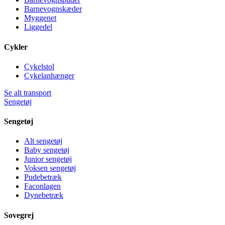
Barnevognskæder
Myggenet
Liggedel
Cykler
Cykelstol
Cykelanhænger
Se alt transport
Sengetøj
Sengetøj
Alt sengetøj
Baby sengetøj
Junior sengetøj
Voksen sengetøj
Pudebetræk
Faconlagen
Dynebetræk
Sovegrej