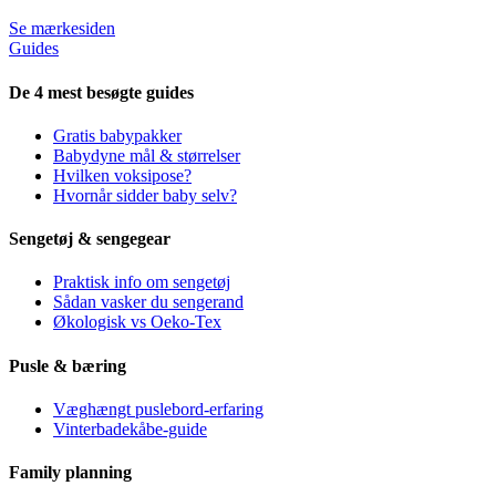
Se mærkesiden
Guides
De 4 mest besøgte guides
Gratis babypakker
Babydyne mål & størrelser
Hvilken voksipose?
Hvornår sidder baby selv?
Sengetøj & sengegear
Praktisk info om sengetøj
Sådan vasker du sengerand
Økologisk vs Oeko-Tex
Pusle & bæring
Væghængt puslebord-erfaring
Vinterbadekåbe-guide
Family planning