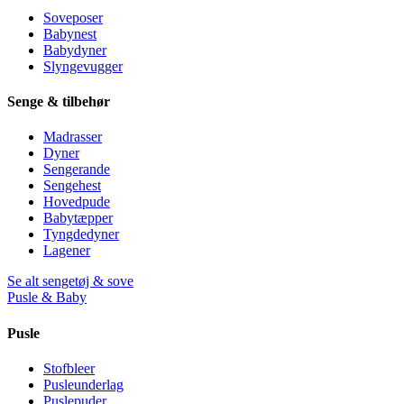
Soveposer
Babynest
Babydyner
Slyngevugger
Senge & tilbehør
Madrasser
Dyner
Sengerande
Sengehest
Hovedpude
Babytæpper
Tyngdedyner
Lagener
Se alt sengetøj & sove
Pusle & Baby
Pusle
Stofbleer
Pusleunderlag
Puslepuder