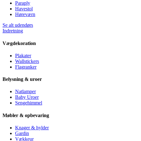
Paraply
Havestol
Høreværn
Se alt udendørs
Indretning
Vægdekoration
Plakater
Wallstickers
Flagranker
Belysning & uroer
Natlamper
Baby Uroer
Sengehimmel
Møbler & opbevaring
Knager & hylder
Gardin
Vækkeur