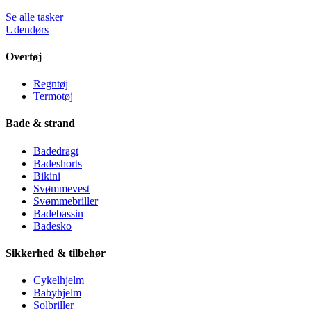
Se alle tasker
Udendørs
Overtøj
Regntøj
Termotøj
Bade & strand
Badedragt
Badeshorts
Bikini
Svømmevest
Svømmebriller
Badebassin
Badesko
Sikkerhed & tilbehør
Cykelhjelm
Babyhjelm
Solbriller