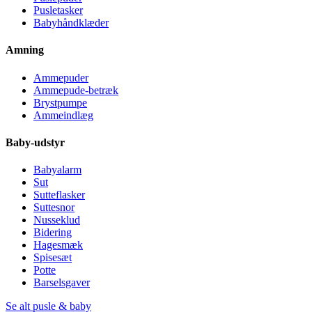
Pusletasker
Babyhåndklæder
Amning
Ammepuder
Ammepude-betræk
Brystpumpe
Ammeindlæg
Baby-udstyr
Babyalarm
Sut
Sutteflasker
Suttesnor
Nusseklud
Bidering
Hagesmæk
Spisesæt
Potte
Barselsgaver
Se alt pusle & baby