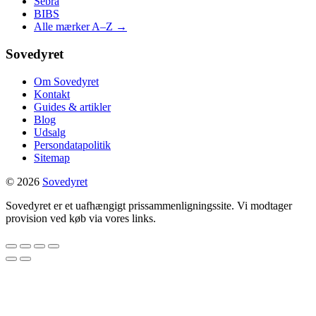
Sebra
BIBS
Alle mærker A–Z →
Sovedyret
Om Sovedyret
Kontakt
Guides & artikler
Blog
Udsalg
Persondatapolitik
Sitemap
© 2026
Sovedyret
Sovedyret er et uafhængigt prissammenligningssite. Vi modtager
provision ved køb via vores links.