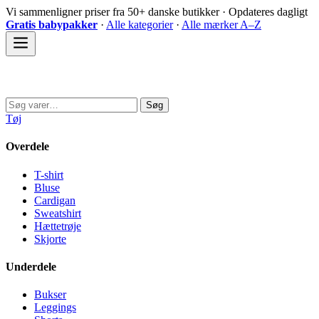
Spring
Vi sammenligner priser fra 50+ danske butikker · Opdateres dagligt
til
Gratis babypakker
·
Alle kategorier
·
Alle mærker A–Z
indhold
Sovedyret
Søg
Søg
efter:
Tøj
Overdele
T-shirt
Bluse
Cardigan
Sweatshirt
Hættetrøje
Skjorte
Underdele
Bukser
Leggings