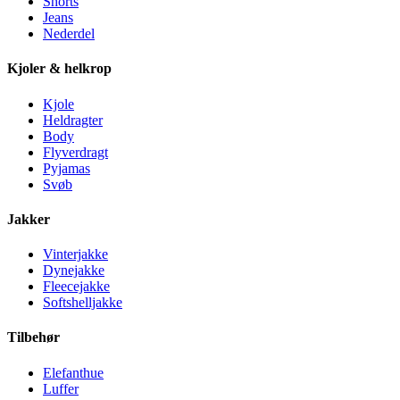
Shorts
Jeans
Nederdel
Kjoler & helkrop
Kjole
Heldragter
Body
Flyverdragt
Pyjamas
Svøb
Jakker
Vinterjakke
Dynejakke
Fleecejakke
Softshelljakke
Tilbehør
Elefanthue
Luffer