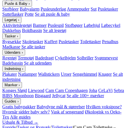
Pusle & Baby
›
Stofbleer
Babyalarm
Pusleunderlag
Ammepuder
Sut
Pusletasker
Sutteflasker
Potte
Se alt pusle & baby
Legetøj
›
Aktivitetslegetøj
Bamser
Puslespil
Stofbøger
Løbehjul
Løbecykel
Dukkehus
Boldbassin
Se alt legetøj
Tasker
›
Rygsække
Skoletasker
Kuffert
Pusletasker
Toilettasker
Penalhus
Madkasse
Se alle tasker
Udendørs
›
Regntøj
Termotøj
Badedragt
Cykelhjelm
Solbriller
Svømmevest
Badebassin
Se alt udendørs
Indretning
›
Plakater
Natlamper
Wallstickers
Uroer
Sengehimmel
Knager
Se alt
indretning
Mærker
›
Konges Sløjd
Liewood
Cam Cam Copenhagen
Joha
CeLaVi
Sebra
BIBS
Moonboon
Bisgaard
Jellycat
Se alle 100+ mærker
Guides
›
Gratis babypakker
Babydyne mål & størrelser
Hvilken voksipose?
Hvornår sidder baby selv?
Vask af sengerand
Økologisk vs Oeko-
Tex
Alle guides
Udsalg & Tilbud →
Forside
/
Tasker og Rygsæk
/
Toilettasker
/
Cam Cam Toilettaske –