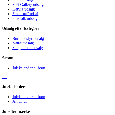
Soft Gallery udsalg
Katvig udsalg
Smallstuff udsalg
Småfolk udsalg
Udsalg efter kategori
Børneudstyr udsalg
Nattøj udsalg
Sengerande udsalg
Sæson
Julekalender til børn
Jul
Julekalendere
Julekalender til børn
Alt til jul
Jul efter mærke