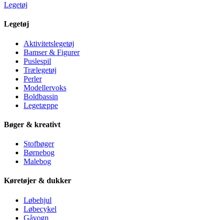
Legetøj
Legetøj
Aktivitetslegetøj
Bamser & Figurer
Puslespil
Trælegetøj
Perler
Modellervoks
Boldbassin
Legetæppe
Bøger & kreativt
Stofbøger
Børnebog
Malebog
Køretøjer & dukker
Løbehjul
Løbecykel
Gåvogn