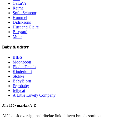
CeLaVi
Reima
Sofie Schnoor
Hummel
Didriksons
Hust and Claire
Bisgaard
Molo
Baby & udstyr
BIBS
Moonboon
Elodie Details
Kinderkraft
Stokke
BabyBjörn
Ergobaby
Jellycat
A Little Lovely Company
Alle 100+ mærker A–Z
Alfabetisk oversigt med direkte link til hvert brands sortiment.