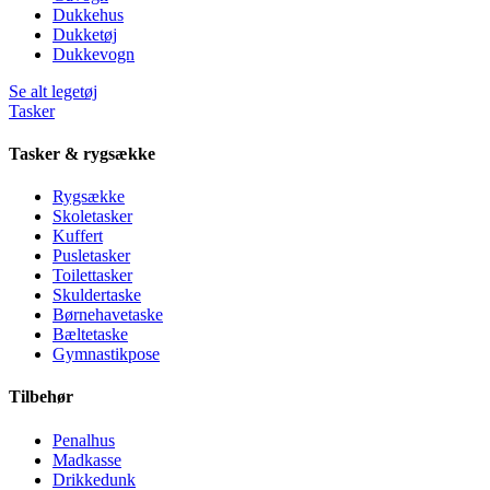
Dukkehus
Dukketøj
Dukkevogn
Se alt legetøj
Tasker
Tasker & rygsække
Rygsække
Skoletasker
Kuffert
Pusletasker
Toilettasker
Skuldertaske
Børnehavetaske
Bæltetaske
Gymnastikpose
Tilbehør
Penalhus
Madkasse
Drikkedunk