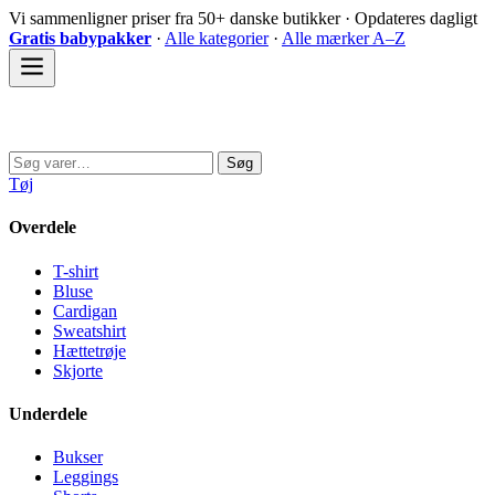
Spring
Vi sammenligner priser fra 50+ danske butikker · Opdateres dagligt
til
Gratis babypakker
·
Alle kategorier
·
Alle mærker A–Z
indhold
Sovedyret
Søg
Søg
efter:
Tøj
Overdele
T-shirt
Bluse
Cardigan
Sweatshirt
Hættetrøje
Skjorte
Underdele
Bukser
Leggings