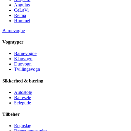
Angulus
CeLaVi
Reima
Hummel
Barnevogne
Vogntyper
Barnevogne
Klapvogn
Duovogn
Tvillingevogn
Sikkerhed & bæring
Autostole
Bæresele
Selepude
Tilbehør
Regnslag
Barnevognspuder