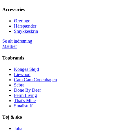
Accessories
Øreringe
Hårspænder
Smykkeskrin
Se alt indretning
Mærker
Topbrands
Konges Sløjd
Liewood
Cam Cam Copenhagen
Sebra
Done By Deer
Ferm Living
That's Mine
Smallstuff
Tøj & sko
Joha