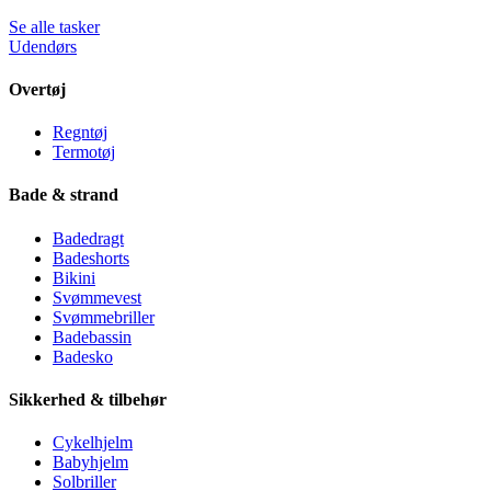
Se alle tasker
Udendørs
Overtøj
Regntøj
Termotøj
Bade & strand
Badedragt
Badeshorts
Bikini
Svømmevest
Svømmebriller
Badebassin
Badesko
Sikkerhed & tilbehør
Cykelhjelm
Babyhjelm
Solbriller