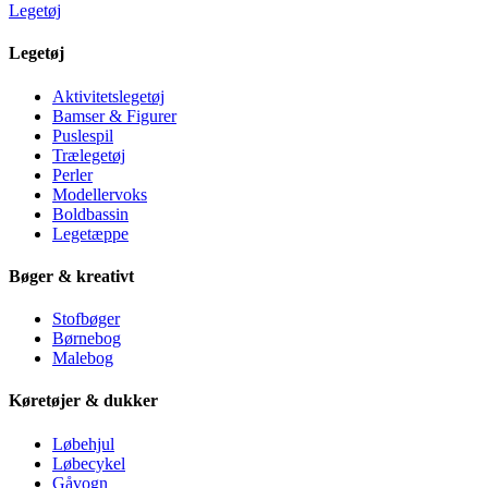
Legetøj
Legetøj
Aktivitetslegetøj
Bamser & Figurer
Puslespil
Trælegetøj
Perler
Modellervoks
Boldbassin
Legetæppe
Bøger & kreativt
Stofbøger
Børnebog
Malebog
Køretøjer & dukker
Løbehjul
Løbecykel
Gåvogn