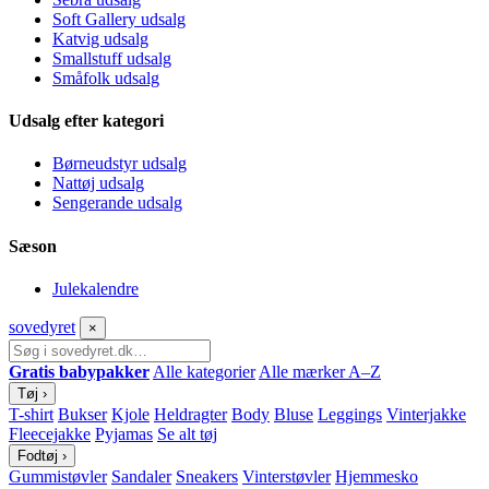
Soft Gallery udsalg
Katvig udsalg
Smallstuff udsalg
Småfolk udsalg
Udsalg efter kategori
Børneudstyr udsalg
Nattøj udsalg
Sengerande udsalg
Sæson
Julekalendre
sove
dyret
×
Gratis babypakker
Alle kategorier
Alle mærker A–Z
Tøj
›
T-shirt
Bukser
Kjole
Heldragter
Body
Bluse
Leggings
Vinterjakke
Fleecejakke
Pyjamas
Se alt tøj
Fodtøj
›
Gummistøvler
Sandaler
Sneakers
Vinterstøvler
Hjemmesko