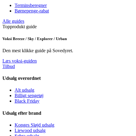
Terminsberegner
Børnepenge-rabat
Alle guides
Topprodukt guide
Voksi Breeze / Sky / Explorer / Urban
Den mest klikke guide på Sovedyret.
Læs voksi-guiden
Tilbud
Udsalg overordnet
Alt udsalg
Billigt sengetøj
Black Friday
Udsalg efter brand
Konges Sløjd udsalg
Liewood udsalg
Sebra udsalg