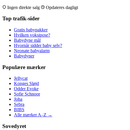
Ingen direkte salg
Opdateres dagligt
Top trafik-sider
Gratis babypakker
Hvilken voksipose?
Babydyne mål
Hvornår sidder baby selv?
Neonate babyalarm
Babydyner
Populære mærker
Jellycat
Konges Sløjd
Odder Evoke
Sofie Schnoor
Joha
Sebra
BIBS
Alle mærker A–Z →
Sovedyret