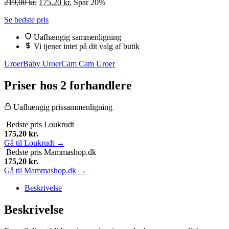
Den
Den
219,00
kr.
175,20
kr.
Spar 20%
oprindelige
aktuelle
Se bedste pris
pris
pris
var:
er:
Uafhængig sammenligning
219,00 kr..
175,20 kr..
Vi tjener intet på dit valg af butik
Uroer
Baby Uroer
Cam Cam Uroer
Priser hos 2 forhandlere
Uafhængig prissammenligning
Bedste pris
Loukrudt
175,20
kr.
Gå til Loukrudt →
Bedste pris
Mammashop.dk
175,20
kr.
Gå til Mammashop.dk →
Beskrivelse
Beskrivelse