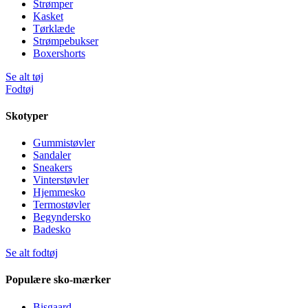
Strømper
Kasket
Tørklæde
Strømpebukser
Boxershorts
Se alt tøj
Fodtøj
Skotyper
Gummistøvler
Sandaler
Sneakers
Vinterstøvler
Hjemmesko
Termostøvler
Begyndersko
Badesko
Se alt fodtøj
Populære sko-mærker
Bisgaard