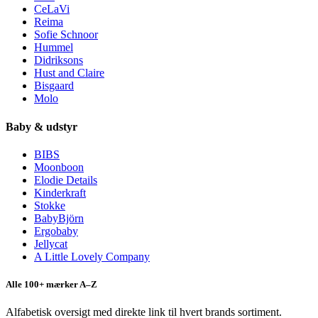
CeLaVi
Reima
Sofie Schnoor
Hummel
Didriksons
Hust and Claire
Bisgaard
Molo
Baby & udstyr
BIBS
Moonboon
Elodie Details
Kinderkraft
Stokke
BabyBjörn
Ergobaby
Jellycat
A Little Lovely Company
Alle 100+ mærker A–Z
Alfabetisk oversigt med direkte link til hvert brands sortiment.