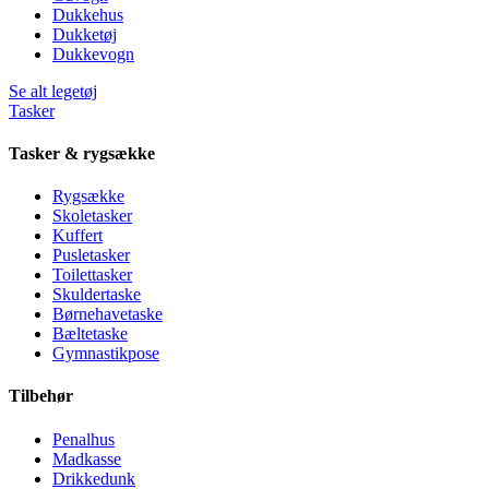
Dukkehus
Dukketøj
Dukkevogn
Se alt legetøj
Tasker
Tasker & rygsække
Rygsække
Skoletasker
Kuffert
Pusletasker
Toilettasker
Skuldertaske
Børnehavetaske
Bæltetaske
Gymnastikpose
Tilbehør
Penalhus
Madkasse
Drikkedunk