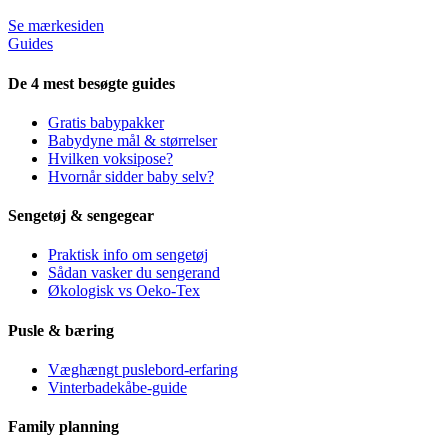
Se mærkesiden
Guides
De 4 mest besøgte guides
Gratis babypakker
Babydyne mål & størrelser
Hvilken voksipose?
Hvornår sidder baby selv?
Sengetøj & sengegear
Praktisk info om sengetøj
Sådan vasker du sengerand
Økologisk vs Oeko-Tex
Pusle & bæring
Væghængt puslebord-erfaring
Vinterbadekåbe-guide
Family planning