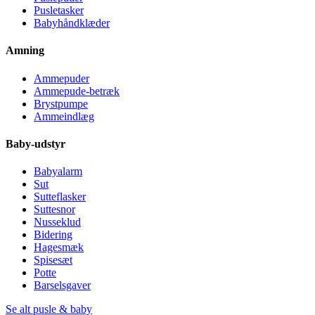
Pusletasker
Babyhåndklæder
Amning
Ammepuder
Ammepude-betræk
Brystpumpe
Ammeindlæg
Baby-udstyr
Babyalarm
Sut
Sutteflasker
Suttesnor
Nusseklud
Bidering
Hagesmæk
Spisesæt
Potte
Barselsgaver
Se alt pusle & baby