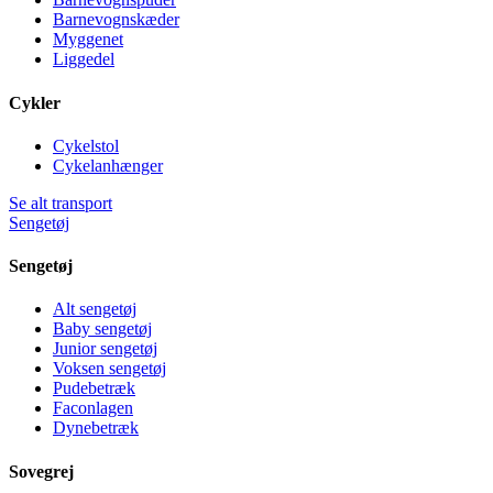
Barnevognskæder
Myggenet
Liggedel
Cykler
Cykelstol
Cykelanhænger
Se alt transport
Sengetøj
Sengetøj
Alt sengetøj
Baby sengetøj
Junior sengetøj
Voksen sengetøj
Pudebetræk
Faconlagen
Dynebetræk
Sovegrej