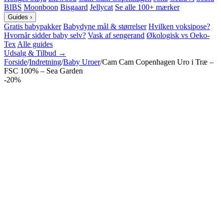
BIBS
Moonboon
Bisgaard
Jellycat
Se alle 100+ mærker
Guides
›
Gratis babypakker
Babydyne mål & størrelser
Hvilken voksipose?
Hvornår sidder baby selv?
Vask af sengerand
Økologisk vs Oeko-
Tex
Alle guides
Udsalg & Tilbud →
Forside
/
Indretning
/
Baby Uroer
/
Cam Cam Copenhagen Uro i Træ –
FSC 100% – Sea Garden
-20%