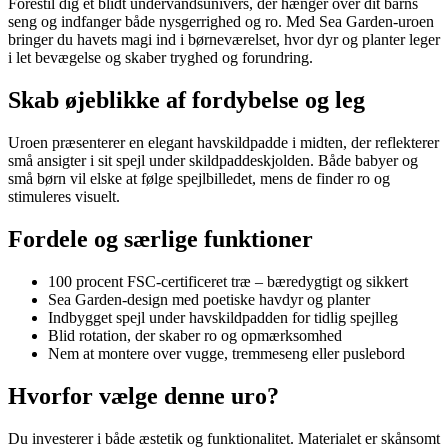
Forestil dig et blidt undervandsunivers, der hænger over dit barns
seng og indfanger både nysgerrighed og ro. Med Sea Garden-uroen
bringer du havets magi ind i børneværelset, hvor dyr og planter leger
i let bevægelse og skaber tryghed og forundring.
Skab øjeblikke af fordybelse og leg
Uroen præsenterer en elegant havskildpadde i midten, der reflekterer
små ansigter i sit spejl under skildpaddeskjolden. Både babyer og
små børn vil elske at følge spejlbilledet, mens de finder ro og
stimuleres visuelt.
Fordele og særlige funktioner
100 procent FSC-certificeret træ – bæredygtigt og sikkert
Sea Garden-design med poetiske havdyr og planter
Indbygget spejl under havskildpadden for tidlig spejlleg
Blid rotation, der skaber ro og opmærksomhed
Nem at montere over vugge, tremmeseng eller puslebord
Hvorfor vælge denne uro?
Du investerer i både æstetik og funktionalitet. Materialet er skånsomt