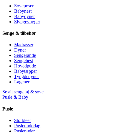
Soveposer
Babynest
Babydyner
Slyngevugger
Senge & tilbehør
Madrasser
Dyner
Sengerande
Sengehest
Hovedpude
Babytæpper
Tyngdedyner
Lagener
Se alt sengetøj & sove
Pusle & Baby
Pusle
Stofbleer
Pusleunderlag
Puslepuder