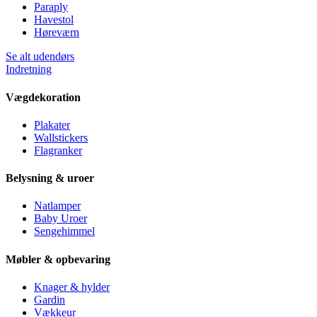
Paraply
Havestol
Høreværn
Se alt udendørs
Indretning
Vægdekoration
Plakater
Wallstickers
Flagranker
Belysning & uroer
Natlamper
Baby Uroer
Sengehimmel
Møbler & opbevaring
Knager & hylder
Gardin
Vækkeur