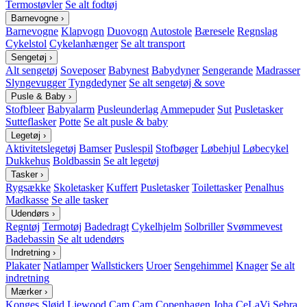
Termostøvler
Se alt fodtøj
Barnevogne
›
Barnevogne
Klapvogn
Duovogn
Autostole
Bæresele
Regnslag
Cykelstol
Cykelanhænger
Se alt transport
Sengetøj
›
Alt sengetøj
Soveposer
Babynest
Babydyner
Sengerande
Madrasser
Slyngevugger
Tyngdedyner
Se alt sengetøj & sove
Pusle & Baby
›
Stofbleer
Babyalarm
Pusleunderlag
Ammepuder
Sut
Pusletasker
Sutteflasker
Potte
Se alt pusle & baby
Legetøj
›
Aktivitetslegetøj
Bamser
Puslespil
Stofbøger
Løbehjul
Løbecykel
Dukkehus
Boldbassin
Se alt legetøj
Tasker
›
Rygsække
Skoletasker
Kuffert
Pusletasker
Toilettasker
Penalhus
Madkasse
Se alle tasker
Udendørs
›
Regntøj
Termotøj
Badedragt
Cykelhjelm
Solbriller
Svømmevest
Badebassin
Se alt udendørs
Indretning
›
Plakater
Natlamper
Wallstickers
Uroer
Sengehimmel
Knager
Se alt
indretning
Mærker
›
Konges Sløjd
Liewood
Cam Cam Copenhagen
Joha
CeLaVi
Sebra