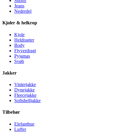
Shorts
Jeans
Nederdel
Kjoler & helkrop
Kjole
Heldragter
Body
Flyverdragt
Pyjamas
Svøb
Jakker
Vinterjakke
Dynejakke
Fleecejakke
Softshelljakke
Tilbehør
Elefanthue
Luffer