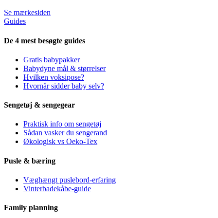
Se mærkesiden
Guides
De 4 mest besøgte guides
Gratis babypakker
Babydyne mål & størrelser
Hvilken voksipose?
Hvornår sidder baby selv?
Sengetøj & sengegear
Praktisk info om sengetøj
Sådan vasker du sengerand
Økologisk vs Oeko-Tex
Pusle & bæring
Væghængt puslebord-erfaring
Vinterbadekåbe-guide
Family planning