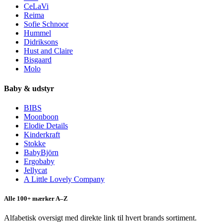
CeLaVi
Reima
Sofie Schnoor
Hummel
Didriksons
Hust and Claire
Bisgaard
Molo
Baby & udstyr
BIBS
Moonboon
Elodie Details
Kinderkraft
Stokke
BabyBjörn
Ergobaby
Jellycat
A Little Lovely Company
Alle 100+ mærker A–Z
Alfabetisk oversigt med direkte link til hvert brands sortiment.