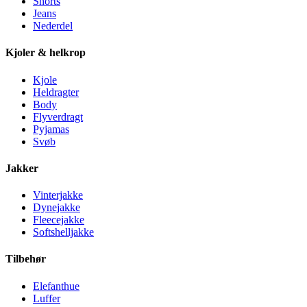
Shorts
Jeans
Nederdel
Kjoler & helkrop
Kjole
Heldragter
Body
Flyverdragt
Pyjamas
Svøb
Jakker
Vinterjakke
Dynejakke
Fleecejakke
Softshelljakke
Tilbehør
Elefanthue
Luffer