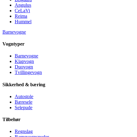
Angulus
CeLaVi
Reima
Hummel
Barnevogne
Vogntyper
Barnevogne
Klapvogn
Duovogn
Tvillingevogn
Sikkerhed & bæring
Autostole
Bæresele
Selepude
Tilbehør
Regnslag
Barnevognspuder