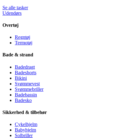
Se alle tasker
Udendørs
Overtøj
Regntøj
Termotøj
Bade & strand
Badedragt
Badeshorts
Bikini
Svømmevest
Svømmebriller
Badebassin
Badesko
Sikkerhed & tilbehør
Cykelhjelm
Babyhjelm
Solbriller