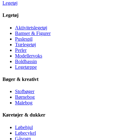
Legetøj
Legetøj
Aktivitetslegetøj
Bamser & Figurer
Puslespil
Trælegetøj
Perler
Modellervoks
Boldbassin
Legetæppe
Bøger & kreativt
Stofbøger
Børnebog
Malebog
Køretøjer & dukker
Løbehjul
Løbecykel
Gåvogn