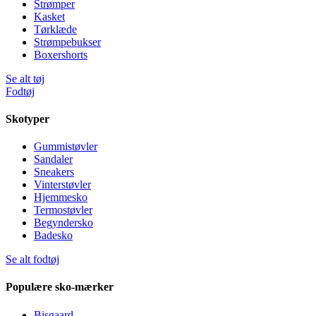
Strømper
Kasket
Tørklæde
Strømpebukser
Boxershorts
Se alt tøj
Fodtøj
Skotyper
Gummistøvler
Sandaler
Sneakers
Vinterstøvler
Hjemmesko
Termostøvler
Begyndersko
Badesko
Se alt fodtøj
Populære sko-mærker
Bisgaard