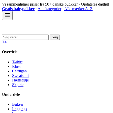
Spring
Vi sammenligner priser fra 50+ danske butikker · Opdateres dagligt
til
Gratis babypakker
·
Alle kategorier
·
Alle mærker A–Z
indhold
Sovedyret
Søg
Søg
efter:
Tøj
Overdele
T-shirt
Bluse
Cardigan
Sweatshirt
Hættetrøje
Skjorte
Underdele
Bukser
Leggings