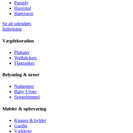
Paraply
Havestol
Høreværn
Se alt udendørs
Indretning
Vægdekoration
Plakater
Wallstickers
Flagranker
Belysning & uroer
Natlamper
Baby Uroer
Sengehimmel
Møbler & opbevaring
Knager & hylder
Gardin
Vækkeur