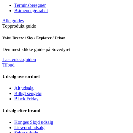
Terminsberegner
Børnepenge-rabat
Alle guides
Topprodukt guide
Voksi Breeze / Sky / Explorer / Urban
Den mest klikke guide på Sovedyret.
Læs voksi-guiden
Tilbud
Udsalg overordnet
Alt udsalg
Billigt sengetøj
Black Friday
Udsalg efter brand
Konges Sløjd udsalg
Liewood udsalg
Sebra udsalg