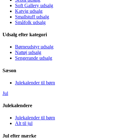
Soft Gallery udsalg
Katvig udsalg
Smallstuff udsalg
Småfolk udsalg
Udsalg efter kategori
Børneudstyr udsalg
Nattøj udsalg
Sengerande udsalg
Sæson
Julekalender til børn
Jul
Julekalendere
Julekalender til børn
Alt til jul
Jul efter mærke