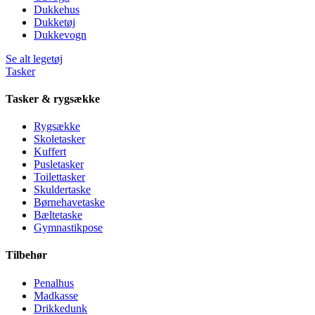
Dukkehus
Dukketøj
Dukkevogn
Se alt legetøj
Tasker
Tasker & rygsække
Rygsække
Skoletasker
Kuffert
Pusletasker
Toilettasker
Skuldertaske
Børnehavetaske
Bæltetaske
Gymnastikpose
Tilbehør
Penalhus
Madkasse
Drikkedunk