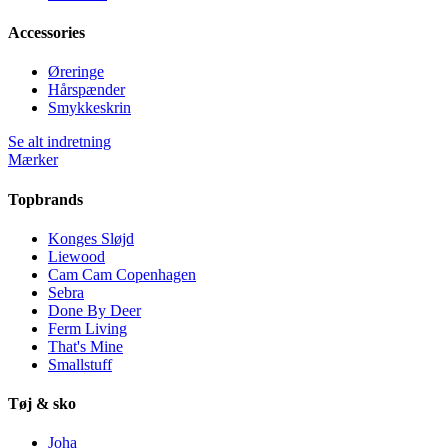
Accessories
Øreringe
Hårspænder
Smykkeskrin
Se alt indretning
Mærker
Topbrands
Konges Sløjd
Liewood
Cam Cam Copenhagen
Sebra
Done By Deer
Ferm Living
That's Mine
Smallstuff
Tøj & sko
Joha