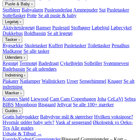
Pusle & Baby
›
Stofbleer
Babyalarm
Pusleunderlag
Ammepuder
Sut
Pusletasker
Sutteflasker
Potte
Se alt pusle & baby
Legetøj
›
Aktivitetslegetøj
Bamser
Puslespil
Stofbøger
Løbehjul
Løbecykel
Dukkehus
Boldbassin
Se alt legetøj
Tasker
›
Rygsække
Skoletasker
Kuffert
Pusletasker
Toilettasker
Penalhus
Madkasse
Se alle tasker
Udendørs
›
Regntøj
Termotøj
Badedragt
Cykelhjelm
Solbriller
Svømmevest
Badebassin
Se alt udendørs
Indretning
›
Plakater
Natlamper
Wallstickers
Uroer
Sengehimmel
Knager
Se alt
indretning
Mærker
›
Konges Sløjd
Liewood
Cam Cam Copenhagen
Joha
CeLaVi
Sebra
BIBS
Moonboon
Bisgaard
Jellycat
Se alle 100+ mærker
Guides
›
Gratis babypakker
Babydyne mål & størrelser
Hvilken voksipose?
Hvornår sidder baby selv?
Vask af sengerand
Økologisk vs Oeko-
Tex
Alle guides
Udsalg & Tilbud →
Forside
/
Fodtøj
/
Gummistøvler
/
Bisgaard Gummistøvler – Kort –