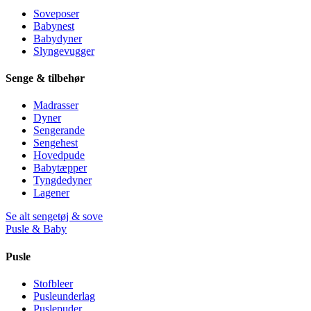
Soveposer
Babynest
Babydyner
Slyngevugger
Senge & tilbehør
Madrasser
Dyner
Sengerande
Sengehest
Hovedpude
Babytæpper
Tyngdedyner
Lagener
Se alt sengetøj & sove
Pusle & Baby
Pusle
Stofbleer
Pusleunderlag
Puslepuder