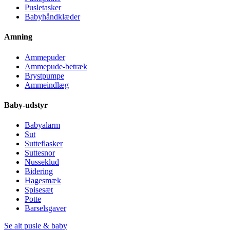
Pusletasker
Babyhåndklæder
Amning
Ammepuder
Ammepude-betræk
Brystpumpe
Ammeindlæg
Baby-udstyr
Babyalarm
Sut
Sutteflasker
Suttesnor
Nusseklud
Bidering
Hagesmæk
Spisesæt
Potte
Barselsgaver
Se alt pusle & baby