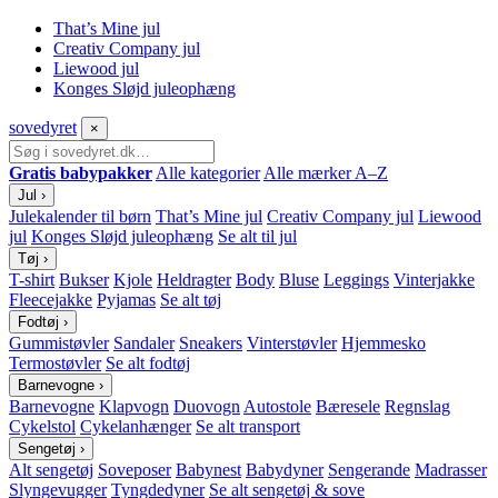
That’s Mine jul
Creativ Company jul
Liewood jul
Konges Sløjd juleophæng
sove
dyret
×
Gratis babypakker
Alle kategorier
Alle mærker A–Z
Jul
›
Julekalender til børn
That’s Mine jul
Creativ Company jul
Liewood
jul
Konges Sløjd juleophæng
Se alt til jul
Tøj
›
T-shirt
Bukser
Kjole
Heldragter
Body
Bluse
Leggings
Vinterjakke
Fleecejakke
Pyjamas
Se alt tøj
Fodtøj
›
Gummistøvler
Sandaler
Sneakers
Vinterstøvler
Hjemmesko
Termostøvler
Se alt fodtøj
Barnevogne
›
Barnevogne
Klapvogn
Duovogn
Autostole
Bæresele
Regnslag
Cykelstol
Cykelanhænger
Se alt transport
Sengetøj
›
Alt sengetøj
Soveposer
Babynest
Babydyner
Sengerande
Madrasser
Slyngevugger
Tyngdedyner
Se alt sengetøj & sove