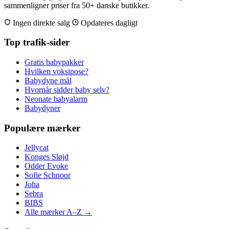
sammenligner priser fra 50+ danske butikker.
Ingen direkte salg
Opdateres dagligt
Top trafik-sider
Gratis babypakker
Hvilken voksipose?
Babydyne mål
Hvornår sidder baby selv?
Neonate babyalarm
Babydyner
Populære mærker
Jellycat
Konges Sløjd
Odder Evoke
Sofie Schnoor
Joha
Sebra
BIBS
Alle mærker A–Z →