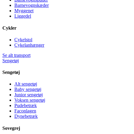
Barnevognskæder
Myggenet
Liggedel
Cykler
Cykelstol
Cykelanhænger
Se alt transport
Sengetøj
Sengetøj
Alt sengetøj
Baby sengetøj
Junior sengetøj
Voksen sengetøj
Pudebetræk
Faconlagen
Dynebetræk
Sovegrej