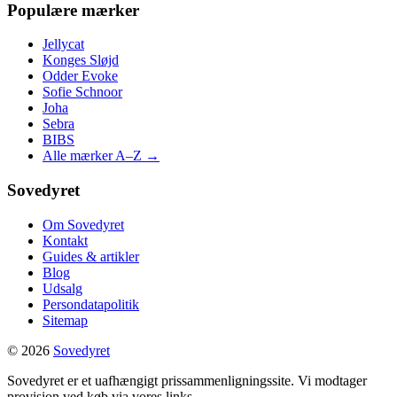
Populære mærker
Jellycat
Konges Sløjd
Odder Evoke
Sofie Schnoor
Joha
Sebra
BIBS
Alle mærker A–Z →
Sovedyret
Om Sovedyret
Kontakt
Guides & artikler
Blog
Udsalg
Persondatapolitik
Sitemap
© 2026
Sovedyret
Sovedyret er et uafhængigt prissammenligningssite. Vi modtager
provision ved køb via vores links.