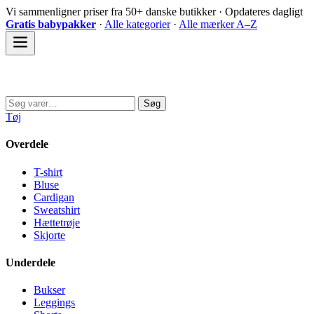
Spring
Vi sammenligner priser fra 50+ danske butikker · Opdateres dagligt
til
Gratis babypakker
·
Alle kategorier
·
Alle mærker A–Z
indhold
Sovedyret
Søg
Søg
efter:
Tøj
Overdele
T-shirt
Bluse
Cardigan
Sweatshirt
Hættetrøje
Skjorte
Underdele
Bukser
Leggings