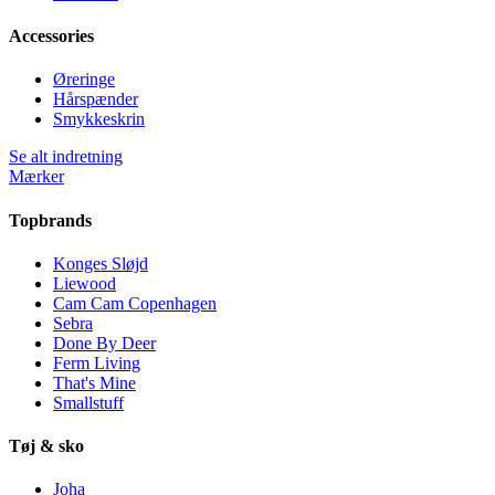
Accessories
Øreringe
Hårspænder
Smykkeskrin
Se alt indretning
Mærker
Topbrands
Konges Sløjd
Liewood
Cam Cam Copenhagen
Sebra
Done By Deer
Ferm Living
That's Mine
Smallstuff
Tøj & sko
Joha