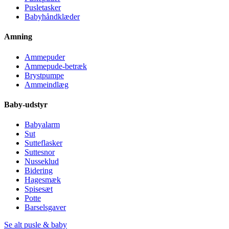
Pusletasker
Babyhåndklæder
Amning
Ammepuder
Ammepude-betræk
Brystpumpe
Ammeindlæg
Baby-udstyr
Babyalarm
Sut
Sutteflasker
Suttesnor
Nusseklud
Bidering
Hagesmæk
Spisesæt
Potte
Barselsgaver
Se alt pusle & baby