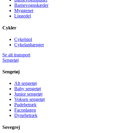
Barnevognskæder
Myggenet
Liggedel
Cykler
Cykelstol
Cykelanhænger
Se alt transport
Sengetøj
Sengetøj
Alt sengetøj
Baby sengetøj
Junior sengetøj
Voksen sengetøj
Pudebetræk
Faconlagen
Dynebetræk
Sovegrej