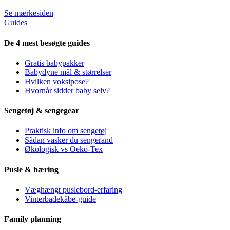
Se mærkesiden
Guides
De 4 mest besøgte guides
Gratis babypakker
Babydyne mål & størrelser
Hvilken voksipose?
Hvornår sidder baby selv?
Sengetøj & sengegear
Praktisk info om sengetøj
Sådan vasker du sengerand
Økologisk vs Oeko-Tex
Pusle & bæring
Væghængt puslebord-erfaring
Vinterbadekåbe-guide
Family planning