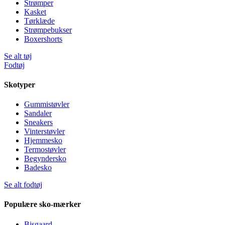
Strømper
Kasket
Tørklæde
Strømpebukser
Boxershorts
Se alt tøj
Fodtøj
Skotyper
Gummistøvler
Sandaler
Sneakers
Vinterstøvler
Hjemmesko
Termostøvler
Begyndersko
Badesko
Se alt fodtøj
Populære sko-mærker
Bisgaard