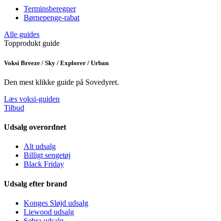
Terminsberegner
Børnepenge-rabat
Alle guides
Topprodukt guide
Voksi Breeze / Sky / Explorer / Urban
Den mest klikke guide på Sovedyret.
Læs voksi-guiden
Tilbud
Udsalg overordnet
Alt udsalg
Billigt sengetøj
Black Friday
Udsalg efter brand
Konges Sløjd udsalg
Liewood udsalg
Sebra udsalg