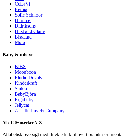
CeLaVi
Reima
Sofie Schnoor
Hummel
Didriksons
Hust and Claire
Bisgaard
Molo
Baby & udstyr
BIBS
Moonboon
Elodie Details
Kinderkraft
Stokke
BabyBjörn
Ergobaby
Jellycat
A Little Lovely Company
Alle 100+ mærker A–Z
Alfabetisk oversigt med direkte link til hvert brands sortiment.