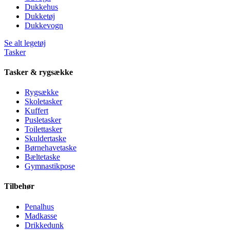
Dukkehus
Dukketøj
Dukkevogn
Se alt legetøj
Tasker
Tasker & rygsække
Rygsække
Skoletasker
Kuffert
Pusletasker
Toilettasker
Skuldertaske
Børnehavetaske
Bæltetaske
Gymnastikpose
Tilbehør
Penalhus
Madkasse
Drikkedunk