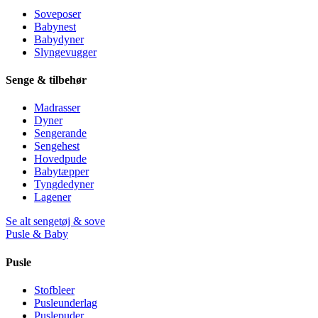
Soveposer
Babynest
Babydyner
Slyngevugger
Senge & tilbehør
Madrasser
Dyner
Sengerande
Sengehest
Hovedpude
Babytæpper
Tyngdedyner
Lagener
Se alt sengetøj & sove
Pusle & Baby
Pusle
Stofbleer
Pusleunderlag
Puslepuder