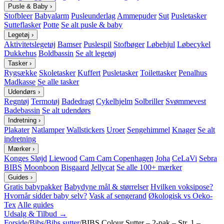
Pusle & Baby
›
Stofbleer
Babyalarm
Pusleunderlag
Ammepuder
Sut
Pusletasker
Sutteflasker
Potte
Se alt pusle & baby
Legetøj
›
Aktivitetslegetøj
Bamser
Puslespil
Stofbøger
Løbehjul
Løbecykel
Dukkehus
Boldbassin
Se alt legetøj
Tasker
›
Rygsække
Skoletasker
Kuffert
Pusletasker
Toilettasker
Penalhus
Madkasse
Se alle tasker
Udendørs
›
Regntøj
Termotøj
Badedragt
Cykelhjelm
Solbriller
Svømmevest
Badebassin
Se alt udendørs
Indretning
›
Plakater
Natlamper
Wallstickers
Uroer
Sengehimmel
Knager
Se alt
indretning
Mærker
›
Konges Sløjd
Liewood
Cam Cam Copenhagen
Joha
CeLaVi
Sebra
BIBS
Moonboon
Bisgaard
Jellycat
Se alle 100+ mærker
Guides
›
Gratis babypakker
Babydyne mål & størrelser
Hvilken voksipose?
Hvornår sidder baby selv?
Vask af sengerand
Økologisk vs Oeko-
Tex
Alle guides
Udsalg & Tilbud →
Forside
/
Bibs
/
Bibs sutter
/
BIBS Colour Sutter – 2-pak – Str. 1 –