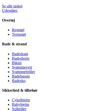
Se alle tasker
Udendørs
Overtøj
Regntøj
Termotøj
Bade & strand
Badedragt
Badeshorts
Bikini
Svømmevest
Svømmebriller
Badebassin
Badesko
Sikkerhed & tilbehør
Cykelhjelm
Babyhjelm
Solbriller