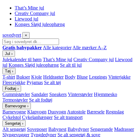
That’s Mine jul
Creativ Company jul
Liewood jul
Konges Sløjd juleophæng
sove
dyret
×
Gratis babypakker
Alle kategorier
Alle mærker A–Z
Jul
›
Julekalender til børn
That’s Mine jul
Creativ Company jul
Liewood
jul
Konges Sløjd juleophæng
Se alt til jul
Tøj
›
T-shirt
Bukser
Kjole
Heldragter
Body
Bluse
Leggings
Vinterjakke
Fleecejakke
Pyjamas
Se alt tøj
Fodtøj
›
Gummistøvler
Sandaler
Sneakers
Vinterstøvler
Hjemmesko
Termostøvler
Se alt fodtøj
Barnevogne
›
Barnevogne
Klapvogn
Duovogn
Autostole
Bæresele
Regnslag
Cykelstol
Cykelanhænger
Se alt transport
Sengetøj
›
Alt sengetøj
Soveposer
Babynest
Babydyner
Sengerande
Madrasser
Slyngevugger
Tyngdedyner
Se alt sengetøj & sove