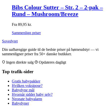
Bibs Colour Sutter – Str. 2 – 2-pak –
Rund – Mushroom/Breeze
Fra
89,95
kr.
Sammenlign priser
Sovedyret
Din uafhængige guide til de bedste priser på børneudstyr — vi
sammenligner priser fra 50+ danske butikker.
Ingen direkte salg
Opdateres dagligt
Top trafik-sider
Gratis babypakker
Hvilken voksipose?
Babydyne mål
Hvornår sidder baby selv?
Neonate babyalarm
Babydyner