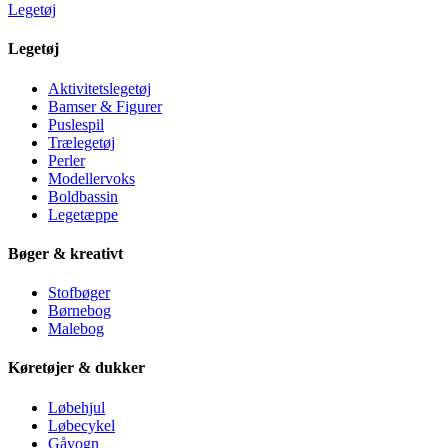
Legetøj
Legetøj
Aktivitetslegetøj
Bamser & Figurer
Puslespil
Trælegetøj
Perler
Modellervoks
Boldbassin
Legetæppe
Bøger & kreativt
Stofbøger
Børnebog
Malebog
Køretøjer & dukker
Løbehjul
Løbecykel
Gåvogn