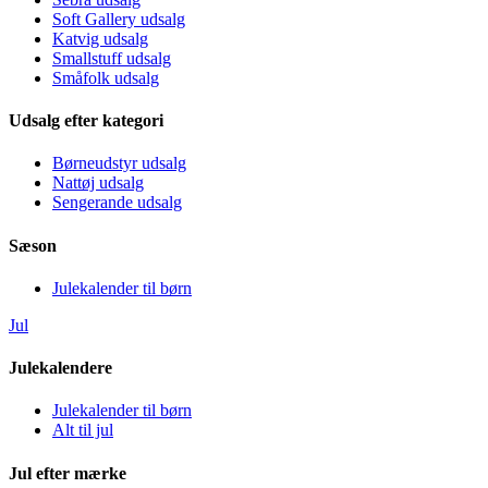
Soft Gallery udsalg
Katvig udsalg
Smallstuff udsalg
Småfolk udsalg
Udsalg efter kategori
Børneudstyr udsalg
Nattøj udsalg
Sengerande udsalg
Sæson
Julekalender til børn
Jul
Julekalendere
Julekalender til børn
Alt til jul
Jul efter mærke