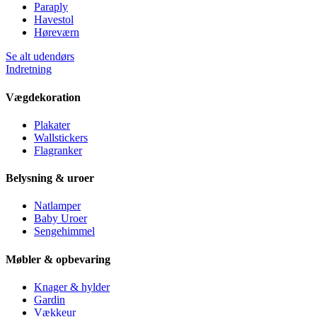
Paraply
Havestol
Høreværn
Se alt udendørs
Indretning
Vægdekoration
Plakater
Wallstickers
Flagranker
Belysning & uroer
Natlamper
Baby Uroer
Sengehimmel
Møbler & opbevaring
Knager & hylder
Gardin
Vækkeur