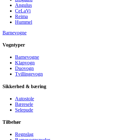
Angulus
CeLaVi
Reima
Hummel
Barnevogne
Vogntyper
Barnevogne
Klapvogn
Duovogn
Tvillingevogn
Sikkerhed & bæring
Autostole
Bæresele
Selepude
Tilbehør
Regnslag
Barnevognspuder