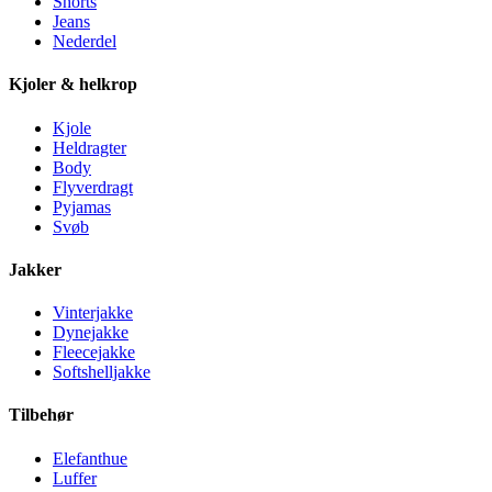
Shorts
Jeans
Nederdel
Kjoler & helkrop
Kjole
Heldragter
Body
Flyverdragt
Pyjamas
Svøb
Jakker
Vinterjakke
Dynejakke
Fleecejakke
Softshelljakke
Tilbehør
Elefanthue
Luffer