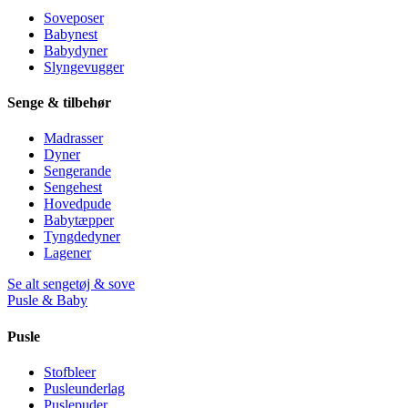
Soveposer
Babynest
Babydyner
Slyngevugger
Senge & tilbehør
Madrasser
Dyner
Sengerande
Sengehest
Hovedpude
Babytæpper
Tyngdedyner
Lagener
Se alt sengetøj & sove
Pusle & Baby
Pusle
Stofbleer
Pusleunderlag
Puslepuder