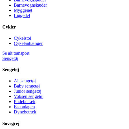
Barnevognskæder
Myggenet
Liggedel
Cykler
Cykelstol
Cykelanhænger
Se alt transport
Sengetøj
Sengetøj
Alt sengetøj
Baby sengetøj
Junior sengetøj
Voksen sengetøj
Pudebetræk
Faconlagen
Dynebetræk
Sovegrej