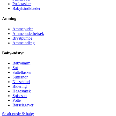
Pusletasker
Babyhåndklæder
Amning
Ammepuder
Ammepude-betræk
Brystpumpe
Ammeindlæg
Baby-udstyr
Babyalarm
Sut
Sutteflasker
Suttesnor
Nusseklud
Bidering
Hagesmæk
Spisesæt
Potte
Barselsgaver
Se alt pusle & baby