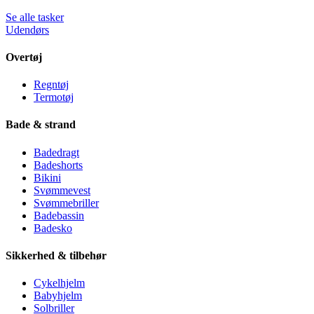
Se alle tasker
Udendørs
Overtøj
Regntøj
Termotøj
Bade & strand
Badedragt
Badeshorts
Bikini
Svømmevest
Svømmebriller
Badebassin
Badesko
Sikkerhed & tilbehør
Cykelhjelm
Babyhjelm
Solbriller