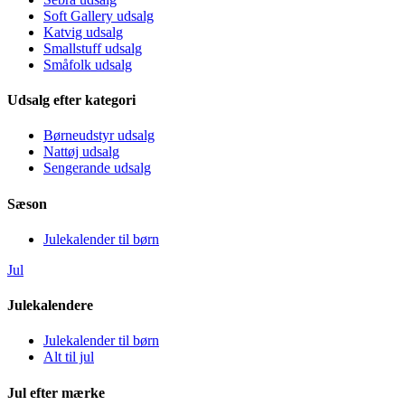
Soft Gallery udsalg
Katvig udsalg
Smallstuff udsalg
Småfolk udsalg
Udsalg efter kategori
Børneudstyr udsalg
Nattøj udsalg
Sengerande udsalg
Sæson
Julekalender til børn
Jul
Julekalendere
Julekalender til børn
Alt til jul
Jul efter mærke