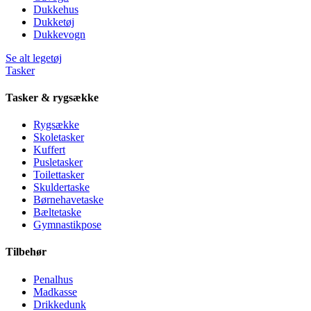
Dukkehus
Dukketøj
Dukkevogn
Se alt legetøj
Tasker
Tasker & rygsække
Rygsække
Skoletasker
Kuffert
Pusletasker
Toilettasker
Skuldertaske
Børnehavetaske
Bæltetaske
Gymnastikpose
Tilbehør
Penalhus
Madkasse
Drikkedunk