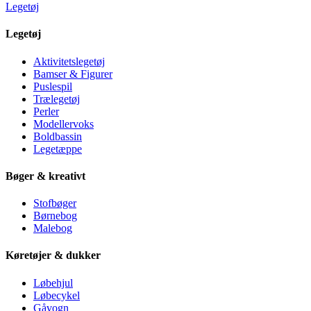
Legetøj
Legetøj
Aktivitetslegetøj
Bamser & Figurer
Puslespil
Trælegetøj
Perler
Modellervoks
Boldbassin
Legetæppe
Bøger & kreativt
Stofbøger
Børnebog
Malebog
Køretøjer & dukker
Løbehjul
Løbecykel
Gåvogn