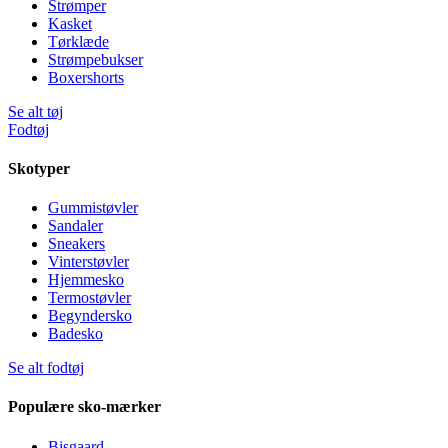
Strømper
Kasket
Tørklæde
Strømpebukser
Boxershorts
Se alt tøj
Fodtøj
Skotyper
Gummistøvler
Sandaler
Sneakers
Vinterstøvler
Hjemmesko
Termostøvler
Begyndersko
Badesko
Se alt fodtøj
Populære sko-mærker
Bisgaard