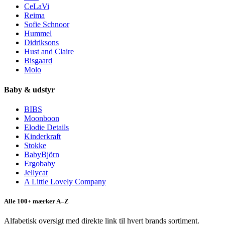
CeLaVi
Reima
Sofie Schnoor
Hummel
Didriksons
Hust and Claire
Bisgaard
Molo
Baby & udstyr
BIBS
Moonboon
Elodie Details
Kinderkraft
Stokke
BabyBjörn
Ergobaby
Jellycat
A Little Lovely Company
Alle 100+ mærker A–Z
Alfabetisk oversigt med direkte link til hvert brands sortiment.