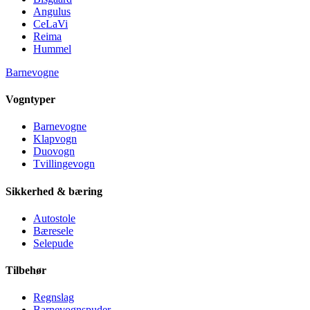
Angulus
CeLaVi
Reima
Hummel
Barnevogne
Vogntyper
Barnevogne
Klapvogn
Duovogn
Tvillingevogn
Sikkerhed & bæring
Autostole
Bæresele
Selepude
Tilbehør
Regnslag
Barnevognspuder