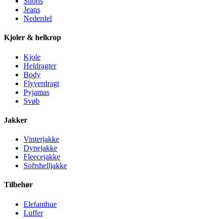
Shorts
Jeans
Nederdel
Kjoler & helkrop
Kjole
Heldragter
Body
Flyverdragt
Pyjamas
Svøb
Jakker
Vinterjakke
Dynejakke
Fleecejakke
Softshelljakke
Tilbehør
Elefanthue
Luffer