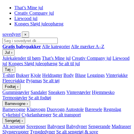
That’s Mine jul
Creativ Company jul
Liewood jul
Konges Sløjd juleophæng
sove
dyret
×
Gratis babypakker
Alle kategorier
Alle mærker A–Z
Jul
›
Julekalender til børn
That’s Mine jul
Creativ Company jul
Liewood
jul
Konges Sløjd juleophæng
Se alt til jul
Tøj
›
T-shirt
Bukser
Kjole
Heldragter
Body
Bluse
Leggings
Vinterjakke
Fleecejakke
Pyjamas
Se alt tøj
Fodtøj
›
Gummistøvler
Sandaler
Sneakers
Vinterstøvler
Hjemmesko
Termostøvler
Se alt fodtøj
Barnevogne
›
Barnevogne
Klapvogn
Duovogn
Autostole
Bæresele
Regnslag
Cykelstol
Cykelanhænger
Se alt transport
Sengetøj
›
Alt sengetøj
Soveposer
Babynest
Babydyner
Sengerande
Madrasser
Slyngevugger
Tyngdedyner
Se alt sengetøj & sove