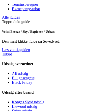
Terminsberegner
Børnepenge-rabat
Alle guides
Topprodukt guide
Voksi Breeze / Sky / Explorer / Urban
Den mest klikke guide på Sovedyret.
Læs voksi-guiden
Tilbud
Udsalg overordnet
Alt udsalg
Billigt sengetøj
Black Friday
Udsalg efter brand
Konges Sløjd udsalg
Liewood udsalg
Sebra udsalg