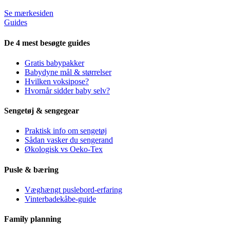
Se mærkesiden
Guides
De 4 mest besøgte guides
Gratis babypakker
Babydyne mål & størrelser
Hvilken voksipose?
Hvornår sidder baby selv?
Sengetøj & sengegear
Praktisk info om sengetøj
Sådan vasker du sengerand
Økologisk vs Oeko-Tex
Pusle & bæring
Væghængt puslebord-erfaring
Vinterbadekåbe-guide
Family planning