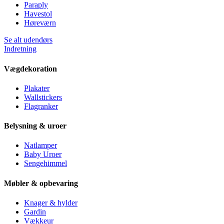
Paraply
Havestol
Høreværn
Se alt udendørs
Indretning
Vægdekoration
Plakater
Wallstickers
Flagranker
Belysning & uroer
Natlamper
Baby Uroer
Sengehimmel
Møbler & opbevaring
Knager & hylder
Gardin
Vækkeur