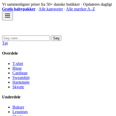
Spring
Vi sammenligner priser fra 50+ danske butikker · Opdateres dagligt
til
Gratis babypakker
·
Alle kategorier
·
Alle mærker A–Z
indhold
Sovedyret
Søg
Søg
efter:
Tøj
Overdele
T-shirt
Bluse
Cardigan
Sweatshirt
Hættetrøje
Skjorte
Underdele
Bukser
Leggings