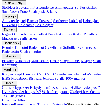
Pusle & Baby
›
Stofbleer
Babyalarm
Pusleunderlag
Ammepuder
Sut
Pusletasker
Sutteflasker
Potte
Se alt pusle & baby
Legetøj
›
Aktivitetslegetøj
Bamser
Puslespil
Stofbøger
Løbehjul
Løbecykel
Dukkehus
Boldbassin
Se alt legetøj
Tasker
›
Rygsække
Skoletasker
Kuffert
Pusletasker
Toilettasker
Penalhus
Madkasse
Se alle tasker
Udendørs
›
Regntøj
Termotøj
Badedragt
Cykelhjelm
Solbriller
Svømmevest
Badebassin
Se alt udendørs
Indretning
›
Plakater
Natlamper
Wallstickers
Uroer
Sengehimmel
Knager
Se alt
indretning
Mærker
›
Konges Sløjd
Liewood
Cam Cam Copenhagen
Joha
CeLaVi
Sebra
BIBS
Moonboon
Bisgaard
Jellycat
Se alle 100+ mærker
Guides
›
Gratis babypakker
Babydyne mål & størrelser
Hvilken voksipose?
Hvornår sidder baby selv?
Vask af sengerand
Økologisk vs Oeko-
Tex
Alle guides
Udsalg & Tilbud →
Forside
/
Barnevogne og Transport
/
Autostole
/
Beemoo Rotate i-Size