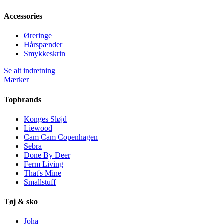
Accessories
Øreringe
Hårspænder
Smykkeskrin
Se alt indretning
Mærker
Topbrands
Konges Sløjd
Liewood
Cam Cam Copenhagen
Sebra
Done By Deer
Ferm Living
That's Mine
Smallstuff
Tøj & sko
Joha