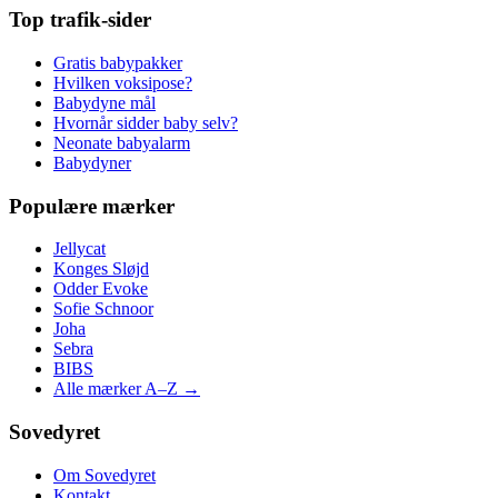
Top trafik-sider
Gratis babypakker
Hvilken voksipose?
Babydyne mål
Hvornår sidder baby selv?
Neonate babyalarm
Babydyner
Populære mærker
Jellycat
Konges Sløjd
Odder Evoke
Sofie Schnoor
Joha
Sebra
BIBS
Alle mærker A–Z →
Sovedyret
Om Sovedyret
Kontakt