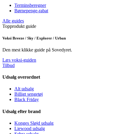
Terminsberegner
Børnepenge-rabat
Alle guides
Topprodukt guide
Voksi Breeze / Sky / Explorer / Urban
Den mest klikke guide på Sovedyret.
Læs voksi-guiden
Tilbud
Udsalg overordnet
Alt udsalg
Billigt sengetøj
Black Friday
Udsalg efter brand
Konges Sløjd udsalg
Liewood udsalg
Sebra udsalg