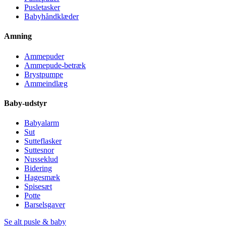
Pusletasker
Babyhåndklæder
Amning
Ammepuder
Ammepude-betræk
Brystpumpe
Ammeindlæg
Baby-udstyr
Babyalarm
Sut
Sutteflasker
Suttesnor
Nusseklud
Bidering
Hagesmæk
Spisesæt
Potte
Barselsgaver
Se alt pusle & baby