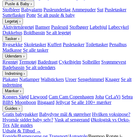
Pusle & Baby
›
Stofbleer
Babyalarm
Pusleunderlag
Ammepuder
Sut
Pusletasker
Sutteflasker
Potte
Se alt pusle & baby
Legetøj
›
Aktivitetslegetøj
Bamser
Puslespil
Stofbøger
Løbehjul
Løbecykel
Dukkehus
Boldbassin
Se alt legetøj
Tasker
›
Rygsække
Skoletasker
Kuffert
Pusletasker
Toilettasker
Penalhus
Madkasse
Se alle tasker
Udendørs
›
Regntøj
Termotøj
Badedragt
Cykelhjelm
Solbriller
Svømmevest
Badebassin
Se alt udendørs
Indretning
›
Plakater
Natlamper
Wallstickers
Uroer
Sengehimmel
Knager
Se alt
indretning
Mærker
›
Konges Sløjd
Liewood
Cam Cam Copenhagen
Joha
CeLaVi
Sebra
BIBS
Moonboon
Bisgaard
Jellycat
Se alle 100+ mærker
Guides
›
Gratis babypakker
Babydyne mål & størrelser
Hvilken voksipose?
Hvornår sidder baby selv?
Vask af sengerand
Økologisk vs Oeko-
Tex
Alle guides
Udsalg & Tilbud →
Forside
/
Barnevogne og Transport
/
Autostole
/
Beemoo Rotate i-