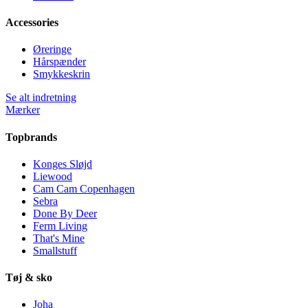
Accessories
Øreringe
Hårspænder
Smykkeskrin
Se alt indretning
Mærker
Topbrands
Konges Sløjd
Liewood
Cam Cam Copenhagen
Sebra
Done By Deer
Ferm Living
That's Mine
Smallstuff
Tøj & sko
Joha