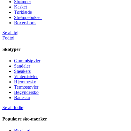
Strømper
Kasket
Tørklæde
Strømpebukser
Boxershorts
Se alt tøj
Fodtøj
Skotyper
Gummistøvler
Sandaler
Sneakers
Vinterstøvler
Hjemmesko
Termostøvler
Begyndersko
Badesko
Se alt fodtøj
Populære sko-mærker
Bisgaard