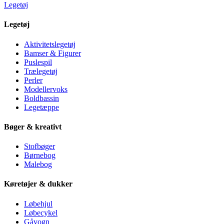
Legetøj
Legetøj
Aktivitetslegetøj
Bamser & Figurer
Puslespil
Trælegetøj
Perler
Modellervoks
Boldbassin
Legetæppe
Bøger & kreativt
Stofbøger
Børnebog
Malebog
Køretøjer & dukker
Løbehjul
Løbecykel
Gåvogn