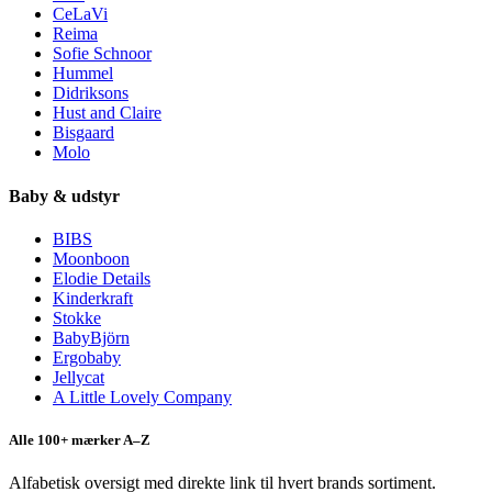
CeLaVi
Reima
Sofie Schnoor
Hummel
Didriksons
Hust and Claire
Bisgaard
Molo
Baby & udstyr
BIBS
Moonboon
Elodie Details
Kinderkraft
Stokke
BabyBjörn
Ergobaby
Jellycat
A Little Lovely Company
Alle 100+ mærker A–Z
Alfabetisk oversigt med direkte link til hvert brands sortiment.