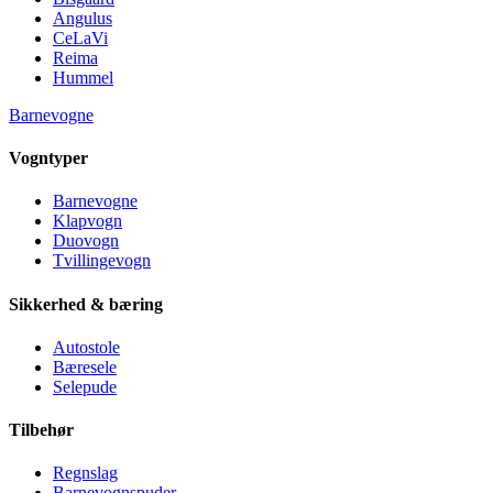
Angulus
CeLaVi
Reima
Hummel
Barnevogne
Vogntyper
Barnevogne
Klapvogn
Duovogn
Tvillingevogn
Sikkerhed & bæring
Autostole
Bæresele
Selepude
Tilbehør
Regnslag
Barnevognspuder