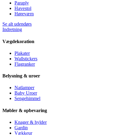
Paraply
Havestol
Høreværn
Se alt udendørs
Indretning
Vægdekoration
Plakater
Wallstickers
Flagranker
Belysning & uroer
Natlamper
Baby Uroer
Sengehimmel
Møbler & opbevaring
Knager & hylder
Gardin
Vækkeur