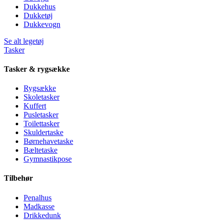
Dukkehus
Dukketøj
Dukkevogn
Se alt legetøj
Tasker
Tasker & rygsække
Rygsække
Skoletasker
Kuffert
Pusletasker
Toilettasker
Skuldertaske
Børnehavetaske
Bæltetaske
Gymnastikpose
Tilbehør
Penalhus
Madkasse
Drikkedunk