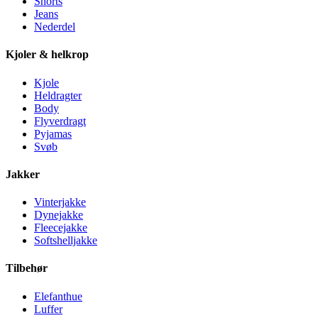
Shorts
Jeans
Nederdel
Kjoler & helkrop
Kjole
Heldragter
Body
Flyverdragt
Pyjamas
Svøb
Jakker
Vinterjakke
Dynejakke
Fleecejakke
Softshelljakke
Tilbehør
Elefanthue
Luffer