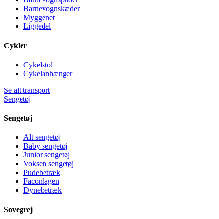
Barnevognskæder
Myggenet
Liggedel
Cykler
Cykelstol
Cykelanhænger
Se alt transport
Sengetøj
Sengetøj
Alt sengetøj
Baby sengetøj
Junior sengetøj
Voksen sengetøj
Pudebetræk
Faconlagen
Dynebetræk
Sovegrej