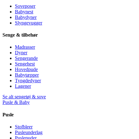
Soveposer
Babynest
Babydyner
Slyngevugger
Senge & tilbehør
Madrasser
Dyner
Sengerande
Sengehest
Hovedpude
Babytæpper
Tyngdedyner
Lagener
Se alt sengetøj & sove
Pusle & Baby
Pusle
Stofbleer
Pusleunderlag
Puslepuder