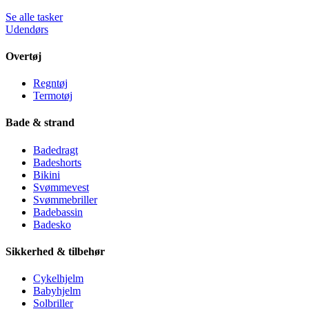
Se alle tasker
Udendørs
Overtøj
Regntøj
Termotøj
Bade & strand
Badedragt
Badeshorts
Bikini
Svømmevest
Svømmebriller
Badebassin
Badesko
Sikkerhed & tilbehør
Cykelhjelm
Babyhjelm
Solbriller