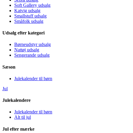
Soft Gallery udsalg
Katvig udsalg
Smallstuff udsalg
Småfolk udsalg
Udsalg efter kategori
Børneudstyr udsalg
Nattøj udsalg
Sengerande udsalg
Sæson
Julekalender til børn
Jul
Julekalendere
Julekalender til børn
Alt til jul
Jul efter mærke