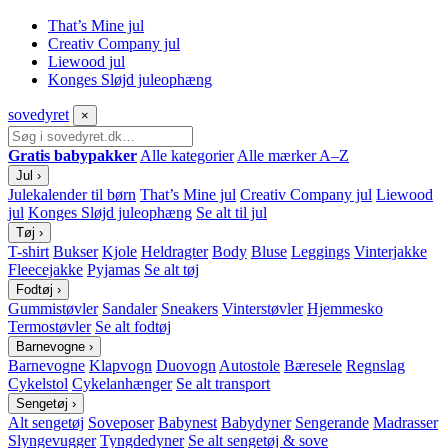
That’s Mine jul
Creativ Company jul
Liewood jul
Konges Sløjd juleophæng
sove
dyret
×
Gratis babypakker
Alle kategorier
Alle mærker A–Z
Jul
›
Julekalender til børn
That’s Mine jul
Creativ Company jul
Liewood
jul
Konges Sløjd juleophæng
Se alt til jul
Tøj
›
T-shirt
Bukser
Kjole
Heldragter
Body
Bluse
Leggings
Vinterjakke
Fleecejakke
Pyjamas
Se alt tøj
Fodtøj
›
Gummistøvler
Sandaler
Sneakers
Vinterstøvler
Hjemmesko
Termostøvler
Se alt fodtøj
Barnevogne
›
Barnevogne
Klapvogn
Duovogn
Autostole
Bæresele
Regnslag
Cykelstol
Cykelanhænger
Se alt transport
Sengetøj
›
Alt sengetøj
Soveposer
Babynest
Babydyner
Sengerande
Madrasser
Slyngevugger
Tyngdedyner
Se alt sengetøj & sove