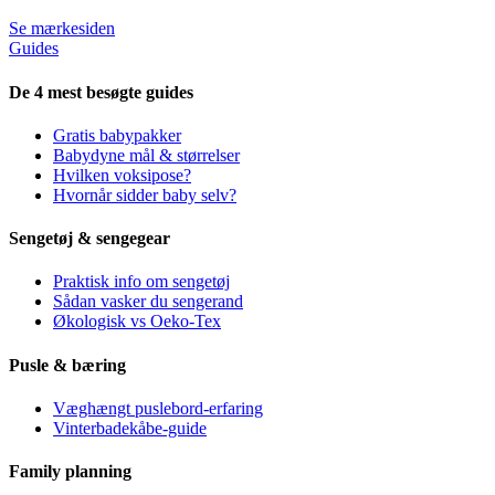
Se mærkesiden
Guides
De 4 mest besøgte guides
Gratis babypakker
Babydyne mål & størrelser
Hvilken voksipose?
Hvornår sidder baby selv?
Sengetøj & sengegear
Praktisk info om sengetøj
Sådan vasker du sengerand
Økologisk vs Oeko-Tex
Pusle & bæring
Væghængt puslebord-erfaring
Vinterbadekåbe-guide
Family planning