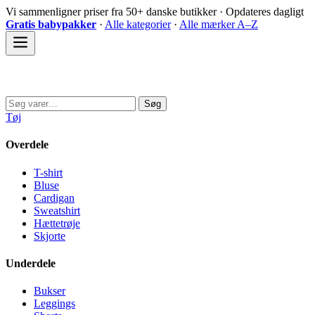
Spring
Vi sammenligner priser fra 50+ danske butikker · Opdateres dagligt
til
Gratis babypakker
·
Alle kategorier
·
Alle mærker A–Z
indhold
Sovedyret
Søg
Søg
efter:
Tøj
Overdele
T-shirt
Bluse
Cardigan
Sweatshirt
Hættetrøje
Skjorte
Underdele
Bukser
Leggings