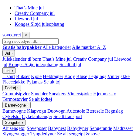
That’s Mine jul
Creativ Company jul
Liewood jul
Konges Sløjd juleophæng
sove
dyret
×
Gratis babypakker
Alle kategorier
Alle mærker A–Z
Jul
›
Julekalender til børn
That’s Mine jul
Creativ Company jul
Liewood
jul
Konges Sløjd juleophæng
Se alt til jul
Tøj
›
T-shirt
Bukser
Kjole
Heldragter
Body
Bluse
Leggings
Vinterjakke
Fleecejakke
Pyjamas
Se alt tøj
Fodtøj
›
Gummistøvler
Sandaler
Sneakers
Vinterstøvler
Hjemmesko
Termostøvler
Se alt fodtøj
Barnevogne
›
Barnevogne
Klapvogn
Duovogn
Autostole
Bæresele
Regnslag
Cykelstol
Cykelanhænger
Se alt transport
Sengetøj
›
Alt sengetøj
Soveposer
Babynest
Babydyner
Sengerande
Madrasser
Slyngevugger
Tyngdedyner
Se alt sengetøj & sove