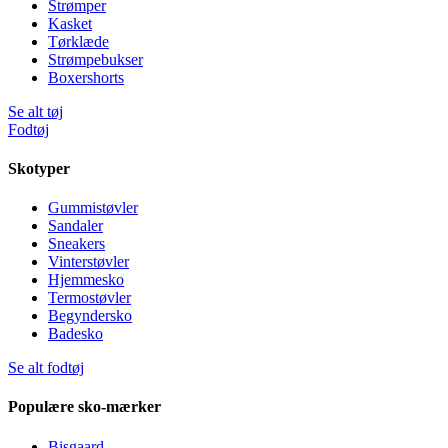
Strømper
Kasket
Tørklæde
Strømpebukser
Boxershorts
Se alt tøj
Fodtøj
Skotyper
Gummistøvler
Sandaler
Sneakers
Vinterstøvler
Hjemmesko
Termostøvler
Begyndersko
Badesko
Se alt fodtøj
Populære sko-mærker
Bisgaard