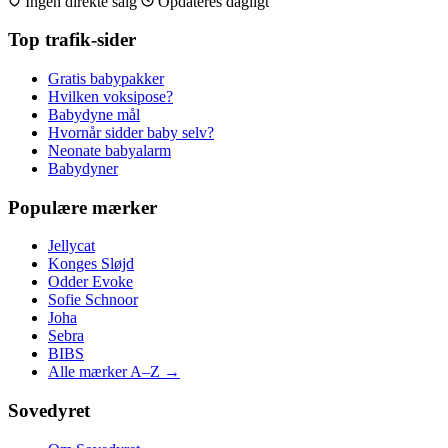
Ingen direkte salg
Opdateres dagligt
Top trafik-sider
Gratis babypakker
Hvilken voksipose?
Babydyne mål
Hvornår sidder baby selv?
Neonate babyalarm
Babydyner
Populære mærker
Jellycat
Konges Sløjd
Odder Evoke
Sofie Schnoor
Joha
Sebra
BIBS
Alle mærker A–Z →
Sovedyret