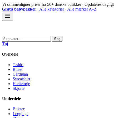
Spring
Vi sammenligner priser fra 50+ danske butikker · Opdateres dagligt
til
Gratis babypakker
·
Alle kategorier
·
Alle mærker A–Z
indhold
Sovedyret
Søg
Søg
efter:
Tøj
Overdele
T-shirt
Bluse
Cardigan
Sweatshirt
Hættetrøje
Skjorte
Underdele
Bukser
Leggings