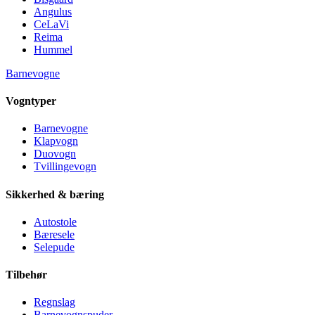
Angulus
CeLaVi
Reima
Hummel
Barnevogne
Vogntyper
Barnevogne
Klapvogn
Duovogn
Tvillingevogn
Sikkerhed & bæring
Autostole
Bæresele
Selepude
Tilbehør
Regnslag
Barnevognspuder