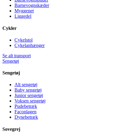
Barnevognskæder
Myggenet
Liggedel
Cykler
Cykelstol
Cykelanhænger
Se alt transport
Sengetøj
Sengetøj
Alt sengetøj
Baby sengetøj
Junior sengetøj
Voksen sengetøj
Pudebetræk
Faconlagen
Dynebetræk
Sovegrej