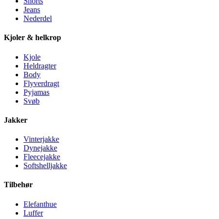
Shorts
Jeans
Nederdel
Kjoler & helkrop
Kjole
Heldragter
Body
Flyverdragt
Pyjamas
Svøb
Jakker
Vinterjakke
Dynejakke
Fleecejakke
Softshelljakke
Tilbehør
Elefanthue
Luffer