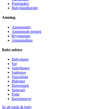
Pusletasker
Babyhåndklæder
Amning
Ammepuder
Ammepude-betræk
Brystpumpe
Ammeindlæg
Baby-udstyr
Babyalarm
Sut
Sutteflasker
Suttesnor
Nusseklud
Bidering
Hagesmæk
Spisesæt
Potte
Barselsgaver
Se alt pusle & baby