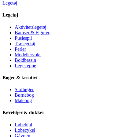
Legetøj
Legetøj
Aktivitetslegetøj
Bamser & Figurer
Puslespil
Trælegetøj
Perler
Modellervoks
Boldbassin
Legetæppe
Bøger & kreativt
Stofbøger
Børnebog
Malebog
Køretøjer & dukker
Løbehjul
Løbecykel
Gåvogn