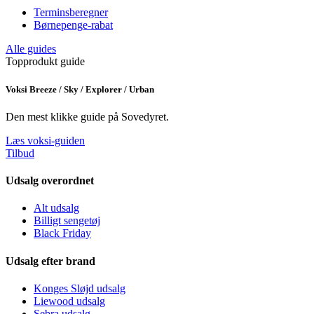
Terminsberegner
Børnepenge-rabat
Alle guides
Topprodukt guide
Voksi Breeze / Sky / Explorer / Urban
Den mest klikke guide på Sovedyret.
Læs voksi-guiden
Tilbud
Udsalg overordnet
Alt udsalg
Billigt sengetøj
Black Friday
Udsalg efter brand
Konges Sløjd udsalg
Liewood udsalg
Sebra udsalg