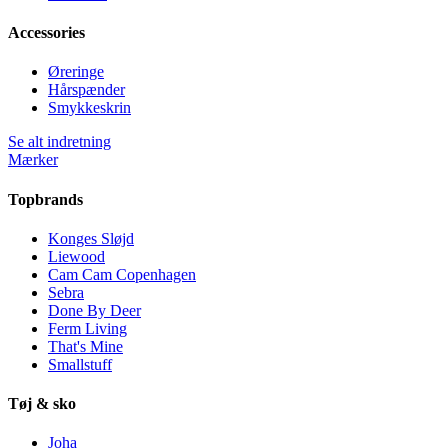
Accessories
Øreringe
Hårspænder
Smykkeskrin
Se alt indretning
Mærker
Topbrands
Konges Sløjd
Liewood
Cam Cam Copenhagen
Sebra
Done By Deer
Ferm Living
That's Mine
Smallstuff
Tøj & sko
Joha