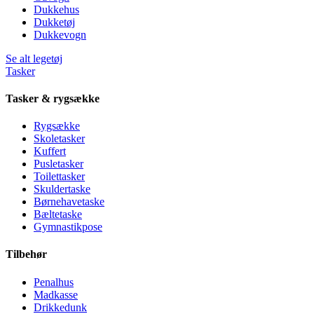
Dukkehus
Dukketøj
Dukkevogn
Se alt legetøj
Tasker
Tasker & rygsække
Rygsække
Skoletasker
Kuffert
Pusletasker
Toilettasker
Skuldertaske
Børnehavetaske
Bæltetaske
Gymnastikpose
Tilbehør
Penalhus
Madkasse
Drikkedunk