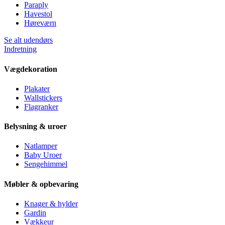
Paraply
Havestol
Høreværn
Se alt udendørs
Indretning
Vægdekoration
Plakater
Wallstickers
Flagranker
Belysning & uroer
Natlamper
Baby Uroer
Sengehimmel
Møbler & opbevaring
Knager & hylder
Gardin
Vækkeur