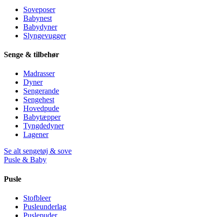
Soveposer
Babynest
Babydyner
Slyngevugger
Senge & tilbehør
Madrasser
Dyner
Sengerande
Sengehest
Hovedpude
Babytæpper
Tyngdedyner
Lagener
Se alt sengetøj & sove
Pusle & Baby
Pusle
Stofbleer
Pusleunderlag
Puslepuder