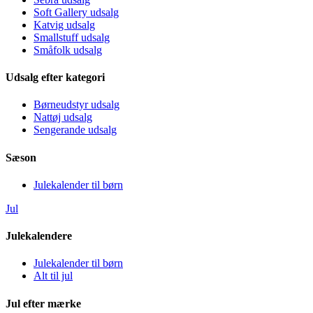
Soft Gallery udsalg
Katvig udsalg
Smallstuff udsalg
Småfolk udsalg
Udsalg efter kategori
Børneudstyr udsalg
Nattøj udsalg
Sengerande udsalg
Sæson
Julekalender til børn
Jul
Julekalendere
Julekalender til børn
Alt til jul
Jul efter mærke