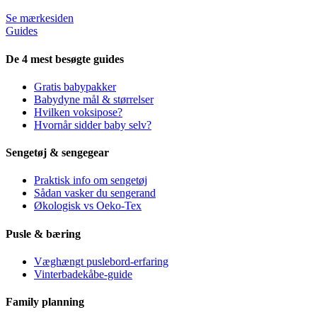
Se mærkesiden
Guides
De 4 mest besøgte guides
Gratis babypakker
Babydyne mål & størrelser
Hvilken voksipose?
Hvornår sidder baby selv?
Sengetøj & sengegear
Praktisk info om sengetøj
Sådan vasker du sengerand
Økologisk vs Oeko-Tex
Pusle & bæring
Væghængt puslebord-erfaring
Vinterbadekåbe-guide
Family planning