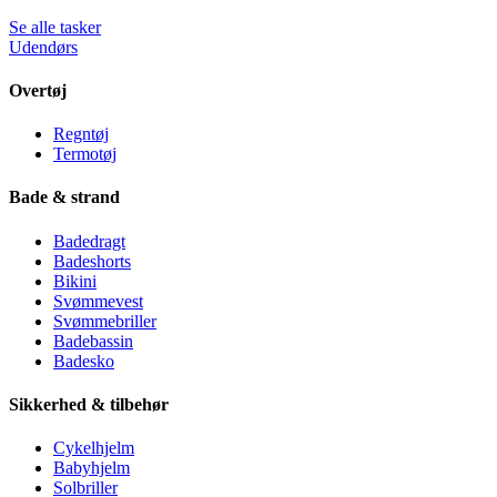
Se alle tasker
Udendørs
Overtøj
Regntøj
Termotøj
Bade & strand
Badedragt
Badeshorts
Bikini
Svømmevest
Svømmebriller
Badebassin
Badesko
Sikkerhed & tilbehør
Cykelhjelm
Babyhjelm
Solbriller