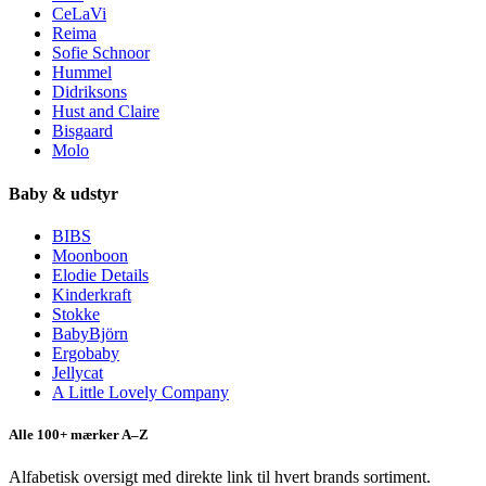
CeLaVi
Reima
Sofie Schnoor
Hummel
Didriksons
Hust and Claire
Bisgaard
Molo
Baby & udstyr
BIBS
Moonboon
Elodie Details
Kinderkraft
Stokke
BabyBjörn
Ergobaby
Jellycat
A Little Lovely Company
Alle 100+ mærker A–Z
Alfabetisk oversigt med direkte link til hvert brands sortiment.