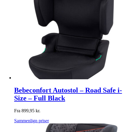
Bebeconfort Autostol – Road Safe i-
Size – Full Black
Fra
899,95
kr.
Sammenlign priser