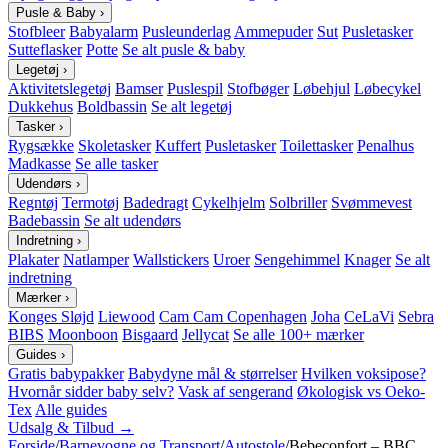
Pusle & Baby
›
Stofbleer
Babyalarm
Pusleunderlag
Ammepuder
Sut
Pusletasker
Sutteflasker
Potte
Se alt pusle & baby
Legetøj
›
Aktivitetslegetøj
Bamser
Puslespil
Stofbøger
Løbehjul
Løbecykel
Dukkehus
Boldbassin
Se alt legetøj
Tasker
›
Rygsække
Skoletasker
Kuffert
Pusletasker
Toilettasker
Penalhus
Madkasse
Se alle tasker
Udendørs
›
Regntøj
Termotøj
Badedragt
Cykelhjelm
Solbriller
Svømmevest
Badebassin
Se alt udendørs
Indretning
›
Plakater
Natlamper
Wallstickers
Uroer
Sengehimmel
Knager
Se alt
indretning
Mærker
›
Konges Sløjd
Liewood
Cam Cam Copenhagen
Joha
CeLaVi
Sebra
BIBS
Moonboon
Bisgaard
Jellycat
Se alle 100+ mærker
Guides
›
Gratis babypakker
Babydyne mål & størrelser
Hvilken voksipose?
Hvornår sidder baby selv?
Vask af sengerand
Økologisk vs Oeko-
Tex
Alle guides
Udsalg & Tilbud →
Forside
/
Barnevogne og Transport
/
Autostole
/
Bebeconfort – BBC