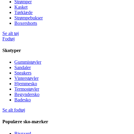
Strømper
Kasket
Tørklæde
Strømpebukser
Boxershorts
Se alt tøj
Fodtøj
Skotyper
Gummistøvler
Sandaler
Sneakers
Vinterstøvler
Hjemmesko
Termostøvler
Begyndersko
Badesko
Se alt fodtøj
Populære sko-mærker
Bisgaard