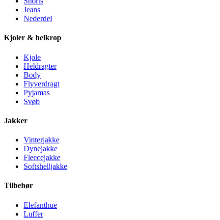
Shorts
Jeans
Nederdel
Kjoler & helkrop
Kjole
Heldragter
Body
Flyverdragt
Pyjamas
Svøb
Jakker
Vinterjakke
Dynejakke
Fleecejakke
Softshelljakke
Tilbehør
Elefanthue
Luffer