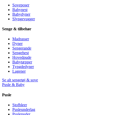
Soveposer
Babynest
Babydyner
Slyngevugger
Senge & tilbehør
Madrasser
Dyner
Sengerande
Sengehest
Hovedpude
Babytæpper
Tyngdedyner
Lagener
Se alt sengetøj & sove
Pusle & Baby
Pusle
Stofbleer
Pusleunderlag
Puslepuder