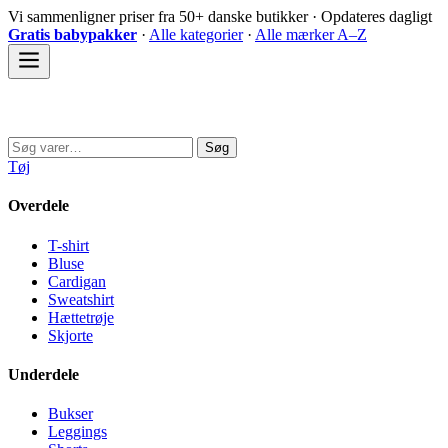
Spring
Vi sammenligner priser fra 50+ danske butikker · Opdateres dagligt
til
Gratis babypakker
·
Alle kategorier
·
Alle mærker A–Z
indhold
Sovedyret
Søg
Søg
efter:
Tøj
Overdele
T-shirt
Bluse
Cardigan
Sweatshirt
Hættetrøje
Skjorte
Underdele
Bukser
Leggings