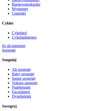
Barnevognskæder
Myggenet
Liggedel
Cykler
Cykelstol
Cykelanhænger
Se alt transport
Sengetøj
Sengetøj
Alt sengetøj
Baby sengetøj
Junior sengetøj
Voksen sengetøj
Pudebetræk
Faconlagen
Dynebetræk
Sovegrej