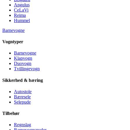
Angulus
CeLaVi
Reima
Hummel
Barnevogne
Vogntyper
Barnevogne
Klapvogn
Duovogn
Tvillingevogn
Sikkerhed & bæring
Autostole
Bæresele
Selepude
Tilbehør
Regnslag
Barnevognspuder