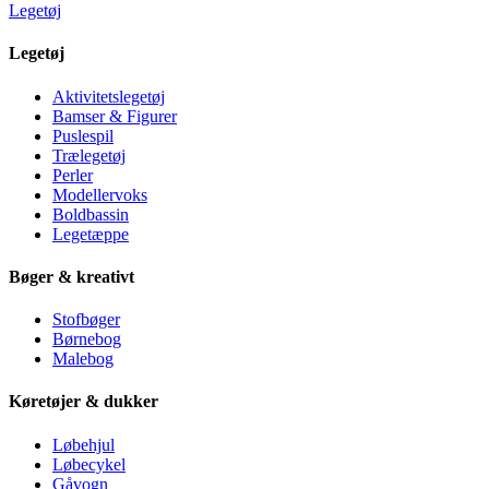
Legetøj
Legetøj
Aktivitetslegetøj
Bamser & Figurer
Puslespil
Trælegetøj
Perler
Modellervoks
Boldbassin
Legetæppe
Bøger & kreativt
Stofbøger
Børnebog
Malebog
Køretøjer & dukker
Løbehjul
Løbecykel
Gåvogn