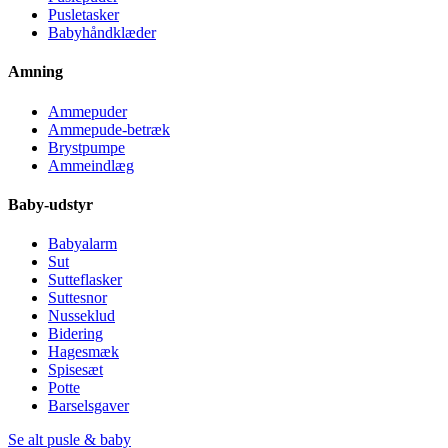
Pusletasker
Babyhåndklæder
Amning
Ammepuder
Ammepude-betræk
Brystpumpe
Ammeindlæg
Baby-udstyr
Babyalarm
Sut
Sutteflasker
Suttesnor
Nusseklud
Bidering
Hagesmæk
Spisesæt
Potte
Barselsgaver
Se alt pusle & baby