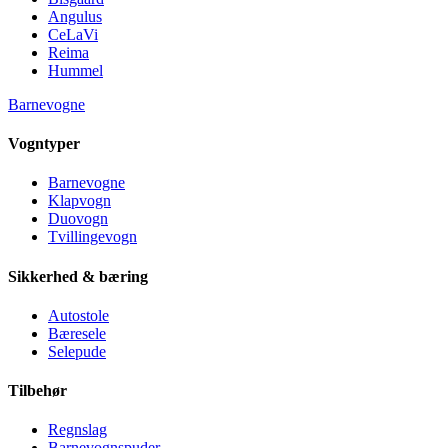
Angulus
CeLaVi
Reima
Hummel
Barnevogne
Vogntyper
Barnevogne
Klapvogn
Duovogn
Tvillingevogn
Sikkerhed & bæring
Autostole
Bæresele
Selepude
Tilbehør
Regnslag
Barnevognspuder