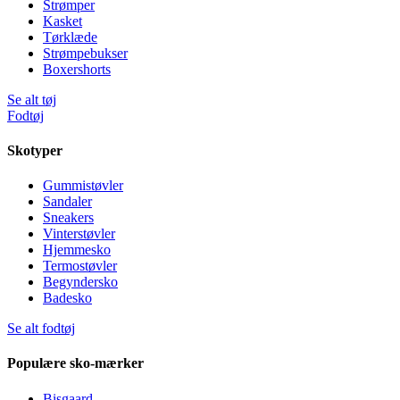
Strømper
Kasket
Tørklæde
Strømpebukser
Boxershorts
Se alt tøj
Fodtøj
Skotyper
Gummistøvler
Sandaler
Sneakers
Vinterstøvler
Hjemmesko
Termostøvler
Begyndersko
Badesko
Se alt fodtøj
Populære sko-mærker
Bisgaard