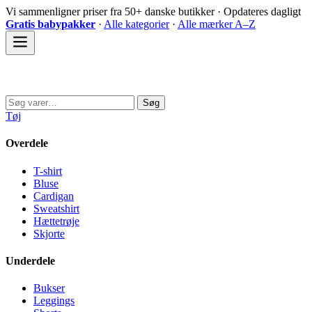
Spring
Vi sammenligner priser fra 50+ danske butikker · Opdateres dagligt
til
Gratis babypakker
·
Alle kategorier
·
Alle mærker A–Z
indhold
Sovedyret
Søg
Søg
efter:
Tøj
Overdele
T-shirt
Bluse
Cardigan
Sweatshirt
Hættetrøje
Skjorte
Underdele
Bukser
Leggings