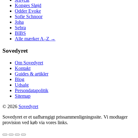
Konges Sløjd
Odder Evoke
Sofie Schnoor
Joha
Sebra
BIBS
Alle mærker A–Z →
Sovedyret
Om Sovedyret
Kontakt
Guides & artikler
Blog
Udsalg
Persondatapolitik
Sitemap
© 2026
Sovedyret
Sovedyret er et uafhængigt prissammenligningssite. Vi modtager
provision ved køb via vores links.