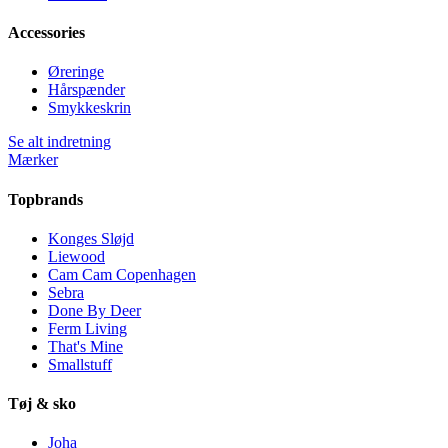
Accessories
Øreringe
Hårspænder
Smykkeskrin
Se alt indretning
Mærker
Topbrands
Konges Sløjd
Liewood
Cam Cam Copenhagen
Sebra
Done By Deer
Ferm Living
That's Mine
Smallstuff
Tøj & sko
Joha