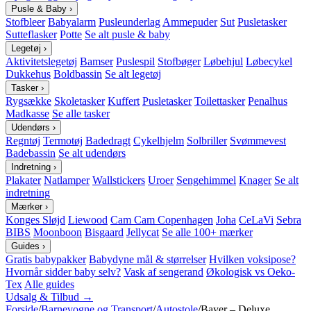
Pusle & Baby
›
Stofbleer
Babyalarm
Pusleunderlag
Ammepuder
Sut
Pusletasker
Sutteflasker
Potte
Se alt pusle & baby
Legetøj
›
Aktivitetslegetøj
Bamser
Puslespil
Stofbøger
Løbehjul
Løbecykel
Dukkehus
Boldbassin
Se alt legetøj
Tasker
›
Rygsække
Skoletasker
Kuffert
Pusletasker
Toilettasker
Penalhus
Madkasse
Se alle tasker
Udendørs
›
Regntøj
Termotøj
Badedragt
Cykelhjelm
Solbriller
Svømmevest
Badebassin
Se alt udendørs
Indretning
›
Plakater
Natlamper
Wallstickers
Uroer
Sengehimmel
Knager
Se alt
indretning
Mærker
›
Konges Sløjd
Liewood
Cam Cam Copenhagen
Joha
CeLaVi
Sebra
BIBS
Moonboon
Bisgaard
Jellycat
Se alle 100+ mærker
Guides
›
Gratis babypakker
Babydyne mål & størrelser
Hvilken voksipose?
Hvornår sidder baby selv?
Vask af sengerand
Økologisk vs Oeko-
Tex
Alle guides
Udsalg & Tilbud →
Forside
/
Barnevogne og Transport
/
Autostole
/
Bayer – Deluxe