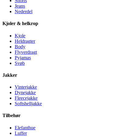
Shorts
Jeans
Nederdel
Kjoler & helkrop
Kjole
Heldragter
Body
Flyverdragt
Pyjamas
Svøb
Jakker
Vinterjakke
Dynejakke
Fleecejakke
Softshelljakke
Tilbehør
Elefanthue
Luffer