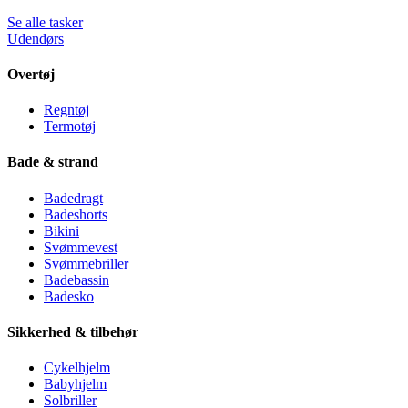
Se alle tasker
Udendørs
Overtøj
Regntøj
Termotøj
Bade & strand
Badedragt
Badeshorts
Bikini
Svømmevest
Svømmebriller
Badebassin
Badesko
Sikkerhed & tilbehør
Cykelhjelm
Babyhjelm
Solbriller