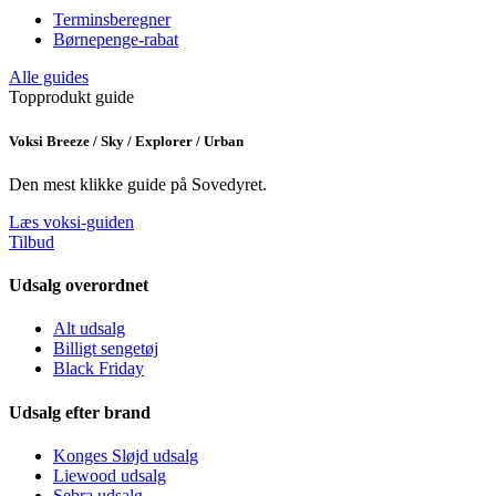
Terminsberegner
Børnepenge-rabat
Alle guides
Topprodukt guide
Voksi Breeze / Sky / Explorer / Urban
Den mest klikke guide på Sovedyret.
Læs voksi-guiden
Tilbud
Udsalg overordnet
Alt udsalg
Billigt sengetøj
Black Friday
Udsalg efter brand
Konges Sløjd udsalg
Liewood udsalg
Sebra udsalg