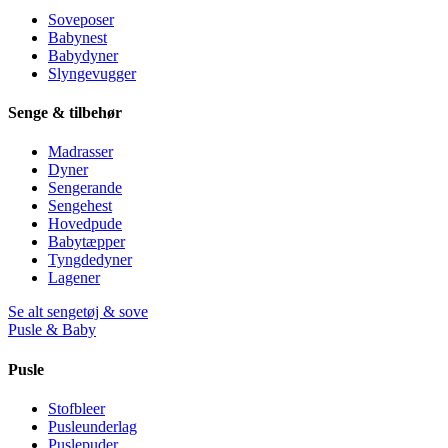
Soveposer
Babynest
Babydyner
Slyngevugger
Senge & tilbehør
Madrasser
Dyner
Sengerande
Sengehest
Hovedpude
Babytæpper
Tyngdedyner
Lagener
Se alt sengetøj & sove
Pusle & Baby
Pusle
Stofbleer
Pusleunderlag
Puslepuder