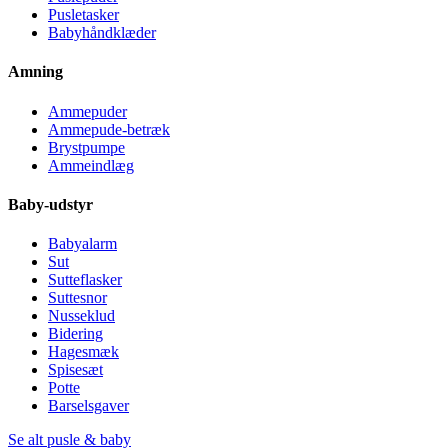
Pusletasker
Babyhåndklæder
Amning
Ammepuder
Ammepude-betræk
Brystpumpe
Ammeindlæg
Baby-udstyr
Babyalarm
Sut
Sutteflasker
Suttesnor
Nusseklud
Bidering
Hagesmæk
Spisesæt
Potte
Barselsgaver
Se alt pusle & baby