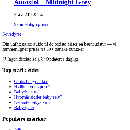
Autostol – Midnight Grey
Fra
2.249,25
kr.
Sammenlign priser
Sovedyret
Din uafhængige guide til de bedste priser på børneudstyr — vi
sammenligner priser fra 50+ danske butikker.
Ingen direkte salg
Opdateres dagligt
Top trafik-sider
Gratis babypakker
Hvilken voksipose?
Babydyne mål
Hvornår sidder baby selv?
Neonate babyalarm
Babydyner
Populære mærker
Jellycat