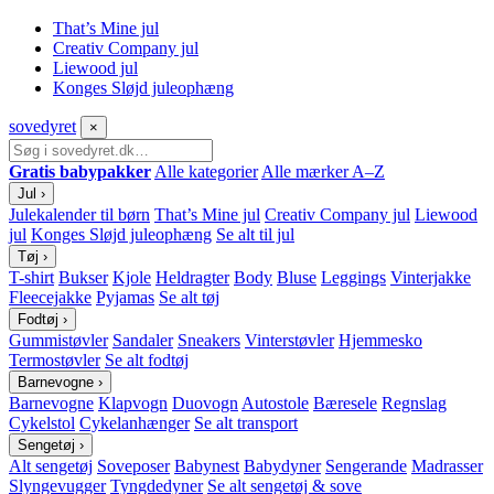
That’s Mine jul
Creativ Company jul
Liewood jul
Konges Sløjd juleophæng
sove
dyret
×
Gratis babypakker
Alle kategorier
Alle mærker A–Z
Jul
›
Julekalender til børn
That’s Mine jul
Creativ Company jul
Liewood
jul
Konges Sløjd juleophæng
Se alt til jul
Tøj
›
T-shirt
Bukser
Kjole
Heldragter
Body
Bluse
Leggings
Vinterjakke
Fleecejakke
Pyjamas
Se alt tøj
Fodtøj
›
Gummistøvler
Sandaler
Sneakers
Vinterstøvler
Hjemmesko
Termostøvler
Se alt fodtøj
Barnevogne
›
Barnevogne
Klapvogn
Duovogn
Autostole
Bæresele
Regnslag
Cykelstol
Cykelanhænger
Se alt transport
Sengetøj
›
Alt sengetøj
Soveposer
Babynest
Babydyner
Sengerande
Madrasser
Slyngevugger
Tyngdedyner
Se alt sengetøj & sove