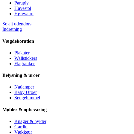
Paraply
Havestol
Høreværn
Se alt udendørs
Indretning
Vægdekoration
Plakater
Wallstickers
Flagranker
Belysning & uroer
Natlamper
Baby Uroer
Sengehimmel
Møbler & opbevaring
Knager & hylder
Gardin
Vækkeur