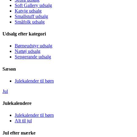
Soft Gallery udsalg
Katvig udsalg
Smallstuff udsalg
Småfolk udsalg
Udsalg efter kategori
Børneudstyr udsalg
Nattøj udsalg
Sengerande udsalg
Sæson
Julekalender til børn
Jul
Julekalendere
Julekalender til børn
Alt til jul
Jul efter mærke