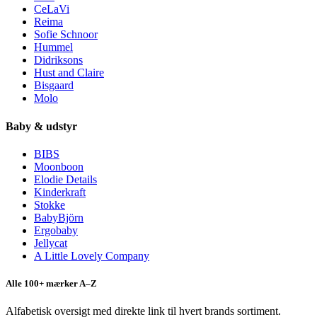
CeLaVi
Reima
Sofie Schnoor
Hummel
Didriksons
Hust and Claire
Bisgaard
Molo
Baby & udstyr
BIBS
Moonboon
Elodie Details
Kinderkraft
Stokke
BabyBjörn
Ergobaby
Jellycat
A Little Lovely Company
Alle 100+ mærker A–Z
Alfabetisk oversigt med direkte link til hvert brands sortiment.