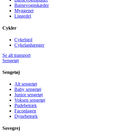
Barnevognskæder
Myggenet
Liggedel
Cykler
Cykelstol
Cykelanhænger
Se alt transport
Sengetøj
Sengetøj
Alt sengetøj
Baby sengetøj
Junior sengetøj
Voksen sengetøj
Pudebetræk
Faconlagen
Dynebetræk
Sovegrej