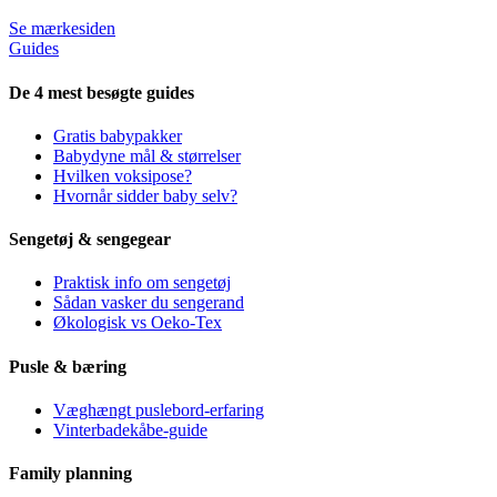
Se mærkesiden
Guides
De 4 mest besøgte guides
Gratis babypakker
Babydyne mål & størrelser
Hvilken voksipose?
Hvornår sidder baby selv?
Sengetøj & sengegear
Praktisk info om sengetøj
Sådan vasker du sengerand
Økologisk vs Oeko-Tex
Pusle & bæring
Væghængt puslebord-erfaring
Vinterbadekåbe-guide
Family planning