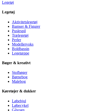
Legetøj
Legetøj
Aktivitetslegetøj
Bamser & Figurer
Puslespil
Trælegetøj
Perler
Modellervoks
Boldbassin
Legetæppe
Bøger & kreativt
Stofbøger
Børnebog
Malebog
Køretøjer & dukker
Løbehjul
Løbecykel
Gåvogn