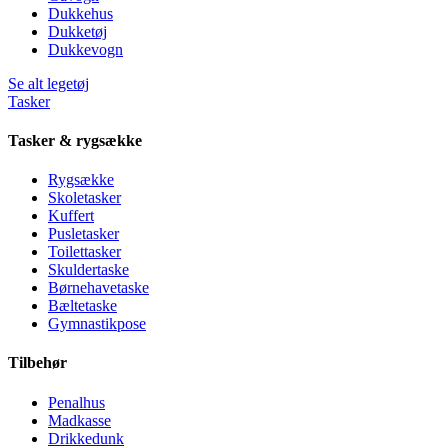
Dukkehus
Dukketøj
Dukkevogn
Se alt legetøj
Tasker
Tasker & rygsække
Rygsække
Skoletasker
Kuffert
Pusletasker
Toilettasker
Skuldertaske
Børnehavetaske
Bæltetaske
Gymnastikpose
Tilbehør
Penalhus
Madkasse
Drikkedunk