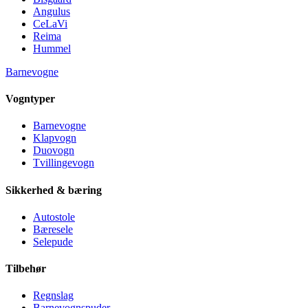
Angulus
CeLaVi
Reima
Hummel
Barnevogne
Vogntyper
Barnevogne
Klapvogn
Duovogn
Tvillingevogn
Sikkerhed & bæring
Autostole
Bæresele
Selepude
Tilbehør
Regnslag
Barnevognspuder