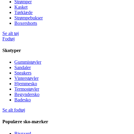
Strømper
Kasket
Tørklæde
Strømpebukser
Boxershorts
Se alt tøj
Fodtøj
Skotyper
Gummistøvler
Sandaler
Sneakers
Vinterstøvler
Hjemmesko
Termostøvler
Begyndersko
Badesko
Se alt fodtøj
Populære sko-mærker
Bisgaard