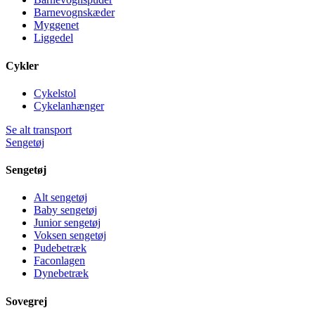
Barnevognskæder
Myggenet
Liggedel
Cykler
Cykelstol
Cykelanhænger
Se alt transport
Sengetøj
Sengetøj
Alt sengetøj
Baby sengetøj
Junior sengetøj
Voksen sengetøj
Pudebetræk
Faconlagen
Dynebetræk
Sovegrej