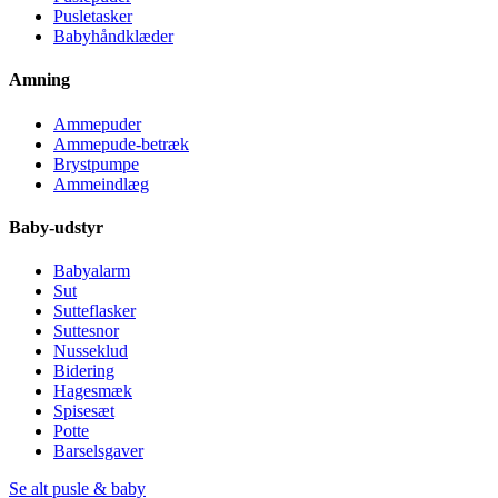
Pusletasker
Babyhåndklæder
Amning
Ammepuder
Ammepude-betræk
Brystpumpe
Ammeindlæg
Baby-udstyr
Babyalarm
Sut
Sutteflasker
Suttesnor
Nusseklud
Bidering
Hagesmæk
Spisesæt
Potte
Barselsgaver
Se alt pusle & baby