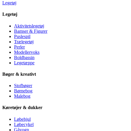
Legetøj
Legetøj
Aktivitetslegetøj
Bamser & Figurer
Puslespil
Trælegetøj
Perler
Modellervoks
Boldbassin
Legetæppe
Bøger & kreativt
Stofbøger
Børnebog
Malebog
Køretøjer & dukker
Løbehjul
Løbecykel
Gåvogn