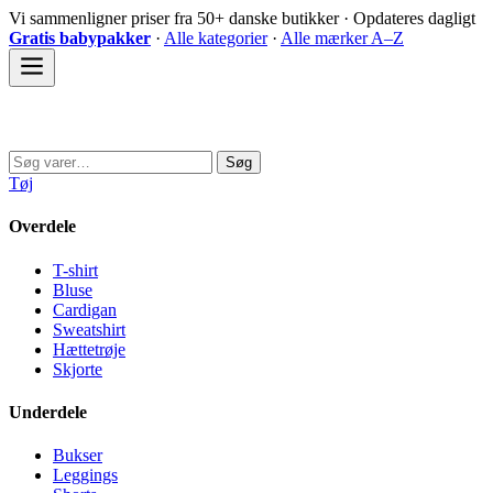
Spring
Vi sammenligner priser fra 50+ danske butikker · Opdateres dagligt
til
Gratis babypakker
·
Alle kategorier
·
Alle mærker A–Z
indhold
Sovedyret
Søg
Søg
efter:
Tøj
Overdele
T-shirt
Bluse
Cardigan
Sweatshirt
Hættetrøje
Skjorte
Underdele
Bukser
Leggings