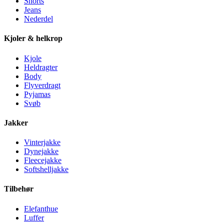
Shorts
Jeans
Nederdel
Kjoler & helkrop
Kjole
Heldragter
Body
Flyverdragt
Pyjamas
Svøb
Jakker
Vinterjakke
Dynejakke
Fleecejakke
Softshelljakke
Tilbehør
Elefanthue
Luffer