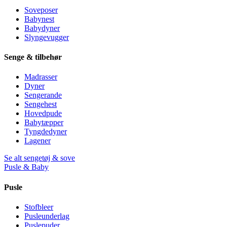
Soveposer
Babynest
Babydyner
Slyngevugger
Senge & tilbehør
Madrasser
Dyner
Sengerande
Sengehest
Hovedpude
Babytæpper
Tyngdedyner
Lagener
Se alt sengetøj & sove
Pusle & Baby
Pusle
Stofbleer
Pusleunderlag
Puslepuder