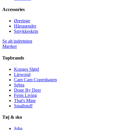
Accessories
Øreringe
Hårspænder
Smykkeskrin
Se alt indretning
Mærker
Topbrands
Konges Sløjd
Liewood
Cam Cam Copenhagen
Sebra
Done By Deer
Ferm Living
That's Mine
Smallstuff
Tøj & sko
Joha