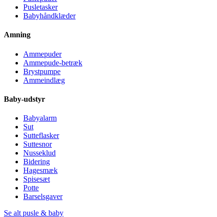
Pusletasker
Babyhåndklæder
Amning
Ammepuder
Ammepude-betræk
Brystpumpe
Ammeindlæg
Baby-udstyr
Babyalarm
Sut
Sutteflasker
Suttesnor
Nusseklud
Bidering
Hagesmæk
Spisesæt
Potte
Barselsgaver
Se alt pusle & baby