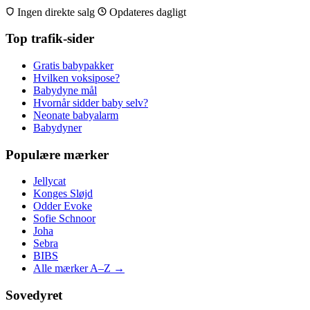
Ingen direkte salg
Opdateres dagligt
Top trafik-sider
Gratis babypakker
Hvilken voksipose?
Babydyne mål
Hvornår sidder baby selv?
Neonate babyalarm
Babydyner
Populære mærker
Jellycat
Konges Sløjd
Odder Evoke
Sofie Schnoor
Joha
Sebra
BIBS
Alle mærker A–Z →
Sovedyret