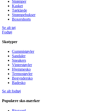
Strømper
Kasket
Tørklæde
Strømpebukser
Boxershorts
Se alt tøj
Fodtøj
Skotyper
Gummistøvler
Sandaler
Sneakers
Vinterstøvler
Hjemmesko
Termostøvler
Begyndersko
Badesko
Se alt fodtøj
Populære sko-mærker
Bisgaard