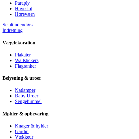
Paraply
Havestol
Høreværn
Se alt udendørs
Indretning
Vægdekoration
Plakater
Wallstickers
Flagranker
Belysning & uroer
Natlamper
Baby Uroer
Sengehimmel
Møbler & opbevaring
Knager & hylder
Gardin
Vækkeur