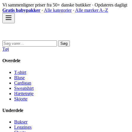
Spring
Vi sammenligner priser fra 50+ danske butikker · Opdateres dagligt
til
Gratis babypakker
·
Alle kategorier
·
Alle mærker A–Z
indhold
Sovedyret
Søg
Søg
efter:
Tøj
Overdele
T-shirt
Bluse
Cardigan
Sweatshirt
Hættetrøje
Skjorte
Underdele
Bukser
Leggings