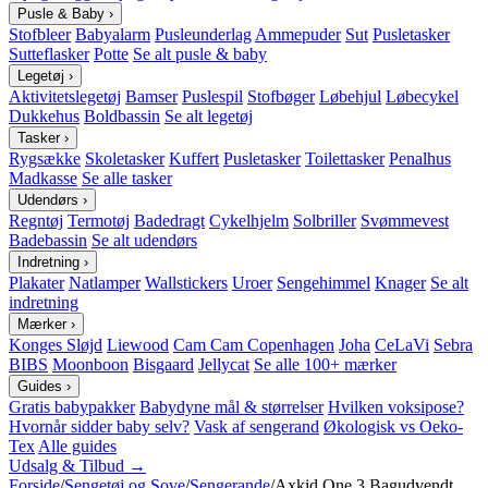
Pusle & Baby
›
Stofbleer
Babyalarm
Pusleunderlag
Ammepuder
Sut
Pusletasker
Sutteflasker
Potte
Se alt pusle & baby
Legetøj
›
Aktivitetslegetøj
Bamser
Puslespil
Stofbøger
Løbehjul
Løbecykel
Dukkehus
Boldbassin
Se alt legetøj
Tasker
›
Rygsække
Skoletasker
Kuffert
Pusletasker
Toilettasker
Penalhus
Madkasse
Se alle tasker
Udendørs
›
Regntøj
Termotøj
Badedragt
Cykelhjelm
Solbriller
Svømmevest
Badebassin
Se alt udendørs
Indretning
›
Plakater
Natlamper
Wallstickers
Uroer
Sengehimmel
Knager
Se alt
indretning
Mærker
›
Konges Sløjd
Liewood
Cam Cam Copenhagen
Joha
CeLaVi
Sebra
BIBS
Moonboon
Bisgaard
Jellycat
Se alle 100+ mærker
Guides
›
Gratis babypakker
Babydyne mål & størrelser
Hvilken voksipose?
Hvornår sidder baby selv?
Vask af sengerand
Økologisk vs Oeko-
Tex
Alle guides
Udsalg & Tilbud →
Forside
/
Sengetøj og Sove
/
Sengerande
/
Axkid One 3 Bagudvendt