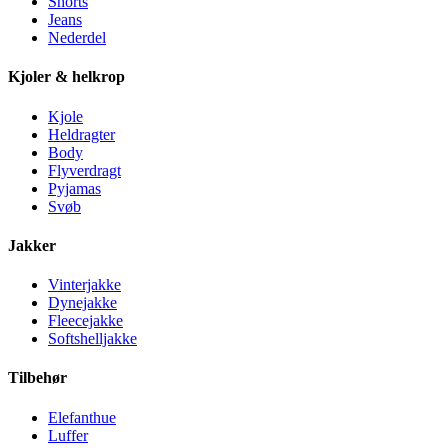
Shorts
Jeans
Nederdel
Kjoler & helkrop
Kjole
Heldragter
Body
Flyverdragt
Pyjamas
Svøb
Jakker
Vinterjakke
Dynejakke
Fleecejakke
Softshelljakke
Tilbehør
Elefanthue
Luffer