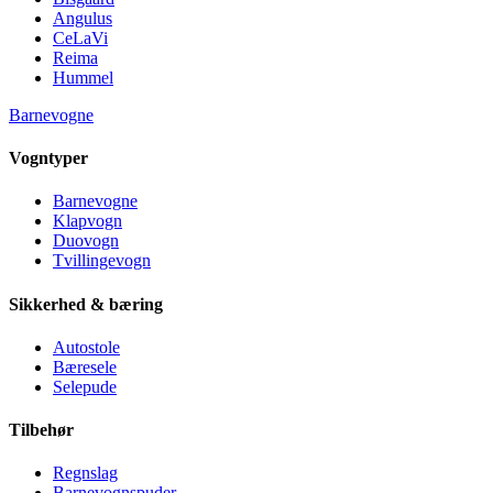
Angulus
CeLaVi
Reima
Hummel
Barnevogne
Vogntyper
Barnevogne
Klapvogn
Duovogn
Tvillingevogn
Sikkerhed & bæring
Autostole
Bæresele
Selepude
Tilbehør
Regnslag
Barnevognspuder