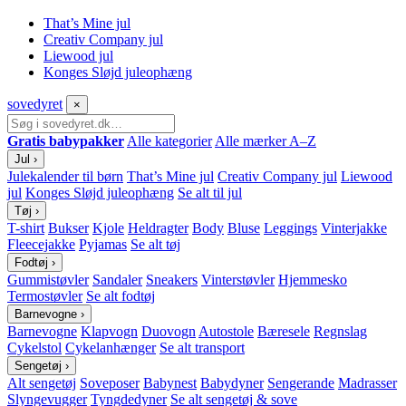
That’s Mine jul
Creativ Company jul
Liewood jul
Konges Sløjd juleophæng
sove
dyret
×
Gratis babypakker
Alle kategorier
Alle mærker A–Z
Jul
›
Julekalender til børn
That’s Mine jul
Creativ Company jul
Liewood
jul
Konges Sløjd juleophæng
Se alt til jul
Tøj
›
T-shirt
Bukser
Kjole
Heldragter
Body
Bluse
Leggings
Vinterjakke
Fleecejakke
Pyjamas
Se alt tøj
Fodtøj
›
Gummistøvler
Sandaler
Sneakers
Vinterstøvler
Hjemmesko
Termostøvler
Se alt fodtøj
Barnevogne
›
Barnevogne
Klapvogn
Duovogn
Autostole
Bæresele
Regnslag
Cykelstol
Cykelanhænger
Se alt transport
Sengetøj
›
Alt sengetøj
Soveposer
Babynest
Babydyner
Sengerande
Madrasser
Slyngevugger
Tyngdedyner
Se alt sengetøj & sove