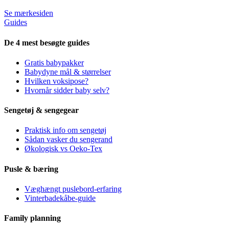
Se mærkesiden
Guides
De 4 mest besøgte guides
Gratis babypakker
Babydyne mål & størrelser
Hvilken voksipose?
Hvornår sidder baby selv?
Sengetøj & sengegear
Praktisk info om sengetøj
Sådan vasker du sengerand
Økologisk vs Oeko-Tex
Pusle & bæring
Væghængt puslebord-erfaring
Vinterbadekåbe-guide
Family planning