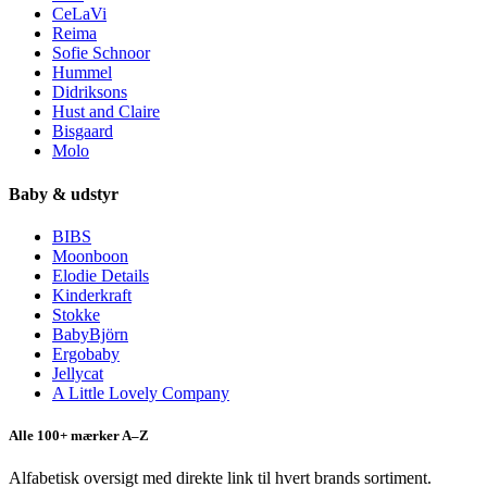
CeLaVi
Reima
Sofie Schnoor
Hummel
Didriksons
Hust and Claire
Bisgaard
Molo
Baby & udstyr
BIBS
Moonboon
Elodie Details
Kinderkraft
Stokke
BabyBjörn
Ergobaby
Jellycat
A Little Lovely Company
Alle 100+ mærker A–Z
Alfabetisk oversigt med direkte link til hvert brands sortiment.