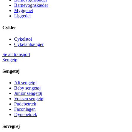
Barnevognskæder
Myggenet
Liggedel
Cykler
Cykelstol
Cykelanhænger
Se alt transport
Sengetøj
Sengetøj
Alt sengetøj
Baby sengetøj
Junior sengetøj
Voksen sengetøj
Pudebetræk
Faconlagen
Dynebetræk
Sovegrej