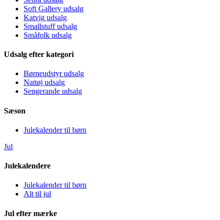
Soft Gallery udsalg
Katvig udsalg
Smallstuff udsalg
Småfolk udsalg
Udsalg efter kategori
Børneudstyr udsalg
Nattøj udsalg
Sengerande udsalg
Sæson
Julekalender til børn
Jul
Julekalendere
Julekalender til børn
Alt til jul
Jul efter mærke