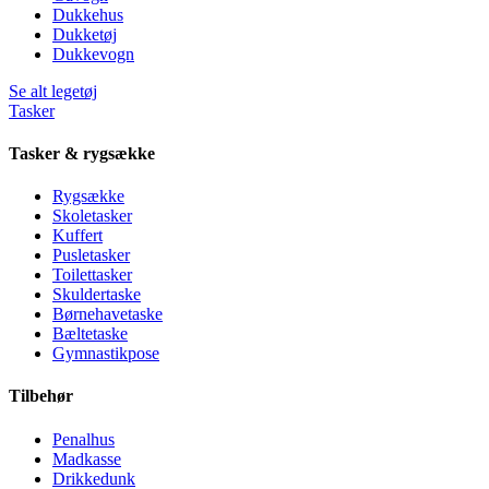
Dukkehus
Dukketøj
Dukkevogn
Se alt legetøj
Tasker
Tasker & rygsække
Rygsække
Skoletasker
Kuffert
Pusletasker
Toilettasker
Skuldertaske
Børnehavetaske
Bæltetaske
Gymnastikpose
Tilbehør
Penalhus
Madkasse
Drikkedunk