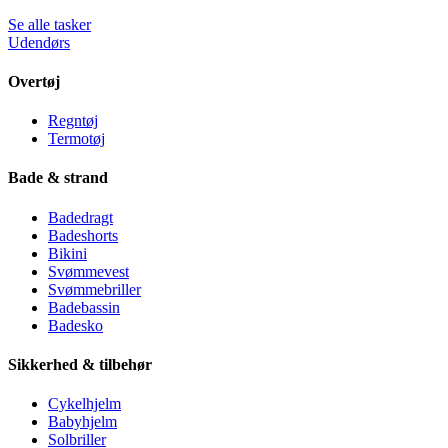
Se alle tasker
Udendørs
Overtøj
Regntøj
Termotøj
Bade & strand
Badedragt
Badeshorts
Bikini
Svømmevest
Svømmebriller
Badebassin
Badesko
Sikkerhed & tilbehør
Cykelhjelm
Babyhjelm
Solbriller