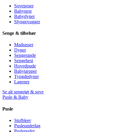
Soveposer
Babynest
Babydyner
Slyngevugger
Senge & tilbehør
Madrasser
Dyner
Sengerande
Sengehest
Hovedpude
Babytæpper
Tyngdedyner
Lagener
Se alt sengetøj & sove
Pusle & Baby
Pusle
Stofbleer
Pusleunderlag
Puslepuder