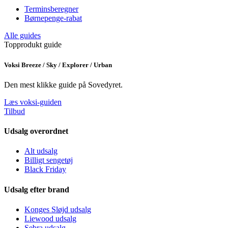
Terminsberegner
Børnepenge-rabat
Alle guides
Topprodukt guide
Voksi Breeze / Sky / Explorer / Urban
Den mest klikke guide på Sovedyret.
Læs voksi-guiden
Tilbud
Udsalg overordnet
Alt udsalg
Billigt sengetøj
Black Friday
Udsalg efter brand
Konges Sløjd udsalg
Liewood udsalg
Sebra udsalg