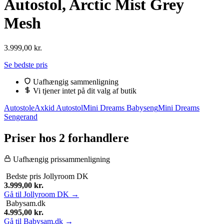
Autostol, Arctic Mist Grey
Mesh
3.999,00
kr.
Se bedste pris
Uafhængig sammenligning
Vi tjener intet på dit valg af butik
Autostole
Axkid Autostol
Mini Dreams Babyseng
Mini Dreams
Sengerand
Priser hos 2 forhandlere
Uafhængig prissammenligning
Bedste pris
Jollyroom DK
3.999,00
kr.
Gå til Jollyroom DK →
Babysam.dk
4.995,00
kr.
Gå til Babysam.dk →