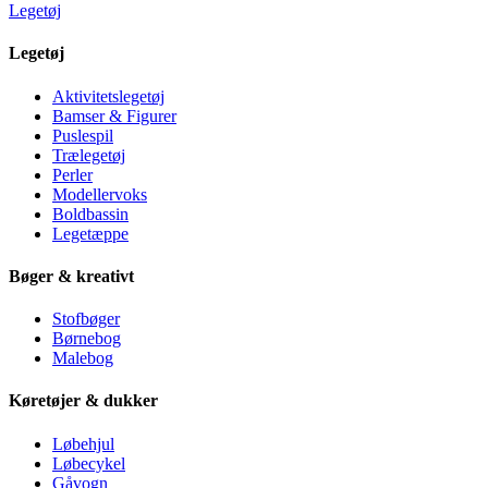
Legetøj
Legetøj
Aktivitetslegetøj
Bamser & Figurer
Puslespil
Trælegetøj
Perler
Modellervoks
Boldbassin
Legetæppe
Bøger & kreativt
Stofbøger
Børnebog
Malebog
Køretøjer & dukker
Løbehjul
Løbecykel
Gåvogn