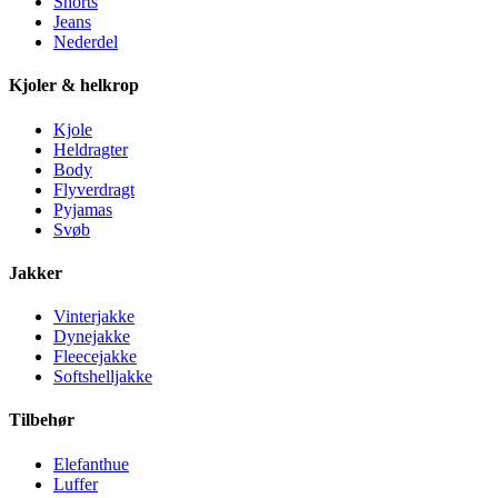
Shorts
Jeans
Nederdel
Kjoler & helkrop
Kjole
Heldragter
Body
Flyverdragt
Pyjamas
Svøb
Jakker
Vinterjakke
Dynejakke
Fleecejakke
Softshelljakke
Tilbehør
Elefanthue
Luffer