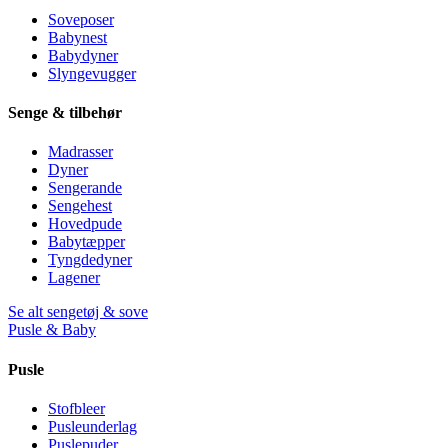
Soveposer
Babynest
Babydyner
Slyngevugger
Senge & tilbehør
Madrasser
Dyner
Sengerande
Sengehest
Hovedpude
Babytæpper
Tyngdedyner
Lagener
Se alt sengetøj & sove
Pusle & Baby
Pusle
Stofbleer
Pusleunderlag
Puslepuder