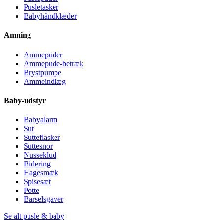
Pusletasker
Babyhåndklæder
Amning
Ammepuder
Ammepude-betræk
Brystpumpe
Ammeindlæg
Baby-udstyr
Babyalarm
Sut
Sutteflasker
Suttesnor
Nusseklud
Bidering
Hagesmæk
Spisesæt
Potte
Barselsgaver
Se alt pusle & baby