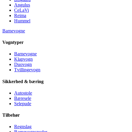
Angulus
CeLaVi
Reima
Hummel
Barnevogne
Vogntyper
Barnevogne
Klapvogn
Duovogn
Tvillingevogn
Sikkerhed & bæring
Autostole
Bæresele
Selepude
Tilbehør
Regnslag
Barnevognspuder