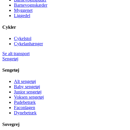
Barnevognskæder
Myggenet
Liggedel
Cykler
Cykelstol
Cykelanhænger
Se alt transport
Sengetøj
Sengetøj
Alt sengetøj
Baby sengetøj
Junior sengetøj
Voksen sengetøj
Pudebetræk
Faconlagen
Dynebetræk
Sovegrej