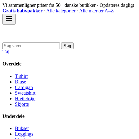
Spring
Vi sammenligner priser fra 50+ danske butikker · Opdateres dagligt
til
Gratis babypakker
·
Alle kategorier
·
Alle mærker A–Z
indhold
Sovedyret
Søg
Søg
efter:
Tøj
Overdele
T-shirt
Bluse
Cardigan
Sweatshirt
Hættetrøje
Skjorte
Underdele
Bukser
Leggings