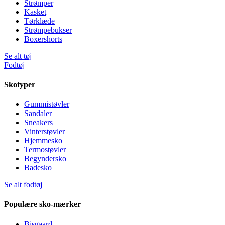
Strømper
Kasket
Tørklæde
Strømpebukser
Boxershorts
Se alt tøj
Fodtøj
Skotyper
Gummistøvler
Sandaler
Sneakers
Vinterstøvler
Hjemmesko
Termostøvler
Begyndersko
Badesko
Se alt fodtøj
Populære sko-mærker
Bisgaard