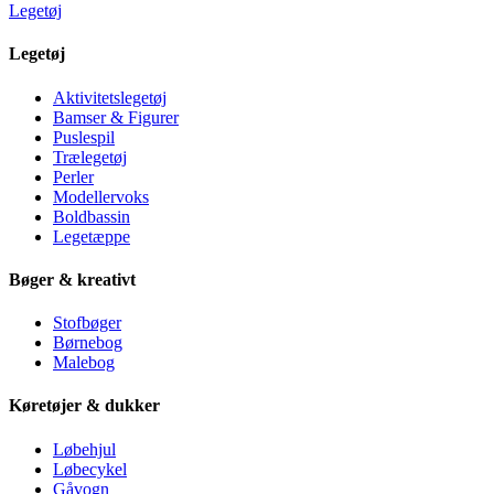
Legetøj
Legetøj
Aktivitetslegetøj
Bamser & Figurer
Puslespil
Trælegetøj
Perler
Modellervoks
Boldbassin
Legetæppe
Bøger & kreativt
Stofbøger
Børnebog
Malebog
Køretøjer & dukker
Løbehjul
Løbecykel
Gåvogn