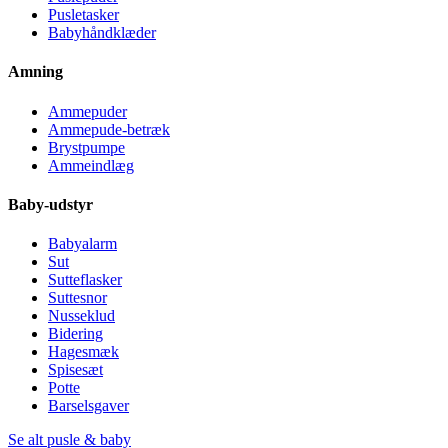
Pusletasker
Babyhåndklæder
Amning
Ammepuder
Ammepude-betræk
Brystpumpe
Ammeindlæg
Baby-udstyr
Babyalarm
Sut
Sutteflasker
Suttesnor
Nusseklud
Bidering
Hagesmæk
Spisesæt
Potte
Barselsgaver
Se alt pusle & baby