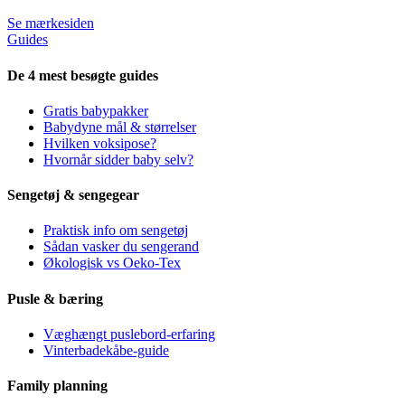
Se mærkesiden
Guides
De 4 mest besøgte guides
Gratis babypakker
Babydyne mål & størrelser
Hvilken voksipose?
Hvornår sidder baby selv?
Sengetøj & sengegear
Praktisk info om sengetøj
Sådan vasker du sengerand
Økologisk vs Oeko-Tex
Pusle & bæring
Væghængt puslebord-erfaring
Vinterbadekåbe-guide
Family planning