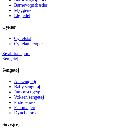
Barnevognskæder
Myggenet
Liggedel
Cykler
Cykelstol
Cykelanhænger
Se alt transport
Sengetøj
Sengetøj
Alt sengetøj
Baby sengetøj
Junior sengetøj
Voksen sengetøj
Pudebetræk
Faconlagen
Dynebetræk
Sovegrej