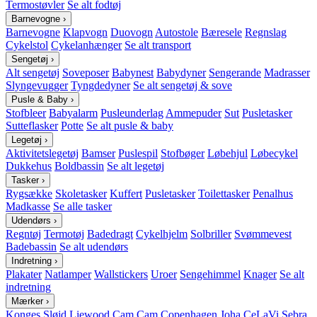
Termostøvler
Se alt fodtøj
Barnevogne
›
Barnevogne
Klapvogn
Duovogn
Autostole
Bæresele
Regnslag
Cykelstol
Cykelanhænger
Se alt transport
Sengetøj
›
Alt sengetøj
Soveposer
Babynest
Babydyner
Sengerande
Madrasser
Slyngevugger
Tyngdedyner
Se alt sengetøj & sove
Pusle & Baby
›
Stofbleer
Babyalarm
Pusleunderlag
Ammepuder
Sut
Pusletasker
Sutteflasker
Potte
Se alt pusle & baby
Legetøj
›
Aktivitetslegetøj
Bamser
Puslespil
Stofbøger
Løbehjul
Løbecykel
Dukkehus
Boldbassin
Se alt legetøj
Tasker
›
Rygsække
Skoletasker
Kuffert
Pusletasker
Toilettasker
Penalhus
Madkasse
Se alle tasker
Udendørs
›
Regntøj
Termotøj
Badedragt
Cykelhjelm
Solbriller
Svømmevest
Badebassin
Se alt udendørs
Indretning
›
Plakater
Natlamper
Wallstickers
Uroer
Sengehimmel
Knager
Se alt
indretning
Mærker
›
Konges Sløjd
Liewood
Cam Cam Copenhagen
Joha
CeLaVi
Sebra