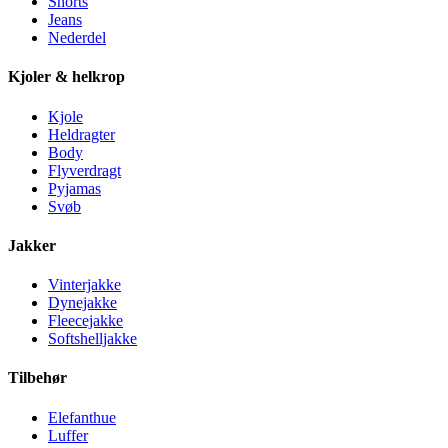
Shorts
Jeans
Nederdel
Kjoler & helkrop
Kjole
Heldragter
Body
Flyverdragt
Pyjamas
Svøb
Jakker
Vinterjakke
Dynejakke
Fleecejakke
Softshelljakke
Tilbehør
Elefanthue
Luffer