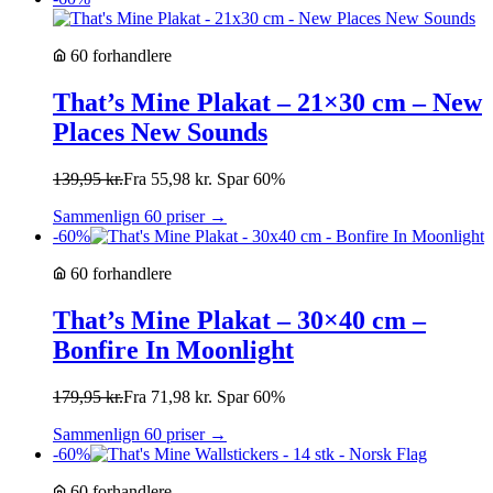
60 forhandlere
That’s Mine Plakat – 21×30 cm – New
Places New Sounds
139,95
kr.
Fra
55,98
kr.
Spar 60%
Sammenlign 60 priser →
-60%
60 forhandlere
That’s Mine Plakat – 30×40 cm –
Bonfire In Moonlight
179,95
kr.
Fra
71,98
kr.
Spar 60%
Sammenlign 60 priser →
-60%
60 forhandlere