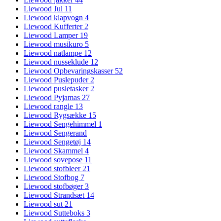
Liewood Jul
11
Liewood klapvogn
4
Liewood Kufferter
2
Liewood Lamper
19
Liewood musikuro
5
Liewood natlampe
12
Liewood nusseklude
12
Liewood Opbevaringskasser
52
Liewood Puslepuder
2
Liewood pusletasker
2
Liewood Pyjamas
27
Liewood rangle
13
Liewood Rygsække
15
Liewood Sengehimmel
1
Liewood Sengerand
Liewood Sengetøj
14
Liewood Skammel
4
Liewood sovepose
11
Liewood stofbleer
21
Liewood Stofbog
7
Liewood stofbøger
3
Liewood Strandsæt
14
Liewood sut
21
Liewood Sutteboks
3