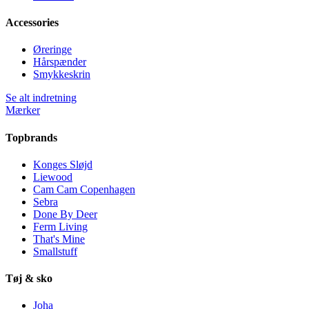
Accessories
Øreringe
Hårspænder
Smykkeskrin
Se alt indretning
Mærker
Topbrands
Konges Sløjd
Liewood
Cam Cam Copenhagen
Sebra
Done By Deer
Ferm Living
That's Mine
Smallstuff
Tøj & sko
Joha