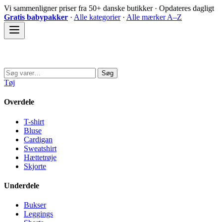
Spring
Vi sammenligner priser fra 50+ danske butikker · Opdateres dagligt
til
Gratis babypakker
·
Alle kategorier
·
Alle mærker A–Z
indhold
Sovedyret
Søg
Søg
efter:
Tøj
Overdele
T-shirt
Bluse
Cardigan
Sweatshirt
Hættetrøje
Skjorte
Underdele
Bukser
Leggings