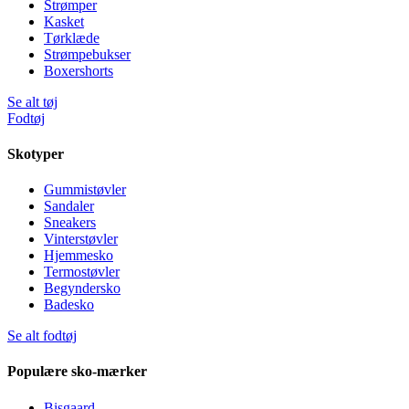
Strømper
Kasket
Tørklæde
Strømpebukser
Boxershorts
Se alt tøj
Fodtøj
Skotyper
Gummistøvler
Sandaler
Sneakers
Vinterstøvler
Hjemmesko
Termostøvler
Begyndersko
Badesko
Se alt fodtøj
Populære sko-mærker
Bisgaard