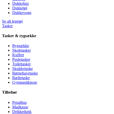
Dukkehus
Dukketøj
Dukkevogn
Se alt legetøj
Tasker
Tasker & rygsække
Rygsække
Skoletasker
Kuffert
Pusletasker
Toilettasker
Skuldertaske
Børnehavetaske
Bæltetaske
Gymnastikpose
Tilbehør
Penalhus
Madkasse
Drikkedunk