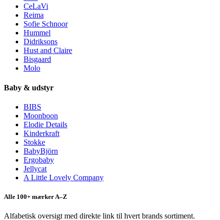
CeLaVi
Reima
Sofie Schnoor
Hummel
Didriksons
Hust and Claire
Bisgaard
Molo
Baby & udstyr
BIBS
Moonboon
Elodie Details
Kinderkraft
Stokke
BabyBjörn
Ergobaby
Jellycat
A Little Lovely Company
Alle 100+ mærker A–Z
Alfabetisk oversigt med direkte link til hvert brands sortiment.