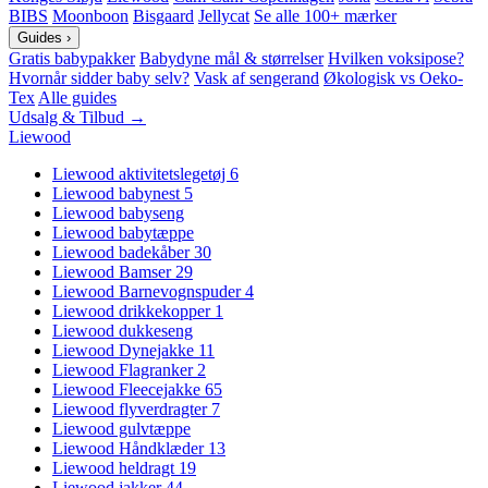
BIBS
Moonboon
Bisgaard
Jellycat
Se alle 100+ mærker
Guides
›
Gratis babypakker
Babydyne mål & størrelser
Hvilken voksipose?
Hvornår sidder baby selv?
Vask af sengerand
Økologisk vs Oeko-
Tex
Alle guides
Udsalg & Tilbud →
Liewood
Liewood aktivitetslegetøj
6
Liewood babynest
5
Liewood babyseng
Liewood babytæppe
Liewood badekåber
30
Liewood Bamser
29
Liewood Barnevognspuder
4
Liewood drikkekopper
1
Liewood dukkeseng
Liewood Dynejakke
11
Liewood Flagranker
2
Liewood Fleecejakke
65
Liewood flyverdragter
7
Liewood gulvtæppe
Liewood Håndklæder
13
Liewood heldragt
19
Liewood jakker
44