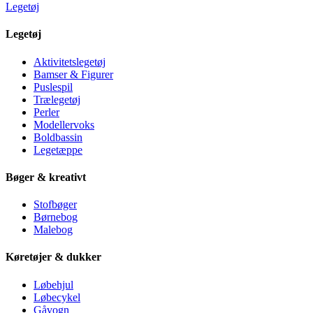
Legetøj
Legetøj
Aktivitetslegetøj
Bamser & Figurer
Puslespil
Trælegetøj
Perler
Modellervoks
Boldbassin
Legetæppe
Bøger & kreativt
Stofbøger
Børnebog
Malebog
Køretøjer & dukker
Løbehjul
Løbecykel
Gåvogn