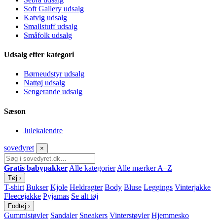
Soft Gallery udsalg
Katvig udsalg
Smallstuff udsalg
Småfolk udsalg
Udsalg efter kategori
Børneudstyr udsalg
Nattøj udsalg
Sengerande udsalg
Sæson
Julekalendre
sove
dyret
×
Gratis babypakker
Alle kategorier
Alle mærker A–Z
Tøj
›
T-shirt
Bukser
Kjole
Heldragter
Body
Bluse
Leggings
Vinterjakke
Fleecejakke
Pyjamas
Se alt tøj
Fodtøj
›
Gummistøvler
Sandaler
Sneakers
Vinterstøvler
Hjemmesko