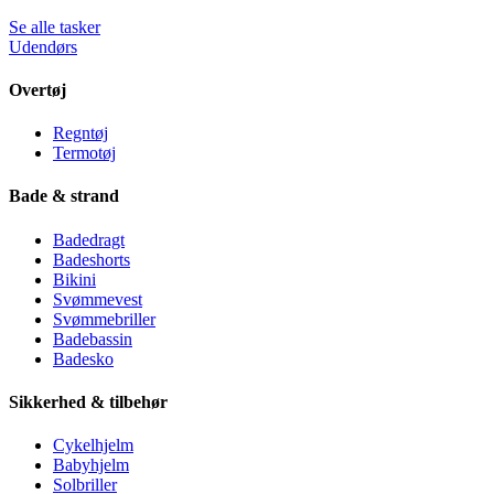
Se alle tasker
Udendørs
Overtøj
Regntøj
Termotøj
Bade & strand
Badedragt
Badeshorts
Bikini
Svømmevest
Svømmebriller
Badebassin
Badesko
Sikkerhed & tilbehør
Cykelhjelm
Babyhjelm
Solbriller