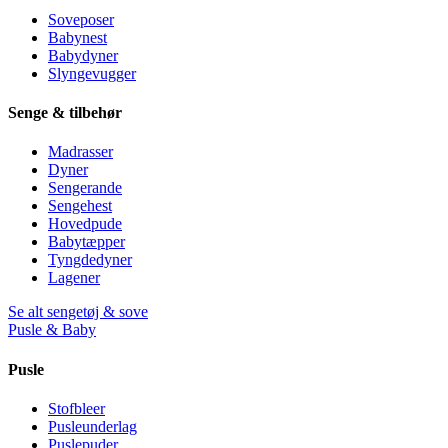
Soveposer
Babynest
Babydyner
Slyngevugger
Senge & tilbehør
Madrasser
Dyner
Sengerande
Sengehest
Hovedpude
Babytæpper
Tyngdedyner
Lagener
Se alt sengetøj & sove
Pusle & Baby
Pusle
Stofbleer
Pusleunderlag
Puslepuder