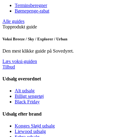
Terminsberegner
Børnepenge-rabat
Alle guides
Topprodukt guide
Voksi Breeze / Sky / Explorer / Urban
Den mest klikke guide på Sovedyret.
Læs voksi-guiden
Tilbud
Udsalg overordnet
Alt udsalg
Billigt sengetøj
Black Friday
Udsalg efter brand
Konges Sløjd udsalg
Liewood udsalg
Sebra udsalg