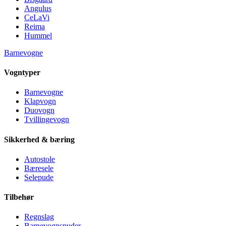
Angulus
CeLaVi
Reima
Hummel
Barnevogne
Vogntyper
Barnevogne
Klapvogn
Duovogn
Tvillingevogn
Sikkerhed & bæring
Autostole
Bæresele
Selepude
Tilbehør
Regnslag
Barnevognspuder