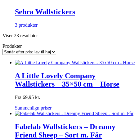
Sebra Wallstickers
3 produkter
Sorteret
Viser 23 resultater
efter
Produkter
pris:
lav
til
høj
A Little Lovely Company
Wallstickers – 35×50 cm – Horse
Fra
69,95
kr.
Sammenlign priser
Fabelab Wallstickers – Dreamy
Friend Sheep – Sort m. Får