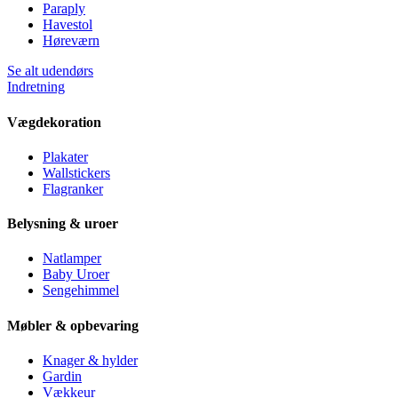
Paraply
Havestol
Høreværn
Se alt udendørs
Indretning
Vægdekoration
Plakater
Wallstickers
Flagranker
Belysning & uroer
Natlamper
Baby Uroer
Sengehimmel
Møbler & opbevaring
Knager & hylder
Gardin
Vækkeur