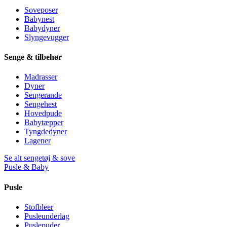
Soveposer
Babynest
Babydyner
Slyngevugger
Senge & tilbehør
Madrasser
Dyner
Sengerande
Sengehest
Hovedpude
Babytæpper
Tyngdedyner
Lagener
Se alt sengetøj & sove
Pusle & Baby
Pusle
Stofbleer
Pusleunderlag
Puslepuder