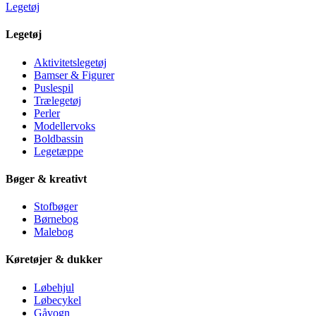
Legetøj
Legetøj
Aktivitetslegetøj
Bamser & Figurer
Puslespil
Trælegetøj
Perler
Modellervoks
Boldbassin
Legetæppe
Bøger & kreativt
Stofbøger
Børnebog
Malebog
Køretøjer & dukker
Løbehjul
Løbecykel
Gåvogn