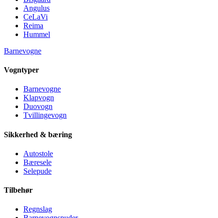
Angulus
CeLaVi
Reima
Hummel
Barnevogne
Vogntyper
Barnevogne
Klapvogn
Duovogn
Tvillingevogn
Sikkerhed & bæring
Autostole
Bæresele
Selepude
Tilbehør
Regnslag
Barnevognspuder