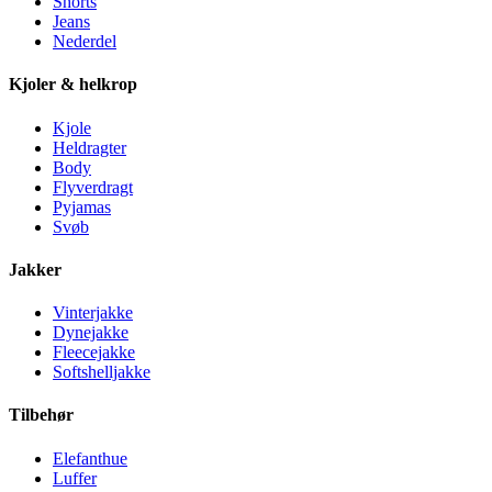
Shorts
Jeans
Nederdel
Kjoler & helkrop
Kjole
Heldragter
Body
Flyverdragt
Pyjamas
Svøb
Jakker
Vinterjakke
Dynejakke
Fleecejakke
Softshelljakke
Tilbehør
Elefanthue
Luffer