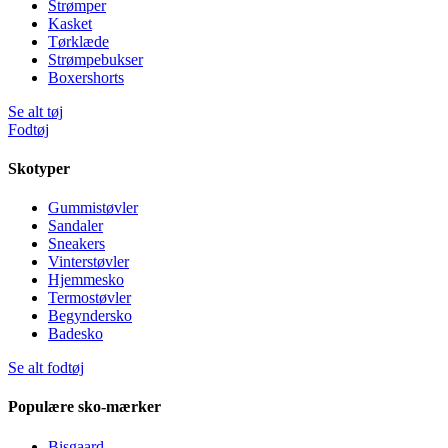
Strømper
Kasket
Tørklæde
Strømpebukser
Boxershorts
Se alt tøj
Fodtøj
Skotyper
Gummistøvler
Sandaler
Sneakers
Vinterstøvler
Hjemmesko
Termostøvler
Begyndersko
Badesko
Se alt fodtøj
Populære sko-mærker
Bisgaard