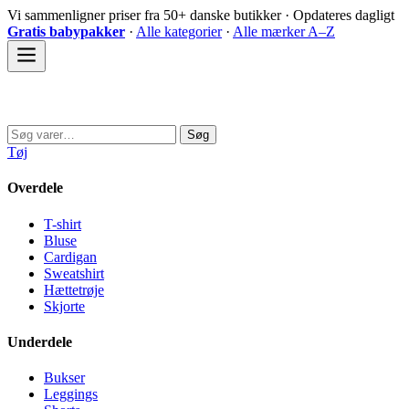
Spring
Vi sammenligner priser fra 50+ danske butikker · Opdateres dagligt
til
Gratis babypakker
·
Alle kategorier
·
Alle mærker A–Z
indhold
Sovedyret
Søg
Søg
efter:
Tøj
Overdele
T-shirt
Bluse
Cardigan
Sweatshirt
Hættetrøje
Skjorte
Underdele
Bukser
Leggings