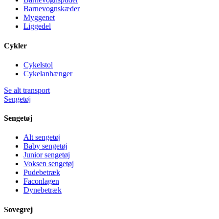
Barnevognskæder
Myggenet
Liggedel
Cykler
Cykelstol
Cykelanhænger
Se alt transport
Sengetøj
Sengetøj
Alt sengetøj
Baby sengetøj
Junior sengetøj
Voksen sengetøj
Pudebetræk
Faconlagen
Dynebetræk
Sovegrej