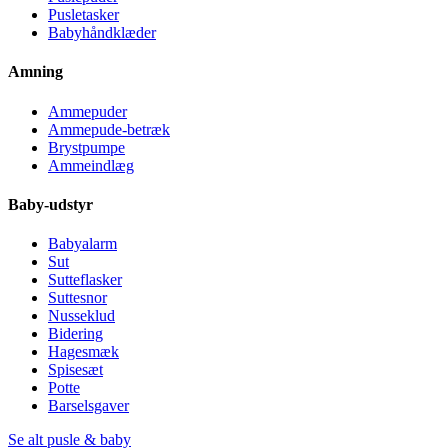
Pusletasker
Babyhåndklæder
Amning
Ammepuder
Ammepude-betræk
Brystpumpe
Ammeindlæg
Baby-udstyr
Babyalarm
Sut
Sutteflasker
Suttesnor
Nusseklud
Bidering
Hagesmæk
Spisesæt
Potte
Barselsgaver
Se alt pusle & baby