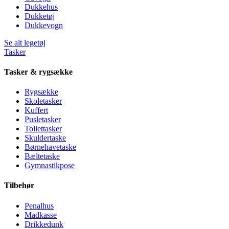
Dukkehus
Dukketøj
Dukkevogn
Se alt legetøj
Tasker
Tasker & rygsække
Rygsække
Skoletasker
Kuffert
Pusletasker
Toilettasker
Skuldertaske
Børnehavetaske
Bæltetaske
Gymnastikpose
Tilbehør
Penalhus
Madkasse
Drikkedunk