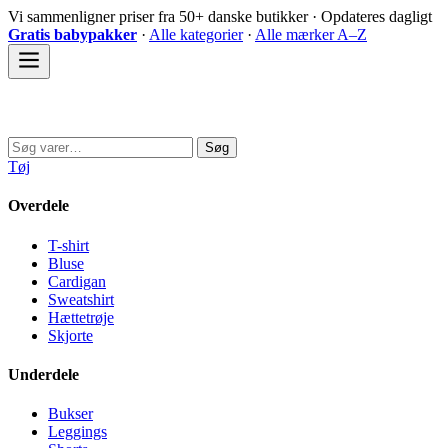
Spring
Vi sammenligner priser fra 50+ danske butikker · Opdateres dagligt
til
Gratis babypakker
·
Alle kategorier
·
Alle mærker A–Z
indhold
Sovedyret
Søg
Søg
efter:
Tøj
Overdele
T-shirt
Bluse
Cardigan
Sweatshirt
Hættetrøje
Skjorte
Underdele
Bukser
Leggings