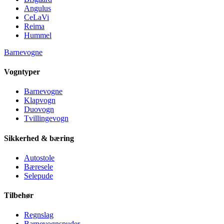
Angulus
CeLaVi
Reima
Hummel
Barnevogne
Vogntyper
Barnevogne
Klapvogn
Duovogn
Tvillingevogn
Sikkerhed & bæring
Autostole
Bæresele
Selepude
Tilbehør
Regnslag
Barnevognspuder