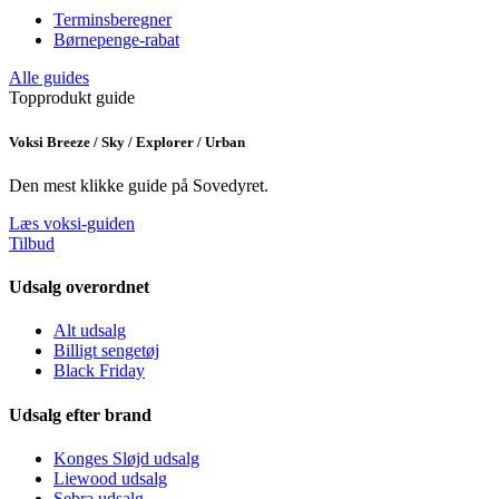
Terminsberegner
Børnepenge-rabat
Alle guides
Topprodukt guide
Voksi Breeze / Sky / Explorer / Urban
Den mest klikke guide på Sovedyret.
Læs voksi-guiden
Tilbud
Udsalg overordnet
Alt udsalg
Billigt sengetøj
Black Friday
Udsalg efter brand
Konges Sløjd udsalg
Liewood udsalg
Sebra udsalg