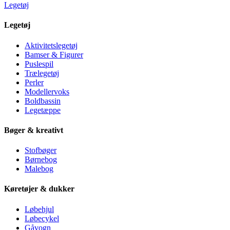
Legetøj
Legetøj
Aktivitetslegetøj
Bamser & Figurer
Puslespil
Trælegetøj
Perler
Modellervoks
Boldbassin
Legetæppe
Bøger & kreativt
Stofbøger
Børnebog
Malebog
Køretøjer & dukker
Løbehjul
Løbecykel
Gåvogn