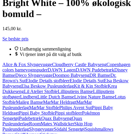
Bright White – 100% økologisk
bomuld –
145,00
kr.
Se bedste pris
Uafhængig sammenligning
Vi tjener intet på dit valg af butik
Alice & Fox Slyngevugge
Cloudberry Castle Babyseng
Copenhagen
colors barnevognspuder
DAWN Lagen
DAWN Pudebetræk
Disney
Bamse
Djeco Slyngevugge
Doomoo Babyseng
DR Bamse
Dr.
Brown's Sut
Elodie Details stofbleer
Elodie Details Sut
Elsa Beskow
Babyseng
Elsa Beskow Pusleunderlag
Kit & Kin Stofble
Krea
Dukkeseng
Lil Atelier Stofble
Lilliputiens Bamse
Lilliputiens
stofbøger
Lindberg
Little Dutch Bamse
Living Nature Bamse
Lotus
Stofble
Maileg Bamse
MarMar Heldragt
MarMar
Pusleunderlag
MarMar Stofble
Philips Avent Sut
Pippi Baby
Heldragt
Pippi Baby Stofble
Pippi stofbleer
Pokémon
Sengetøj
Pudebetræk
Quax Babyseng
Quax
Pusleunderlag
RoomMates Wallsticker
Skip Hop
Pusleunderlag
Slyngevugge
Södahl Sengetøj
Squishmallows