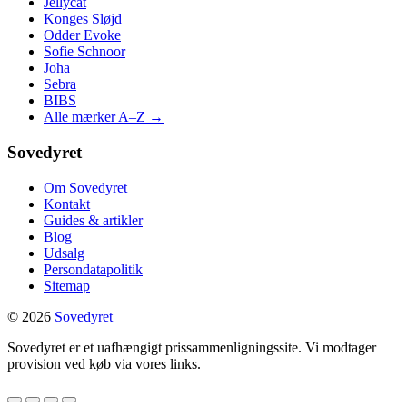
Jellycat
Konges Sløjd
Odder Evoke
Sofie Schnoor
Joha
Sebra
BIBS
Alle mærker A–Z →
Sovedyret
Om Sovedyret
Kontakt
Guides & artikler
Blog
Udsalg
Persondatapolitik
Sitemap
© 2026
Sovedyret
Sovedyret er et uafhængigt prissammenligningssite. Vi modtager
provision ved køb via vores links.