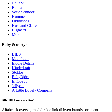
CeLaVi
Reima
Sofie Schnoor
Hummel
Didriksons
Hust and Claire
Bisgaard
Molo
Baby & udstyr
BIBS
Moonboon
Elodie Details
Kinderkraft
Stokke
BabyBjörn
Ergobaby
Jellycat
A Little Lovely Company
Alle 100+ mærker A–Z
Alfabetisk oversigt med direkte link til hvert brands sortiment.