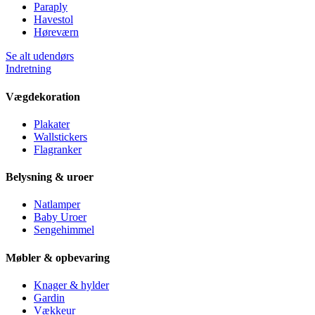
Paraply
Havestol
Høreværn
Se alt udendørs
Indretning
Vægdekoration
Plakater
Wallstickers
Flagranker
Belysning & uroer
Natlamper
Baby Uroer
Sengehimmel
Møbler & opbevaring
Knager & hylder
Gardin
Vækkeur