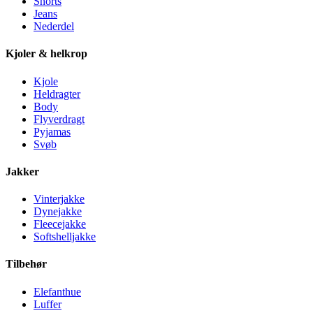
Shorts
Jeans
Nederdel
Kjoler & helkrop
Kjole
Heldragter
Body
Flyverdragt
Pyjamas
Svøb
Jakker
Vinterjakke
Dynejakke
Fleecejakke
Softshelljakke
Tilbehør
Elefanthue
Luffer