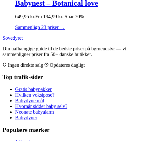
Babynest – Botanical love
649,95
kr.
Fra
194,99
kr.
Spar 70%
Sammenlign 23 priser →
Sovedyret
Din uafhængige guide til de bedste priser på børneudstyr — vi
sammenligner priser fra 50+ danske butikker.
Ingen direkte salg
Opdateres dagligt
Top trafik-sider
Gratis babypakker
Hvilken voksipose?
Babydyne mål
Hvornår sidder baby selv?
Neonate babyalarm
Babydyner
Populære mærker