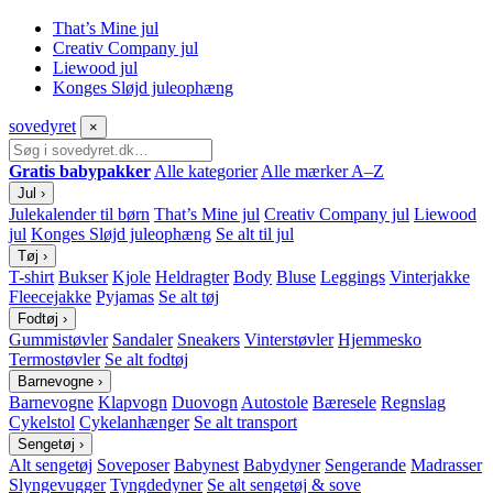
That’s Mine jul
Creativ Company jul
Liewood jul
Konges Sløjd juleophæng
sove
dyret
×
Gratis babypakker
Alle kategorier
Alle mærker A–Z
Jul
›
Julekalender til børn
That’s Mine jul
Creativ Company jul
Liewood
jul
Konges Sløjd juleophæng
Se alt til jul
Tøj
›
T-shirt
Bukser
Kjole
Heldragter
Body
Bluse
Leggings
Vinterjakke
Fleecejakke
Pyjamas
Se alt tøj
Fodtøj
›
Gummistøvler
Sandaler
Sneakers
Vinterstøvler
Hjemmesko
Termostøvler
Se alt fodtøj
Barnevogne
›
Barnevogne
Klapvogn
Duovogn
Autostole
Bæresele
Regnslag
Cykelstol
Cykelanhænger
Se alt transport
Sengetøj
›
Alt sengetøj
Soveposer
Babynest
Babydyner
Sengerande
Madrasser
Slyngevugger
Tyngdedyner
Se alt sengetøj & sove