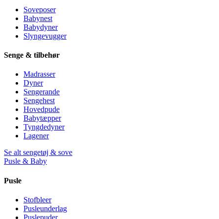
Soveposer
Babynest
Babydyner
Slyngevugger
Senge & tilbehør
Madrasser
Dyner
Sengerande
Sengehest
Hovedpude
Babytæpper
Tyngdedyner
Lagener
Se alt sengetøj & sove
Pusle & Baby
Pusle
Stofbleer
Pusleunderlag
Puslepuder