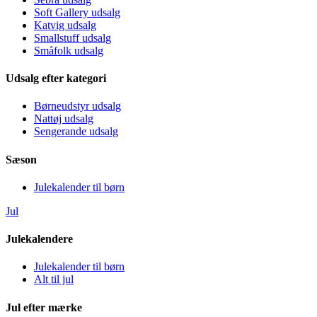
Soft Gallery udsalg
Katvig udsalg
Smallstuff udsalg
Småfolk udsalg
Udsalg efter kategori
Børneudstyr udsalg
Nattøj udsalg
Sengerande udsalg
Sæson
Julekalender til børn
Jul
Julekalendere
Julekalender til børn
Alt til jul
Jul efter mærke