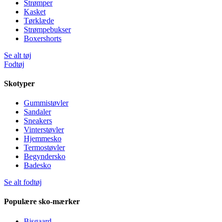
Strømper
Kasket
Tørklæde
Strømpebukser
Boxershorts
Se alt tøj
Fodtøj
Skotyper
Gummistøvler
Sandaler
Sneakers
Vinterstøvler
Hjemmesko
Termostøvler
Begyndersko
Badesko
Se alt fodtøj
Populære sko-mærker
Bisgaard