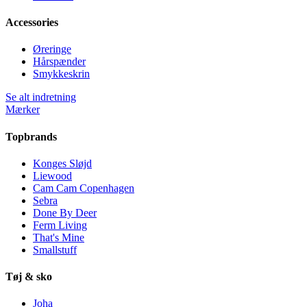
Accessories
Øreringe
Hårspænder
Smykkeskrin
Se alt indretning
Mærker
Topbrands
Konges Sløjd
Liewood
Cam Cam Copenhagen
Sebra
Done By Deer
Ferm Living
That's Mine
Smallstuff
Tøj & sko
Joha