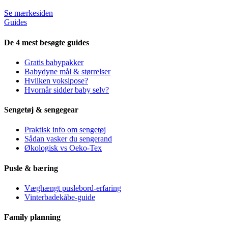
Se mærkesiden
Guides
De 4 mest besøgte guides
Gratis babypakker
Babydyne mål & størrelser
Hvilken voksipose?
Hvornår sidder baby selv?
Sengetøj & sengegear
Praktisk info om sengetøj
Sådan vasker du sengerand
Økologisk vs Oeko-Tex
Pusle & bæring
Væghængt puslebord-erfaring
Vinterbadekåbe-guide
Family planning