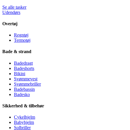
Se alle tasker
Udendørs
Overtøj
Regntøj
Termotøj
Bade & strand
Badedragt
Badeshorts
Bikini
Svømmevest
Svømmebriller
Badebassin
Badesko
Sikkerhed & tilbehør
Cykelhjelm
Babyhjelm
Solbriller