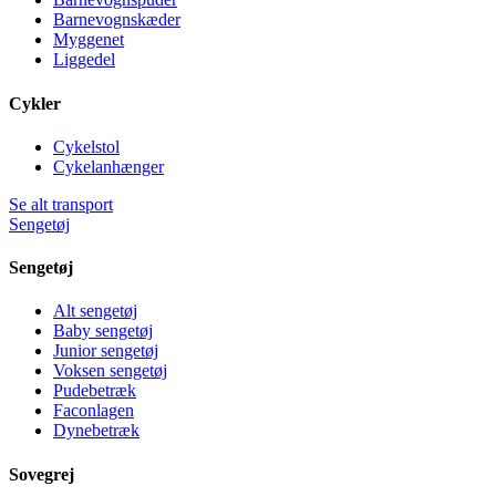
Barnevognskæder
Myggenet
Liggedel
Cykler
Cykelstol
Cykelanhænger
Se alt transport
Sengetøj
Sengetøj
Alt sengetøj
Baby sengetøj
Junior sengetøj
Voksen sengetøj
Pudebetræk
Faconlagen
Dynebetræk
Sovegrej