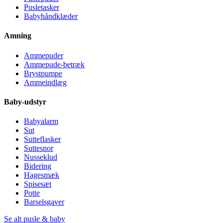
Pusletasker
Babyhåndklæder
Amning
Ammepuder
Ammepude-betræk
Brystpumpe
Ammeindlæg
Baby-udstyr
Babyalarm
Sut
Sutteflasker
Suttesnor
Nusseklud
Bidering
Hagesmæk
Spisesæt
Potte
Barselsgaver
Se alt pusle & baby