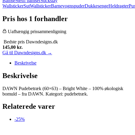
Bamse
Steiff bamser
Stickstay
Wallsticker
Sut
Wallsticker
Barnevognspuder
Dukkesenge
Heldragter
Pus
Pris hos 1 forhandler
Uafhængig prissammenligning
Bedste pris
Dawndesigns.dk
145,00
kr.
Gå til Dawndesigns.dk →
Beskrivelse
Beskrivelse
DAWN Pudebetræk (60×63) – Bright White – 100% økologisk
bomuld – fra DAWN. Kategori: pudebetræk.
Relaterede varer
-25%