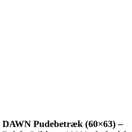
DAWN Pudebetræk (60×63) –