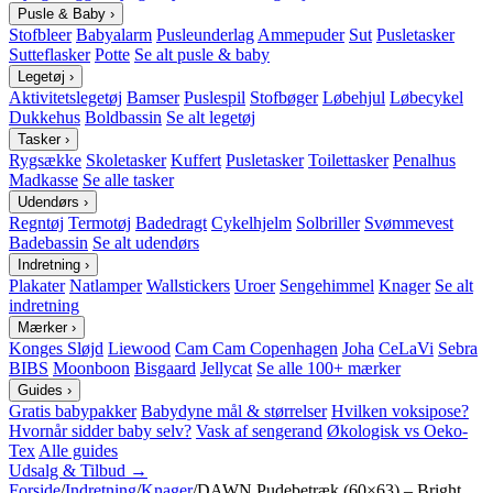
Pusle & Baby
›
Stofbleer
Babyalarm
Pusleunderlag
Ammepuder
Sut
Pusletasker
Sutteflasker
Potte
Se alt pusle & baby
Legetøj
›
Aktivitetslegetøj
Bamser
Puslespil
Stofbøger
Løbehjul
Løbecykel
Dukkehus
Boldbassin
Se alt legetøj
Tasker
›
Rygsække
Skoletasker
Kuffert
Pusletasker
Toilettasker
Penalhus
Madkasse
Se alle tasker
Udendørs
›
Regntøj
Termotøj
Badedragt
Cykelhjelm
Solbriller
Svømmevest
Badebassin
Se alt udendørs
Indretning
›
Plakater
Natlamper
Wallstickers
Uroer
Sengehimmel
Knager
Se alt
indretning
Mærker
›
Konges Sløjd
Liewood
Cam Cam Copenhagen
Joha
CeLaVi
Sebra
BIBS
Moonboon
Bisgaard
Jellycat
Se alle 100+ mærker
Guides
›
Gratis babypakker
Babydyne mål & størrelser
Hvilken voksipose?
Hvornår sidder baby selv?
Vask af sengerand
Økologisk vs Oeko-
Tex
Alle guides
Udsalg & Tilbud →
Forside
/
Indretning
/
Knager
/
DAWN Pudebetræk (60×63) – Bright