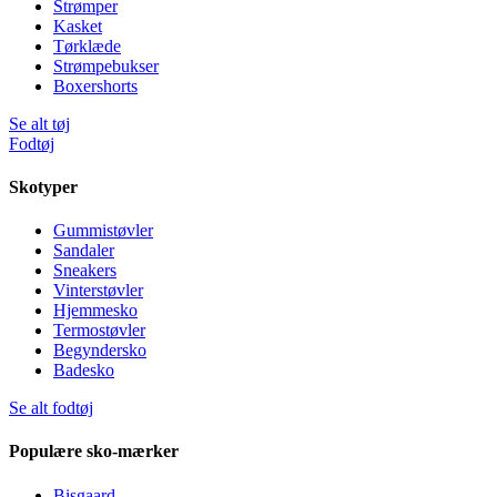
Strømper
Kasket
Tørklæde
Strømpebukser
Boxershorts
Se alt tøj
Fodtøj
Skotyper
Gummistøvler
Sandaler
Sneakers
Vinterstøvler
Hjemmesko
Termostøvler
Begyndersko
Badesko
Se alt fodtøj
Populære sko-mærker
Bisgaard