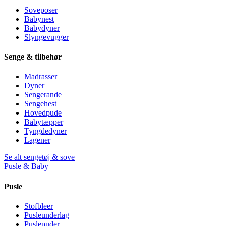
Soveposer
Babynest
Babydyner
Slyngevugger
Senge & tilbehør
Madrasser
Dyner
Sengerande
Sengehest
Hovedpude
Babytæpper
Tyngdedyner
Lagener
Se alt sengetøj & sove
Pusle & Baby
Pusle
Stofbleer
Pusleunderlag
Puslepuder