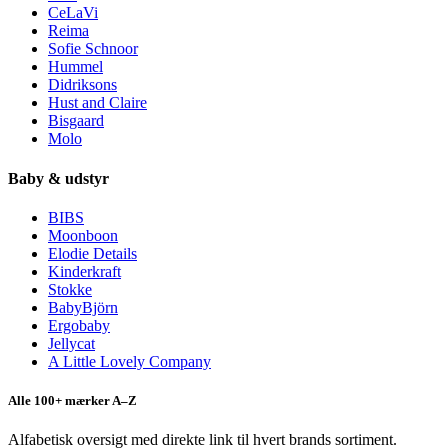
CeLaVi
Reima
Sofie Schnoor
Hummel
Didriksons
Hust and Claire
Bisgaard
Molo
Baby & udstyr
BIBS
Moonboon
Elodie Details
Kinderkraft
Stokke
BabyBjörn
Ergobaby
Jellycat
A Little Lovely Company
Alle 100+ mærker A–Z
Alfabetisk oversigt med direkte link til hvert brands sortiment.