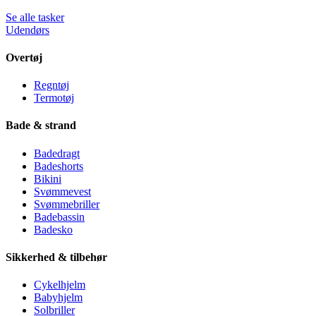
Se alle tasker
Udendørs
Overtøj
Regntøj
Termotøj
Bade & strand
Badedragt
Badeshorts
Bikini
Svømmevest
Svømmebriller
Badebassin
Badesko
Sikkerhed & tilbehør
Cykelhjelm
Babyhjelm
Solbriller