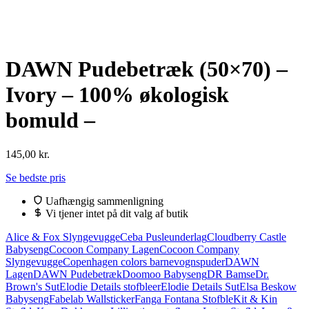
DAWN Pudebetræk (50×70) –
Ivory – 100% økologisk
bomuld –
145,00
kr.
Se bedste pris
Uafhængig sammenligning
Vi tjener intet på dit valg af butik
Alice & Fox Slyngevugge
Ceba Pusleunderlag
Cloudberry Castle
Babyseng
Cocoon Company Lagen
Cocoon Company
Slyngevugge
Copenhagen colors barnevognspuder
DAWN
Lagen
DAWN Pudebetræk
Doomoo Babyseng
DR Bamse
Dr.
Brown's Sut
Elodie Details stofbleer
Elodie Details Sut
Elsa Beskow
Babyseng
Fabelab Wallsticker
Fanga Fontana Stofble
Kit & Kin