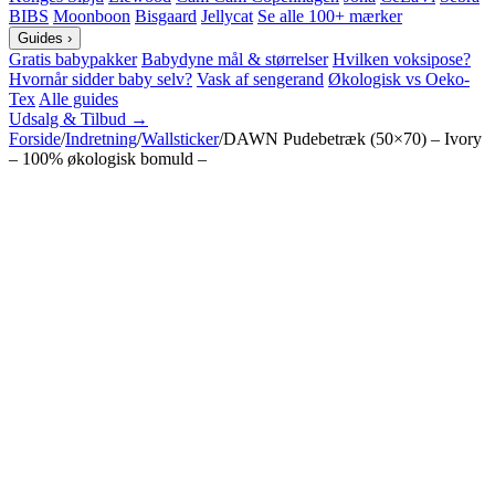
BIBS
Moonboon
Bisgaard
Jellycat
Se alle 100+ mærker
Guides
›
Gratis babypakker
Babydyne mål & størrelser
Hvilken voksipose?
Hvornår sidder baby selv?
Vask af sengerand
Økologisk vs Oeko-
Tex
Alle guides
Udsalg & Tilbud →
Forside
/
Indretning
/
Wallsticker
/
DAWN Pudebetræk (50×70) – Ivory
– 100% økologisk bomuld –