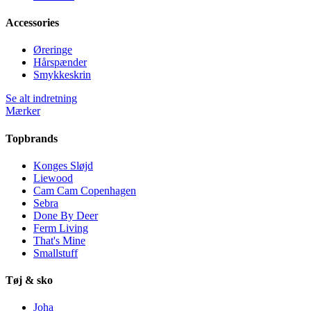
Accessories
Øreringe
Hårspænder
Smykkeskrin
Se alt indretning
Mærker
Topbrands
Konges Sløjd
Liewood
Cam Cam Copenhagen
Sebra
Done By Deer
Ferm Living
That's Mine
Smallstuff
Tøj & sko
Joha