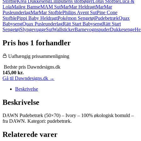
Stofble
Krea Dukkeseng
Lilliputiens stofbøger
Lotus Stofble
Luca &
Lola
Maileg Bamse
MAM Sut
MarMar Heldragt
MarMar
Pusleunderlag
MarMar Stofble
Philips Avent Sut
Pine Cone
Stofble
Pippi Baby Heldragt
Pokémon Sengetøj
Pudebetræk
Quax
Babyseng
Quax Pusleunderlag
Rätt Start Babyseng
Rätt Start
Sengetøj
Slyngevugge
Sut
Wallsticker
Barnevognspuder
Dukkesenge
He
Pris hos 1 forhandler
Uafhængig prissammenligning
Bedste pris
Dawndesigns.dk
145,00
kr.
Gå til Dawndesigns.dk →
Beskrivelse
Beskrivelse
DAWN Pudebetræk (50×70) – Ivory – 100% økologisk bomuld –
fra DAWN. Kategori: pudebetræk.
Relaterede varer