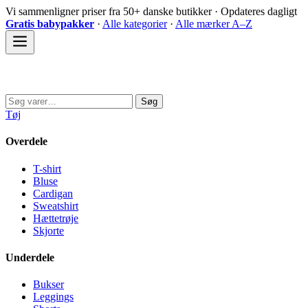
Spring
Vi sammenligner priser fra 50+ danske butikker · Opdateres dagligt
til
Gratis babypakker
·
Alle kategorier
·
Alle mærker A–Z
indhold
Sovedyret
Søg
Søg
efter:
Tøj
Overdele
T-shirt
Bluse
Cardigan
Sweatshirt
Hættetrøje
Skjorte
Underdele
Bukser
Leggings