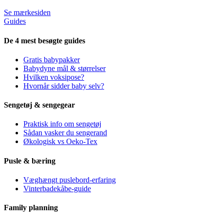
Se mærkesiden
Guides
De 4 mest besøgte guides
Gratis babypakker
Babydyne mål & størrelser
Hvilken voksipose?
Hvornår sidder baby selv?
Sengetøj & sengegear
Praktisk info om sengetøj
Sådan vasker du sengerand
Økologisk vs Oeko-Tex
Pusle & bæring
Væghængt puslebord-erfaring
Vinterbadekåbe-guide
Family planning