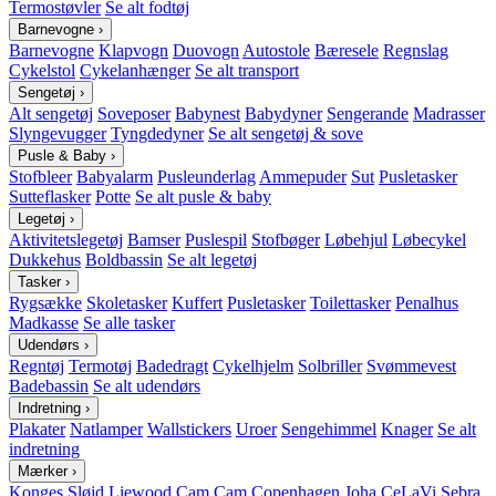
Termostøvler
Se alt fodtøj
Barnevogne
›
Barnevogne
Klapvogn
Duovogn
Autostole
Bæresele
Regnslag
Cykelstol
Cykelanhænger
Se alt transport
Sengetøj
›
Alt sengetøj
Soveposer
Babynest
Babydyner
Sengerande
Madrasser
Slyngevugger
Tyngdedyner
Se alt sengetøj & sove
Pusle & Baby
›
Stofbleer
Babyalarm
Pusleunderlag
Ammepuder
Sut
Pusletasker
Sutteflasker
Potte
Se alt pusle & baby
Legetøj
›
Aktivitetslegetøj
Bamser
Puslespil
Stofbøger
Løbehjul
Løbecykel
Dukkehus
Boldbassin
Se alt legetøj
Tasker
›
Rygsække
Skoletasker
Kuffert
Pusletasker
Toilettasker
Penalhus
Madkasse
Se alle tasker
Udendørs
›
Regntøj
Termotøj
Badedragt
Cykelhjelm
Solbriller
Svømmevest
Badebassin
Se alt udendørs
Indretning
›
Plakater
Natlamper
Wallstickers
Uroer
Sengehimmel
Knager
Se alt
indretning
Mærker
›
Konges Sløjd
Liewood
Cam Cam Copenhagen
Joha
CeLaVi
Sebra