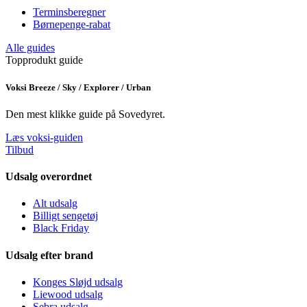
Terminsberegner
Børnepenge-rabat
Alle guides
Topprodukt guide
Voksi Breeze / Sky / Explorer / Urban
Den mest klikke guide på Sovedyret.
Læs voksi-guiden
Tilbud
Udsalg overordnet
Alt udsalg
Billigt sengetøj
Black Friday
Udsalg efter brand
Konges Sløjd udsalg
Liewood udsalg
Sebra udsalg