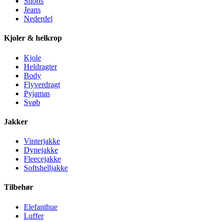
Shorts
Jeans
Nederdel
Kjoler & helkrop
Kjole
Heldragter
Body
Flyverdragt
Pyjamas
Svøb
Jakker
Vinterjakke
Dynejakke
Fleecejakke
Softshelljakke
Tilbehør
Elefanthue
Luffer