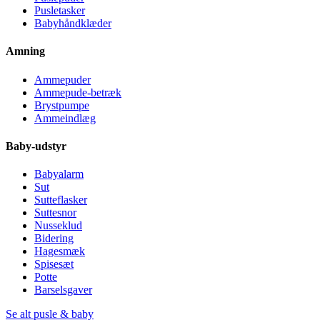
Pusletasker
Babyhåndklæder
Amning
Ammepuder
Ammepude-betræk
Brystpumpe
Ammeindlæg
Baby-udstyr
Babyalarm
Sut
Sutteflasker
Suttesnor
Nusseklud
Bidering
Hagesmæk
Spisesæt
Potte
Barselsgaver
Se alt pusle & baby