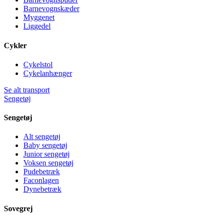
Barnevognskæder
Myggenet
Liggedel
Cykler
Cykelstol
Cykelanhænger
Se alt transport
Sengetøj
Sengetøj
Alt sengetøj
Baby sengetøj
Junior sengetøj
Voksen sengetøj
Pudebetræk
Faconlagen
Dynebetræk
Sovegrej