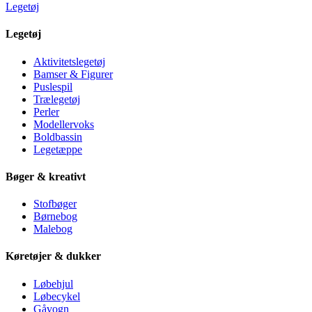
Legetøj
Legetøj
Aktivitetslegetøj
Bamser & Figurer
Puslespil
Trælegetøj
Perler
Modellervoks
Boldbassin
Legetæppe
Bøger & kreativt
Stofbøger
Børnebog
Malebog
Køretøjer & dukker
Løbehjul
Løbecykel
Gåvogn