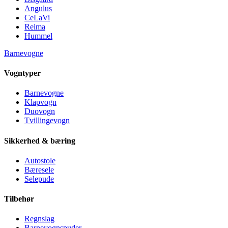
Angulus
CeLaVi
Reima
Hummel
Barnevogne
Vogntyper
Barnevogne
Klapvogn
Duovogn
Tvillingevogn
Sikkerhed & bæring
Autostole
Bæresele
Selepude
Tilbehør
Regnslag
Barnevognspuder