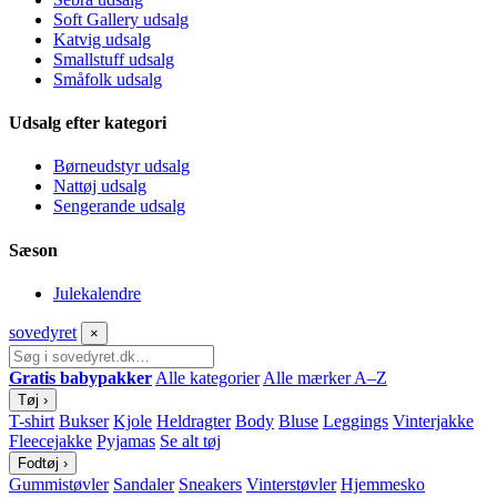
Soft Gallery udsalg
Katvig udsalg
Smallstuff udsalg
Småfolk udsalg
Udsalg efter kategori
Børneudstyr udsalg
Nattøj udsalg
Sengerande udsalg
Sæson
Julekalendre
sove
dyret
×
Gratis babypakker
Alle kategorier
Alle mærker A–Z
Tøj
›
T-shirt
Bukser
Kjole
Heldragter
Body
Bluse
Leggings
Vinterjakke
Fleecejakke
Pyjamas
Se alt tøj
Fodtøj
›
Gummistøvler
Sandaler
Sneakers
Vinterstøvler
Hjemmesko