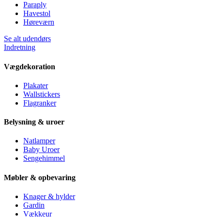
Paraply
Havestol
Høreværn
Se alt udendørs
Indretning
Vægdekoration
Plakater
Wallstickers
Flagranker
Belysning & uroer
Natlamper
Baby Uroer
Sengehimmel
Møbler & opbevaring
Knager & hylder
Gardin
Vækkeur