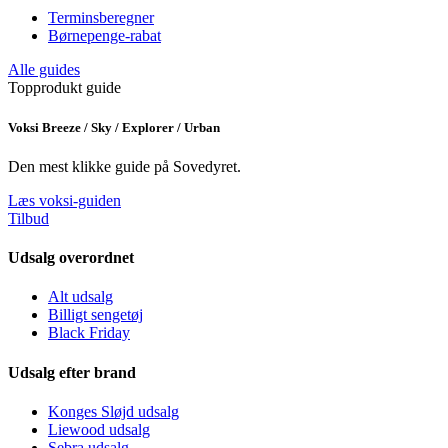
Terminsberegner
Børnepenge-rabat
Alle guides
Topprodukt guide
Voksi Breeze / Sky / Explorer / Urban
Den mest klikke guide på Sovedyret.
Læs voksi-guiden
Tilbud
Udsalg overordnet
Alt udsalg
Billigt sengetøj
Black Friday
Udsalg efter brand
Konges Sløjd udsalg
Liewood udsalg
Sebra udsalg