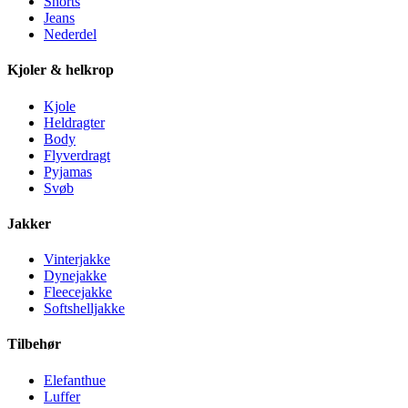
Shorts
Jeans
Nederdel
Kjoler & helkrop
Kjole
Heldragter
Body
Flyverdragt
Pyjamas
Svøb
Jakker
Vinterjakke
Dynejakke
Fleecejakke
Softshelljakke
Tilbehør
Elefanthue
Luffer