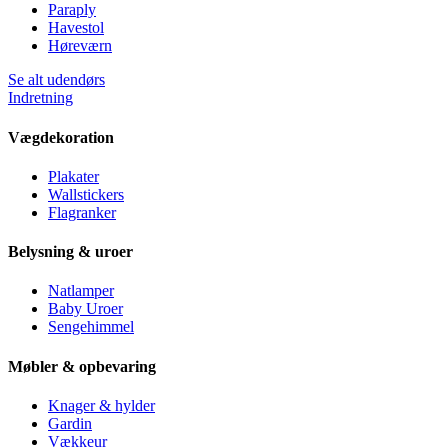
Paraply
Havestol
Høreværn
Se alt udendørs
Indretning
Vægdekoration
Plakater
Wallstickers
Flagranker
Belysning & uroer
Natlamper
Baby Uroer
Sengehimmel
Møbler & opbevaring
Knager & hylder
Gardin
Vækkeur