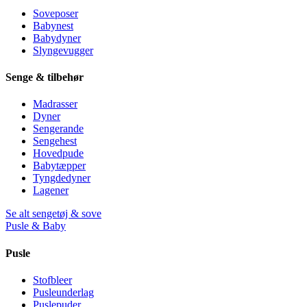
Soveposer
Babynest
Babydyner
Slyngevugger
Senge & tilbehør
Madrasser
Dyner
Sengerande
Sengehest
Hovedpude
Babytæpper
Tyngdedyner
Lagener
Se alt sengetøj & sove
Pusle & Baby
Pusle
Stofbleer
Pusleunderlag
Puslepuder