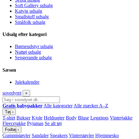
Soft Gallery udsalg
Katvig udsalg
Smallstuff udsalg
Småfolk udsalg
Udsalg efter kategori
Børneudstyr udsalg
Nattøj udsalg
Sengerande udsalg
Sæson
Julekalendre
sove
dyret
×
Gratis babypakker
Alle kategorier
Alle mærker A–Z
Tøj
›
T-shirt
Bukser
Kjole
Heldragter
Body
Bluse
Leggings
Vinterjakke
Fleecejakke
Pyjamas
Se alt tøj
Fodtøj
›
Gummistøvler
Sandaler
Sneakers
Vinterstøvler
Hjemmesko