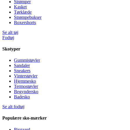
Strømper
Kasket
Tørklæde
Strømpebukser
Boxershorts
Se alt tøj
Fodtøj
Skotyper
Gummistøvler
Sandaler
Sneakers
Vinterstøvler
Hjemmesko
Termostøvler
Begyndersko
Badesko
Se alt fodtøj
Populære sko-mærker
Bisgaard