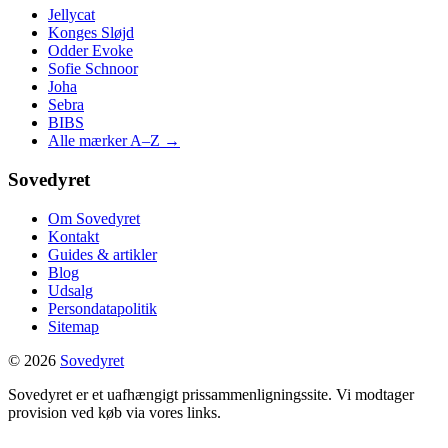
Jellycat
Konges Sløjd
Odder Evoke
Sofie Schnoor
Joha
Sebra
BIBS
Alle mærker A–Z →
Sovedyret
Om Sovedyret
Kontakt
Guides & artikler
Blog
Udsalg
Persondatapolitik
Sitemap
© 2026
Sovedyret
Sovedyret er et uafhængigt prissammenligningssite. Vi modtager
provision ved køb via vores links.