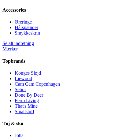
Accessories
Øreringe
Hårspænder
Smykkeskrin
Se alt indretning
Mærker
Topbrands
Konges Sløjd
Liewood
Cam Cam Copenhagen
Sebra
Done By Deer
Ferm Living
That's Mine
Smallstuff
Tøj & sko
Joha