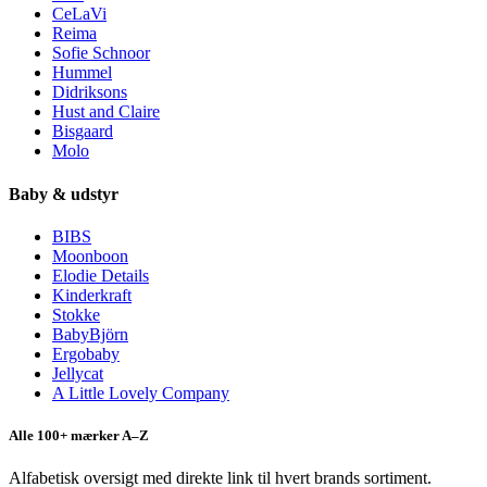
CeLaVi
Reima
Sofie Schnoor
Hummel
Didriksons
Hust and Claire
Bisgaard
Molo
Baby & udstyr
BIBS
Moonboon
Elodie Details
Kinderkraft
Stokke
BabyBjörn
Ergobaby
Jellycat
A Little Lovely Company
Alle 100+ mærker A–Z
Alfabetisk oversigt med direkte link til hvert brands sortiment.