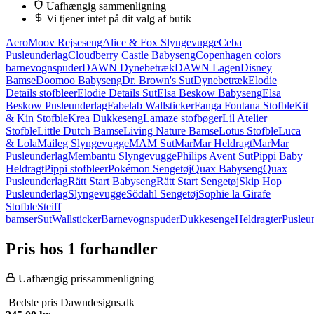
Uafhængig sammenligning
Vi tjener intet på dit valg af butik
AeroMoov Rejseseng
Alice & Fox Slyngevugge
Ceba
Pusleunderlag
Cloudberry Castle Babyseng
Copenhagen colors
barnevognspuder
DAWN Dynebetræk
DAWN Lagen
Disney
Bamse
Doomoo Babyseng
Dr. Brown's Sut
Dynebetræk
Elodie
Details stofbleer
Elodie Details Sut
Elsa Beskow Babyseng
Elsa
Beskow Pusleunderlag
Fabelab Wallsticker
Fanga Fontana Stofble
Kit
& Kin Stofble
Krea Dukkeseng
Lamaze stofbøger
Lil Atelier
Stofble
Little Dutch Bamse
Living Nature Bamse
Lotus Stofble
Luca
& Lola
Maileg Slyngevugge
MAM Sut
MarMar Heldragt
MarMar
Pusleunderlag
Membantu Slyngevugge
Philips Avent Sut
Pippi Baby
Heldragt
Pippi stofbleer
Pokémon Sengetøj
Quax Babyseng
Quax
Pusleunderlag
Rätt Start Babyseng
Rätt Start Sengetøj
Skip Hop
Pusleunderlag
Slyngevugge
Södahl Sengetøj
Sophie la Girafe
Stofble
Steiff
bamser
Sut
Wallsticker
Barnevognspuder
Dukkesenge
Heldragter
Pusleu
Pris hos 1 forhandler
Uafhængig prissammenligning
Bedste pris
Dawndesigns.dk