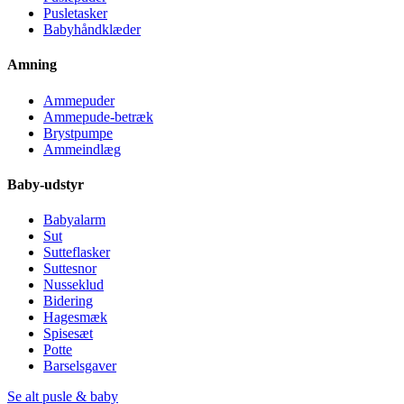
Pusletasker
Babyhåndklæder
Amning
Ammepuder
Ammepude-betræk
Brystpumpe
Ammeindlæg
Baby-udstyr
Babyalarm
Sut
Sutteflasker
Suttesnor
Nusseklud
Bidering
Hagesmæk
Spisesæt
Potte
Barselsgaver
Se alt pusle & baby