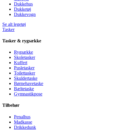
Dukkehus
Dukketøj
Dukkevogn
Se alt legetøj
Tasker
Tasker & rygsække
Rygsække
Skoletasker
Kuffert
Pusletasker
Toilettasker
Skuldertaske
Børnehavetaske
Bæltetaske
Gymnastikpose
Tilbehør
Penalhus
Madkasse
Drikkedunk