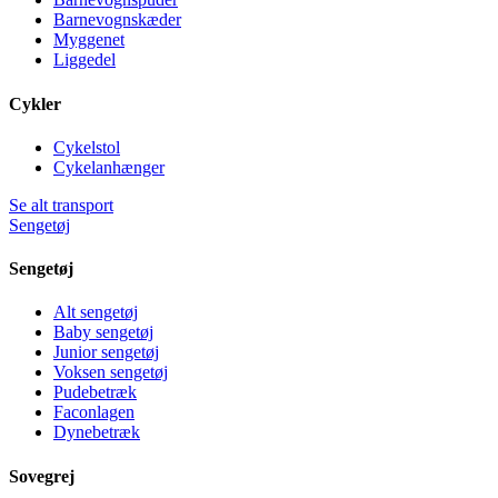
Barnevognskæder
Myggenet
Liggedel
Cykler
Cykelstol
Cykelanhænger
Se alt transport
Sengetøj
Sengetøj
Alt sengetøj
Baby sengetøj
Junior sengetøj
Voksen sengetøj
Pudebetræk
Faconlagen
Dynebetræk
Sovegrej