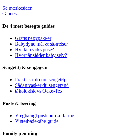
Se mærkesiden
Guides
De 4 mest besøgte guides
Gratis babypakker
Babydyne mål & størrelser
Hvilken voksipose?
Hvornår sidder baby selv?
Sengetøj & sengegear
Praktisk info om sengetøj
Sådan vasker du sengerand
Økologisk vs Oeko-Tex
Pusle & bæring
Væghængt puslebord-erfaring
Vinterbadekåbe-guide
Family planning