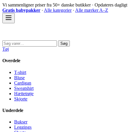
Spring
Vi sammenligner priser fra 50+ danske butikker · Opdateres dagligt
til
Gratis babypakker
·
Alle kategorier
·
Alle mærker A–Z
indhold
Sovedyret
Søg
Søg
efter:
Tøj
Overdele
T-shirt
Bluse
Cardigan
Sweatshirt
Hættetrøje
Skjorte
Underdele
Bukser
Leggings