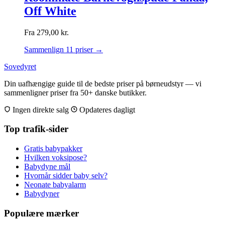
Off White
Fra
279,00
kr.
Sammenlign 11 priser →
Sovedyret
Din uafhængige guide til de bedste priser på børneudstyr — vi
sammenligner priser fra 50+ danske butikker.
Ingen direkte salg
Opdateres dagligt
Top trafik-sider
Gratis babypakker
Hvilken voksipose?
Babydyne mål
Hvornår sidder baby selv?
Neonate babyalarm
Babydyner
Populære mærker