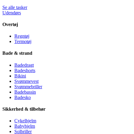
Se alle tasker
Udendørs
Overtøj
Regntøj
Termotøj
Bade & strand
Badedragt
Badeshorts
Bikini
Svømmevest
Svømmebriller
Badebassin
Badesko
Sikkerhed & tilbehør
Cykelhjelm
Babyhjelm
Solbriller