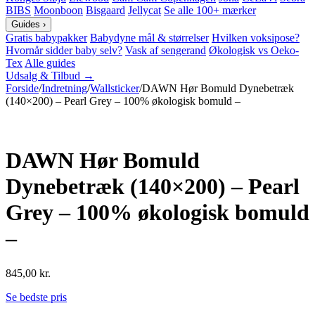
BIBS
Moonboon
Bisgaard
Jellycat
Se alle 100+ mærker
Guides
›
Gratis babypakker
Babydyne mål & størrelser
Hvilken voksipose?
Hvornår sidder baby selv?
Vask af sengerand
Økologisk vs Oeko-
Tex
Alle guides
Udsalg & Tilbud →
Forside
/
Indretning
/
Wallsticker
/
DAWN Hør Bomuld Dynebetræk
(140×200) – Pearl Grey – 100% økologisk bomuld –
DAWN Hør Bomuld
Dynebetræk (140×200) – Pearl
Grey – 100% økologisk bomuld
–
845,00
kr.
Se bedste pris