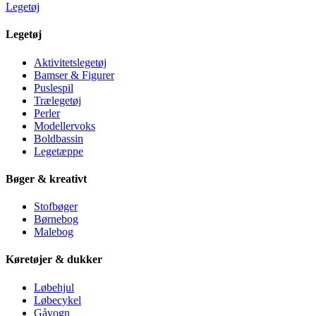
Legetøj
Legetøj
Aktivitetslegetøj
Bamser & Figurer
Puslespil
Trælegetøj
Perler
Modellervoks
Boldbassin
Legetæppe
Bøger & kreativt
Stofbøger
Børnebog
Malebog
Køretøjer & dukker
Løbehjul
Løbecykel
Gåvogn