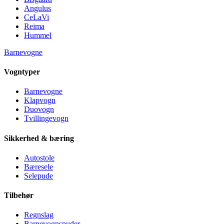
Angulus
CeLaVi
Reima
Hummel
Barnevogne
Vogntyper
Barnevogne
Klapvogn
Duovogn
Tvillingevogn
Sikkerhed & bæring
Autostole
Bæresele
Selepude
Tilbehør
Regnslag
Barnevognspuder