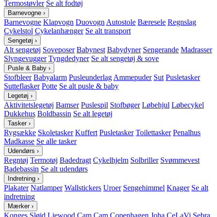
Termostøvler
Se alt fodtøj
Barnevogne
›
Barnevogne
Klapvogn
Duovogn
Autostole
Bæresele
Regnslag
Cykelstol
Cykelanhænger
Se alt transport
Sengetøj
›
Alt sengetøj
Soveposer
Babynest
Babydyner
Sengerande
Madrasser
Slyngevugger
Tyngdedyner
Se alt sengetøj & sove
Pusle & Baby
›
Stofbleer
Babyalarm
Pusleunderlag
Ammepuder
Sut
Pusletasker
Sutteflasker
Potte
Se alt pusle & baby
Legetøj
›
Aktivitetslegetøj
Bamser
Puslespil
Stofbøger
Løbehjul
Løbecykel
Dukkehus
Boldbassin
Se alt legetøj
Tasker
›
Rygsække
Skoletasker
Kuffert
Pusletasker
Toilettasker
Penalhus
Madkasse
Se alle tasker
Udendørs
›
Regntøj
Termotøj
Badedragt
Cykelhjelm
Solbriller
Svømmevest
Badebassin
Se alt udendørs
Indretning
›
Plakater
Natlamper
Wallstickers
Uroer
Sengehimmel
Knager
Se alt
indretning
Mærker
›
Konges Sløjd
Liewood
Cam Cam Copenhagen
Joha
CeLaVi
Sebra