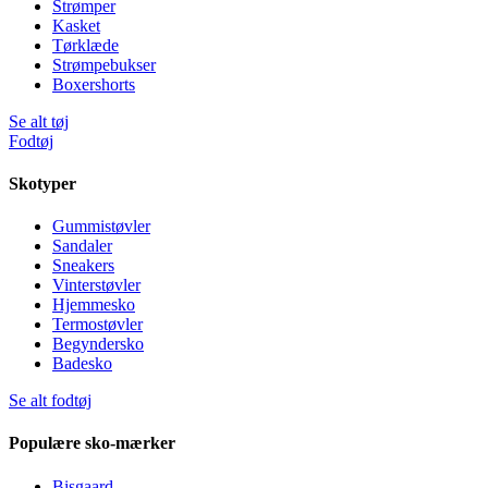
Strømper
Kasket
Tørklæde
Strømpebukser
Boxershorts
Se alt tøj
Fodtøj
Skotyper
Gummistøvler
Sandaler
Sneakers
Vinterstøvler
Hjemmesko
Termostøvler
Begyndersko
Badesko
Se alt fodtøj
Populære sko-mærker
Bisgaard