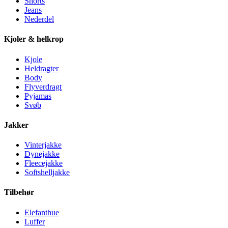
Shorts
Jeans
Nederdel
Kjoler & helkrop
Kjole
Heldragter
Body
Flyverdragt
Pyjamas
Svøb
Jakker
Vinterjakke
Dynejakke
Fleecejakke
Softshelljakke
Tilbehør
Elefanthue
Luffer