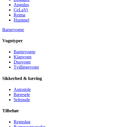
Angulus
CeLaVi
Reima
Hummel
Barnevogne
Vogntyper
Barnevogne
Klapvogn
Duovogn
Tvillingevogn
Sikkerhed & bæring
Autostole
Bæresele
Selepude
Tilbehør
Regnslag
Barnevognspuder