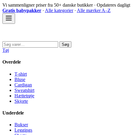
Spring
Vi sammenligner priser fra 50+ danske butikker · Opdateres dagligt
til
Gratis babypakker
·
Alle kategorier
·
Alle mærker A–Z
indhold
Sovedyret
Søg
Søg
efter:
Tøj
Overdele
T-shirt
Bluse
Cardigan
Sweatshirt
Hættetrøje
Skjorte
Underdele
Bukser
Leggings