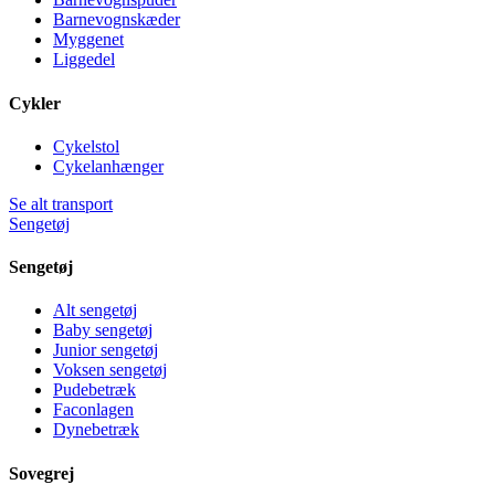
Barnevognskæder
Myggenet
Liggedel
Cykler
Cykelstol
Cykelanhænger
Se alt transport
Sengetøj
Sengetøj
Alt sengetøj
Baby sengetøj
Junior sengetøj
Voksen sengetøj
Pudebetræk
Faconlagen
Dynebetræk
Sovegrej