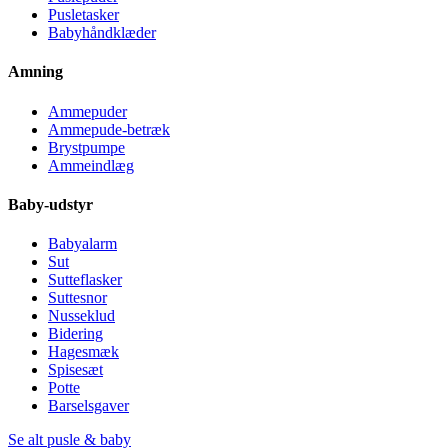
Pusletasker
Babyhåndklæder
Amning
Ammepuder
Ammepude-betræk
Brystpumpe
Ammeindlæg
Baby-udstyr
Babyalarm
Sut
Sutteflasker
Suttesnor
Nusseklud
Bidering
Hagesmæk
Spisesæt
Potte
Barselsgaver
Se alt pusle & baby