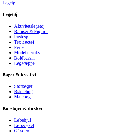
Legetøj
Legetøj
Aktivitetslegetøj
Bamser & Figurer
Puslespil
Trælegetøj
Perler
Modellervoks
Boldbassin
Legetæppe
Bøger & kreativt
Stofbøger
Børnebog
Malebog
Køretøjer & dukker
Løbehjul
Løbecykel
Gåvogn