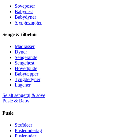
Soveposer
Babynest
Babydyner
Slyngevugger
Senge & tilbehør
Madrasser
Dyner
Sengerande
Sengehest
Hovedpude
Babytæpper
Tyngdedyner
Lagener
Se alt sengetøj & sove
Pusle & Baby
Pusle
Stofbleer
Pusleunderlag
Puslepuder