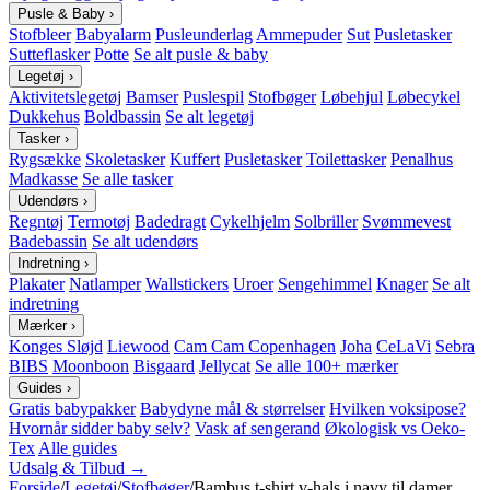
Pusle & Baby
›
Stofbleer
Babyalarm
Pusleunderlag
Ammepuder
Sut
Pusletasker
Sutteflasker
Potte
Se alt pusle & baby
Legetøj
›
Aktivitetslegetøj
Bamser
Puslespil
Stofbøger
Løbehjul
Løbecykel
Dukkehus
Boldbassin
Se alt legetøj
Tasker
›
Rygsække
Skoletasker
Kuffert
Pusletasker
Toilettasker
Penalhus
Madkasse
Se alle tasker
Udendørs
›
Regntøj
Termotøj
Badedragt
Cykelhjelm
Solbriller
Svømmevest
Badebassin
Se alt udendørs
Indretning
›
Plakater
Natlamper
Wallstickers
Uroer
Sengehimmel
Knager
Se alt
indretning
Mærker
›
Konges Sløjd
Liewood
Cam Cam Copenhagen
Joha
CeLaVi
Sebra
BIBS
Moonboon
Bisgaard
Jellycat
Se alle 100+ mærker
Guides
›
Gratis babypakker
Babydyne mål & størrelser
Hvilken voksipose?
Hvornår sidder baby selv?
Vask af sengerand
Økologisk vs Oeko-
Tex
Alle guides
Udsalg & Tilbud →
Forside
/
Legetøj
/
Stofbøger
/
Bambus t-shirt v-hals i navy til damer