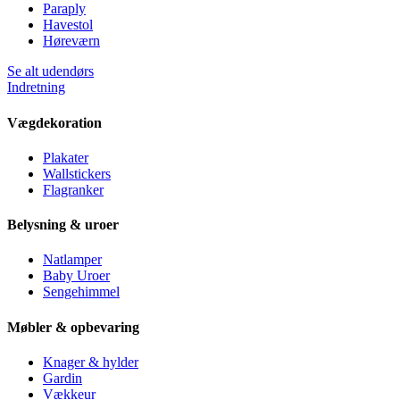
Paraply
Havestol
Høreværn
Se alt udendørs
Indretning
Vægdekoration
Plakater
Wallstickers
Flagranker
Belysning & uroer
Natlamper
Baby Uroer
Sengehimmel
Møbler & opbevaring
Knager & hylder
Gardin
Vækkeur