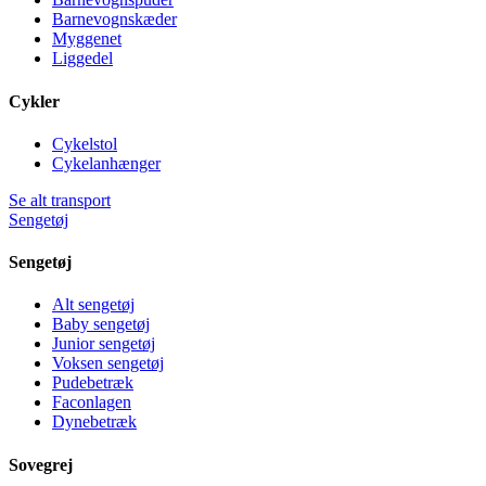
Barnevognskæder
Myggenet
Liggedel
Cykler
Cykelstol
Cykelanhænger
Se alt transport
Sengetøj
Sengetøj
Alt sengetøj
Baby sengetøj
Junior sengetøj
Voksen sengetøj
Pudebetræk
Faconlagen
Dynebetræk
Sovegrej