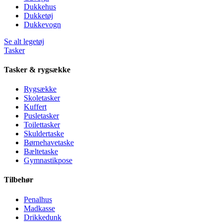
Dukkehus
Dukketøj
Dukkevogn
Se alt legetøj
Tasker
Tasker & rygsække
Rygsække
Skoletasker
Kuffert
Pusletasker
Toilettasker
Skuldertaske
Børnehavetaske
Bæltetaske
Gymnastikpose
Tilbehør
Penalhus
Madkasse
Drikkedunk