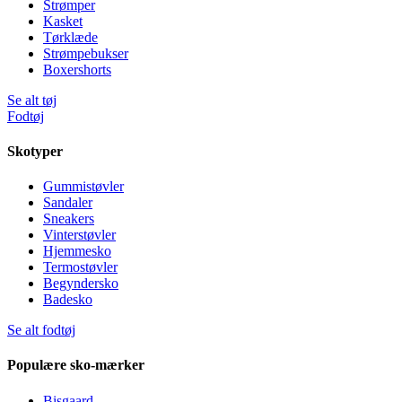
Strømper
Kasket
Tørklæde
Strømpebukser
Boxershorts
Se alt tøj
Fodtøj
Skotyper
Gummistøvler
Sandaler
Sneakers
Vinterstøvler
Hjemmesko
Termostøvler
Begyndersko
Badesko
Se alt fodtøj
Populære sko-mærker
Bisgaard