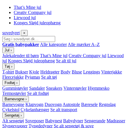
That’s Mine jul
Creativ Company jul
Liewood jul
Konges Sløjd juleophæng
sove
dyret
×
Gratis babypakker
Alle kategorier
Alle mærker A–Z
Jul
›
Julekalender til børn
That’s Mine jul
Creativ Company jul
Liewood
jul
Konges Sløjd juleophæng
Se alt til jul
Tøj
›
T-shirt
Bukser
Kjole
Heldragter
Body
Bluse
Leggings
Vinterjakke
Fleecejakke
Pyjamas
Se alt tøj
Fodtøj
›
Gummistøvler
Sandaler
Sneakers
Vinterstøvler
Hjemmesko
Termostøvler
Se alt fodtøj
Barnevogne
›
Barnevogne
Klapvogn
Duovogn
Autostole
Bæresele
Regnslag
Cykelstol
Cykelanhænger
Se alt transport
Sengetøj
›
Alt sengetøj
Soveposer
Babynest
Babydyner
Sengerande
Madrasser
Slyngevugger
Tyngdedyner
Se alt sengetøj & sove