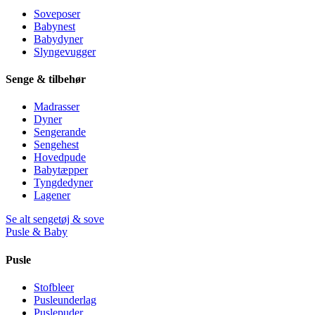
Soveposer
Babynest
Babydyner
Slyngevugger
Senge & tilbehør
Madrasser
Dyner
Sengerande
Sengehest
Hovedpude
Babytæpper
Tyngdedyner
Lagener
Se alt sengetøj & sove
Pusle & Baby
Pusle
Stofbleer
Pusleunderlag
Puslepuder