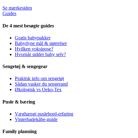
Se mærkesiden
Guides
De 4 mest besøgte guides
Gratis babypakker
Babydyne mål & størrelser
Hvilken voksipose?
Hvornår sidder baby selv?
Sengetøj & sengegear
Praktisk info om sengetøj
Sådan vasker du sengerand
Økologisk vs Oeko-Tex
Pusle & bæring
Væghængt puslebord-erfaring
Vinterbadekåbe-guide
Family planning