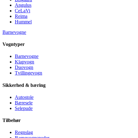
Angulus
CeLaVi
Reima
Hummel
Barnevogne
Vogntyper
Barnevogne
Klapvogn
Duovogn
Tvillingevogn
Sikkerhed & bæring
Autostole
Bæresele
Selepude
Tilbehør
Regnslag
Barnevognspuder