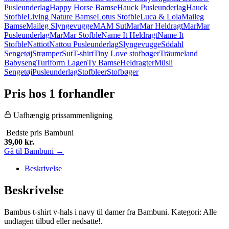
Pusleunderlag
Happy Horse Bamse
Hauck Pusleunderlag
Hauck
Stofble
Living Nature Bamse
Lotus Stofble
Luca & Lola
Maileg
Bamse
Maileg Slyngevugge
MAM Sut
MarMar Heldragt
MarMar
Pusleunderlag
MarMar Stofble
Name It Heldragt
Name It
Stofble
Nattiot
Nattou Pusleunderlag
Slyngevugge
Södahl
Sengetøj
Strømper
Sut
T-shirt
Tiny Love stofbøger
Träumeland
Babyseng
Turiform Lagen
Ty Bamse
Heldragter
Müsli
Sengetøj
Pusleunderlag
Stofbleer
Stofbøger
Pris hos 1 forhandler
Uafhængig prissammenligning
Bedste pris
Bambuni
39,00
kr.
Gå til Bambuni →
Beskrivelse
Beskrivelse
Bambus t-shirt v-hals i navy til damer fra Bambuni. Kategori: Alle
undtagen tilbud eller nedsatte!.