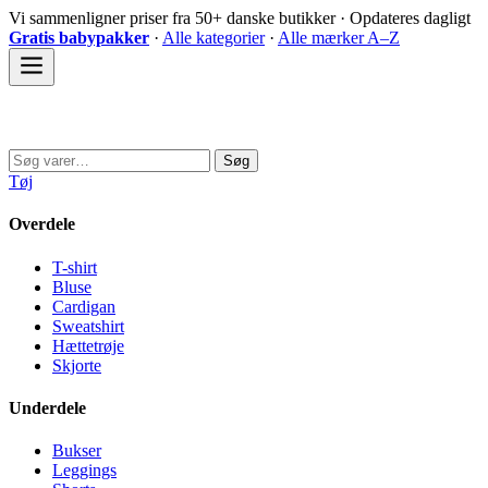
Spring
Vi sammenligner priser fra 50+ danske butikker · Opdateres dagligt
til
Gratis babypakker
·
Alle kategorier
·
Alle mærker A–Z
indhold
Sovedyret
Søg
Søg
efter:
Tøj
Overdele
T-shirt
Bluse
Cardigan
Sweatshirt
Hættetrøje
Skjorte
Underdele
Bukser
Leggings