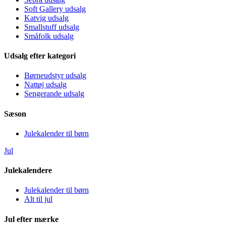
Soft Gallery udsalg
Katvig udsalg
Smallstuff udsalg
Småfolk udsalg
Udsalg efter kategori
Børneudstyr udsalg
Nattøj udsalg
Sengerande udsalg
Sæson
Julekalender til børn
Jul
Julekalendere
Julekalender til børn
Alt til jul
Jul efter mærke