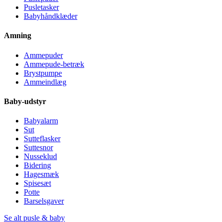
Pusletasker
Babyhåndklæder
Amning
Ammepuder
Ammepude-betræk
Brystpumpe
Ammeindlæg
Baby-udstyr
Babyalarm
Sut
Sutteflasker
Suttesnor
Nusseklud
Bidering
Hagesmæk
Spisesæt
Potte
Barselsgaver
Se alt pusle & baby