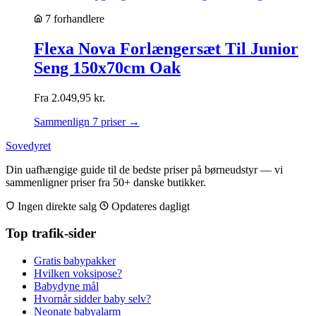
7 forhandlere
Flexa Nova Forlængersæt Til Junior
Seng 150x70cm Oak
Fra
2.049,95
kr.
Sammenlign 7 priser →
Sovedyret
Din uafhængige guide til de bedste priser på børneudstyr — vi
sammenligner priser fra 50+ danske butikker.
Ingen direkte salg
Opdateres dagligt
Top trafik-sider
Gratis babypakker
Hvilken voksipose?
Babydyne mål
Hvornår sidder baby selv?
Neonate babyalarm