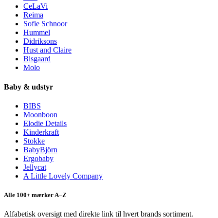
CeLaVi
Reima
Sofie Schnoor
Hummel
Didriksons
Hust and Claire
Bisgaard
Molo
Baby & udstyr
BIBS
Moonboon
Elodie Details
Kinderkraft
Stokke
BabyBjörn
Ergobaby
Jellycat
A Little Lovely Company
Alle 100+ mærker A–Z
Alfabetisk oversigt med direkte link til hvert brands sortiment.