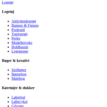
Legetøj
Legetøj
Aktivitetslegetøj
Bamser & Figurer
Puslespil
Trælegetøj
Perler
Modellervoks
Boldbassin
Legetæppe
Bøger & kreativt
Stofbøger
Børnebog
Malebog
Køretøjer & dukker
Løbehjul
Løbecykel
Gåvogn