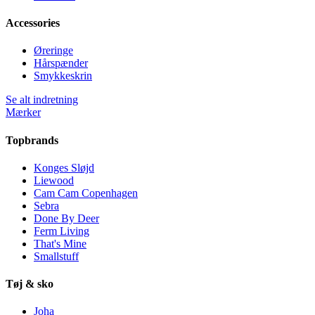
Accessories
Øreringe
Hårspænder
Smykkeskrin
Se alt indretning
Mærker
Topbrands
Konges Sløjd
Liewood
Cam Cam Copenhagen
Sebra
Done By Deer
Ferm Living
That's Mine
Smallstuff
Tøj & sko
Joha