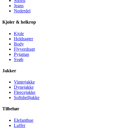
Shorts
Jeans
Nederdel
Kjoler & helkrop
Kjole
Heldragter
Body
Flyverdragt
Pyjamas
Svøb
Jakker
Vinterjakke
Dynejakke
Fleecejakke
Softshelljakke
Tilbehør
Elefanthue
Luffer