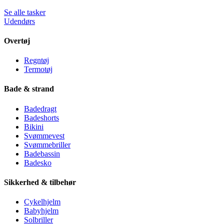
Se alle tasker
Udendørs
Overtøj
Regntøj
Termotøj
Bade & strand
Badedragt
Badeshorts
Bikini
Svømmevest
Svømmebriller
Badebassin
Badesko
Sikkerhed & tilbehør
Cykelhjelm
Babyhjelm
Solbriller