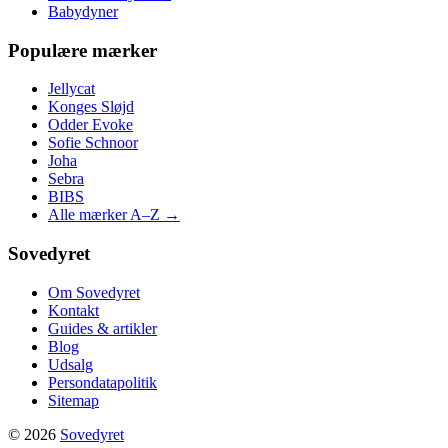
Babydyner
Populære mærker
Jellycat
Konges Sløjd
Odder Evoke
Sofie Schnoor
Joha
Sebra
BIBS
Alle mærker A–Z →
Sovedyret
Om Sovedyret
Kontakt
Guides & artikler
Blog
Udsalg
Persondatapolitik
Sitemap
© 2026
Sovedyret