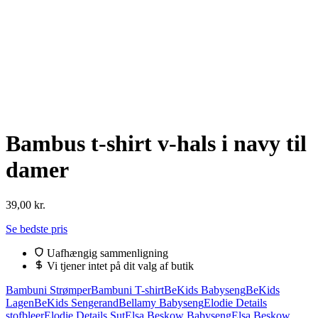
Bambus t-shirt v-hals i navy til
damer
39,00
kr.
Se bedste pris
Uafhængig sammenligning
Vi tjener intet på dit valg af butik
Bambuni Strømper
Bambuni T-shirt
BeKids Babyseng
BeKids
Lagen
BeKids Sengerand
Bellamy Babyseng
Elodie Details
stofbleer
Elodie Details Sut
Elsa Beskow Babyseng
Elsa Beskow