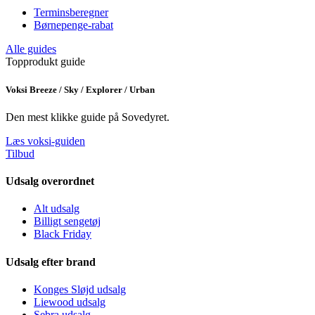
Terminsberegner
Børnepenge-rabat
Alle guides
Topprodukt guide
Voksi Breeze / Sky / Explorer / Urban
Den mest klikke guide på Sovedyret.
Læs voksi-guiden
Tilbud
Udsalg overordnet
Alt udsalg
Billigt sengetøj
Black Friday
Udsalg efter brand
Konges Sløjd udsalg
Liewood udsalg
Sebra udsalg