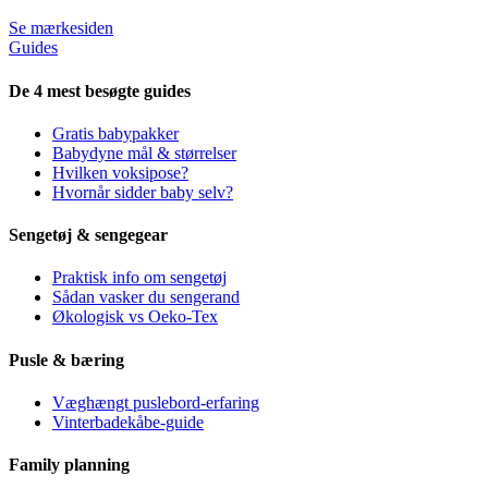
Se mærkesiden
Guides
De 4 mest besøgte guides
Gratis babypakker
Babydyne mål & størrelser
Hvilken voksipose?
Hvornår sidder baby selv?
Sengetøj & sengegear
Praktisk info om sengetøj
Sådan vasker du sengerand
Økologisk vs Oeko-Tex
Pusle & bæring
Væghængt puslebord-erfaring
Vinterbadekåbe-guide
Family planning