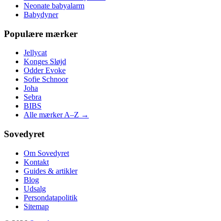
Neonate babyalarm
Babydyner
Populære mærker
Jellycat
Konges Sløjd
Odder Evoke
Sofie Schnoor
Joha
Sebra
BIBS
Alle mærker A–Z →
Sovedyret
Om Sovedyret
Kontakt
Guides & artikler
Blog
Udsalg
Persondatapolitik
Sitemap