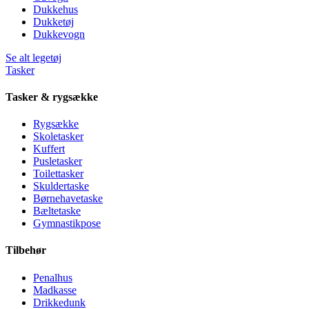
Dukkehus
Dukketøj
Dukkevogn
Se alt legetøj
Tasker
Tasker & rygsække
Rygsække
Skoletasker
Kuffert
Pusletasker
Toilettasker
Skuldertaske
Børnehavetaske
Bæltetaske
Gymnastikpose
Tilbehør
Penalhus
Madkasse
Drikkedunk