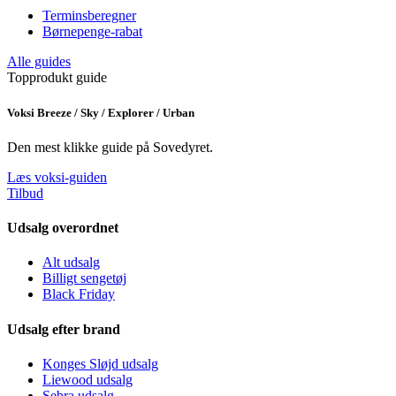
Terminsberegner
Børnepenge-rabat
Alle guides
Topprodukt guide
Voksi Breeze / Sky / Explorer / Urban
Den mest klikke guide på Sovedyret.
Læs voksi-guiden
Tilbud
Udsalg overordnet
Alt udsalg
Billigt sengetøj
Black Friday
Udsalg efter brand
Konges Sløjd udsalg
Liewood udsalg
Sebra udsalg