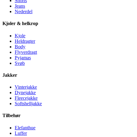
Shorts
Jeans
Nederdel
Kjoler & helkrop
Kjole
Heldragter
Body
Flyverdragt
Pyjamas
Svøb
Jakker
Vinterjakke
Dynejakke
Fleecejakke
Softshelljakke
Tilbehør
Elefanthue
Luffer