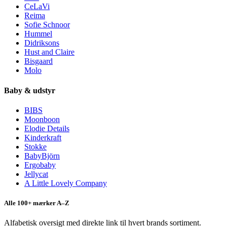
CeLaVi
Reima
Sofie Schnoor
Hummel
Didriksons
Hust and Claire
Bisgaard
Molo
Baby & udstyr
BIBS
Moonboon
Elodie Details
Kinderkraft
Stokke
BabyBjörn
Ergobaby
Jellycat
A Little Lovely Company
Alle 100+ mærker A–Z
Alfabetisk oversigt med direkte link til hvert brands sortiment.