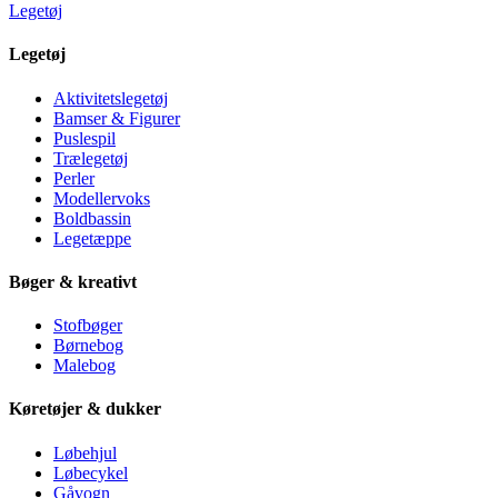
Legetøj
Legetøj
Aktivitetslegetøj
Bamser & Figurer
Puslespil
Trælegetøj
Perler
Modellervoks
Boldbassin
Legetæppe
Bøger & kreativt
Stofbøger
Børnebog
Malebog
Køretøjer & dukker
Løbehjul
Løbecykel
Gåvogn