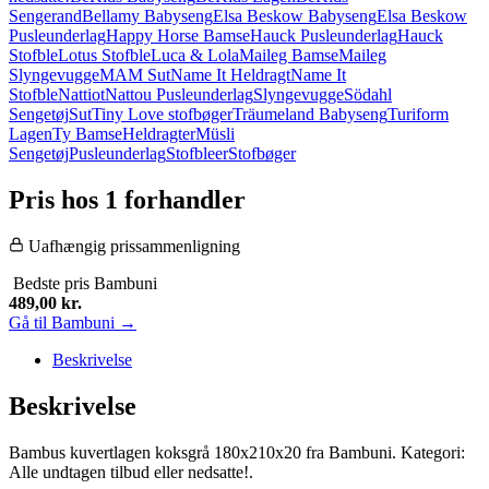
Sengerand
Bellamy Babyseng
Elsa Beskow Babyseng
Elsa Beskow
Pusleunderlag
Happy Horse Bamse
Hauck Pusleunderlag
Hauck
Stofble
Lotus Stofble
Luca & Lola
Maileg Bamse
Maileg
Slyngevugge
MAM Sut
Name It Heldragt
Name It
Stofble
Nattiot
Nattou Pusleunderlag
Slyngevugge
Södahl
Sengetøj
Sut
Tiny Love stofbøger
Träumeland Babyseng
Turiform
Lagen
Ty Bamse
Heldragter
Müsli
Sengetøj
Pusleunderlag
Stofbleer
Stofbøger
Pris hos 1 forhandler
Uafhængig prissammenligning
Bedste pris
Bambuni
489,00
kr.
Gå til Bambuni →
Beskrivelse
Beskrivelse
Bambus kuvertlagen koksgrå 180x210x20 fra Bambuni. Kategori:
Alle undtagen tilbud eller nedsatte!.