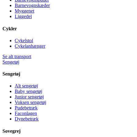
Barnevognskæder
Myggenet
Liggedel
Cykler
Cykelstol
Cykelanhænger
Se alt transport
Sengetøj
Sengetøj
Alt sengetøj
Baby sengetøj
Junior sengetøj
Voksen sengetøj
Pudebetræk
Faconlagen
Dynebetræk
Sovegrej