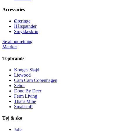
Accessories
Øreringe
Hårspænder
Smykkeskrin
Se alt indretning
Mærker
Topbrands
Konges Sløjd
Liewood
Cam Cam Copenhagen
Sebra
Done By Deer
Ferm Living
That's Mine
Smallstuff
Tøj & sko
Joha