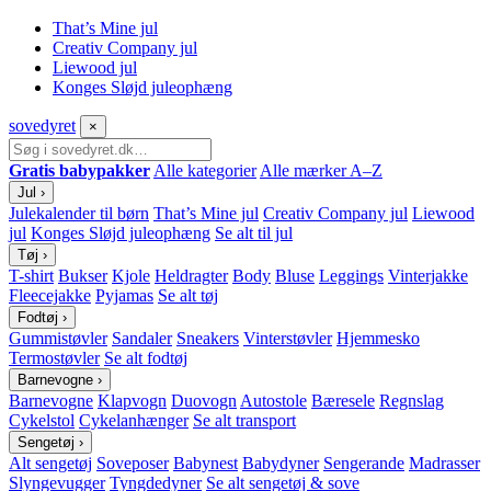
That’s Mine jul
Creativ Company jul
Liewood jul
Konges Sløjd juleophæng
sove
dyret
×
Gratis babypakker
Alle kategorier
Alle mærker A–Z
Jul
›
Julekalender til børn
That’s Mine jul
Creativ Company jul
Liewood
jul
Konges Sløjd juleophæng
Se alt til jul
Tøj
›
T-shirt
Bukser
Kjole
Heldragter
Body
Bluse
Leggings
Vinterjakke
Fleecejakke
Pyjamas
Se alt tøj
Fodtøj
›
Gummistøvler
Sandaler
Sneakers
Vinterstøvler
Hjemmesko
Termostøvler
Se alt fodtøj
Barnevogne
›
Barnevogne
Klapvogn
Duovogn
Autostole
Bæresele
Regnslag
Cykelstol
Cykelanhænger
Se alt transport
Sengetøj
›
Alt sengetøj
Soveposer
Babynest
Babydyner
Sengerande
Madrasser
Slyngevugger
Tyngdedyner
Se alt sengetøj & sove