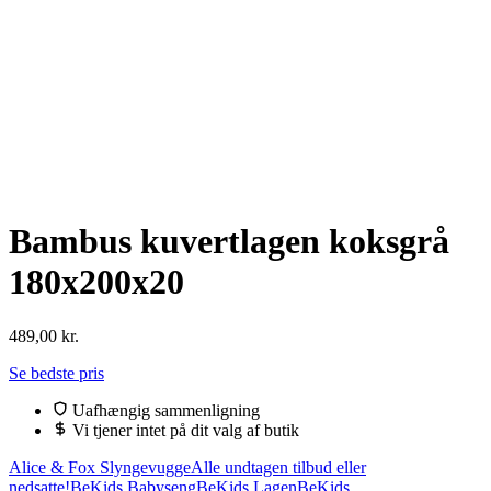
Bambus kuvertlagen koksgrå
180x200x20
489,00
kr.
Se bedste pris
Uafhængig sammenligning
Vi tjener intet på dit valg af butik
Alice & Fox Slyngevugge
Alle undtagen tilbud eller
nedsatte!
BeKids Babyseng
BeKids Lagen
BeKids