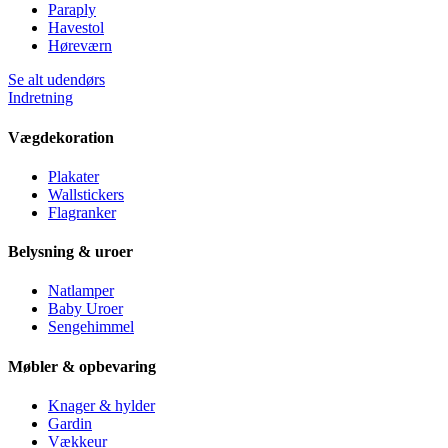
Paraply
Havestol
Høreværn
Se alt udendørs
Indretning
Vægdekoration
Plakater
Wallstickers
Flagranker
Belysning & uroer
Natlamper
Baby Uroer
Sengehimmel
Møbler & opbevaring
Knager & hylder
Gardin
Vækkeur