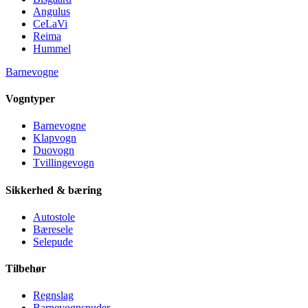
Angulus
CeLaVi
Reima
Hummel
Barnevogne
Vogntyper
Barnevogne
Klapvogn
Duovogn
Tvillingevogn
Sikkerhed & bæring
Autostole
Bæresele
Selepude
Tilbehør
Regnslag
Barnevognspuder