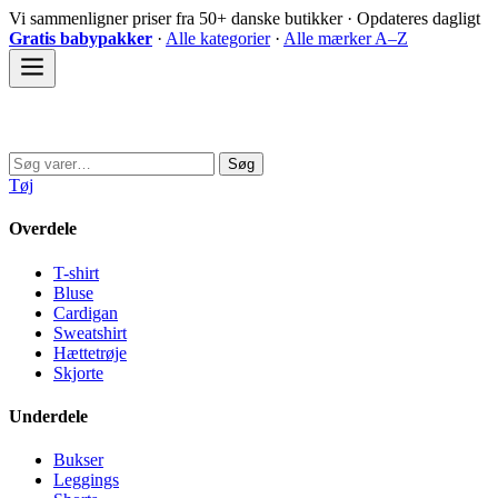
Spring
Vi sammenligner priser fra 50+ danske butikker · Opdateres dagligt
til
Gratis babypakker
·
Alle kategorier
·
Alle mærker A–Z
indhold
Sovedyret
Søg
Søg
efter:
Tøj
Overdele
T-shirt
Bluse
Cardigan
Sweatshirt
Hættetrøje
Skjorte
Underdele
Bukser
Leggings