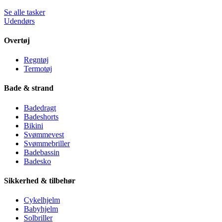
Se alle tasker
Udendørs
Overtøj
Regntøj
Termotøj
Bade & strand
Badedragt
Badeshorts
Bikini
Svømmevest
Svømmebriller
Badebassin
Badesko
Sikkerhed & tilbehør
Cykelhjelm
Babyhjelm
Solbriller