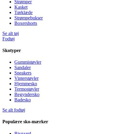
Strømper
Kasket
Tørklæde
Strømpebukser
Boxershorts
Se alt tøj
Fodtøj
Skotyper
Gummistøvler
Sandaler
Sneakers
Vinterstøvler
Hjemmesko
Termostøvler
Begyndersko
Badesko
Se alt fodtøj
Populære sko-mærker
Bisgaard