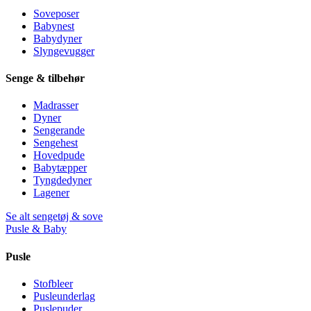
Soveposer
Babynest
Babydyner
Slyngevugger
Senge & tilbehør
Madrasser
Dyner
Sengerande
Sengehest
Hovedpude
Babytæpper
Tyngdedyner
Lagener
Se alt sengetøj & sove
Pusle & Baby
Pusle
Stofbleer
Pusleunderlag
Puslepuder