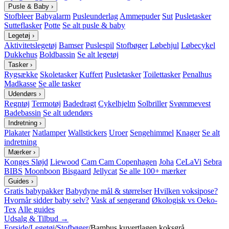
Pusle & Baby
›
Stofbleer
Babyalarm
Pusleunderlag
Ammepuder
Sut
Pusletasker
Sutteflasker
Potte
Se alt pusle & baby
Legetøj
›
Aktivitetslegetøj
Bamser
Puslespil
Stofbøger
Løbehjul
Løbecykel
Dukkehus
Boldbassin
Se alt legetøj
Tasker
›
Rygsække
Skoletasker
Kuffert
Pusletasker
Toilettasker
Penalhus
Madkasse
Se alle tasker
Udendørs
›
Regntøj
Termotøj
Badedragt
Cykelhjelm
Solbriller
Svømmevest
Badebassin
Se alt udendørs
Indretning
›
Plakater
Natlamper
Wallstickers
Uroer
Sengehimmel
Knager
Se alt
indretning
Mærker
›
Konges Sløjd
Liewood
Cam Cam Copenhagen
Joha
CeLaVi
Sebra
BIBS
Moonboon
Bisgaard
Jellycat
Se alle 100+ mærker
Guides
›
Gratis babypakker
Babydyne mål & størrelser
Hvilken voksipose?
Hvornår sidder baby selv?
Vask af sengerand
Økologisk vs Oeko-
Tex
Alle guides
Udsalg & Tilbud →
Forside
/
Legetøj
/
Stofbøger
/
Bambus kuvertlagen koksgrå