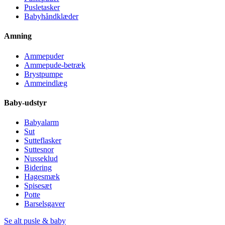
Pusletasker
Babyhåndklæder
Amning
Ammepuder
Ammepude-betræk
Brystpumpe
Ammeindlæg
Baby-udstyr
Babyalarm
Sut
Sutteflasker
Suttesnor
Nusseklud
Bidering
Hagesmæk
Spisesæt
Potte
Barselsgaver
Se alt pusle & baby