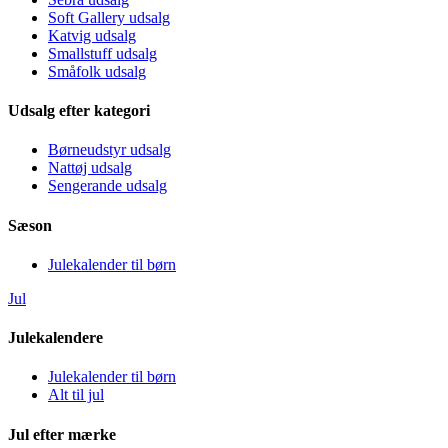
Soft Gallery udsalg
Katvig udsalg
Smallstuff udsalg
Småfolk udsalg
Udsalg efter kategori
Børneudstyr udsalg
Nattøj udsalg
Sengerande udsalg
Sæson
Julekalender til børn
Jul
Julekalendere
Julekalender til børn
Alt til jul
Jul efter mærke