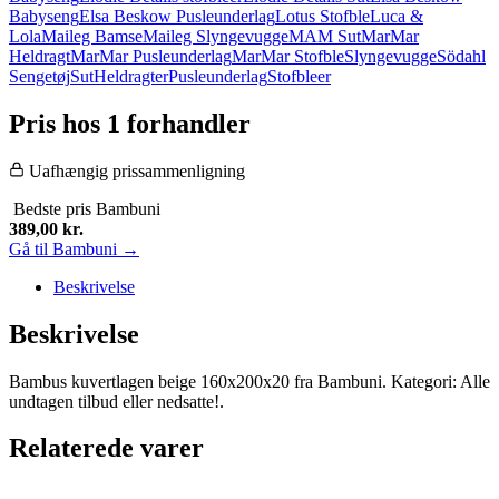
Babyseng
Elsa Beskow Pusleunderlag
Lotus Stofble
Luca &
Lola
Maileg Bamse
Maileg Slyngevugge
MAM Sut
MarMar
Heldragt
MarMar Pusleunderlag
MarMar Stofble
Slyngevugge
Södahl
Sengetøj
Sut
Heldragter
Pusleunderlag
Stofbleer
Pris hos 1 forhandler
Uafhængig prissammenligning
Bedste pris
Bambuni
389,00
kr.
Gå til Bambuni →
Beskrivelse
Beskrivelse
Bambus kuvertlagen beige 160x200x20 fra Bambuni. Kategori: Alle
undtagen tilbud eller nedsatte!.
Relaterede varer