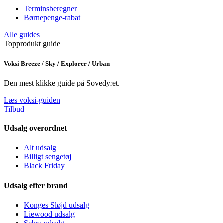
Terminsberegner
Børnepenge-rabat
Alle guides
Topprodukt guide
Voksi Breeze / Sky / Explorer / Urban
Den mest klikke guide på Sovedyret.
Læs voksi-guiden
Tilbud
Udsalg overordnet
Alt udsalg
Billigt sengetøj
Black Friday
Udsalg efter brand
Konges Sløjd udsalg
Liewood udsalg
Sebra udsalg