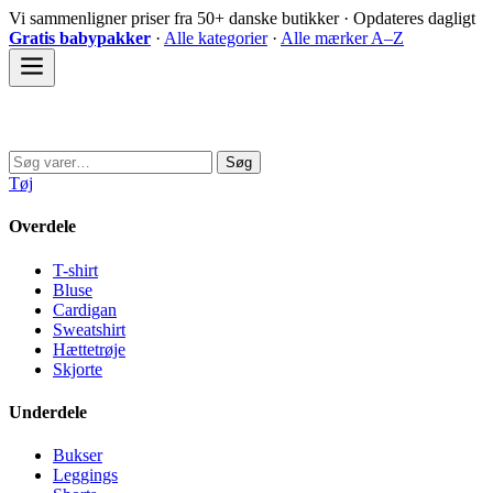
Spring
Vi sammenligner priser fra 50+ danske butikker · Opdateres dagligt
til
Gratis babypakker
·
Alle kategorier
·
Alle mærker A–Z
indhold
Sovedyret
Søg
Søg
efter:
Tøj
Overdele
T-shirt
Bluse
Cardigan
Sweatshirt
Hættetrøje
Skjorte
Underdele
Bukser
Leggings