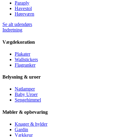
Paraply
Havestol
Høreværn
Se alt udendørs
Indretning
Vægdekoration
Plakater
Wallstickers
Flagranker
Belysning & uroer
Natlamper
Baby Uroer
Sengehimmel
Møbler & opbevaring
Knager & hylder
Gardin
Vækkeur