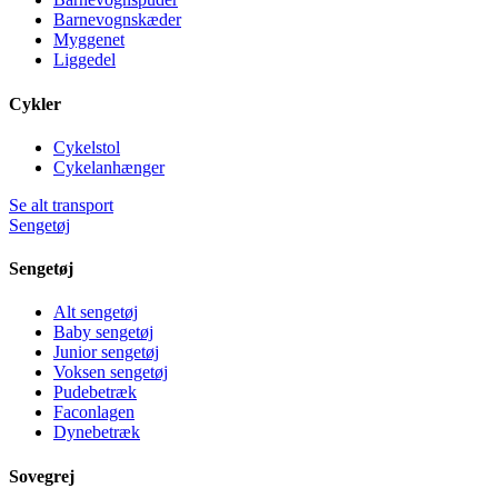
Barnevognskæder
Myggenet
Liggedel
Cykler
Cykelstol
Cykelanhænger
Se alt transport
Sengetøj
Sengetøj
Alt sengetøj
Baby sengetøj
Junior sengetøj
Voksen sengetøj
Pudebetræk
Faconlagen
Dynebetræk
Sovegrej