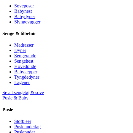
Soveposer
Babynest
Babydyner
Slyngevugger
Senge & tilbehør
Madrasser
Dyner
Sengerande
Sengehest
Hovedpude
Babytæpper
Tyngdedyner
Lagener
Se alt sengetøj & sove
Pusle & Baby
Pusle
Stofbleer
Pusleunderlag
Puslepuder