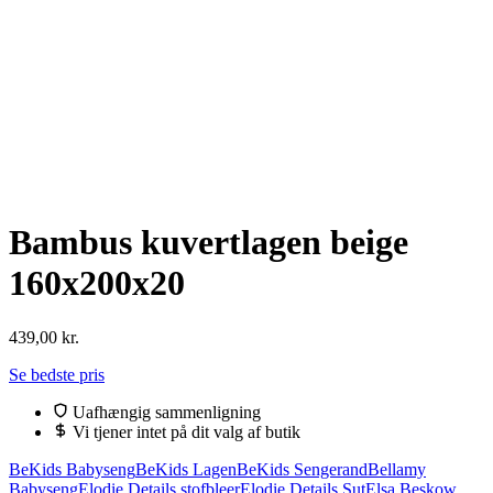
Bambus kuvertlagen beige
160x200x20
439,00
kr.
Se bedste pris
Uafhængig sammenligning
Vi tjener intet på dit valg af butik
BeKids Babyseng
BeKids Lagen
BeKids Sengerand
Bellamy
Babyseng
Elodie Details stofbleer
Elodie Details Sut
Elsa Beskow