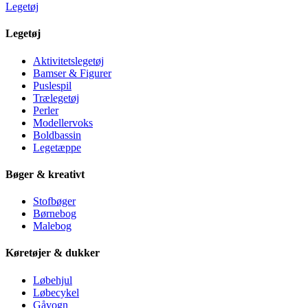
Legetøj
Legetøj
Aktivitetslegetøj
Bamser & Figurer
Puslespil
Trælegetøj
Perler
Modellervoks
Boldbassin
Legetæppe
Bøger & kreativt
Stofbøger
Børnebog
Malebog
Køretøjer & dukker
Løbehjul
Løbecykel
Gåvogn