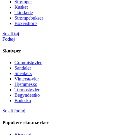
Strømper
Kasket
Tørklæde
Strømpebukser
Boxershorts
Se alt tøj
Fodtøj
Skotyper
Gummistøvler
Sandaler
Sneakers
Vinterstøvler
Hjemmesko
Termostøvler
Begyndersko
Badesko
Se alt fodtøj
Populære sko-mærker
Bisgaard