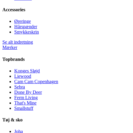
Accessories
Øreringe
Hårspænder
Smykkeskrin
Se alt indretning
Mærker
Topbrands
Konges Sløjd
Liewood
Cam Cam Copenhagen
Sebra
Done By Deer
Ferm Living
That's Mine
Smallstuff
Tøj & sko
Joha