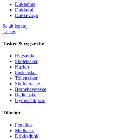
Dukkehus
Dukketøj
Dukkevogn
Se alt legetøj
Tasker
Tasker & rygsække
Rygsække
Skoletasker
Kuffert
Pusletasker
Toilettasker
Skuldertaske
Børnehavetaske
Bæltetaske
Gymnastikpose
Tilbehør
Penalhus
Madkasse
Drikkedunk