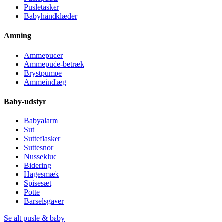
Pusletasker
Babyhåndklæder
Amning
Ammepuder
Ammepude-betræk
Brystpumpe
Ammeindlæg
Baby-udstyr
Babyalarm
Sut
Sutteflasker
Suttesnor
Nusseklud
Bidering
Hagesmæk
Spisesæt
Potte
Barselsgaver
Se alt pusle & baby