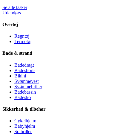
Se alle tasker
Udendørs
Overtøj
Regntøj
Termotøj
Bade & strand
Badedragt
Badeshorts
Bikini
Svømmevest
Svømmebriller
Badebassin
Badesko
Sikkerhed & tilbehør
Cykelhjelm
Babyhjelm
Solbriller