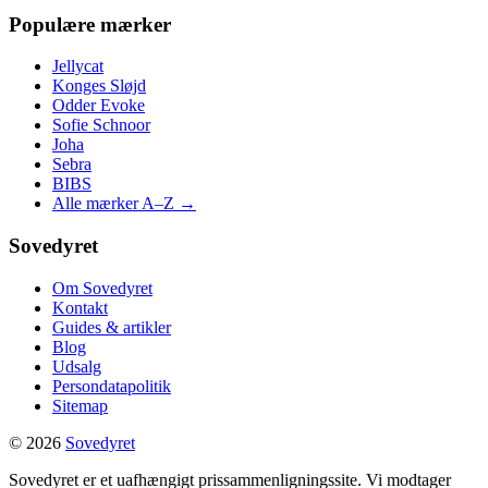
Populære mærker
Jellycat
Konges Sløjd
Odder Evoke
Sofie Schnoor
Joha
Sebra
BIBS
Alle mærker A–Z →
Sovedyret
Om Sovedyret
Kontakt
Guides & artikler
Blog
Udsalg
Persondatapolitik
Sitemap
© 2026
Sovedyret
Sovedyret er et uafhængigt prissammenligningssite. Vi modtager