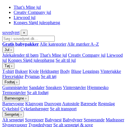
That’s Mine jul
Creativ Company jul
Liewood jul
Konges Sløjd juleophæng
sove
dyret
×
Gratis babypakker
Alle kategorier
Alle mærker A–Z
Jul
›
Julekalender til børn
That’s Mine jul
Creativ Company jul
Liewood
jul
Konges Sløjd juleophæng
Se alt til jul
Tøj
›
T-shirt
Bukser
Kjole
Heldragter
Body
Bluse
Leggings
Vinterjakke
Fleecejakke
Pyjamas
Se alt tøj
Fodtøj
›
Gummistøvler
Sandaler
Sneakers
Vinterstøvler
Hjemmesko
Termostøvler
Se alt fodtøj
Barnevogne
›
Barnevogne
Klapvogn
Duovogn
Autostole
Bæresele
Regnslag
Cykelstol
Cykelanhænger
Se alt transport
Sengetøj
›
Alt sengetøj
Soveposer
Babynest
Babydyner
Sengerande
Madrasser
Slyngevugger
Tyngdedyner
Se alt sengetøj & sove