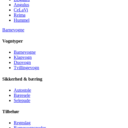
Angulus
CeLaVi
Reima
Hummel
Barnevogne
Vogntyper
Barnevogne
Klapvogn
Duovogn
Tvillingevogn
Sikkerhed & bæring
Autostole
Bæresele
Selepude
Tilbehør
Regnslag
Barnevognspuder