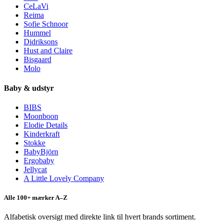
CeLaVi
Reima
Sofie Schnoor
Hummel
Didriksons
Hust and Claire
Bisgaard
Molo
Baby & udstyr
BIBS
Moonboon
Elodie Details
Kinderkraft
Stokke
BabyBjörn
Ergobaby
Jellycat
A Little Lovely Company
Alle 100+ mærker A–Z
Alfabetisk oversigt med direkte link til hvert brands sortiment.