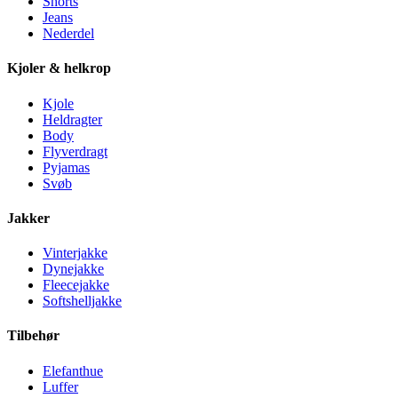
Shorts
Jeans
Nederdel
Kjoler & helkrop
Kjole
Heldragter
Body
Flyverdragt
Pyjamas
Svøb
Jakker
Vinterjakke
Dynejakke
Fleecejakke
Softshelljakke
Tilbehør
Elefanthue
Luffer