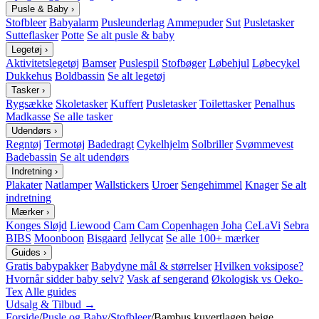
Pusle & Baby
›
Stofbleer
Babyalarm
Pusleunderlag
Ammepuder
Sut
Pusletasker
Sutteflasker
Potte
Se alt pusle & baby
Legetøj
›
Aktivitetslegetøj
Bamser
Puslespil
Stofbøger
Løbehjul
Løbecykel
Dukkehus
Boldbassin
Se alt legetøj
Tasker
›
Rygsække
Skoletasker
Kuffert
Pusletasker
Toilettasker
Penalhus
Madkasse
Se alle tasker
Udendørs
›
Regntøj
Termotøj
Badedragt
Cykelhjelm
Solbriller
Svømmevest
Badebassin
Se alt udendørs
Indretning
›
Plakater
Natlamper
Wallstickers
Uroer
Sengehimmel
Knager
Se alt
indretning
Mærker
›
Konges Sløjd
Liewood
Cam Cam Copenhagen
Joha
CeLaVi
Sebra
BIBS
Moonboon
Bisgaard
Jellycat
Se alle 100+ mærker
Guides
›
Gratis babypakker
Babydyne mål & størrelser
Hvilken voksipose?
Hvornår sidder baby selv?
Vask af sengerand
Økologisk vs Oeko-
Tex
Alle guides
Udsalg & Tilbud →
Forside
/
Pusle og Baby
/
Stofbleer
/
Bambus kuvertlagen beige