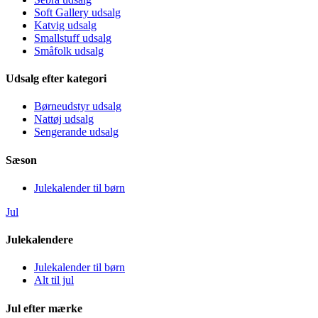
Soft Gallery udsalg
Katvig udsalg
Smallstuff udsalg
Småfolk udsalg
Udsalg efter kategori
Børneudstyr udsalg
Nattøj udsalg
Sengerande udsalg
Sæson
Julekalender til børn
Jul
Julekalendere
Julekalender til børn
Alt til jul
Jul efter mærke