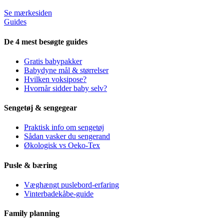
Se mærkesiden
Guides
De 4 mest besøgte guides
Gratis babypakker
Babydyne mål & størrelser
Hvilken voksipose?
Hvornår sidder baby selv?
Sengetøj & sengegear
Praktisk info om sengetøj
Sådan vasker du sengerand
Økologisk vs Oeko-Tex
Pusle & bæring
Væghængt puslebord-erfaring
Vinterbadekåbe-guide
Family planning