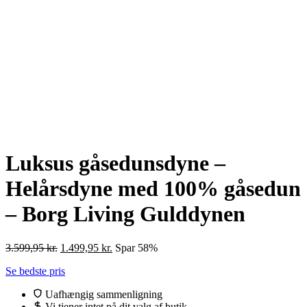
Luksus gåsedunsdyne –
Helårsdyne med 100% gåsedun
– Borg Living Gulddynen
Den
Den
3.599,95
kr.
1.499,95
kr.
Spar 58%
oprindelige
aktuelle
Se bedste pris
pris
pris
var:
er:
Uafhængig sammenligning
3.599,95 kr..
1.499,95 kr..
Vi tjener intet på dit valg af butik