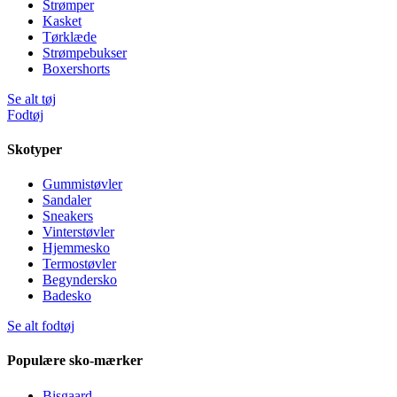
Strømper
Kasket
Tørklæde
Strømpebukser
Boxershorts
Se alt tøj
Fodtøj
Skotyper
Gummistøvler
Sandaler
Sneakers
Vinterstøvler
Hjemmesko
Termostøvler
Begyndersko
Badesko
Se alt fodtøj
Populære sko-mærker
Bisgaard