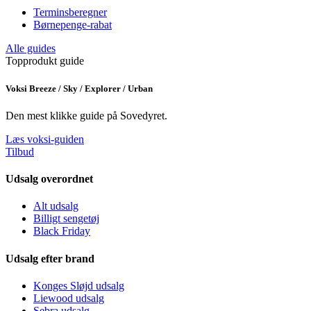
Terminsberegner
Børnepenge-rabat
Alle guides
Topprodukt guide
Voksi Breeze / Sky / Explorer / Urban
Den mest klikke guide på Sovedyret.
Læs voksi-guiden
Tilbud
Udsalg overordnet
Alt udsalg
Billigt sengetøj
Black Friday
Udsalg efter brand
Konges Sløjd udsalg
Liewood udsalg
Sebra udsalg