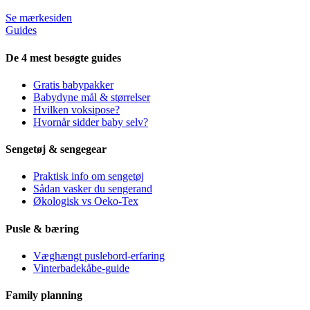
Se mærkesiden
Guides
De 4 mest besøgte guides
Gratis babypakker
Babydyne mål & størrelser
Hvilken voksipose?
Hvornår sidder baby selv?
Sengetøj & sengegear
Praktisk info om sengetøj
Sådan vasker du sengerand
Økologisk vs Oeko-Tex
Pusle & bæring
Væghængt puslebord-erfaring
Vinterbadekåbe-guide
Family planning