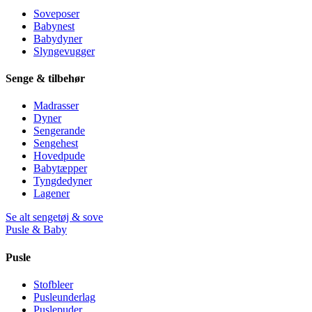
Soveposer
Babynest
Babydyner
Slyngevugger
Senge & tilbehør
Madrasser
Dyner
Sengerande
Sengehest
Hovedpude
Babytæpper
Tyngdedyner
Lagener
Se alt sengetøj & sove
Pusle & Baby
Pusle
Stofbleer
Pusleunderlag
Puslepuder