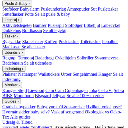
Pusle & Baby
›
Stofbleer
Babyalarm
Pusleunderlag
Ammepuder
Sut
Pusletasker
Sutteflasker
Potte
Se alt pusle & baby
Legetøj
›
Aktivitetslegetøj
Bamser
Puslespil
Stofbøger
Løbehjul
Løbecykel
Dukkehus
Boldbassin
Se alt legetøj
Tasker
›
Rygsække
Skoletasker
Kuffert
Pusletasker
Toilettasker
Penalhus
Madkasse
Se alle tasker
Udendørs
›
Regntøj
Termotøj
Badedragt
Cykelhjelm
Solbriller
Svømmevest
Badebassin
Se alt udendørs
Indretning
›
Plakater
Natlamper
Wallstickers
Uroer
Sengehimmel
Knager
Se alt
indretning
Mærker
›
Konges Sløjd
Liewood
Cam Cam Copenhagen
Joha
CeLaVi
Sebra
BIBS
Moonboon
Bisgaard
Jellycat
Se alle 100+ mærker
Guides
›
Gratis babypakker
Babydyne mål & størrelser
Hvilken voksipose?
Hvornår sidder baby selv?
Vask af sengerand
Økologisk vs Oeko-
Tex
Alle guides
Udsalg & Tilbud →
Forside
/
Legetøj
/
Stofbøger
/
Luksus gåsedunsdyne – Helårsdyne med