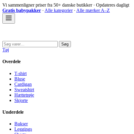
Spring
Vi sammenligner priser fra 50+ danske butikker · Opdateres dagligt
til
Gratis babypakker
·
Alle kategorier
·
Alle mærker A–Z
indhold
Sovedyret
Søg
Søg
efter:
Tøj
Overdele
T-shirt
Bluse
Cardigan
Sweatshirt
Hættetrøje
Skjorte
Underdele
Bukser
Leggings