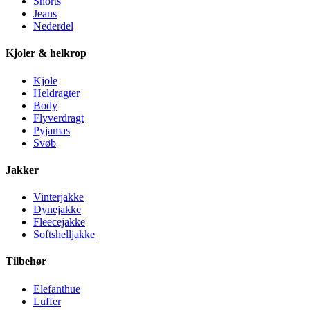
Shorts
Jeans
Nederdel
Kjoler & helkrop
Kjole
Heldragter
Body
Flyverdragt
Pyjamas
Svøb
Jakker
Vinterjakke
Dynejakke
Fleecejakke
Softshelljakke
Tilbehør
Elefanthue
Luffer