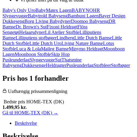
Baby's Only Uro
BabyMatex Lagen
BABYNOHR
Slyngevugge
Babytrold Babyseng
Bambuni Lagen
Bayer Design
Dukkeseng
Borg Living Babydyner
Doomoo Babyseng
DR
Bamse
Dr. Brown's Sut
Fixoni Heldragt
Flöss
Sengetøj
Helaarsdyner
Lil Atelier Stofble
Lilliputiens
Bamse
Lilliputiens stofbøger
Lindberg
Little Dutch Bamse
Little
Dutch Stofble
Little Dutch Uro
Living Nature Bamse
Lotus
Stofble
Luca & Lola
Maileg Bamse
Minymo Heldragt
Moonboon
Lagen
Moonboon Stofble
Skip Hop
Pusleunderlag
Slyngevugge
Sut
Thatsmine
Babyseng
Dukkesenge
Heldragter
Pusleunderlag
Stofbleer
Stofbøger
Pris hos 1 forhandler
Uafhængig prissammenligning
Bedste pris
HOME-TEX (DK)
1.499,95
kr.
Gå til HOME-TEX (DK) →
Beskrivelse
Beskrivelse