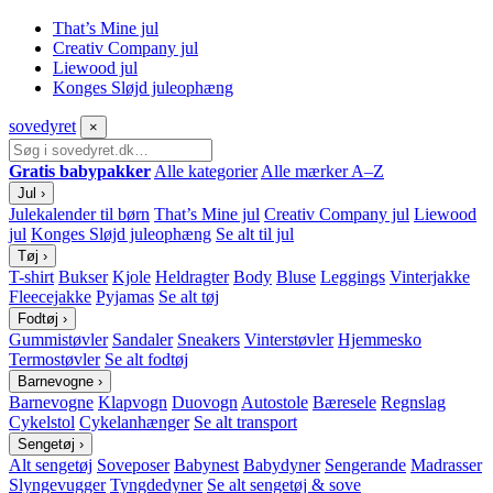
That’s Mine jul
Creativ Company jul
Liewood jul
Konges Sløjd juleophæng
sove
dyret
×
Gratis babypakker
Alle kategorier
Alle mærker A–Z
Jul
›
Julekalender til børn
That’s Mine jul
Creativ Company jul
Liewood
jul
Konges Sløjd juleophæng
Se alt til jul
Tøj
›
T-shirt
Bukser
Kjole
Heldragter
Body
Bluse
Leggings
Vinterjakke
Fleecejakke
Pyjamas
Se alt tøj
Fodtøj
›
Gummistøvler
Sandaler
Sneakers
Vinterstøvler
Hjemmesko
Termostøvler
Se alt fodtøj
Barnevogne
›
Barnevogne
Klapvogn
Duovogn
Autostole
Bæresele
Regnslag
Cykelstol
Cykelanhænger
Se alt transport
Sengetøj
›
Alt sengetøj
Soveposer
Babynest
Babydyner
Sengerande
Madrasser
Slyngevugger
Tyngdedyner
Se alt sengetøj & sove