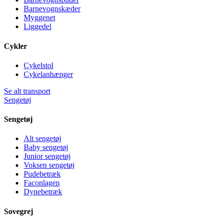
Barnevognskæder
Myggenet
Liggedel
Cykler
Cykelstol
Cykelanhænger
Se alt transport
Sengetøj
Sengetøj
Alt sengetøj
Baby sengetøj
Junior sengetøj
Voksen sengetøj
Pudebetræk
Faconlagen
Dynebetræk
Sovegrej