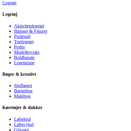
Legetøj
Legetøj
Aktivitetslegetøj
Bamser & Figurer
Puslespil
Trælegetøj
Perler
Modellervoks
Boldbassin
Legetæppe
Bøger & kreativt
Stofbøger
Børnebog
Malebog
Køretøjer & dukker
Løbehjul
Løbecykel
Gåvogn