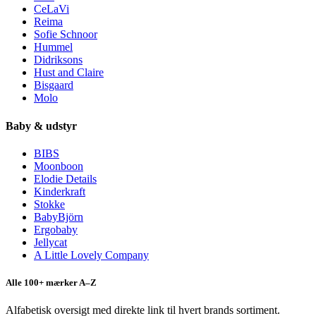
CeLaVi
Reima
Sofie Schnoor
Hummel
Didriksons
Hust and Claire
Bisgaard
Molo
Baby & udstyr
BIBS
Moonboon
Elodie Details
Kinderkraft
Stokke
BabyBjörn
Ergobaby
Jellycat
A Little Lovely Company
Alle 100+ mærker A–Z
Alfabetisk oversigt med direkte link til hvert brands sortiment.