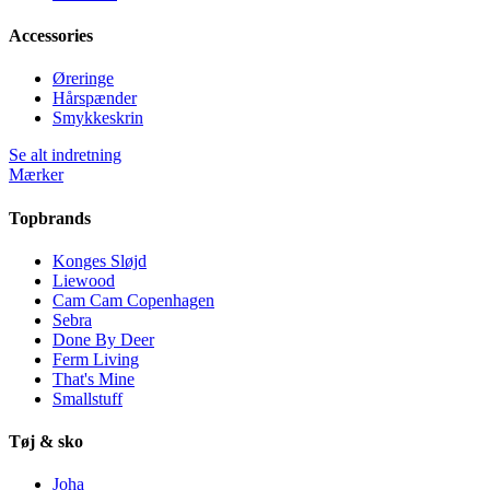
Accessories
Øreringe
Hårspænder
Smykkeskrin
Se alt indretning
Mærker
Topbrands
Konges Sløjd
Liewood
Cam Cam Copenhagen
Sebra
Done By Deer
Ferm Living
That's Mine
Smallstuff
Tøj & sko
Joha