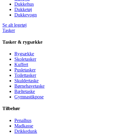
Dukkehus
Dukketøj
Dukkevogn
Se alt legetøj
Tasker
Tasker & rygsække
Rygsække
Skoletasker
Kuffert
Pusletasker
Toilettasker
Skuldertaske
Børnehavetaske
Bæltetaske
Gymnastikpose
Tilbehør
Penalhus
Madkasse
Drikkedunk