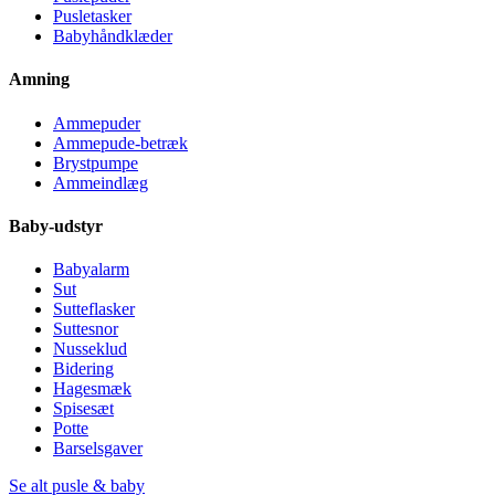
Pusletasker
Babyhåndklæder
Amning
Ammepuder
Ammepude-betræk
Brystpumpe
Ammeindlæg
Baby-udstyr
Babyalarm
Sut
Sutteflasker
Suttesnor
Nusseklud
Bidering
Hagesmæk
Spisesæt
Potte
Barselsgaver
Se alt pusle & baby