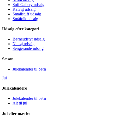
Soft Gallery udsalg
Katvig udsalg
Smallstuff udsalg
Småfolk udsalg
Udsalg efter kategori
Børneudstyr udsalg
Nattøj udsalg
Sengerande udsalg
Sæson
Julekalender til børn
Jul
Julekalendere
Julekalender til børn
Alt til jul
Jul efter mærke