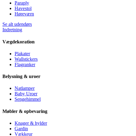
Paraply
Havestol
Høreværn
Se alt udendørs
Indretning
Vægdekoration
Plakater
Wallstickers
Flagranker
Belysning & uroer
Natlamper
Baby Uroer
Sengehimmel
Møbler & opbevaring
Knager & hylder
Gardin
Vækkeur