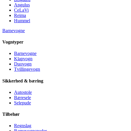
Angulus
CeLaVi
Reima
Hummel
Barnevogne
Vogntyper
Barnevogne
Klapvogn
Duovogn
Tvillingevogn
Sikkerhed & bæring
Autostole
Bæresele
Selepude
Tilbehør
Regnslag
Barnevognspuder