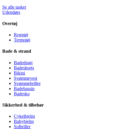
Se alle tasker
Udendørs
Overtøj
Regntøj
Termotøj
Bade & strand
Badedragt
Badeshorts
Bikini
Svømmevest
Svømmebriller
Badebassin
Badesko
Sikkerhed & tilbehør
Cykelhjelm
Babyhjelm
Solbriller