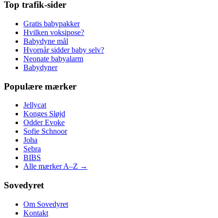
Top trafik-sider
Gratis babypakker
Hvilken voksipose?
Babydyne mål
Hvornår sidder baby selv?
Neonate babyalarm
Babydyner
Populære mærker
Jellycat
Konges Sløjd
Odder Evoke
Sofie Schnoor
Joha
Sebra
BIBS
Alle mærker A–Z →
Sovedyret
Om Sovedyret
Kontakt