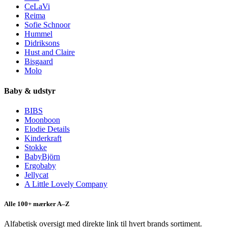
CeLaVi
Reima
Sofie Schnoor
Hummel
Didriksons
Hust and Claire
Bisgaard
Molo
Baby & udstyr
BIBS
Moonboon
Elodie Details
Kinderkraft
Stokke
BabyBjörn
Ergobaby
Jellycat
A Little Lovely Company
Alle 100+ mærker A–Z
Alfabetisk oversigt med direkte link til hvert brands sortiment.