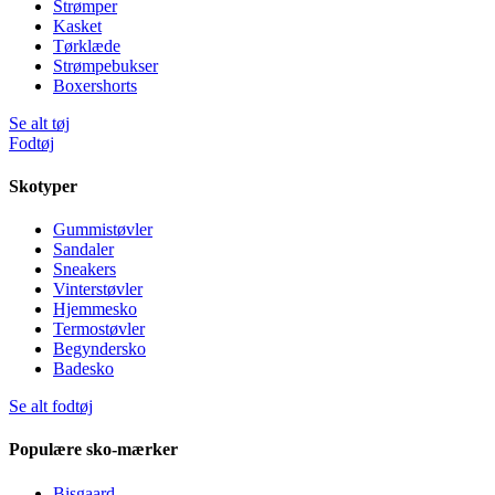
Strømper
Kasket
Tørklæde
Strømpebukser
Boxershorts
Se alt tøj
Fodtøj
Skotyper
Gummistøvler
Sandaler
Sneakers
Vinterstøvler
Hjemmesko
Termostøvler
Begyndersko
Badesko
Se alt fodtøj
Populære sko-mærker
Bisgaard