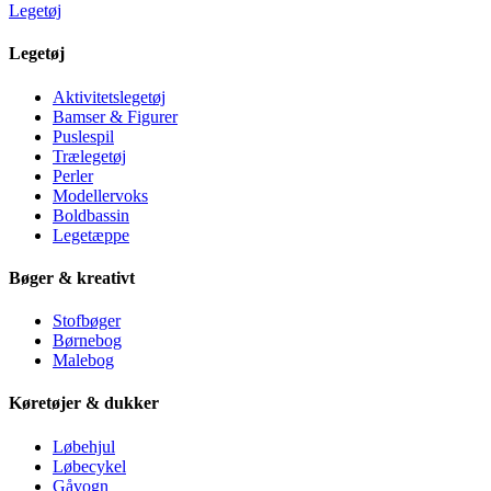
Legetøj
Legetøj
Aktivitetslegetøj
Bamser & Figurer
Puslespil
Trælegetøj
Perler
Modellervoks
Boldbassin
Legetæppe
Bøger & kreativt
Stofbøger
Børnebog
Malebog
Køretøjer & dukker
Løbehjul
Løbecykel
Gåvogn