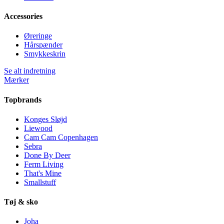
Accessories
Øreringe
Hårspænder
Smykkeskrin
Se alt indretning
Mærker
Topbrands
Konges Sløjd
Liewood
Cam Cam Copenhagen
Sebra
Done By Deer
Ferm Living
That's Mine
Smallstuff
Tøj & sko
Joha