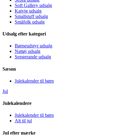
Soft Gallery udsalg
Katvig udsalg
Smallstuff udsalg
Småfolk udsalg
Udsalg efter kategori
Børneudstyr udsalg
Nattøj udsalg
Sengerande udsalg
Sæson
Julekalender til børn
Jul
Julekalendere
Julekalender til børn
Alt til jul
Jul efter mærke