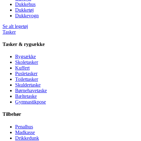
Dukkehus
Dukketøj
Dukkevogn
Se alt legetøj
Tasker
Tasker & rygsække
Rygsække
Skoletasker
Kuffert
Pusletasker
Toilettasker
Skuldertaske
Børnehavetaske
Bæltetaske
Gymnastikpose
Tilbehør
Penalhus
Madkasse
Drikkedunk