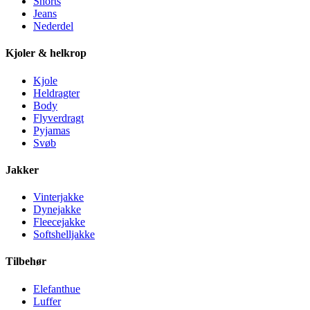
Shorts
Jeans
Nederdel
Kjoler & helkrop
Kjole
Heldragter
Body
Flyverdragt
Pyjamas
Svøb
Jakker
Vinterjakke
Dynejakke
Fleecejakke
Softshelljakke
Tilbehør
Elefanthue
Luffer