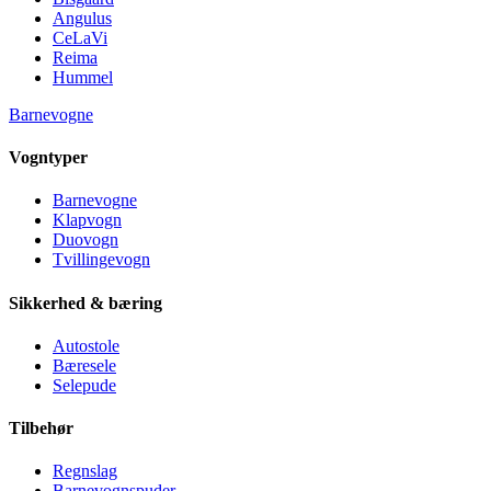
Angulus
CeLaVi
Reima
Hummel
Barnevogne
Vogntyper
Barnevogne
Klapvogn
Duovogn
Tvillingevogn
Sikkerhed & bæring
Autostole
Bæresele
Selepude
Tilbehør
Regnslag
Barnevognspuder