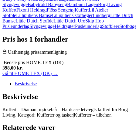
Slyngevugge
Babytrold Babyseng
Bambuni Lagen
Borg Living
Kuffert
Fixoni Heldragt
Flöss Sengetøj
Kuffert
Lil Atelier
Stofble
Lilliputiens Bamse
Lilliputiens stofbøger
Lindberg
Little Dutch
Bamse
Little Dutch Stofble
Little Dutch Uro
Skip Hop
Pusleunderlag
Slyngevugge
Heldragter
Pusleunderlag
Stofbleer
Stofbøg
Pris hos 1 forhandler
Uafhængig prissammenligning
Bedste pris
HOME-TEX (DK)
398,00
kr.
Gå til HOME-TEX (DK) →
Beskrivelse
Beskrivelse
Kuffert – Diamant mørkeblå – Hardcase letvægts kuffert fra Borg
Living. Kategori: Kufferter og tasker|Kufferter – tilbehør.
Relaterede varer