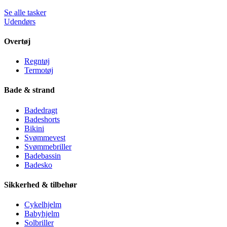
Se alle tasker
Udendørs
Overtøj
Regntøj
Termotøj
Bade & strand
Badedragt
Badeshorts
Bikini
Svømmevest
Svømmebriller
Badebassin
Badesko
Sikkerhed & tilbehør
Cykelhjelm
Babyhjelm
Solbriller