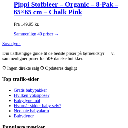
Pippi Stofbleer – Organic – 8-Pak –
65×65 cm – Chalk Pink
Fra
149,95
kr.
Sammenlign 40 priser →
Sovedyret
Din uafhængige guide til de bedste priser på børneudstyr — vi
sammenligner priser fra 50+ danske butikker.
Ingen direkte salg
Opdateres dagligt
Top trafik-sider
Gratis babypakker
Hvilken voksipose?
Babydyne mål
Hvornår sidder baby selv?
Neonate babyalarm
Babydyner
Populære mærker