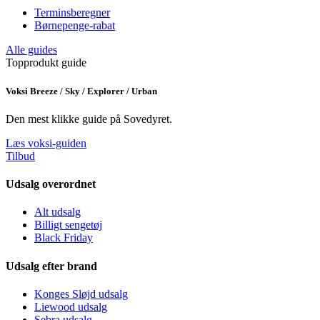
Terminsberegner
Børnepenge-rabat
Alle guides
Topprodukt guide
Voksi Breeze / Sky / Explorer / Urban
Den mest klikke guide på Sovedyret.
Læs voksi-guiden
Tilbud
Udsalg overordnet
Alt udsalg
Billigt sengetøj
Black Friday
Udsalg efter brand
Konges Sløjd udsalg
Liewood udsalg
Sebra udsalg