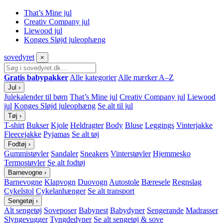
That’s Mine jul
Creativ Company jul
Liewood jul
Konges Sløjd juleophæng
sove
dyret
×
Gratis babypakker
Alle kategorier
Alle mærker A–Z
Jul
›
Julekalender til børn
That’s Mine jul
Creativ Company jul
Liewood
jul
Konges Sløjd juleophæng
Se alt til jul
Tøj
›
T-shirt
Bukser
Kjole
Heldragter
Body
Bluse
Leggings
Vinterjakke
Fleecejakke
Pyjamas
Se alt tøj
Fodtøj
›
Gummistøvler
Sandaler
Sneakers
Vinterstøvler
Hjemmesko
Termostøvler
Se alt fodtøj
Barnevogne
›
Barnevogne
Klapvogn
Duovogn
Autostole
Bæresele
Regnslag
Cykelstol
Cykelanhænger
Se alt transport
Sengetøj
›
Alt sengetøj
Soveposer
Babynest
Babydyner
Sengerande
Madrasser
Slyngevugger
Tyngdedyner
Se alt sengetøj & sove