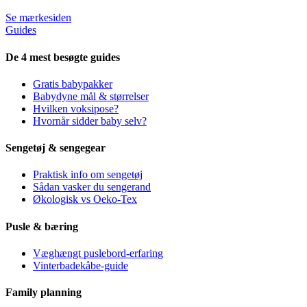
Se mærkesiden
Guides
De 4 mest besøgte guides
Gratis babypakker
Babydyne mål & størrelser
Hvilken voksipose?
Hvornår sidder baby selv?
Sengetøj & sengegear
Praktisk info om sengetøj
Sådan vasker du sengerand
Økologisk vs Oeko-Tex
Pusle & bæring
Væghængt puslebord-erfaring
Vinterbadekåbe-guide
Family planning