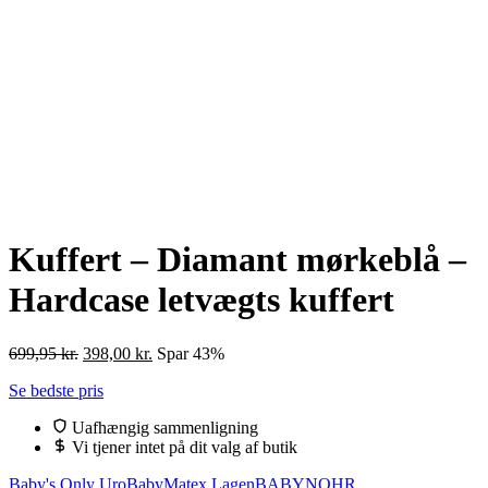
Kuffert – Diamant mørkeblå –
Hardcase letvægts kuffert
Den
Den
699,95
kr.
398,00
kr.
Spar 43%
oprindelige
aktuelle
Se bedste pris
pris
pris
var:
er:
Uafhængig sammenligning
699,95 kr..
398,00 kr..
Vi tjener intet på dit valg af butik
Baby's Only Uro
BabyMatex Lagen
BABYNOHR