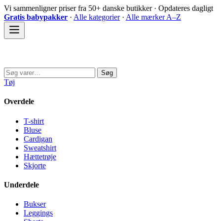
Spring
Vi sammenligner priser fra 50+ danske butikker · Opdateres dagligt
til
Gratis babypakker
·
Alle kategorier
·
Alle mærker A–Z
indhold
Sovedyret
Søg
Søg
efter:
Tøj
Overdele
T-shirt
Bluse
Cardigan
Sweatshirt
Hættetrøje
Skjorte
Underdele
Bukser
Leggings