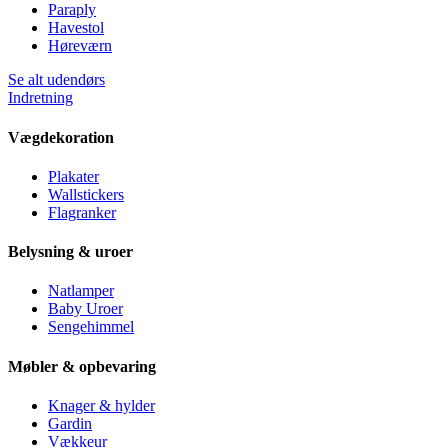
Paraply
Havestol
Høreværn
Se alt udendørs
Indretning
Vægdekoration
Plakater
Wallstickers
Flagranker
Belysning & uroer
Natlamper
Baby Uroer
Sengehimmel
Møbler & opbevaring
Knager & hylder
Gardin
Vækkeur