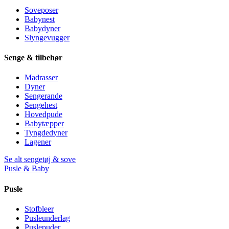
Soveposer
Babynest
Babydyner
Slyngevugger
Senge & tilbehør
Madrasser
Dyner
Sengerande
Sengehest
Hovedpude
Babytæpper
Tyngdedyner
Lagener
Se alt sengetøj & sove
Pusle & Baby
Pusle
Stofbleer
Pusleunderlag
Puslepuder