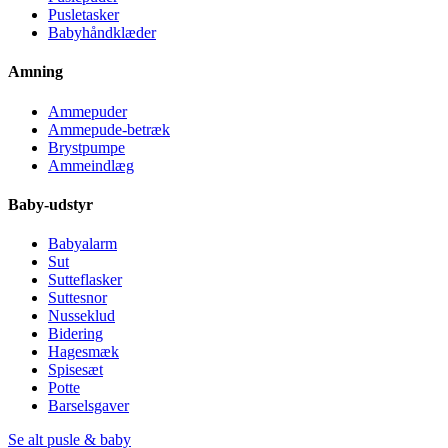
Pusletasker
Babyhåndklæder
Amning
Ammepuder
Ammepude-betræk
Brystpumpe
Ammeindlæg
Baby-udstyr
Babyalarm
Sut
Sutteflasker
Suttesnor
Nusseklud
Bidering
Hagesmæk
Spisesæt
Potte
Barselsgaver
Se alt pusle & baby