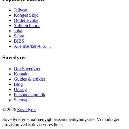
Jellycat
Konges Sløjd
Odder Evoke
Sofie Schnoor
Joha
Sebra
BIBS
Alle mærker A–Z →
Sovedyret
Om Sovedyret
Kontakt
Guides & artikler
Blog
Udsalg
Persondatapolitik
Sitemap
© 2026
Sovedyret
Sovedyret er et uafhængigt prissammenligningssite. Vi modtager
provision ved køb via vores links.