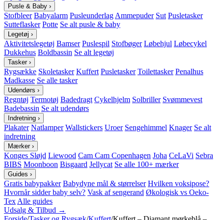
Pusle & Baby
›
Stofbleer
Babyalarm
Pusleunderlag
Ammepuder
Sut
Pusletasker
Sutteflasker
Potte
Se alt pusle & baby
Legetøj
›
Aktivitetslegetøj
Bamser
Puslespil
Stofbøger
Løbehjul
Løbecykel
Dukkehus
Boldbassin
Se alt legetøj
Tasker
›
Rygsække
Skoletasker
Kuffert
Pusletasker
Toilettasker
Penalhus
Madkasse
Se alle tasker
Udendørs
›
Regntøj
Termotøj
Badedragt
Cykelhjelm
Solbriller
Svømmevest
Badebassin
Se alt udendørs
Indretning
›
Plakater
Natlamper
Wallstickers
Uroer
Sengehimmel
Knager
Se alt
indretning
Mærker
›
Konges Sløjd
Liewood
Cam Cam Copenhagen
Joha
CeLaVi
Sebra
BIBS
Moonboon
Bisgaard
Jellycat
Se alle 100+ mærker
Guides
›
Gratis babypakker
Babydyne mål & størrelser
Hvilken voksipose?
Hvornår sidder baby selv?
Vask af sengerand
Økologisk vs Oeko-
Tex
Alle guides
Udsalg & Tilbud →
Forside
/
Tasker og Rygsæk
/
Kuffert
/
Kuffert – Diamant mørkeblå –