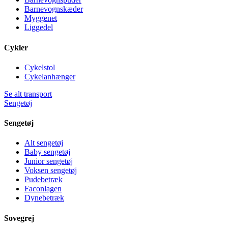
Barnevognskæder
Myggenet
Liggedel
Cykler
Cykelstol
Cykelanhænger
Se alt transport
Sengetøj
Sengetøj
Alt sengetøj
Baby sengetøj
Junior sengetøj
Voksen sengetøj
Pudebetræk
Faconlagen
Dynebetræk
Sovegrej