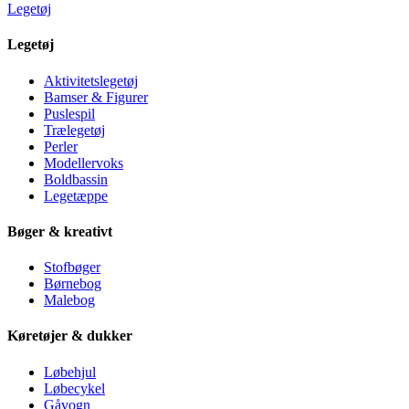
Legetøj
Legetøj
Aktivitetslegetøj
Bamser & Figurer
Puslespil
Trælegetøj
Perler
Modellervoks
Boldbassin
Legetæppe
Bøger & kreativt
Stofbøger
Børnebog
Malebog
Køretøjer & dukker
Løbehjul
Løbecykel
Gåvogn