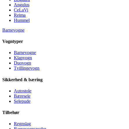
Angulus
CeLaVi
Reima
Hummel
Barnevogne
Vogntyper
Barnevogne
Klapvogn
Duovogn
Tvillingevogn
Sikkerhed & bæring
Autostole
Bæresele
Selepude
Tilbehør
Regnslag
Barnevognspuder