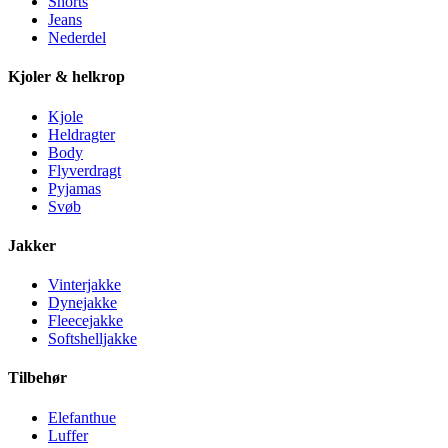
Shorts
Jeans
Nederdel
Kjoler & helkrop
Kjole
Heldragter
Body
Flyverdragt
Pyjamas
Svøb
Jakker
Vinterjakke
Dynejakke
Fleecejakke
Softshelljakke
Tilbehør
Elefanthue
Luffer