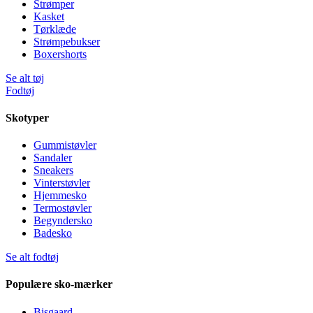
Strømper
Kasket
Tørklæde
Strømpebukser
Boxershorts
Se alt tøj
Fodtøj
Skotyper
Gummistøvler
Sandaler
Sneakers
Vinterstøvler
Hjemmesko
Termostøvler
Begyndersko
Badesko
Se alt fodtøj
Populære sko-mærker
Bisgaard