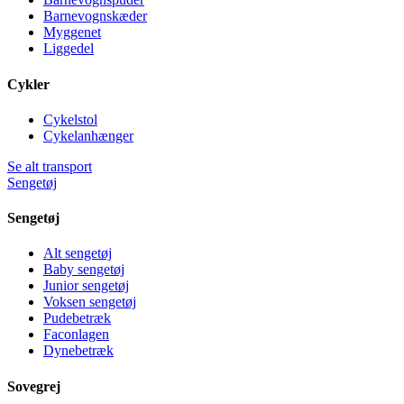
Barnevognskæder
Myggenet
Liggedel
Cykler
Cykelstol
Cykelanhænger
Se alt transport
Sengetøj
Sengetøj
Alt sengetøj
Baby sengetøj
Junior sengetøj
Voksen sengetøj
Pudebetræk
Faconlagen
Dynebetræk
Sovegrej