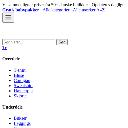
Spring
Vi sammenligner priser fra 50+ danske butikker · Opdateres dagligt
til
Gratis babypakker
·
Alle kategorier
·
Alle mærker A–Z
indhold
Sovedyret
Søg
Søg
efter:
Tøj
Overdele
T-shirt
Bluse
Cardigan
Sweatshirt
Hættetrøje
Skjorte
Underdele
Bukser
Leggings