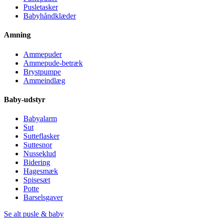
Pusletasker
Babyhåndklæder
Amning
Ammepuder
Ammepude-betræk
Brystpumpe
Ammeindlæg
Baby-udstyr
Babyalarm
Sut
Sutteflasker
Suttesnor
Nusseklud
Bidering
Hagesmæk
Spisesæt
Potte
Barselsgaver
Se alt pusle & baby