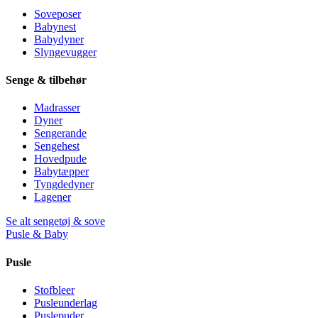
Soveposer
Babynest
Babydyner
Slyngevugger
Senge & tilbehør
Madrasser
Dyner
Sengerande
Sengehest
Hovedpude
Babytæpper
Tyngdedyner
Lagener
Se alt sengetøj & sove
Pusle & Baby
Pusle
Stofbleer
Pusleunderlag
Puslepuder