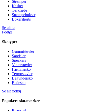
Strømper
Kasket
Tørklæde
Strømpebukser
Boxershorts
Se alt tøj
Fodtøj
Skotyper
Gummistøvler
Sandaler
Sneakers
Vinterstøvler
Hjemmesko
Termostøvler
Begyndersko
Badesko
Se alt fodtøj
Populære sko-mærker
Bisgaard