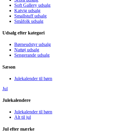
Soft Gallery udsalg
Katvig udsalg
Smallstuff udsalg
Småfolk udsalg
Udsalg efter kategori
Børneudstyr udsalg
Nattøj udsalg
Sengerande udsalg
Sæson
Julekalender til børn
Jul
Julekalendere
Julekalender til børn
Alt til jul
Jul efter mærke