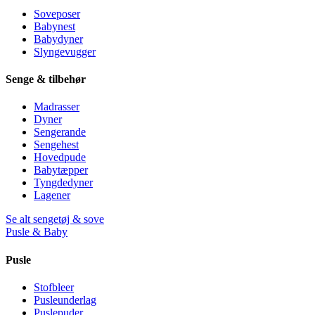
Soveposer
Babynest
Babydyner
Slyngevugger
Senge & tilbehør
Madrasser
Dyner
Sengerande
Sengehest
Hovedpude
Babytæpper
Tyngdedyner
Lagener
Se alt sengetøj & sove
Pusle & Baby
Pusle
Stofbleer
Pusleunderlag
Puslepuder