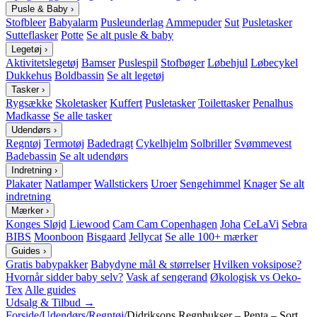
Pusle & Baby
›
Stofbleer
Babyalarm
Pusleunderlag
Ammepuder
Sut
Pusletasker
Sutteflasker
Potte
Se alt pusle & baby
Legetøj
›
Aktivitetslegetøj
Bamser
Puslespil
Stofbøger
Løbehjul
Løbecykel
Dukkehus
Boldbassin
Se alt legetøj
Tasker
›
Rygsække
Skoletasker
Kuffert
Pusletasker
Toilettasker
Penalhus
Madkasse
Se alle tasker
Udendørs
›
Regntøj
Termotøj
Badedragt
Cykelhjelm
Solbriller
Svømmevest
Badebassin
Se alt udendørs
Indretning
›
Plakater
Natlamper
Wallstickers
Uroer
Sengehimmel
Knager
Se alt
indretning
Mærker
›
Konges Sløjd
Liewood
Cam Cam Copenhagen
Joha
CeLaVi
Sebra
BIBS
Moonboon
Bisgaard
Jellycat
Se alle 100+ mærker
Guides
›
Gratis babypakker
Babydyne mål & størrelser
Hvilken voksipose?
Hvornår sidder baby selv?
Vask af sengerand
Økologisk vs Oeko-
Tex
Alle guides
Udsalg & Tilbud →
Forside
/
Udendørs
/
Regntøj
/
Didriksons Regnbukser – Penta – Sort