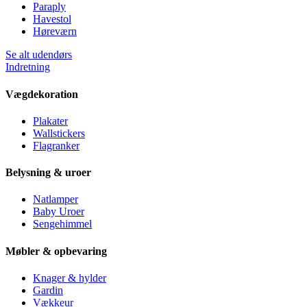
Paraply
Havestol
Høreværn
Se alt udendørs
Indretning
Vægdekoration
Plakater
Wallstickers
Flagranker
Belysning & uroer
Natlamper
Baby Uroer
Sengehimmel
Møbler & opbevaring
Knager & hylder
Gardin
Vækkeur