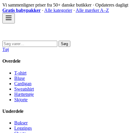
Spring
Vi sammenligner priser fra 50+ danske butikker · Opdateres dagligt
til
Gratis babypakker
·
Alle kategorier
·
Alle mærker A–Z
indhold
Sovedyret
Søg
Søg
efter:
Tøj
Overdele
T-shirt
Bluse
Cardigan
Sweatshirt
Hættetrøje
Skjorte
Underdele
Bukser
Leggings