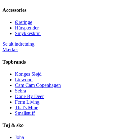
Accessories
Øreringe
Hårspænder
Smykkeskrin
Se alt indretning
Mærker
Topbrands
Konges Sløjd
Liewood
Cam Cam Copenhagen
Sebra
Done By Deer
Ferm Living
That's Mine
Smallstuff
Tøj & sko
Joha