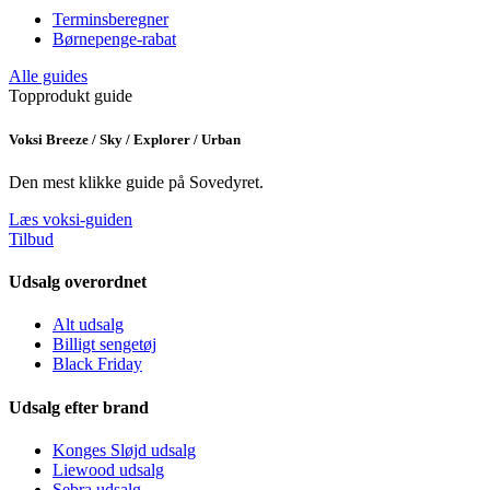
Terminsberegner
Børnepenge-rabat
Alle guides
Topprodukt guide
Voksi Breeze / Sky / Explorer / Urban
Den mest klikke guide på Sovedyret.
Læs voksi-guiden
Tilbud
Udsalg overordnet
Alt udsalg
Billigt sengetøj
Black Friday
Udsalg efter brand
Konges Sløjd udsalg
Liewood udsalg
Sebra udsalg