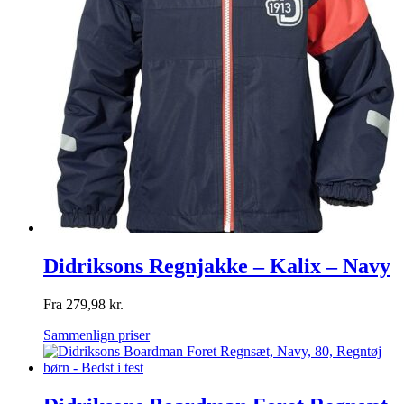
Didriksons Regnjakke – Kalix – Navy
Fra
279,98
kr.
Sammenlign priser