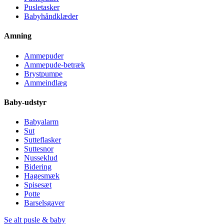
Pusletasker
Babyhåndklæder
Amning
Ammepuder
Ammepude-betræk
Brystpumpe
Ammeindlæg
Baby-udstyr
Babyalarm
Sut
Sutteflasker
Suttesnor
Nusseklud
Bidering
Hagesmæk
Spisesæt
Potte
Barselsgaver
Se alt pusle & baby