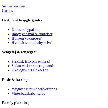
Se mærkesiden
Guides
De 4 mest besøgte guides
Gratis babypakker
Babydyne mål & størrelser
Hvilken voksipose?
Hvornår sidder baby selv?
Sengetøj & sengegear
Praktisk info om sengetøj
Sådan vasker du sengerand
Økologisk vs Oeko-Tex
Pusle & bæring
Væghængt puslebord-erfaring
Vinterbadekåbe-guide
Family planning