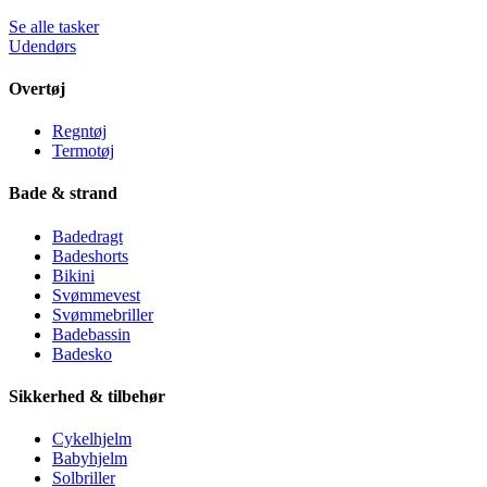
Se alle tasker
Udendørs
Overtøj
Regntøj
Termotøj
Bade & strand
Badedragt
Badeshorts
Bikini
Svømmevest
Svømmebriller
Badebassin
Badesko
Sikkerhed & tilbehør
Cykelhjelm
Babyhjelm
Solbriller