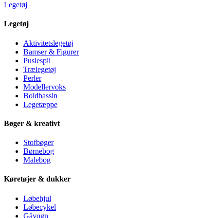
Legetøj
Legetøj
Aktivitetslegetøj
Bamser & Figurer
Puslespil
Trælegetøj
Perler
Modellervoks
Boldbassin
Legetæppe
Bøger & kreativt
Stofbøger
Børnebog
Malebog
Køretøjer & dukker
Løbehjul
Løbecykel
Gåvogn