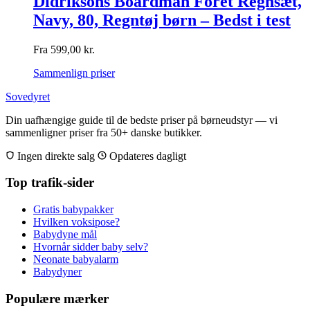
Didriksons Boardman Foret Regnsæt,
Navy, 80, Regntøj børn – Bedst i test
Fra
599,00
kr.
Sammenlign priser
Sovedyret
Din uafhængige guide til de bedste priser på børneudstyr — vi
sammenligner priser fra 50+ danske butikker.
Ingen direkte salg
Opdateres dagligt
Top trafik-sider
Gratis babypakker
Hvilken voksipose?
Babydyne mål
Hvornår sidder baby selv?
Neonate babyalarm
Babydyner
Populære mærker