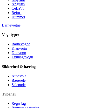
Angulus
CeLaVi
Reima
Hummel
Barnevogne
Vogntyper
Barnevogne
Klapvogn
Duovogn
Tvillingevogn
Sikkerhed & bæring
Autostole
Bæresele
Selepude
Tilbehør
Regnslag
Barnevognspuder