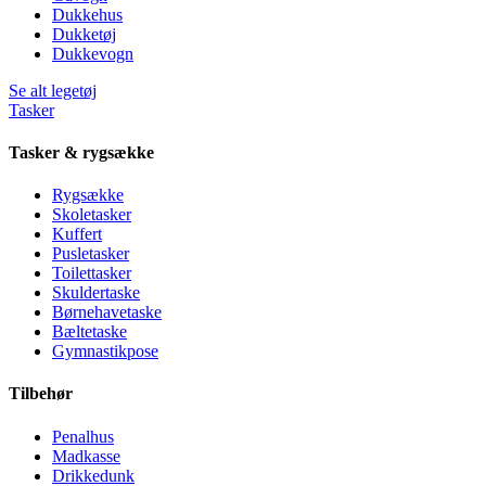
Dukkehus
Dukketøj
Dukkevogn
Se alt legetøj
Tasker
Tasker & rygsække
Rygsække
Skoletasker
Kuffert
Pusletasker
Toilettasker
Skuldertaske
Børnehavetaske
Bæltetaske
Gymnastikpose
Tilbehør
Penalhus
Madkasse
Drikkedunk