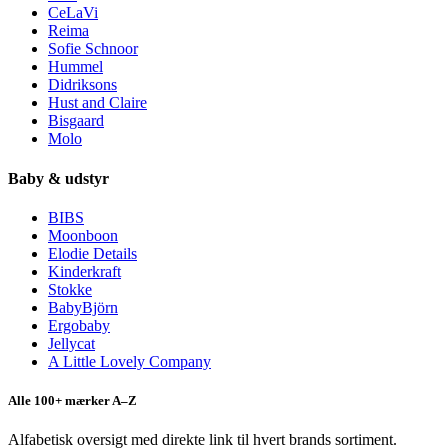
CeLaVi
Reima
Sofie Schnoor
Hummel
Didriksons
Hust and Claire
Bisgaard
Molo
Baby & udstyr
BIBS
Moonboon
Elodie Details
Kinderkraft
Stokke
BabyBjörn
Ergobaby
Jellycat
A Little Lovely Company
Alle 100+ mærker A–Z
Alfabetisk oversigt med direkte link til hvert brands sortiment.