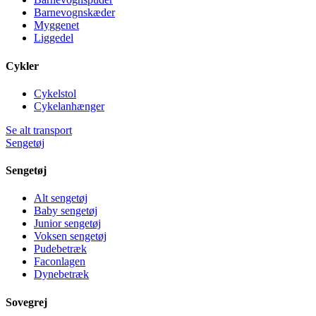
Barnevognskæder
Myggenet
Liggedel
Cykler
Cykelstol
Cykelanhænger
Se alt transport
Sengetøj
Sengetøj
Alt sengetøj
Baby sengetøj
Junior sengetøj
Voksen sengetøj
Pudebetræk
Faconlagen
Dynebetræk
Sovegrej