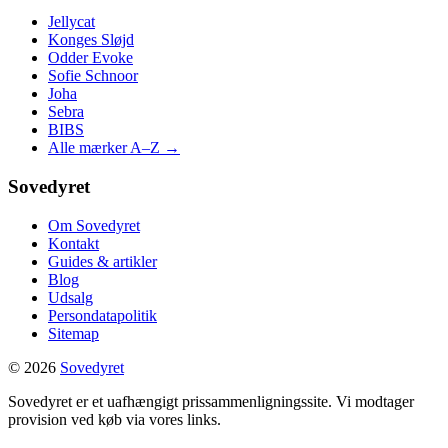
Jellycat
Konges Sløjd
Odder Evoke
Sofie Schnoor
Joha
Sebra
BIBS
Alle mærker A–Z →
Sovedyret
Om Sovedyret
Kontakt
Guides & artikler
Blog
Udsalg
Persondatapolitik
Sitemap
© 2026
Sovedyret
Sovedyret er et uafhængigt prissammenligningssite. Vi modtager
provision ved køb via vores links.