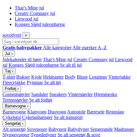
That’s Mine jul
Creativ Company jul
Liewood jul
Konges Sløjd juleophæng
sove
dyret
×
Gratis babypakker
Alle kategorier
Alle mærker A–Z
Jul
›
Julekalender til børn
That’s Mine jul
Creativ Company jul
Liewood
jul
Konges Sløjd juleophæng
Se alt til jul
Tøj
›
T-shirt
Bukser
Kjole
Heldragter
Body
Bluse
Leggings
Vinterjakke
Fleecejakke
Pyjamas
Se alt tøj
Fodtøj
›
Gummistøvler
Sandaler
Sneakers
Vinterstøvler
Hjemmesko
Termostøvler
Se alt fodtøj
Barnevogne
›
Barnevogne
Klapvogn
Duovogn
Autostole
Bæresele
Regnslag
Cykelstol
Cykelanhænger
Se alt transport
Sengetøj
›
Alt sengetøj
Soveposer
Babynest
Babydyner
Sengerande
Madrasser
Slyngevugger
Tyngdedyner
Se alt sengetøj & sove