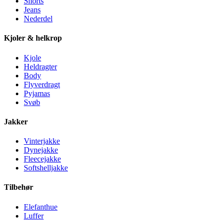
Shorts
Jeans
Nederdel
Kjoler & helkrop
Kjole
Heldragter
Body
Flyverdragt
Pyjamas
Svøb
Jakker
Vinterjakke
Dynejakke
Fleecejakke
Softshelljakke
Tilbehør
Elefanthue
Luffer