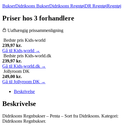
Bukser
Didriksons Bukser
Didriksons Regntøj
DR Regntøj
Regntøj
Priser hos 3 forhandlere
Uafhængig prissammenligning
Bedste pris
Kids-world
239,97
kr.
Gå til Kids-world →
Bedste pris
Kids-world.dk
239,97
kr.
Gå til Kids-world.dk →
Jollyroom DK
249,00
kr.
Gå til Jollyroom DK →
Beskrivelse
Beskrivelse
Didriksons Regnbukser – Penta – Sort fra Didriksons. Kategori:
Didriksons Regnbukser.