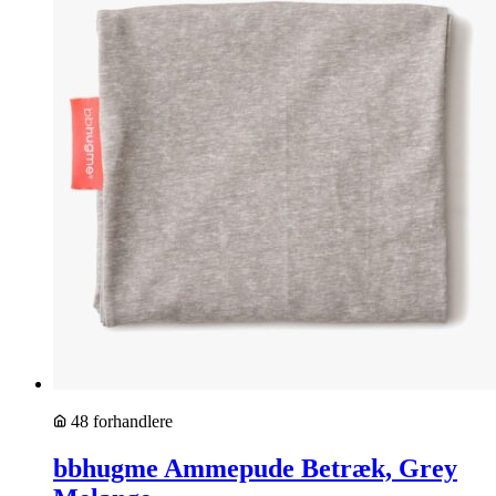
48 forhandlere
bbhugme Ammepude Betræk, Grey