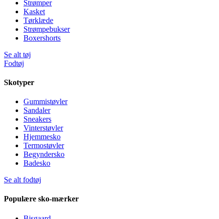
Strømper
Kasket
Tørklæde
Strømpebukser
Boxershorts
Se alt tøj
Fodtøj
Skotyper
Gummistøvler
Sandaler
Sneakers
Vinterstøvler
Hjemmesko
Termostøvler
Begyndersko
Badesko
Se alt fodtøj
Populære sko-mærker
Bisgaard