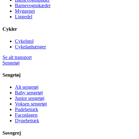
Barnevognskæder
Myggenet
Liggedel
Cykler
Cykelstol
Cykelanhænger
Se alt transport
Sengetøj
Sengetøj
Alt sengetøj
Baby sengetøj
Junior sengetøj
Voksen sengetøj
Pudebetræk
Faconlagen
Dynebetræk
Sovegrej