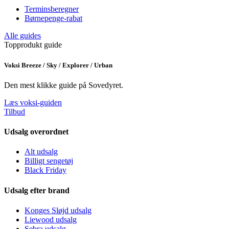
Terminsberegner
Børnepenge-rabat
Alle guides
Topprodukt guide
Voksi Breeze / Sky / Explorer / Urban
Den mest klikke guide på Sovedyret.
Læs voksi-guiden
Tilbud
Udsalg overordnet
Alt udsalg
Billigt sengetøj
Black Friday
Udsalg efter brand
Konges Sløjd udsalg
Liewood udsalg
Sebra udsalg