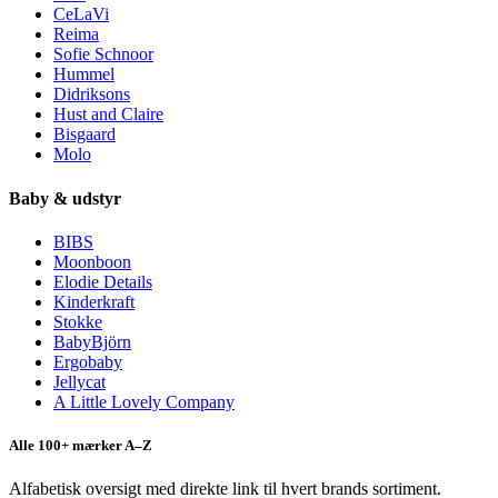
CeLaVi
Reima
Sofie Schnoor
Hummel
Didriksons
Hust and Claire
Bisgaard
Molo
Baby & udstyr
BIBS
Moonboon
Elodie Details
Kinderkraft
Stokke
BabyBjörn
Ergobaby
Jellycat
A Little Lovely Company
Alle 100+ mærker A–Z
Alfabetisk oversigt med direkte link til hvert brands sortiment.