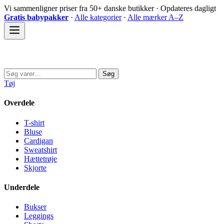
Spring
Vi sammenligner priser fra 50+ danske butikker · Opdateres dagligt
til
Gratis babypakker
·
Alle kategorier
·
Alle mærker A–Z
indhold
Sovedyret
Søg
Søg
efter:
Tøj
Overdele
T-shirt
Bluse
Cardigan
Sweatshirt
Hættetrøje
Skjorte
Underdele
Bukser
Leggings