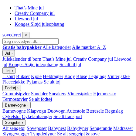
That’s Mine jul
Creativ Company jul
Liewood jul
Konges Sløjd juleophæng
sove
dyret
×
Gratis babypakker
Alle kategorier
Alle mærker A–Z
Jul
›
Julekalender til børn
That’s Mine jul
Creativ Company jul
Liewood
jul
Konges Sløjd juleophæng
Se alt til jul
Tøj
›
T-shirt
Bukser
Kjole
Heldragter
Body
Bluse
Leggings
Vinterjakke
Fleecejakke
Pyjamas
Se alt tøj
Fodtøj
›
Gummistøvler
Sandaler
Sneakers
Vinterstøvler
Hjemmesko
Termostøvler
Se alt fodtøj
Barnevogne
›
Barnevogne
Klapvogn
Duovogn
Autostole
Bæresele
Regnslag
Cykelstol
Cykelanhænger
Se alt transport
Sengetøj
›
Alt sengetøj
Soveposer
Babynest
Babydyner
Sengerande
Madrasser
Slyngevugger
Tyngdedyner
Se alt sengetøj & sove