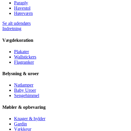
Paraply
Havestol
Høreværn
Se alt udendørs
Indretning
Vægdekoration
Plakater
Wallstickers
Flagranker
Belysning & uroer
Natlamper
Baby Uroer
Sengehimmel
Møbler & opbevaring
Knager & hylder
Gardin
Vækkeur