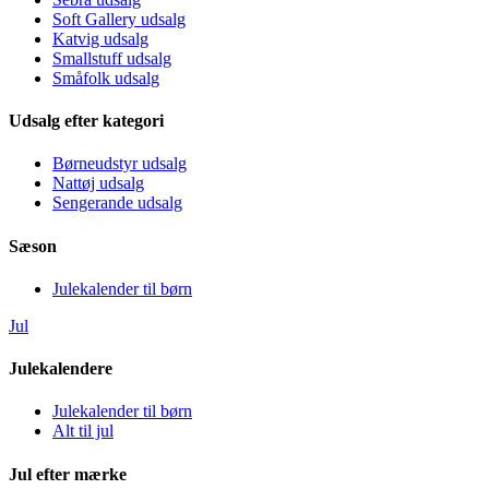
Soft Gallery udsalg
Katvig udsalg
Smallstuff udsalg
Småfolk udsalg
Udsalg efter kategori
Børneudstyr udsalg
Nattøj udsalg
Sengerande udsalg
Sæson
Julekalender til børn
Jul
Julekalendere
Julekalender til børn
Alt til jul
Jul efter mærke