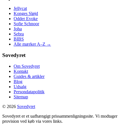
Jellycat
Konges Sløjd
Odder Evoke
Sofie Schnoor
Joha
Sebra
BIBS
Alle mærker A–Z →
Sovedyret
Om Sovedyret
Kontakt
Guides & artikler
Blog
Udsalg
Persondatapolitik
Sitemap
© 2026
Sovedyret
Sovedyret er et uafhængigt prissammenligningssite. Vi modtager
provision ved køb via vores links.