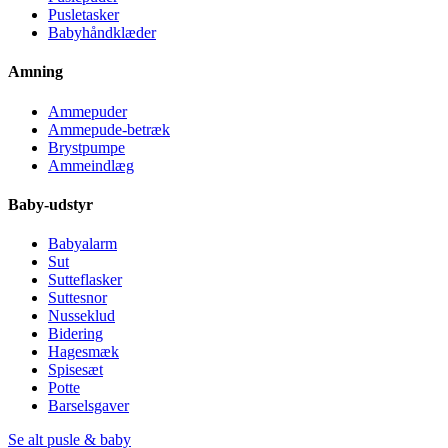
Pusletasker
Babyhåndklæder
Amning
Ammepuder
Ammepude-betræk
Brystpumpe
Ammeindlæg
Baby-udstyr
Babyalarm
Sut
Sutteflasker
Suttesnor
Nusseklud
Bidering
Hagesmæk
Spisesæt
Potte
Barselsgaver
Se alt pusle & baby