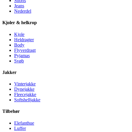
Shorts
Jeans
Nederdel
Kjoler & helkrop
Kjole
Heldragter
Body
Flyverdragt
Pyjamas
Svøb
Jakker
Vinterjakke
Dynejakke
Fleecejakke
Softshelljakke
Tilbehør
Elefanthue
Luffer