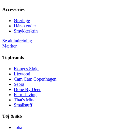
Accessories
Øreringe
Hårspænder
Smykkeskrin
Se alt indretning
Mærker
Topbrands
Konges Sløjd
Liewood
Cam Cam Copenhagen
Sebra
Done By Deer
Ferm Living
That's Mine
Smallstuff
Tøj & sko
Joha