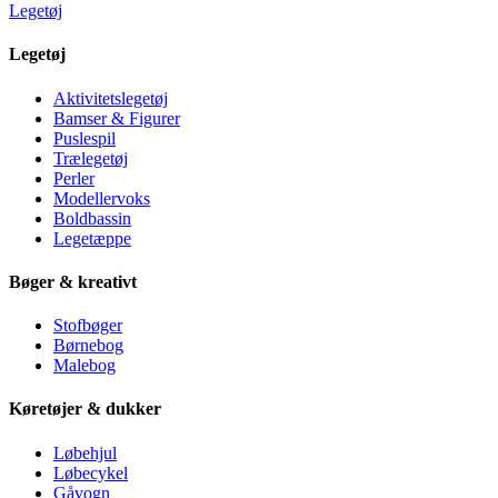
Legetøj
Legetøj
Aktivitetslegetøj
Bamser & Figurer
Puslespil
Trælegetøj
Perler
Modellervoks
Boldbassin
Legetæppe
Bøger & kreativt
Stofbøger
Børnebog
Malebog
Køretøjer & dukker
Løbehjul
Løbecykel
Gåvogn