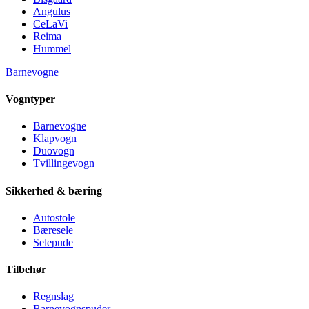
Angulus
CeLaVi
Reima
Hummel
Barnevogne
Vogntyper
Barnevogne
Klapvogn
Duovogn
Tvillingevogn
Sikkerhed & bæring
Autostole
Bæresele
Selepude
Tilbehør
Regnslag
Barnevognspuder