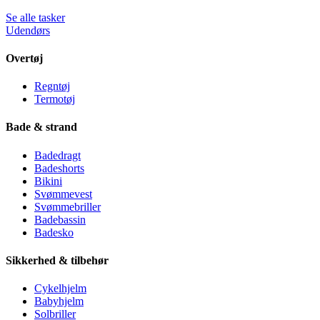
Se alle tasker
Udendørs
Overtøj
Regntøj
Termotøj
Bade & strand
Badedragt
Badeshorts
Bikini
Svømmevest
Svømmebriller
Badebassin
Badesko
Sikkerhed & tilbehør
Cykelhjelm
Babyhjelm
Solbriller