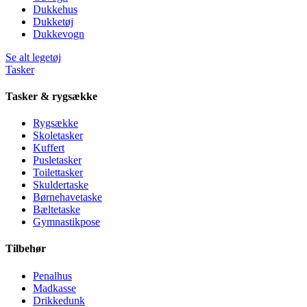
Dukkehus
Dukketøj
Dukkevogn
Se alt legetøj
Tasker
Tasker & rygsække
Rygsække
Skoletasker
Kuffert
Pusletasker
Toilettasker
Skuldertaske
Børnehavetaske
Bæltetaske
Gymnastikpose
Tilbehør
Penalhus
Madkasse
Drikkedunk