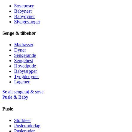
Soveposer
Babynest
Babydyner
Slyngevugger
Senge & tilbehør
Madrasser
Dyner
Sengerande
Sengehest
Hovedpude
Babytæpper
Tyngdedyner
Lagener
Se alt sengetøj & sove
Pusle & Baby
Pusle
Stofbleer
Pusleunderlag
Puslepuder