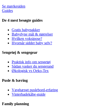
Se mærkesiden
Guides
De 4 mest besøgte guides
Gratis babypakker
Babydyne mål & størrelser
Hvilken voksipose?
Hvornår sidder baby selv?
Sengetøj & sengegear
Praktisk info om sengetøj
Sådan vasker du sengerand
Økologisk vs Oeko-Tex
Pusle & bæring
Væghængt puslebord-erfaring
Vinterbadekåbe-guide
Family planning