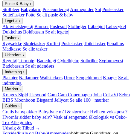
Pusle & Baby
›
Stofbleer
Babyalarm
Pusleunderlag
Ammepuder
Sut
Pusletasker
Sutteflasker
Potte
Se alt pusle & baby
Legetøj
›
Aktivitetslegetøj
Bamser
Puslespil
Stofbøger
Løbehjul
Løbecykel
Dukkehus
Boldbassin
Se alt legetøj
Tasker
›
Rygsække
Skoletasker
Kuffert
Pusletasker
Toilettasker
Penalhus
Madkasse
Se alle tasker
Udendørs
›
Regntøj
Termotøj
Badedragt
Cykelhjelm
Solbriller
Svømmevest
Badebassin
Se alt udendørs
Indretning
›
Plakater
Natlamper
Wallstickers
Uroer
Sengehimmel
Knager
Se alt
indretning
Mærker
›
Konges Sløjd
Liewood
Cam Cam Copenhagen
Joha
CeLaVi
Sebra
BIBS
Moonboon
Bisgaard
Jellycat
Se alle 100+ mærker
Guides
›
Gratis babypakker
Babydyne mål & størrelser
Hvilken voksipose?
Hvornår sidder baby selv?
Vask af sengerand
Økologisk vs Oeko-
Tex
Alle guides
Udsalg & Tilbud →
Forside
/
Pusle og Baby
/
Ammepuder
/
bbhugme Graviditets- og